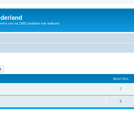
derland
vers van na 1990 (ouderen ook welkom)
k
Uitgebreid zoeken
REACTIES
7
8