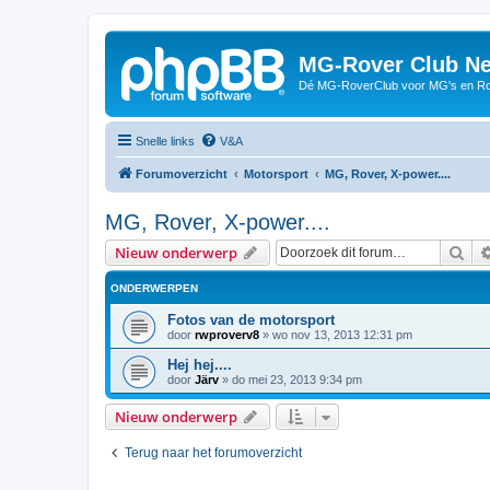
MG-Rover Club Ne
Dé MG-RoverClub voor MG's en Ro
Snelle links
V&A
Forumoverzicht
Motorsport
MG, Rover, X-power....
MG, Rover, X-power....
Zoe
Nieuw onderwerp
ONDERWERPEN
Fotos van de motorsport
door
rwproverv8
»
wo nov 13, 2013 12:31 pm
Hej hej....
door
Järv
»
do mei 23, 2013 9:34 pm
Nieuw onderwerp
Terug naar het forumoverzicht