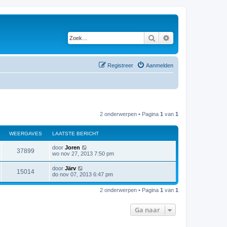
Zoek
Uitgebreid zoeken
Registreer
Aanmelden
2 onderwerpen • Pagina
1
van
1
WEERGAVES
LAATSTE BERICHT
door
Joren
37899
wo nov 27, 2013 7:50 pm
door
Järv
15014
do nov 07, 2013 6:47 pm
2 onderwerpen • Pagina
1
van
1
Ga naar