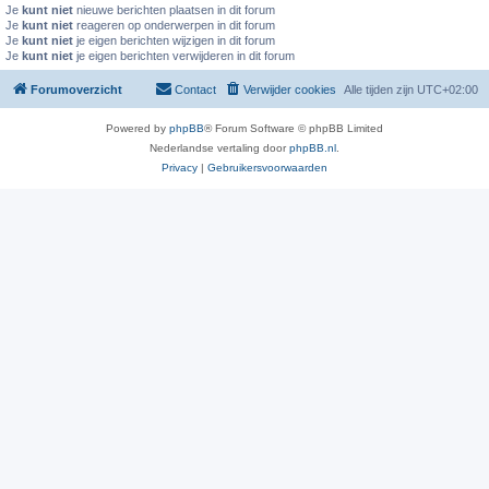
Je
kunt niet
nieuwe berichten plaatsen in dit forum
Je
kunt niet
reageren op onderwerpen in dit forum
Je
kunt niet
je eigen berichten wijzigen in dit forum
Je
kunt niet
je eigen berichten verwijderen in dit forum
Forumoverzicht
Contact
Verwijder cookies
Alle tijden zijn
UTC+02:00
Powered by
phpBB
® Forum Software © phpBB Limited
Nederlandse vertaling door
phpBB.nl
.
Privacy
|
Gebruikersvoorwaarden