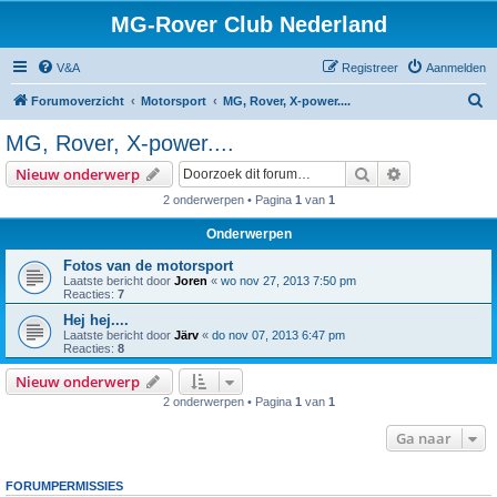
MG-Rover Club Nederland
V&A
Registreer
Aanmelden
Z
Forumoverzicht
Motorsport
MG, Rover, X-power....
o
MG, Rover, X-power....
e
Zoek
Uitgebreid z
Nieuw onderwerp
k
2 onderwerpen • Pagina
1
van
1
Onderwerpen
Fotos van de motorsport
Laatste bericht door
Joren
«
wo nov 27, 2013 7:50 pm
Reacties:
7
Hej hej....
Laatste bericht door
Järv
«
do nov 07, 2013 6:47 pm
Reacties:
8
Nieuw onderwerp
2 onderwerpen • Pagina
1
van
1
Ga naar
FORUMPERMISSIES