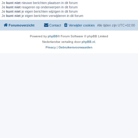
Je
kunt niet
nieuwe berichten plaatsen in dit forum
Je
kunt niet
reageren op onderwerpen in dit forum
Je
kunt niet
je eigen berichten wijzigen in dit forum
Je
kunt niet
je eigen berichten verwijderen in dit forum
Forumoverzicht
Contact
Verwijder cookies
Alle tijden zijn
UTC+02:00
Powered by
phpBB
® Forum Software © phpBB Limited
Nederlandse vertaling door
phpBB.nl
.
Privacy
|
Gebruikersvoorwaarden