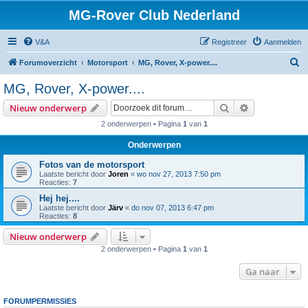
MG-Rover Club Nederland
V&A
Registreer
Aanmelden
Z
Forumoverzicht
Motorsport
MG, Rover, X-power....
o
MG, Rover, X-power....
e
Zoek
Uitgebreid z
Nieuw onderwerp
k
2 onderwerpen • Pagina
1
van
1
Onderwerpen
Fotos van de motorsport
Laatste bericht door
Joren
«
wo nov 27, 2013 7:50 pm
Reacties:
7
Hej hej....
Laatste bericht door
Järv
«
do nov 07, 2013 6:47 pm
Reacties:
8
Nieuw onderwerp
2 onderwerpen • Pagina
1
van
1
Ga naar
FORUMPERMISSIES