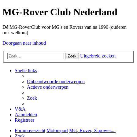
MG-Rover Club Nederland
Dé MG-RoverClub voor MG's en Rovers van na 1990 (ouderen
ook welkom)
Doorgaan naar inhoud
Uitgebreid zoeken
Zoek
Snelle links
Onbeantwoorde onderwerpen
Actieve onderwerpen
Zoek
V&A
Aanmelden
Registreer
Forumoverzicht
Motorsport
MG, Rover, X-power....
Zoek