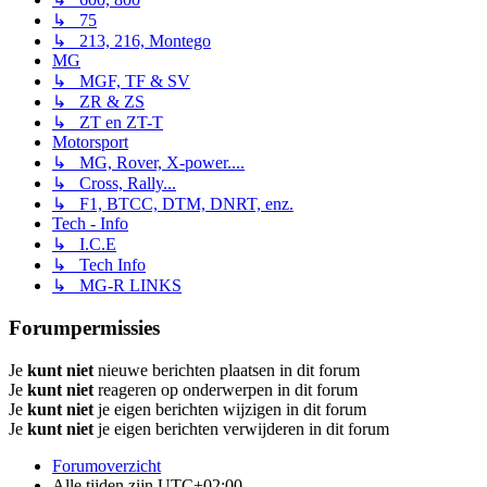
↳ 75
↳ 213, 216, Montego
MG
↳ MGF, TF & SV
↳ ZR & ZS
↳ ZT en ZT-T
Motorsport
↳ MG, Rover, X-power....
↳ Cross, Rally...
↳ F1, BTCC, DTM, DNRT, enz.
Tech - Info
↳ I.C.E
↳ Tech Info
↳ MG-R LINKS
Forumpermissies
Je
kunt niet
nieuwe berichten plaatsen in dit forum
Je
kunt niet
reageren op onderwerpen in dit forum
Je
kunt niet
je eigen berichten wijzigen in dit forum
Je
kunt niet
je eigen berichten verwijderen in dit forum
Forumoverzicht
Alle tijden zijn
UTC+02:00