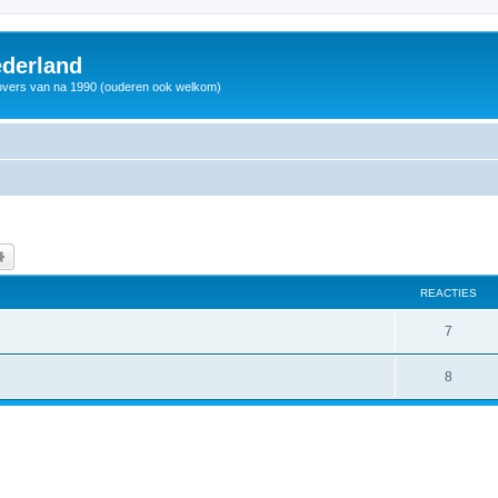
derland
vers van na 1990 (ouderen ook welkom)
k
Uitgebreid zoeken
REACTIES
7
8