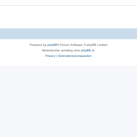
Powered by
phpBB
® Forum Software © phpBB Limited
Nederlandse vertaling door
phpBB.nl
.
Privacy
|
Gebruikersvoorwaarden