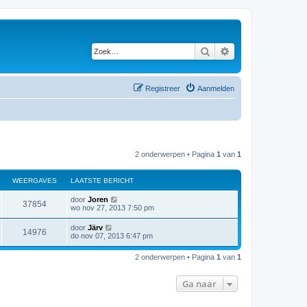
Zoek
Uitgebreid zoeken
Registreer
Aanmelden
2 onderwerpen • Pagina
1
van
1
WEERGAVES
LAATSTE BERICHT
door
Joren
37854
wo nov 27, 2013 7:50 pm
door
Järv
14976
do nov 07, 2013 6:47 pm
2 onderwerpen • Pagina
1
van
1
Ga naar