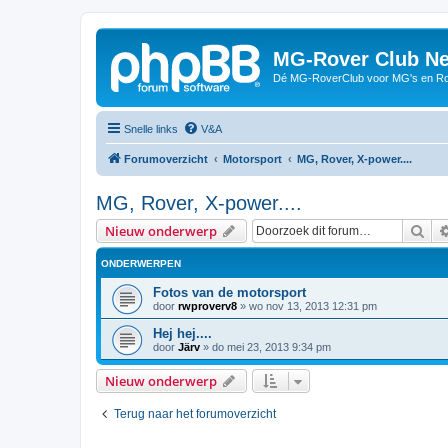
MG-Rover Club Ne
Dé MG-RoverClub voor MG's en Ro
Snelle links
V&A
Forumoverzicht
Motorsport
MG, Rover, X-power....
MG, Rover, X-power....
Zoe
Nieuw onderwerp
ONDERWERPEN
Fotos van de motorsport
door
rwproverv8
»
wo nov 13, 2013 12:31 pm
Hej hej....
door
Järv
»
do mei 23, 2013 9:34 pm
Nieuw onderwerp
Terug naar het forumoverzicht