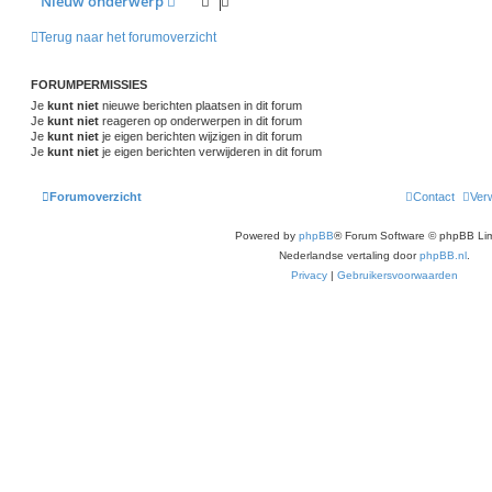
Nieuw onderwerp
Terug naar het forumoverzicht
FORUMPERMISSIES
Je
kunt niet
nieuwe berichten plaatsen in dit forum
Je
kunt niet
reageren op onderwerpen in dit forum
Je
kunt niet
je eigen berichten wijzigen in dit forum
Je
kunt niet
je eigen berichten verwijderen in dit forum
Forumoverzicht
Contact
Verw
Powered by
phpBB
® Forum Software © phpBB Lim
Nederlandse vertaling door
phpBB.nl
.
Privacy
|
Gebruikersvoorwaarden