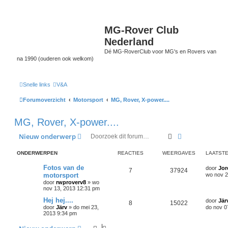
MG-Rover Club
Nederland
Dé MG-RoverClub voor MG's en Rovers van
na 1990 (ouderen ook welkom)
Snelle links
V&A
Forumoverzicht
Motorsport
MG, Rover, X-power....
MG, Rover, X-power....
Zoek
Uitgebreid zo
Nieuw onderwerp
ONDERWERPEN
REACTIES
WEERGAVES
LAATSTE
Fotos van de
door
Jor
7
37924
motorsport
wo nov 2
door
rwproverv8
»
wo
nov 13, 2013 12:31 pm
Hej hej....
door
Jär
8
15022
door
Järv
»
do mei 23,
do nov 0
2013 9:34 pm