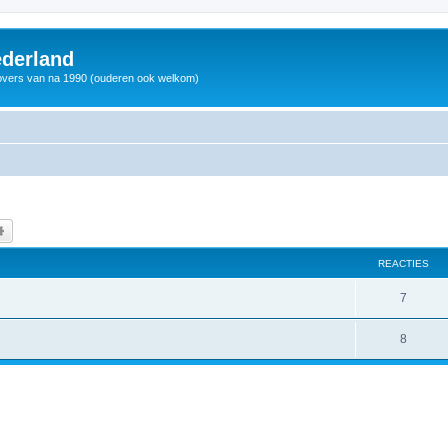
derland
vers van na 1990 (ouderen ook welkom)
k
Uitgebreid zoeken
REACTIES
7
8