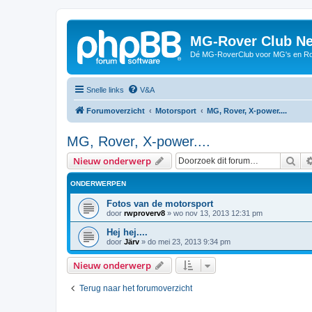
MG-Rover Club Ne
Dé MG-RoverClub voor MG's en Ro
Snelle links
V&A
Forumoverzicht
Motorsport
MG, Rover, X-power....
MG, Rover, X-power....
Zoe
Nieuw onderwerp
ONDERWERPEN
Fotos van de motorsport
door
rwproverv8
»
wo nov 13, 2013 12:31 pm
Hej hej....
door
Järv
»
do mei 23, 2013 9:34 pm
Nieuw onderwerp
Terug naar het forumoverzicht