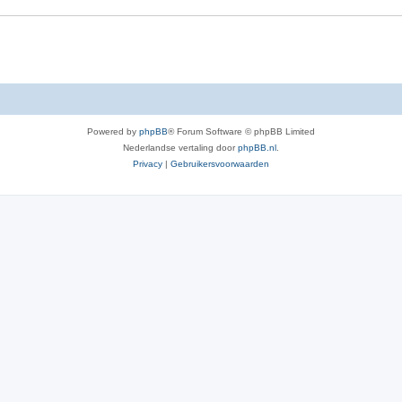
Powered by
phpBB
® Forum Software © phpBB Limited
Nederlandse vertaling door
phpBB.nl
.
Privacy
|
Gebruikersvoorwaarden