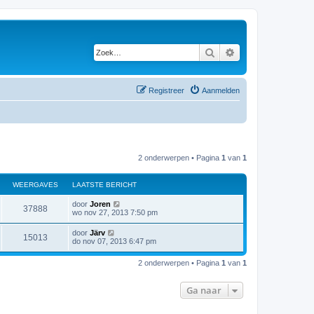
Zoek
Uitgebreid zoeken
Registreer
Aanmelden
2 onderwerpen • Pagina
1
van
1
WEERGAVES
LAATSTE BERICHT
door
Joren
37888
wo nov 27, 2013 7:50 pm
door
Järv
15013
do nov 07, 2013 6:47 pm
2 onderwerpen • Pagina
1
van
1
Ga naar