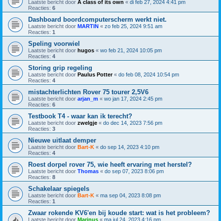
Laatste bericht door
A class of its own
«
di feb 27, 2024 4:41 pm
Reacties:
6
Dashboard boordcomputerscherm werkt niet.
Laatste bericht door
MARTIN
«
zo feb 25, 2024 9:51 am
Reacties:
1
Speling voorwiel
Laatste bericht door
hugos
«
wo feb 21, 2024 10:05 pm
Reacties:
4
Storing grip regeling
Laatste bericht door
Paulus Potter
«
do feb 08, 2024 10:54 pm
Reacties:
4
mistachterlichten Rover 75 tourer 2,5V6
Laatste bericht door
arjan_m
«
wo jan 17, 2024 2:45 pm
Reacties:
6
Testbook T4 - waar kan ik terecht?
Laatste bericht door
zwelgje
«
do dec 14, 2023 7:56 pm
Reacties:
3
Nieuwe uitlaat demper
Laatste bericht door
Bart-K
«
do sep 14, 2023 4:10 pm
Reacties:
4
Roest dorpel rover 75, wie heeft ervaring met herstel?
Laatste bericht door
Thomas
«
do sep 07, 2023 8:06 pm
Reacties:
8
Schakelaar spiegels
Laatste bericht door
Bart-K
«
ma sep 04, 2023 8:08 pm
Reacties:
1
Zwaar rokende KV6'en bij koude start: wat is het probleem?
Laatste bericht door
Marinus
«
ma jul 24, 2023 4:16 pm