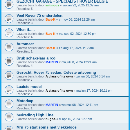
GEZOCHT GARAGE - SPECIALIST ROVER BELGIE
Laatste bericht door
antinous
«
wo jan 22, 2025 12:37 am
Reacties:
5
Veel Rover 75 onderdelen.
Laatste bericht door
Bart-K
«
vr nov 08, 2024 12:26 am
Reacties:
3
What if.....
Laatste bericht door
Bart-K
«
ma sep 02, 2024 12:30 pm
Reacties:
4
Automaat
Laatste bericht door
Bart-K
«
za aug 17, 2024 1:12 am
Reacties:
1
Druk schakelaar airco
Laatste bericht door
MARTIN
«
ma jul 08, 2024 12:21 am
Reacties:
4
Gezocht: Rover 75 sedan, Celeste uitvoering
Laatste bericht door
A class of its own
«
zo jun 30, 2024 6:14 am
Reacties:
7
Laatste model
Laatste bericht door
A class of its own
«
ma jun 17, 2024 10:11 pm
Reacties:
2
Motorkap
Laatste bericht door
MARTIN
«
wo mei 08, 2024 12:11 pm
Reacties:
1
bedrading High Line
Laatste bericht door
hugos
«
di apr 16, 2024 8:27 pm
M’n 75 start soms niet vlekkeloos