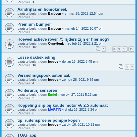
Reacties:
1
Aandrijfas en homokineet.
Laatste bericht door
Barbour
«
vr mar 25, 2022 12:54 pm
Reacties:
5
Premium bumper
Laatste bericht door
Barbour
«
ma feb 14, 2022 10:07 pm
Reacties:
5
Hoeveel actieve rover 75 rijders zijn er hier nog?
Laatste bericht door
OmeHenk
«
zo feb 13, 2022 2:21 pm
Reacties:
161
1
8
9
10
11
…
Losse dakbekleding
Laatste bericht door
hugos
«
do jan 13, 2022 8:45 pm
Reacties:
16
1
2
Versnellingspook automaat.
Laatste bericht door
hugos
«
zo nov 28, 2021 9:35 pm
Reacties:
4
Achteruitrij sensoren
Laatste bericht door
Emiel
«
wo okt 27, 2021 5:26 pm
Reacties:
3
Koppeling slip bij koude motor v6 2.5 automaat
Laatste bericht door
MARTIN
«
di okt 26, 2021 8:34 pm
Reacties:
6
tip: ruitensproeier pompje kopen
Laatste bericht door
hugos
«
za okt 16, 2021 10:21 pm
Reacties:
3
TOAF app