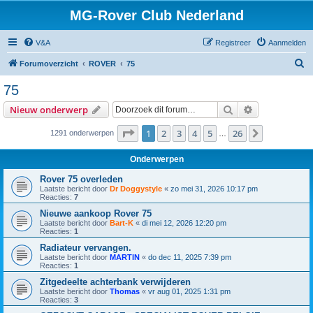
MG-Rover Club Nederland
V&A
Registreer
Aanmelden
Z
Forumoverzicht
ROVER
75
o
75
e
Zoek
Uitgebreid z
Nieuw onderwerp
k
Pagina
1
van
26
1
2
3
4
5
26
Volgende
1291 onderwerpen
…
Onderwerpen
Rover 75 overleden
Laatste bericht door
Dr Doggystyle
«
zo mei 31, 2026 10:17 pm
Reacties:
7
Nieuwe aankoop Rover 75
Laatste bericht door
Bart-K
«
di mei 12, 2026 12:20 pm
Reacties:
1
Radiateur vervangen.
Laatste bericht door
MARTIN
«
do dec 11, 2025 7:39 pm
Reacties:
1
Zitgedeelte achterbank verwijderen
Laatste bericht door
Thomas
«
vr aug 01, 2025 1:31 pm
Reacties:
3