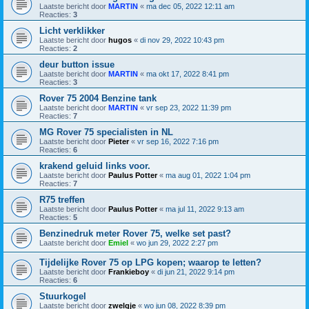
Laatste bericht door
MARTIN
«
ma dec 05, 2022 12:11 am
Reacties:
3
Licht verklikker
Laatste bericht door
hugos
«
di nov 29, 2022 10:43 pm
Reacties:
2
deur button issue
Laatste bericht door
MARTIN
«
ma okt 17, 2022 8:41 pm
Reacties:
3
Rover 75 2004 Benzine tank
Laatste bericht door
MARTIN
«
vr sep 23, 2022 11:39 pm
Reacties:
7
MG Rover 75 specialisten in NL
Laatste bericht door
Pieter
«
vr sep 16, 2022 7:16 pm
Reacties:
6
krakend geluid links voor.
Laatste bericht door
Paulus Potter
«
ma aug 01, 2022 1:04 pm
Reacties:
7
R75 treffen
Laatste bericht door
Paulus Potter
«
ma jul 11, 2022 9:13 am
Reacties:
5
Benzinedruk meter Rover 75, welke set past?
Laatste bericht door
Emiel
«
wo jun 29, 2022 2:27 pm
Tijdelijke Rover 75 op LPG kopen; waarop te letten?
Laatste bericht door
Frankieboy
«
di jun 21, 2022 9:14 pm
Reacties:
6
Stuurkogel
Laatste bericht door
zwelgje
«
wo jun 08, 2022 8:39 pm