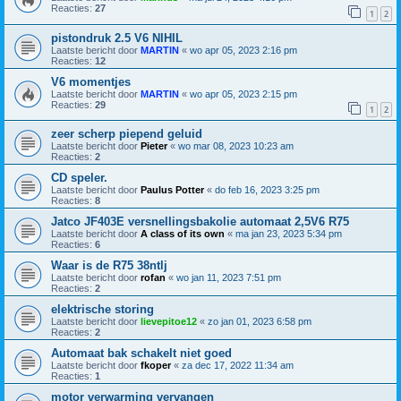
Reacties:
27
1
2
pistondruk 2.5 V6 NIHIL
Laatste bericht door
MARTIN
«
wo apr 05, 2023 2:16 pm
Reacties:
12
V6 momentjes
Laatste bericht door
MARTIN
«
wo apr 05, 2023 2:15 pm
Reacties:
29
1
2
zeer scherp piepend geluid
Laatste bericht door
Pieter
«
wo mar 08, 2023 10:23 am
Reacties:
2
CD speler.
Laatste bericht door
Paulus Potter
«
do feb 16, 2023 3:25 pm
Reacties:
8
Jatco JF403E versnellingsbakolie automaat 2,5V6 R75
Laatste bericht door
A class of its own
«
ma jan 23, 2023 5:34 pm
Reacties:
6
Waar is de R75 38ntlj
Laatste bericht door
rofan
«
wo jan 11, 2023 7:51 pm
Reacties:
2
elektrische storing
Laatste bericht door
lievepitoe12
«
zo jan 01, 2023 6:58 pm
Reacties:
2
Automaat bak schakelt niet goed
Laatste bericht door
fkoper
«
za dec 17, 2022 11:34 am
Reacties:
1
motor verwarming vervangen