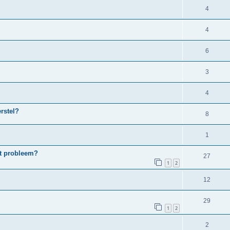
4
4
6
3
4
erstel?
8
1
et probleem?
27
1
2
12
29
1
2
2