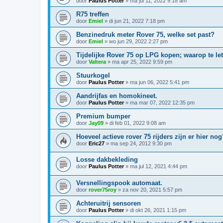
door
Paulus Potter
»
ma jul 11, 2022 9:18 am
R75 treffen
door
Emiel
»
di jun 21, 2022 7:18 pm
Benzinedruk meter Rover 75, welke set past?
door
Emiel
»
wo jun 29, 2022 2:27 pm
Tijdelijke Rover 75 op LPG kopen; waarop te le
door
Valtera
»
ma apr 25, 2022 9:59 pm
Stuurkogel
door
Paulus Potter
»
ma jun 06, 2022 5:41 pm
Aandrijfas en homokineet.
door
Paulus Potter
»
ma mar 07, 2022 12:35 pm
Premium bumper
door
Jay09
»
di feb 01, 2022 9:08 am
Hoeveel actieve rover 75 rijders zijn er hier nog
door
Eric27
»
ma sep 24, 2012 9:30 pm
Losse dakbekleding
door
Paulus Potter
»
ma jul 12, 2021 4:44 pm
Versnellingspook automaat.
door
rover75roy
»
za nov 20, 2021 5:57 pm
Achteruitrij sensoren
door
Paulus Potter
»
di okt 26, 2021 1:15 pm