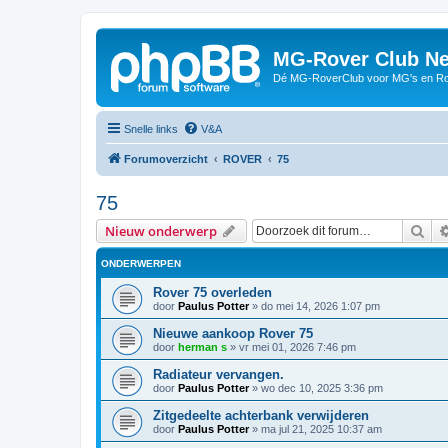
MG-Rover Club Ne
Dé MG-RoverClub voor MG's en Ro
Snelle links
V&A
Forumoverzicht
ROVER
75
75
Zoe
Nieuw onderwerp
ONDERWERPEN
Rover 75 overleden
door
Paulus Potter
»
do mei 14, 2026 1:07 pm
Nieuwe aankoop Rover 75
door
herman s
»
vr mei 01, 2026 7:46 pm
Radiateur vervangen.
door
Paulus Potter
»
wo dec 10, 2025 3:36 pm
Zitgedeelte achterbank verwijderen
door
Paulus Potter
»
ma jul 21, 2025 10:37 am