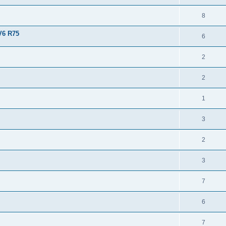
8
V6 R75
6
2
2
1
3
2
3
7
6
7