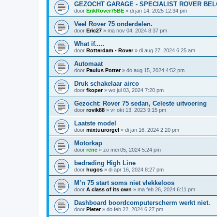
GEZOCHT GARAGE - SPECIALIST ROVER BEL
door
ErikRover75BE
»
di jan 14, 2025 12:34 pm
Veel Rover 75 onderdelen.
door
Eric27
»
ma nov 04, 2024 8:37 pm
What if.....
door
Rotterdam - Rover
»
di aug 27, 2024 6:25 am
Automaat
door
Paulus Potter
»
do aug 15, 2024 4:52 pm
Druk schakelaar airco
door
fkoper
»
wo jul 03, 2024 7:20 pm
Gezocht: Rover 75 sedan, Celeste uitvoering
door
rovik88
»
vr okt 13, 2023 9:15 pm
Laatste model
door
mixtuurorgel
»
di jan 16, 2024 2:20 pm
Motorkap
door
rene
»
zo mei 05, 2024 5:24 pm
bedrading High Line
door
hugos
»
di apr 16, 2024 8:27 pm
M’n 75 start soms niet vlekkeloos
door
A class of its own
»
ma feb 26, 2024 6:11 pm
Dashboard boordcomputerscherm werkt niet.
door
Pieter
»
do feb 22, 2024 6:27 pm