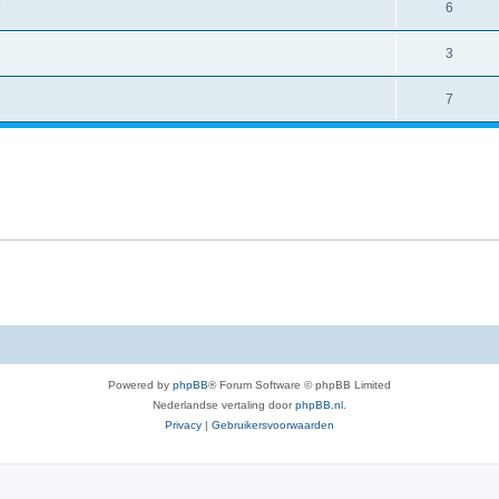
6
3
7
Powered by
phpBB
® Forum Software © phpBB Limited
Nederlandse vertaling door
phpBB.nl
.
Privacy
|
Gebruikersvoorwaarden