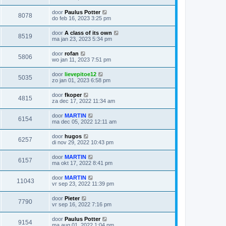
door
Paulus Potter
8078
do feb 16, 2023 3:25 pm
door
A class of its own
8519
ma jan 23, 2023 5:34 pm
door
rofan
5806
wo jan 11, 2023 7:51 pm
door
lievepitoe12
5035
zo jan 01, 2023 6:58 pm
door
fkoper
4815
za dec 17, 2022 11:34 am
door
MARTIN
6154
ma dec 05, 2022 12:11 am
door
hugos
6257
di nov 29, 2022 10:43 pm
door
MARTIN
6157
ma okt 17, 2022 8:41 pm
door
MARTIN
11043
vr sep 23, 2022 11:39 pm
door
Pieter
7790
vr sep 16, 2022 7:16 pm
door
Paulus Potter
9154
ma aug 01, 2022 1:04 pm