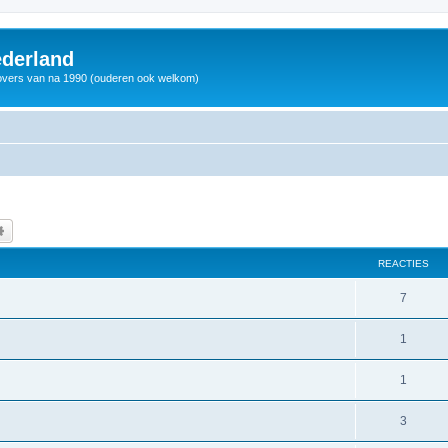
derland
vers van na 1990 (ouderen ook welkom)
k
Uitgebreid zoeken
REACTIES
7
1
1
3