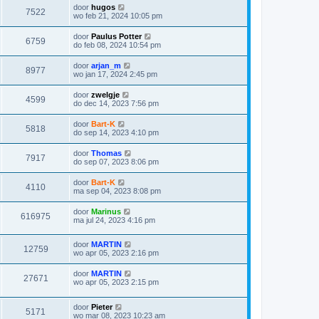
door
hugos
7522
wo feb 21, 2024 10:05 pm
door
Paulus Potter
6759
do feb 08, 2024 10:54 pm
door
arjan_m
8977
wo jan 17, 2024 2:45 pm
door
zwelgje
4599
do dec 14, 2023 7:56 pm
door
Bart-K
5818
do sep 14, 2023 4:10 pm
door
Thomas
7917
do sep 07, 2023 8:06 pm
door
Bart-K
4110
ma sep 04, 2023 8:08 pm
door
Marinus
616975
ma jul 24, 2023 4:16 pm
door
MARTIN
12759
wo apr 05, 2023 2:16 pm
door
MARTIN
27671
wo apr 05, 2023 2:15 pm
door
Pieter
5171
wo mar 08, 2023 10:23 am