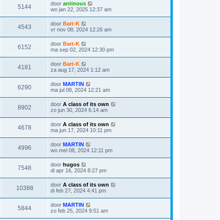
door
antinous
5144
wo jan 22, 2025 12:37 am
door
Bart-K
4543
vr nov 08, 2024 12:26 am
door
Bart-K
6152
ma sep 02, 2024 12:30 pm
door
Bart-K
4181
za aug 17, 2024 1:12 am
door
MARTIN
6290
ma jul 08, 2024 12:21 am
door
A class of its own
8902
zo jun 30, 2024 6:14 am
door
A class of its own
4678
ma jun 17, 2024 10:11 pm
door
MARTIN
4996
wo mei 08, 2024 12:11 pm
door
hugos
7548
di apr 16, 2024 8:27 pm
door
A class of its own
10388
di feb 27, 2024 4:41 pm
door
MARTIN
5844
zo feb 25, 2024 9:51 am