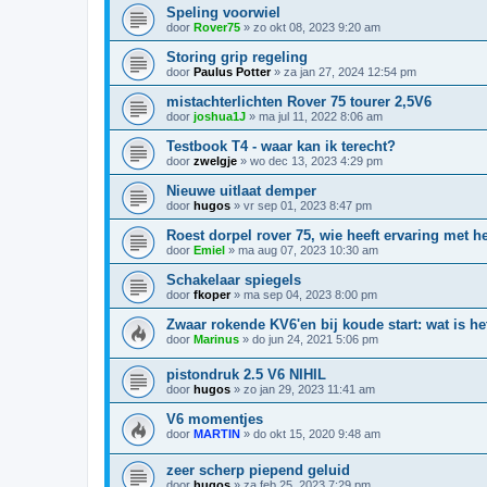
Speling voorwiel
door
Rover75
»
zo okt 08, 2023 9:20 am
Storing grip regeling
door
Paulus Potter
»
za jan 27, 2024 12:54 pm
mistachterlichten Rover 75 tourer 2,5V6
door
joshua1J
»
ma jul 11, 2022 8:06 am
Testbook T4 - waar kan ik terecht?
door
zwelgje
»
wo dec 13, 2023 4:29 pm
Nieuwe uitlaat demper
door
hugos
»
vr sep 01, 2023 8:47 pm
Roest dorpel rover 75, wie heeft ervaring met h
door
Emiel
»
ma aug 07, 2023 10:30 am
Schakelaar spiegels
door
fkoper
»
ma sep 04, 2023 8:00 pm
Zwaar rokende KV6'en bij koude start: wat is h
door
Marinus
»
do jun 24, 2021 5:06 pm
pistondruk 2.5 V6 NIHIL
door
hugos
»
zo jan 29, 2023 11:41 am
V6 momentjes
door
MARTIN
»
do okt 15, 2020 9:48 am
zeer scherp piepend geluid
door
hugos
»
za feb 25, 2023 7:29 pm