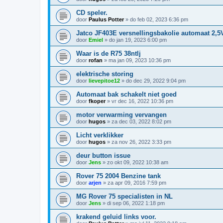
CD speler.
door
Paulus Potter
»
do feb 02, 2023 6:36 pm
Jatco JF403E versnellingsbakolie automaat 2,5
door
Emiel
»
do jan 19, 2023 6:00 pm
Waar is de R75 38ntlj
door
rofan
»
ma jan 09, 2023 10:36 pm
elektrische storing
door
lievepitoe12
»
do dec 29, 2022 9:04 pm
Automaat bak schakelt niet goed
door
fkoper
»
vr dec 16, 2022 10:36 pm
motor verwarming vervangen
door
hugos
»
za dec 03, 2022 8:02 pm
Licht verklikker
door
hugos
»
za nov 26, 2022 3:33 pm
deur button issue
door
Jens
»
zo okt 09, 2022 10:38 am
Rover 75 2004 Benzine tank
door
arjen
»
za apr 09, 2016 7:59 pm
MG Rover 75 specialisten in NL
door
Jens
»
di sep 06, 2022 1:18 pm
krakend geluid links voor.