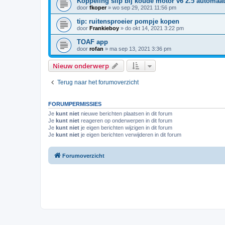
Koppeling slip bij koude motor v6 2.5 automaat
door
fkoper
»
wo sep 29, 2021 11:56 pm
tip: ruitensproeier pompje kopen
door
Frankieboy
»
do okt 14, 2021 3:22 pm
TOAF app
door
rofan
»
ma sep 13, 2021 3:36 pm
Nieuw onderwerp
Terug naar het forumoverzicht
FORUMPERMISSIES
Je
kunt niet
nieuwe berichten plaatsen in dit forum
Je
kunt niet
reageren op onderwerpen in dit forum
Je
kunt niet
je eigen berichten wijzigen in dit forum
Je
kunt niet
je eigen berichten verwijderen in dit forum
Forumoverzicht