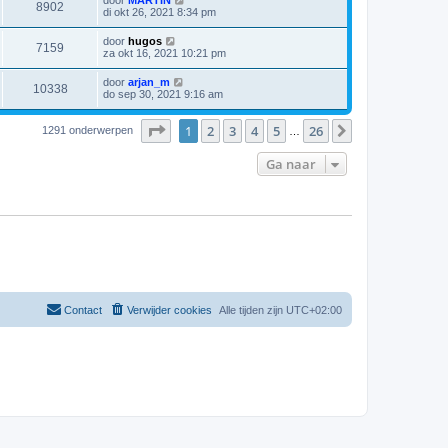
door
MARTIN
8902
di okt 26, 2021 8:34 pm
door
hugos
7159
za okt 16, 2021 10:21 pm
door
arjan_m
10338
do sep 30, 2021 9:16 am
Pagina
1
van
26
1
2
3
4
5
26
Volgende
1291 onderwerpen
…
Ga naar
Contact
Verwijder cookies
Alle tijden zijn
UTC+02:00