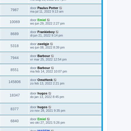
door
Paulus Potter
7987
ma jul 11, 2022 9:13 am
door
Emiel
10069
wo jun 29, 2022 2:27 pm
door
Frankieboy
8689
di jun 21, 2022 9:14 pm
door
zwelgje
5318
wo jun 08, 2022 8:39 pm
door
Barbour
7944
vr mar 25, 2022 12:54 pm
door
Barbour
8551
ma feb 14, 2022 10:07 pm
door
OmeHenk
145806
zo feb 13, 2022 2:21 pm
door
hugos
18347
do jan 13, 2022 8:45 pm
door
hugos
8377
zo nov 28, 2021 9:35 pm
door
Emiel
6840
wo okt 27, 2021 5:26 pm