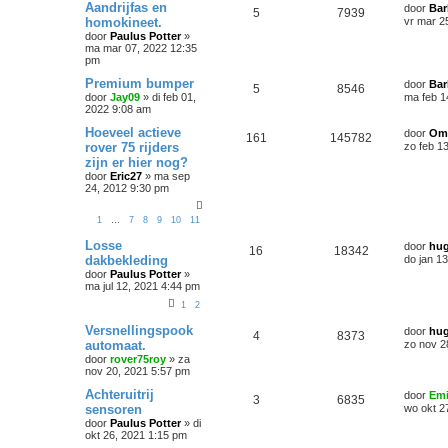
Aandrijfas en
door
Bar
5
7939
homokineet.
vr mar 2
door
Paulus Potter
»
ma mar 07, 2022 12:35
pm
Premium bumper
door
Bar
5
8546
door
Jay09
»
di feb 01,
ma feb 1
2022 9:08 am
Hoeveel actieve
door
Om
161
145782
rover 75 rijders
zo feb 1
zijn er hier nog?
door
Eric27
»
ma sep
24, 2012 9:30 pm
1
…
7
8
9
10
11
Losse
door
hu
16
18342
dakbekleding
do jan 1
door
Paulus Potter
»
ma jul 12, 2021 4:44 pm
1
2
Versnellingspook
door
hu
4
8373
automaat.
zo nov 2
door
rover75roy
»
za
nov 20, 2021 5:57 pm
Achteruitrij
door
Emi
3
6835
sensoren
wo okt 2
door
Paulus Potter
»
di
okt 26, 2021 1:15 pm