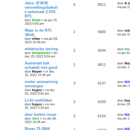
Jatco JF403E
door
A c
6
8511
versnellingsbakoli
ma jan 2
e automaat 2,5V6
R75
door
Emiel
»
do jan 19,
2023 6:00 pm
Waar is de R75
door
rof
2
5800
38ntlj
wo jan 1
door
rofan
»
ma jan 09,
2023 10:36 pm
elektrische storing
door
lie
2
5034
door
lievepitoe12
»
do
zo jan 0
dec 29, 2022 9:04 pm
Automaat bak
door
fko
1
4811
schakelt niet goed
za dec 1
door
fkoper
»
vr dec
16, 2022 10:36 pm
motor verwarming
door
MA
3
6147
vervangen
ma dec 0
door
hugos
»
za dec
03, 2022 8:02 pm
Licht verklikker
door
hu
2
6250
door
hugos
»
za nov
di nov 2
26, 2022 3:33 pm
deur button issue
door
MA
3
6154
door
Jens
»
zo okt 09,
ma okt 1
2022 10:38 am
Rover 75 2004
door
MA