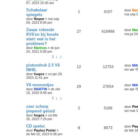
07, 2023 10:30 am
Schakelaar
door
Bar
1
4107
spiegels
ma sep 0
door
fkoper
»
ma sep
04, 2023 8:00 pm
Zwaar rokende
door
Mar
27
616968
KV6'en bij koude
ma jul 2
start: wat is het
probleem?
door
Marinus
»
do jun
24, 2021 5:06 pm
1
2
pistondruk 2.5 V6
door
MA
12
12753
NIHIL
wo apr 0
door
hugos
»
zo jan 29,
2023 11:41 am
V6 momentjes
door
MA
29
27654
door
MARTIN
»
do okt
wo apr 0
15, 2020 9:48 am
1
2
zeer scherp
door
Pie
2
5166
piepend geluid
wo mar 0
door
hugos
»
za feb
25, 2023 7:29 pm
CD speler.
door
Pau
8
8073
door
Paulus Potter
»
do feb 1
do feb 02, 2023 6:36 pm