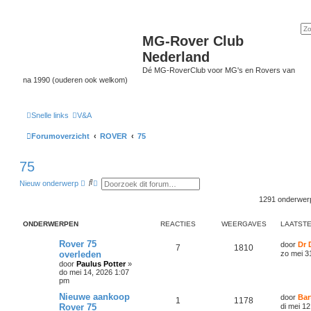
MG-Rover Club
Nederland
Dé MG-RoverClub voor MG's en Rovers van
na 1990 (ouderen ook welkom)
Snelle links
V&A
Forumoverzicht
ROVER
75
75
Z
U
Nieuw onderwerp
o
i
e
t
1291 onderwe
k
g
e
b
ONDERWERPEN
REACTIES
WEERGAVES
LAATSTE
r
e
Rover 75
door
Dr 
7
1810
i
overleden
zo mei 3
d
door
Paulus Potter
»
z
do mei 14, 2026 1:07
o
pm
e
k
Nieuwe aankoop
door
Bar
e
1
1178
Rover 75
n
di mei 1