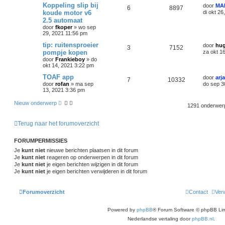
Koppeling slip bij
door
MA
6
8897
koude motor v6
di okt 2
2.5 automaat
door
fkoper
»
wo sep
29, 2021 11:56 pm
tip: ruitensproeier
door
hu
3
7152
pompje kopen
za okt 1
door
Frankieboy
»
do
okt 14, 2021 3:22 pm
TOAF app
door
arj
7
10332
door
rofan
»
ma sep
do sep 3
13, 2021 3:36 pm
Nieuw onderwerp
1291 onderwe
Terug naar het forumoverzicht
FORUMPERMISSIES
Je
kunt niet
nieuwe berichten plaatsen in dit forum
Je
kunt niet
reageren op onderwerpen in dit forum
Je
kunt niet
je eigen berichten wijzigen in dit forum
Je
kunt niet
je eigen berichten verwijderen in dit forum
Forumoverzicht
Contact
Verw
Powered by
phpBB
® Forum Software © phpBB Lim
Nederlandse vertaling door
phpBB.nl
.