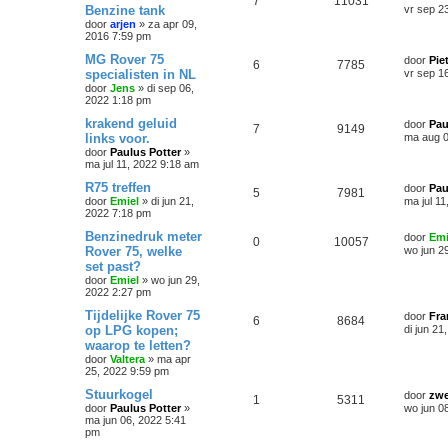
7
11031
Benzine tank
vr sep 2
door
arjen
»
za apr 09,
2016 7:59 pm
MG Rover 75
door
Pie
6
7785
specialisten in NL
vr sep 1
door
Jens
»
di sep 06,
2022 1:18 pm
krakend geluid
door
Pau
7
9149
links voor.
ma aug 0
door
Paulus Potter
»
ma jul 11, 2022 9:18 am
R75 treffen
door
Pau
5
7981
door
Emiel
»
di jun 21,
ma jul 1
2022 7:18 pm
Benzinedruk meter
door
Emi
0
10057
Rover 75, welke
wo jun 2
set past?
door
Emiel
»
wo jun 29,
2022 2:27 pm
Tijdelijke Rover 75
door
Fra
6
8684
op LPG kopen;
di jun 21
waarop te letten?
door
Valtera
»
ma apr
25, 2022 9:59 pm
Stuurkogel
door
zwe
1
5311
door
Paulus Potter
»
wo jun 0
ma jun 06, 2022 5:41
pm