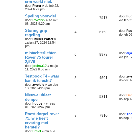
erm werkt niet.
door
Pieter
»
do feb 22,
2024 6:27 pm
Speling voorwiel
door
hu
4
7517
door
Rover75
»
zo okt
wo feb 2
08, 2023 9:20 am
Storing grip
door
Pau
4
6753
regeling
do feb 0
door
Paulus Potter
»
za jan 27, 2024 12:54
pm
mistachterlichten
door
arj
6
8973
Rover 75 tourer
wo jan 1
2,5V6
door
joshua1J
»
ma jul
11, 2022 8:06 am
Testbook T4 - waar
door
zwe
3
4591
kan ik terecht?
do dec 1
door
zwelgje
»
wo dec
13, 2023 4:29 pm
Nieuwe uitlaat
door
Bar
4
5811
demper
do sep 1
door
hugos
»
vr sep
01, 2023 8:47 pm
Roest dorpel rover
door
Th
8
7910
75, wie heeft
do sep 0
ervaring met
herstel?
door
Emiel
»
ma aug