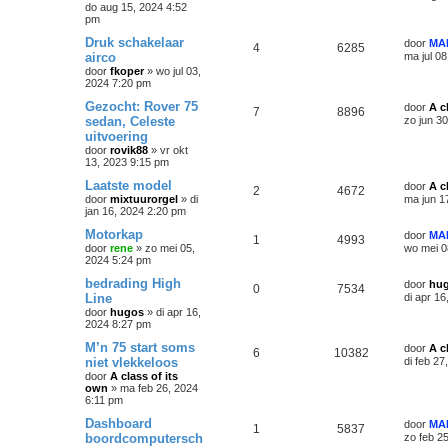
do aug 15, 2024 4:52
pm
Druk schakelaar
door
MA
4
6285
airco
ma jul 0
door
fkoper
»
wo jul 03,
2024 7:20 pm
Gezocht: Rover 75
door
A c
7
8896
sedan, Celeste
zo jun 3
uitvoering
door
rovik88
»
vr okt
13, 2023 9:15 pm
Laatste model
door
A c
2
4672
door
mixtuurorgel
»
di
ma jun 1
jan 16, 2024 2:20 pm
Motorkap
door
MA
1
4993
door
rene
»
zo mei 05,
wo mei 0
2024 5:24 pm
bedrading High
door
hu
0
7534
Line
di apr 1
door
hugos
»
di apr 16,
2024 8:27 pm
M’n 75 start soms
door
A c
6
10382
niet vlekkeloos
di feb 2
door
A class of its
own
»
ma feb 26, 2024
6:11 pm
Dashboard
door
MA
1
5837
boordcomputersch
zo feb 2