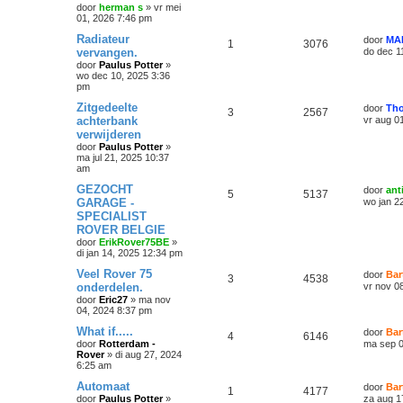
door
herman s
»
vr mei
01, 2026 7:46 pm
Radiateur
door
MA
1
3076
vervangen.
do dec 1
door
Paulus Potter
»
wo dec 10, 2025 3:36
pm
Zitgedeelte
door
Th
3
2567
achterbank
vr aug 0
verwijderen
door
Paulus Potter
»
ma jul 21, 2025 10:37
am
GEZOCHT
door
ant
5
5137
GARAGE -
wo jan 2
SPECIALIST
ROVER BELGIE
door
ErikRover75BE
»
di jan 14, 2025 12:34 pm
Veel Rover 75
door
Bar
3
4538
onderdelen.
vr nov 0
door
Eric27
»
ma nov
04, 2024 8:37 pm
What if.....
door
Bar
4
6146
door
Rotterdam -
ma sep 0
Rover
»
di aug 27, 2024
6:25 am
Automaat
door
Bar
1
4177
door
Paulus Potter
»
za aug 1