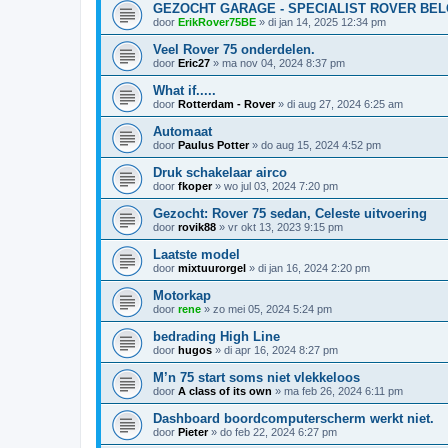
GEZOCHT GARAGE - SPECIALIST ROVER BEL
door
ErikRover75BE
»
di jan 14, 2025 12:34 pm
Veel Rover 75 onderdelen.
door
Eric27
»
ma nov 04, 2024 8:37 pm
What if.....
door
Rotterdam - Rover
»
di aug 27, 2024 6:25 am
Automaat
door
Paulus Potter
»
do aug 15, 2024 4:52 pm
Druk schakelaar airco
door
fkoper
»
wo jul 03, 2024 7:20 pm
Gezocht: Rover 75 sedan, Celeste uitvoering
door
rovik88
»
vr okt 13, 2023 9:15 pm
Laatste model
door
mixtuurorgel
»
di jan 16, 2024 2:20 pm
Motorkap
door
rene
»
zo mei 05, 2024 5:24 pm
bedrading High Line
door
hugos
»
di apr 16, 2024 8:27 pm
M’n 75 start soms niet vlekkeloos
door
A class of its own
»
ma feb 26, 2024 6:11 pm
Dashboard boordcomputerscherm werkt niet.
door
Pieter
»
do feb 22, 2024 6:27 pm