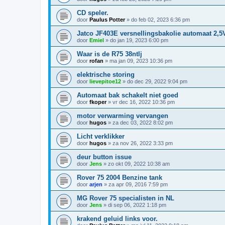
CD speler.
door
Paulus Potter
»
do feb 02, 2023 6:36 pm
Jatco JF403E versnellingsbakolie automaat 2,5
door
Emiel
»
do jan 19, 2023 6:00 pm
Waar is de R75 38ntlj
door
rofan
»
ma jan 09, 2023 10:36 pm
elektrische storing
door
lievepitoe12
»
do dec 29, 2022 9:04 pm
Automaat bak schakelt niet goed
door
fkoper
»
vr dec 16, 2022 10:36 pm
motor verwarming vervangen
door
hugos
»
za dec 03, 2022 8:02 pm
Licht verklikker
door
hugos
»
za nov 26, 2022 3:33 pm
deur button issue
door
Jens
»
zo okt 09, 2022 10:38 am
Rover 75 2004 Benzine tank
door
arjen
»
za apr 09, 2016 7:59 pm
MG Rover 75 specialisten in NL
door
Jens
»
di sep 06, 2022 1:18 pm
krakend geluid links voor.