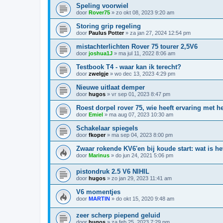
Speling voorwiel
door
Rover75
»
zo okt 08, 2023 9:20 am
Storing grip regeling
door
Paulus Potter
»
za jan 27, 2024 12:54 pm
mistachterlichten Rover 75 tourer 2,5V6
door
joshua1J
»
ma jul 11, 2022 8:06 am
Testbook T4 - waar kan ik terecht?
door
zwelgje
»
wo dec 13, 2023 4:29 pm
Nieuwe uitlaat demper
door
hugos
»
vr sep 01, 2023 8:47 pm
Roest dorpel rover 75, wie heeft ervaring met h
door
Emiel
»
ma aug 07, 2023 10:30 am
Schakelaar spiegels
door
fkoper
»
ma sep 04, 2023 8:00 pm
Zwaar rokende KV6'en bij koude start: wat is h
door
Marinus
»
do jun 24, 2021 5:06 pm
pistondruk 2.5 V6 NIHIL
door
hugos
»
zo jan 29, 2023 11:41 am
V6 momentjes
door
MARTIN
»
do okt 15, 2020 9:48 am
zeer scherp piepend geluid
door
hugos
»
za feb 25, 2023 7:29 pm