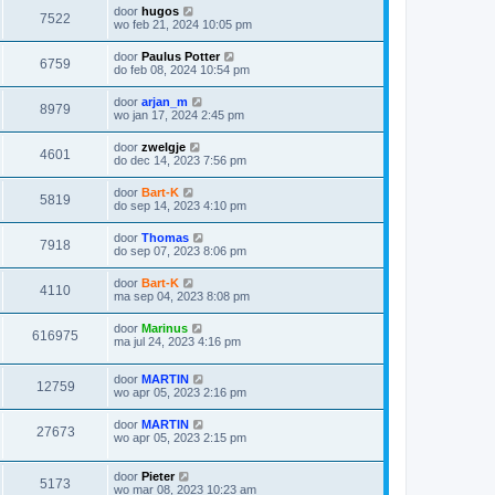
door
hugos
7522
wo feb 21, 2024 10:05 pm
door
Paulus Potter
6759
do feb 08, 2024 10:54 pm
door
arjan_m
8979
wo jan 17, 2024 2:45 pm
door
zwelgje
4601
do dec 14, 2023 7:56 pm
door
Bart-K
5819
do sep 14, 2023 4:10 pm
door
Thomas
7918
do sep 07, 2023 8:06 pm
door
Bart-K
4110
ma sep 04, 2023 8:08 pm
door
Marinus
616975
ma jul 24, 2023 4:16 pm
door
MARTIN
12759
wo apr 05, 2023 2:16 pm
door
MARTIN
27673
wo apr 05, 2023 2:15 pm
door
Pieter
5173
wo mar 08, 2023 10:23 am