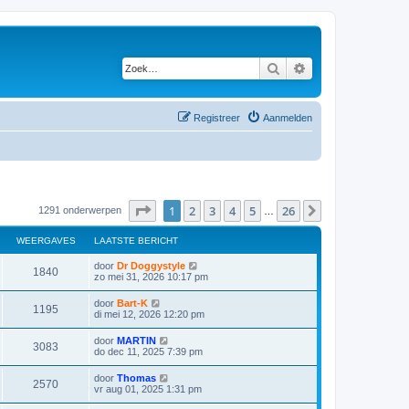
Zoek
Uitgebreid zoeken
Registreer
Aanmelden
Pagina
1
van
26
1
2
3
4
5
26
Volgende
1291 onderwerpen
…
WEERGAVES
LAATSTE BERICHT
door
Dr Doggystyle
1840
zo mei 31, 2026 10:17 pm
door
Bart-K
1195
di mei 12, 2026 12:20 pm
door
MARTIN
3083
do dec 11, 2025 7:39 pm
door
Thomas
2570
vr aug 01, 2025 1:31 pm