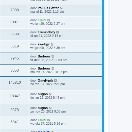
door
Paulus Potter
7988
ma jul 11, 2022 9:13 am
door
Emiel
10071
wo jun 29, 2022 2:27 pm
door
Frankieboy
8689
di jun 21, 2022 9:14 pm
door
zwelgje
5319
wo jun 08, 2022 8:39 pm
door
Barbour
7945
vr mar 25, 2022 12:54 pm
door
Barbour
8553
ma feb 14, 2022 10:07 pm
door
OmeHenk
145810
zo feb 13, 2022 2:21 pm
door
hugos
18347
do jan 13, 2022 8:45 pm
door
hugos
8378
zo nov 28, 2021 9:35 pm
door
Emiel
6841
wo okt 27, 2021 5:26 pm