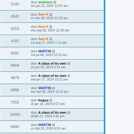
door
antinous
5144
wo jan 22, 2025 12:37 am
door
Bart-K
4543
vr nov 08, 2024 12:26 am
door
Bart-K
6153
ma sep 02, 2024 12:30 pm
door
Bart-K
4181
za aug 17, 2024 1:12 am
door
MARTIN
6291
ma jul 08, 2024 12:21 am
door
A class of its own
8904
zo jun 30, 2024 6:14 am
door
A class of its own
4679
ma jun 17, 2024 10:11 pm
door
MARTIN
4996
wo mei 08, 2024 12:11 pm
door
hugos
7552
di apr 16, 2024 8:27 pm
door
A class of its own
10391
di feb 27, 2024 4:41 pm
door
MARTIN
5845
zo feb 25, 2024 9:51 am