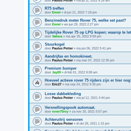
door
Paulus Potter
»
ma jul 11, 2022 9:18 am
R75 treffen
door
Emiel
»
di jun 21, 2022 7:18 pm
Benzinedruk meter Rover 75, welke set past?
door
Emiel
»
wo jun 29, 2022 2:27 pm
Tijdelijke Rover 75 op LPG kopen; waarop te le
door
Valtera
»
ma apr 25, 2022 9:59 pm
Stuurkogel
door
Paulus Potter
»
ma jun 06, 2022 5:41 pm
Aandrijfas en homokineet.
door
Paulus Potter
»
ma mar 07, 2022 12:35 pm
Premium bumper
door
Jay09
»
di feb 01, 2022 9:08 am
Hoeveel actieve rover 75 rijders zijn er hier nog
door
Eric27
»
ma sep 24, 2012 9:30 pm
Losse dakbekleding
door
Paulus Potter
»
ma jul 12, 2021 4:44 pm
Versnellingspook automaat.
door
rover75roy
»
za nov 20, 2021 5:57 pm
Achteruitrij sensoren
door
Paulus Potter
»
di okt 26, 2021 1:15 pm