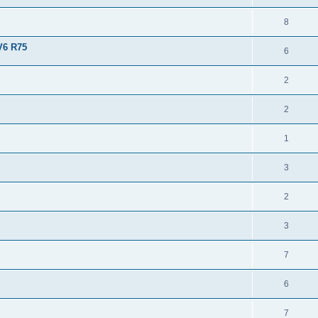
8
V6 R75
6
2
2
1
3
2
3
7
6
7