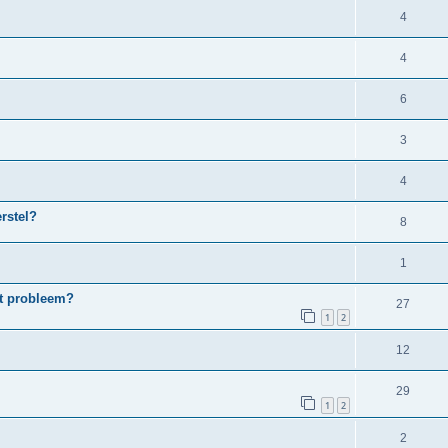
4
4
6
3
4
erstel?
8
1
et probleem?
27
1
2
12
29
1
2
2