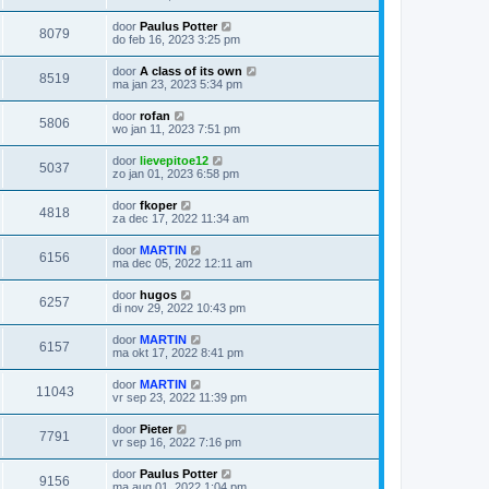
door
Paulus Potter
8079
do feb 16, 2023 3:25 pm
door
A class of its own
8519
ma jan 23, 2023 5:34 pm
door
rofan
5806
wo jan 11, 2023 7:51 pm
door
lievepitoe12
5037
zo jan 01, 2023 6:58 pm
door
fkoper
4818
za dec 17, 2022 11:34 am
door
MARTIN
6156
ma dec 05, 2022 12:11 am
door
hugos
6257
di nov 29, 2022 10:43 pm
door
MARTIN
6157
ma okt 17, 2022 8:41 pm
door
MARTIN
11043
vr sep 23, 2022 11:39 pm
door
Pieter
7791
vr sep 16, 2022 7:16 pm
door
Paulus Potter
9156
ma aug 01, 2022 1:04 pm