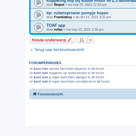
Koppeling slip bij koude motor v6 2.5 automaat
door
fkoper
»
wo sep 29, 2021 11:56 pm
tip: ruitensproeier pompje kopen
door
Frankieboy
»
do okt 14, 2021 3:22 pm
TOAF app
door
rofan
»
ma sep 13, 2021 3:36 pm
Nieuw onderwerp
Terug naar het forumoverzicht
FORUMPERMISSIES
Je
kunt niet
nieuwe berichten plaatsen in dit forum
Je
kunt niet
reageren op onderwerpen in dit forum
Je
kunt niet
je eigen berichten wijzigen in dit forum
Je
kunt niet
je eigen berichten verwijderen in dit forum
Forumoverzicht