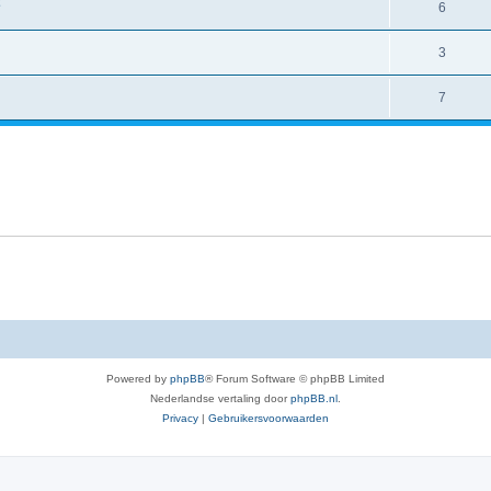
6
3
7
Powered by
phpBB
® Forum Software © phpBB Limited
Nederlandse vertaling door
phpBB.nl
.
Privacy
|
Gebruikersvoorwaarden