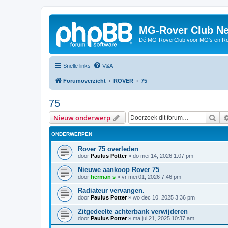
MG-Rover Club Ne
Dé MG-RoverClub voor MG's en Ro
Snelle links
V&A
Forumoverzicht
ROVER
75
75
Zoe
Nieuw onderwerp
ONDERWERPEN
Rover 75 overleden
door
Paulus Potter
»
do mei 14, 2026 1:07 pm
Nieuwe aankoop Rover 75
door
herman s
»
vr mei 01, 2026 7:46 pm
Radiateur vervangen.
door
Paulus Potter
»
wo dec 10, 2025 3:36 pm
Zitgedeelte achterbank verwijderen
door
Paulus Potter
»
ma jul 21, 2025 10:37 am