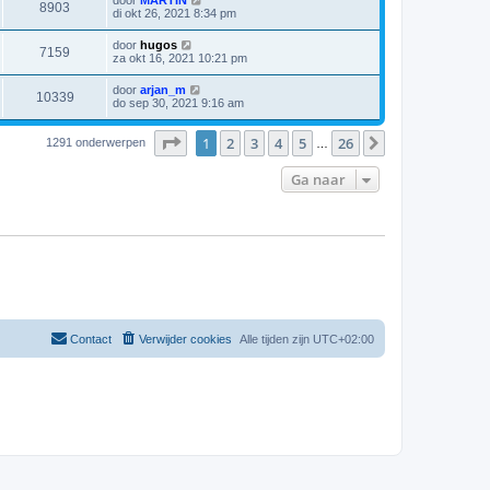
door
MARTIN
8903
di okt 26, 2021 8:34 pm
door
hugos
7159
za okt 16, 2021 10:21 pm
door
arjan_m
10339
do sep 30, 2021 9:16 am
Pagina
1
van
26
1
2
3
4
5
26
Volgende
1291 onderwerpen
…
Ga naar
Contact
Verwijder cookies
Alle tijden zijn
UTC+02:00