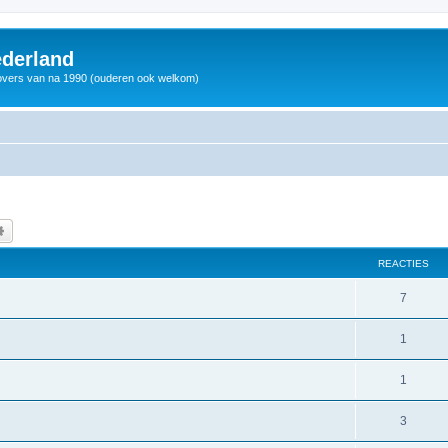
derland
vers van na 1990 (ouderen ook welkom)
k
Uitgebreid zoeken
REACTIES
7
1
1
3