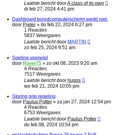
Laatste bericht
door
A class of its own
di feb 27, 2024 4:41 pm
Dashboard boordcomputerscherm werkt niet.
door
Pieter
»
do feb 22, 2024 6:27 pm
1
Reacties
5837
Weergaves
Laatste bericht
door
MARTIN
zo feb 25, 2024 9:51 am
Speling voorwiel
door
Rover75
»
zo okt 08, 2023 9:20 am
4
Reacties
7517
Weergaves
Laatste bericht
door
hugos
wo feb 21, 2024 10:05 pm
Storing grip regeling
door
Paulus Potter
»
za jan 27, 2024 12:54 pm
4
Reacties
6753
Weergaves
Laatste bericht
door
Paulus Potter
do feb 08, 2024 10:54 pm
mistachterlichten Rover 75 tourer 2,5V6