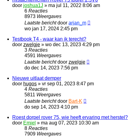
door
joshua1J
»
ma jul 11, 2022 8:06 am
6
Reacties
8973
Weergaves
Laatste bericht
door
arjan_m
wo jan 17, 2024 2:45 pm
Testbook T4 - waar kan ik terecht?
door
zwelgje
»
wo dec 13, 2023 4:29 pm
3
Reacties
4591
Weergaves
Laatste bericht
door
zwelgje
do dec 14, 2023 7:56 pm
Nieuwe uitlaat demper
door
hugos
»
vr sep 01, 2023 8:47 pm
4
Reacties
5811
Weergaves
Laatste bericht
door
Bart-K
do sep 14, 2023 4:10 pm
Roest dorpel rover 75, wie heeft ervaring met herstel?
door
Emiel
»
ma aug 07, 2023 10:30 am
8
Reacties
7909
Weergaves