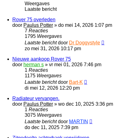
Weergaves
Laatste bericht
Rover 75 overleden
door
Paulus Potter
»
do mei 14, 2026 1:07 pm
7
Reacties
1795
Weergaves
Laatste bericht
door
Dr Doggystyle
zo mei 31, 2026 10:17 pm
Nieuwe aankoop Rover 75
door
herman s
»
vr mei 01, 2026 7:46 pm
1
Reacties
1175
Weergaves
Laatste bericht
door
Bart-K
di mei 12, 2026 12:20 pm
Radiateur vervangen.
door
Paulus Potter
»
wo dec 10, 2025 3:36 pm
1
Reacties
3075
Weergaves
Laatste bericht
door
MARTIN
do dec 11, 2025 7:39 pm
Zitgedeelte achterbank verwijderen