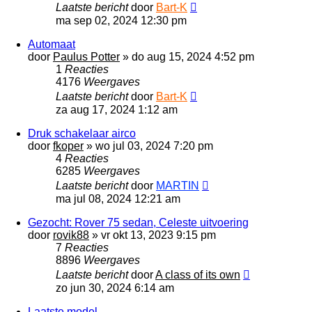
Laatste bericht
door
Bart-K
ma sep 02, 2024 12:30 pm
Automaat
door
Paulus Potter
»
do aug 15, 2024 4:52 pm
1
Reacties
4176
Weergaves
Laatste bericht
door
Bart-K
za aug 17, 2024 1:12 am
Druk schakelaar airco
door
fkoper
»
wo jul 03, 2024 7:20 pm
4
Reacties
6285
Weergaves
Laatste bericht
door
MARTIN
ma jul 08, 2024 12:21 am
Gezocht: Rover 75 sedan, Celeste uitvoering
door
rovik88
»
vr okt 13, 2023 9:15 pm
7
Reacties
8896
Weergaves
Laatste bericht
door
A class of its own
zo jun 30, 2024 6:14 am
Laatste model