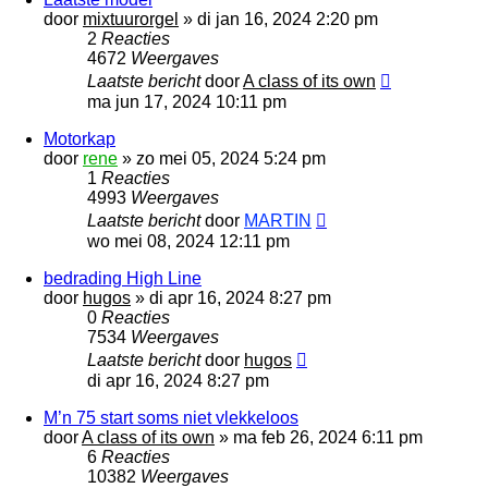
door
mixtuurorgel
»
di jan 16, 2024 2:20 pm
2
Reacties
4672
Weergaves
Laatste bericht
door
A class of its own
ma jun 17, 2024 10:11 pm
Motorkap
door
rene
»
zo mei 05, 2024 5:24 pm
1
Reacties
4993
Weergaves
Laatste bericht
door
MARTIN
wo mei 08, 2024 12:11 pm
bedrading High Line
door
hugos
»
di apr 16, 2024 8:27 pm
0
Reacties
7534
Weergaves
Laatste bericht
door
hugos
di apr 16, 2024 8:27 pm
M’n 75 start soms niet vlekkeloos
door
A class of its own
»
ma feb 26, 2024 6:11 pm
6
Reacties
10382
Weergaves