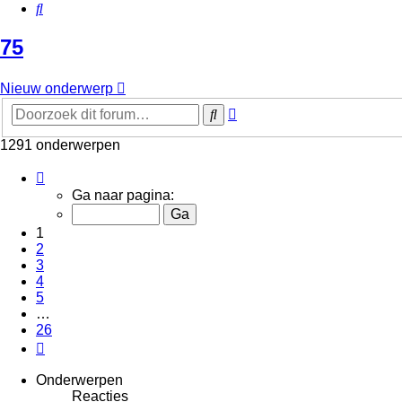
Zoek
75
Nieuw onderwerp
Uitgebreid
Zoek
zoeken
1291 onderwerpen
Pagina
1
Ga naar pagina:
van
26
1
2
3
4
5
…
26
Volgende
Onderwerpen
Reacties