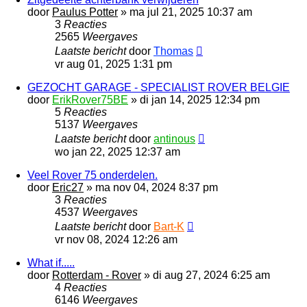
door
Paulus Potter
»
ma jul 21, 2025 10:37 am
3
Reacties
2565
Weergaves
Laatste bericht
door
Thomas
vr aug 01, 2025 1:31 pm
GEZOCHT GARAGE - SPECIALIST ROVER BELGIE
door
ErikRover75BE
»
di jan 14, 2025 12:34 pm
5
Reacties
5137
Weergaves
Laatste bericht
door
antinous
wo jan 22, 2025 12:37 am
Veel Rover 75 onderdelen.
door
Eric27
»
ma nov 04, 2024 8:37 pm
3
Reacties
4537
Weergaves
Laatste bericht
door
Bart-K
vr nov 08, 2024 12:26 am
What if.....
door
Rotterdam - Rover
»
di aug 27, 2024 6:25 am
4
Reacties
6146
Weergaves