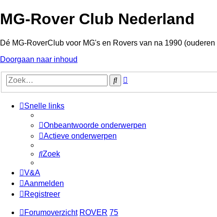
MG-Rover Club Nederland
Dé MG-RoverClub voor MG's en Rovers van na 1990 (ouderen
Doorgaan naar inhoud
Uitgebreid
Zoek
zoeken
Snelle links
Onbeantwoorde onderwerpen
Actieve onderwerpen
Zoek
V&A
Aanmelden
Registreer
Forumoverzicht
ROVER
75