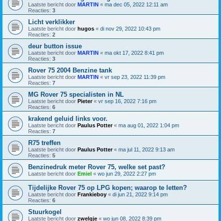
Laatste bericht door
MARTIN
«
ma dec 05, 2022 12:11 am
Reacties:
3
Licht verklikker
Laatste bericht door
hugos
«
di nov 29, 2022 10:43 pm
Reacties:
2
deur button issue
Laatste bericht door
MARTIN
«
ma okt 17, 2022 8:41 pm
Reacties:
3
Rover 75 2004 Benzine tank
Laatste bericht door
MARTIN
«
vr sep 23, 2022 11:39 pm
Reacties:
7
MG Rover 75 specialisten in NL
Laatste bericht door
Pieter
«
vr sep 16, 2022 7:16 pm
Reacties:
6
krakend geluid links voor.
Laatste bericht door
Paulus Potter
«
ma aug 01, 2022 1:04 pm
Reacties:
7
R75 treffen
Laatste bericht door
Paulus Potter
«
ma jul 11, 2022 9:13 am
Reacties:
5
Benzinedruk meter Rover 75, welke set past?
Laatste bericht door
Emiel
«
wo jun 29, 2022 2:27 pm
Tijdelijke Rover 75 op LPG kopen; waarop te letten?
Laatste bericht door
Frankieboy
«
di jun 21, 2022 9:14 pm
Reacties:
6
Stuurkogel
Laatste bericht door
zwelgje
«
wo jun 08, 2022 8:39 pm