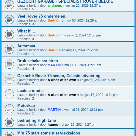
GEZOCHT GARAGE - SPECIALIST ROVER BELGIE
Laatste bericht door
antinous
«
wo jan 22, 2025 12:37 am
Reacties:
5
Veel Rover 75 onderdelen.
Laatste bericht door
Bart-K
«
vr nov 08, 2024 12:26 am
Reacties:
3
What if.....
Laatste bericht door
Bart-K
«
ma sep 02, 2024 12:30 pm
Reacties:
4
Automaat
Laatste bericht door
Bart-K
«
za aug 17, 2024 1:12 am
Reacties:
1
Druk schakelaar airco
Laatste bericht door
MARTIN
«
ma jul 08, 2024 12:21 am
Reacties:
4
Gezocht: Rover 75 sedan, Celeste uitvoering
Laatste bericht door
A class of its own
«
zo jun 30, 2024 6:14 am
Reacties:
7
Laatste model
Laatste bericht door
A class of its own
«
ma jun 17, 2024 10:11 pm
Reacties:
2
Motorkap
Laatste bericht door
MARTIN
«
wo mei 08, 2024 12:11 pm
Reacties:
1
bedrading High Line
Laatste bericht door
hugos
«
di apr 16, 2024 8:27 pm
M’n 75 start soms niet vlekkeloos