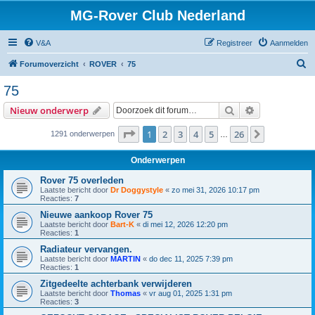
MG-Rover Club Nederland
V&A
Registreer
Aanmelden
Z
Forumoverzicht
ROVER
75
o
75
e
Zoek
Uitgebreid z
Nieuw onderwerp
k
Pagina
1
van
26
1
2
3
4
5
26
Volgende
1291 onderwerpen
…
Onderwerpen
Rover 75 overleden
Laatste bericht door
Dr Doggystyle
«
zo mei 31, 2026 10:17 pm
Reacties:
7
Nieuwe aankoop Rover 75
Laatste bericht door
Bart-K
«
di mei 12, 2026 12:20 pm
Reacties:
1
Radiateur vervangen.
Laatste bericht door
MARTIN
«
do dec 11, 2025 7:39 pm
Reacties:
1
Zitgedeelte achterbank verwijderen
Laatste bericht door
Thomas
«
vr aug 01, 2025 1:31 pm
Reacties:
3