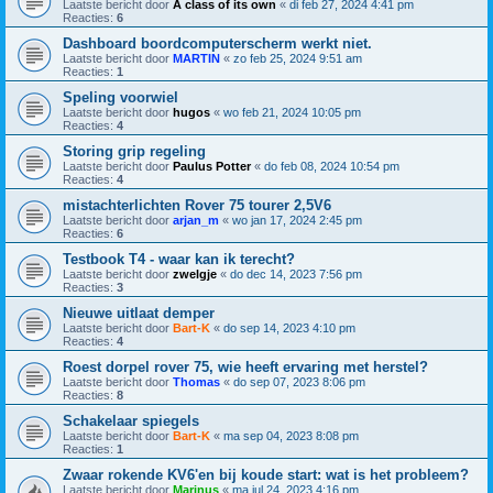
Laatste bericht door
A class of its own
«
di feb 27, 2024 4:41 pm
Reacties:
6
Dashboard boordcomputerscherm werkt niet.
Laatste bericht door
MARTIN
«
zo feb 25, 2024 9:51 am
Reacties:
1
Speling voorwiel
Laatste bericht door
hugos
«
wo feb 21, 2024 10:05 pm
Reacties:
4
Storing grip regeling
Laatste bericht door
Paulus Potter
«
do feb 08, 2024 10:54 pm
Reacties:
4
mistachterlichten Rover 75 tourer 2,5V6
Laatste bericht door
arjan_m
«
wo jan 17, 2024 2:45 pm
Reacties:
6
Testbook T4 - waar kan ik terecht?
Laatste bericht door
zwelgje
«
do dec 14, 2023 7:56 pm
Reacties:
3
Nieuwe uitlaat demper
Laatste bericht door
Bart-K
«
do sep 14, 2023 4:10 pm
Reacties:
4
Roest dorpel rover 75, wie heeft ervaring met herstel?
Laatste bericht door
Thomas
«
do sep 07, 2023 8:06 pm
Reacties:
8
Schakelaar spiegels
Laatste bericht door
Bart-K
«
ma sep 04, 2023 8:08 pm
Reacties:
1
Zwaar rokende KV6'en bij koude start: wat is het probleem?
Laatste bericht door
Marinus
«
ma jul 24, 2023 4:16 pm