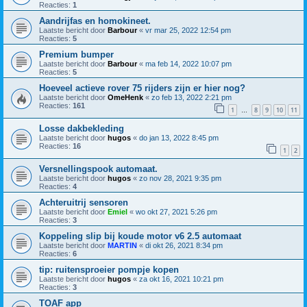
Reacties:
1
Aandrijfas en homokineet.
Laatste bericht door
Barbour
«
vr mar 25, 2022 12:54 pm
Reacties:
5
Premium bumper
Laatste bericht door
Barbour
«
ma feb 14, 2022 10:07 pm
Reacties:
5
Hoeveel actieve rover 75 rijders zijn er hier nog?
Laatste bericht door
OmeHenk
«
zo feb 13, 2022 2:21 pm
Reacties:
161
1
8
9
10
11
…
Losse dakbekleding
Laatste bericht door
hugos
«
do jan 13, 2022 8:45 pm
Reacties:
16
1
2
Versnellingspook automaat.
Laatste bericht door
hugos
«
zo nov 28, 2021 9:35 pm
Reacties:
4
Achteruitrij sensoren
Laatste bericht door
Emiel
«
wo okt 27, 2021 5:26 pm
Reacties:
3
Koppeling slip bij koude motor v6 2.5 automaat
Laatste bericht door
MARTIN
«
di okt 26, 2021 8:34 pm
Reacties:
6
tip: ruitensproeier pompje kopen
Laatste bericht door
hugos
«
za okt 16, 2021 10:21 pm
Reacties:
3
TOAF app