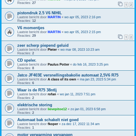
Reacties:
27
1
2
pistondruk 2.5 V6 NIHIL
Laatste bericht door
MARTIN
«
wo apr 05, 2023 2:16 pm
Reacties:
12
V6 momentjes
Laatste bericht door
MARTIN
«
wo apr 05, 2023 2:15 pm
Reacties:
29
1
2
zeer scherp piepend geluid
Laatste bericht door
Pieter
«
wo mar 08, 2023 10:23 am
Reacties:
2
CD speler.
Laatste bericht door
Paulus Potter
«
do feb 16, 2023 3:25 pm
Reacties:
8
Jatco JF403E versnellingsbakolie automaat 2,5V6 R75
Laatste bericht door
A class of its own
«
ma jan 23, 2023 5:34 pm
Reacties:
6
Waar is de R75 38ntlj
Laatste bericht door
rofan
«
wo jan 11, 2023 7:51 pm
Reacties:
2
elektrische storing
Laatste bericht door
lievepitoe12
«
zo jan 01, 2023 6:58 pm
Reacties:
2
Automaat bak schakelt niet goed
Laatste bericht door
fkoper
«
za dec 17, 2022 11:34 am
Reacties:
1
motor verwarming vervangen