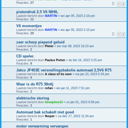
Reacties:
27
1
2
pistondruk 2.5 V6 NIHIL
Laatste bericht door
MARTIN
«
wo apr 05, 2023 2:16 pm
Reacties:
12
V6 momentjes
Laatste bericht door
MARTIN
«
wo apr 05, 2023 2:15 pm
Reacties:
29
1
2
zeer scherp piepend geluid
Laatste bericht door
Pieter
«
wo mar 08, 2023 10:23 am
Reacties:
2
CD speler.
Laatste bericht door
Paulus Potter
«
do feb 16, 2023 3:25 pm
Reacties:
8
Jatco JF403E versnellingsbakolie automaat 2,5V6 R75
Laatste bericht door
A class of its own
«
ma jan 23, 2023 5:34 pm
Reacties:
6
Waar is de R75 38ntlj
Laatste bericht door
rofan
«
wo jan 11, 2023 7:51 pm
Reacties:
2
elektrische storing
Laatste bericht door
lievepitoe12
«
zo jan 01, 2023 6:58 pm
Reacties:
2
Automaat bak schakelt niet goed
Laatste bericht door
fkoper
«
za dec 17, 2022 11:34 am
Reacties:
1
motor verwarming vervangen