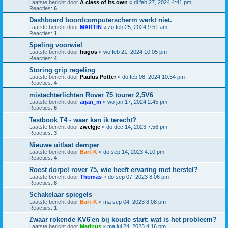
Laatste bericht door
A class of its own
«
di feb 27, 2024 4:41 pm
Reacties:
6
Dashboard boordcomputerscherm werkt niet.
Laatste bericht door
MARTIN
«
zo feb 25, 2024 9:51 am
Reacties:
1
Speling voorwiel
Laatste bericht door
hugos
«
wo feb 21, 2024 10:05 pm
Reacties:
4
Storing grip regeling
Laatste bericht door
Paulus Potter
«
do feb 08, 2024 10:54 pm
Reacties:
4
mistachterlichten Rover 75 tourer 2,5V6
Laatste bericht door
arjan_m
«
wo jan 17, 2024 2:45 pm
Reacties:
6
Testbook T4 - waar kan ik terecht?
Laatste bericht door
zwelgje
«
do dec 14, 2023 7:56 pm
Reacties:
3
Nieuwe uitlaat demper
Laatste bericht door
Bart-K
«
do sep 14, 2023 4:10 pm
Reacties:
4
Roest dorpel rover 75, wie heeft ervaring met herstel?
Laatste bericht door
Thomas
«
do sep 07, 2023 8:06 pm
Reacties:
8
Schakelaar spiegels
Laatste bericht door
Bart-K
«
ma sep 04, 2023 8:08 pm
Reacties:
1
Zwaar rokende KV6'en bij koude start: wat is het probleem?
Laatste bericht door
Marinus
«
ma jul 24, 2023 4:16 pm