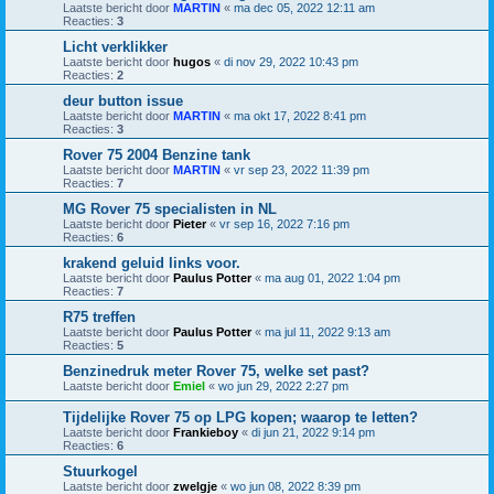
Laatste bericht door
MARTIN
«
ma dec 05, 2022 12:11 am
Reacties:
3
Licht verklikker
Laatste bericht door
hugos
«
di nov 29, 2022 10:43 pm
Reacties:
2
deur button issue
Laatste bericht door
MARTIN
«
ma okt 17, 2022 8:41 pm
Reacties:
3
Rover 75 2004 Benzine tank
Laatste bericht door
MARTIN
«
vr sep 23, 2022 11:39 pm
Reacties:
7
MG Rover 75 specialisten in NL
Laatste bericht door
Pieter
«
vr sep 16, 2022 7:16 pm
Reacties:
6
krakend geluid links voor.
Laatste bericht door
Paulus Potter
«
ma aug 01, 2022 1:04 pm
Reacties:
7
R75 treffen
Laatste bericht door
Paulus Potter
«
ma jul 11, 2022 9:13 am
Reacties:
5
Benzinedruk meter Rover 75, welke set past?
Laatste bericht door
Emiel
«
wo jun 29, 2022 2:27 pm
Tijdelijke Rover 75 op LPG kopen; waarop te letten?
Laatste bericht door
Frankieboy
«
di jun 21, 2022 9:14 pm
Reacties:
6
Stuurkogel
Laatste bericht door
zwelgje
«
wo jun 08, 2022 8:39 pm