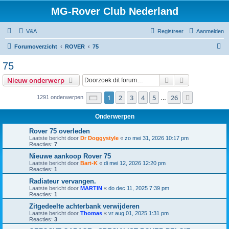
MG-Rover Club Nederland
V&A
Registreer
Aanmelden
Z
Forumoverzicht
ROVER
75
o
75
e
Zoek
Uitgebreid z
Nieuw onderwerp
k
Pagina
1
van
26
1
2
3
4
5
26
Volgende
1291 onderwerpen
…
Onderwerpen
Rover 75 overleden
Laatste bericht door
Dr Doggystyle
«
zo mei 31, 2026 10:17 pm
Reacties:
7
Nieuwe aankoop Rover 75
Laatste bericht door
Bart-K
«
di mei 12, 2026 12:20 pm
Reacties:
1
Radiateur vervangen.
Laatste bericht door
MARTIN
«
do dec 11, 2025 7:39 pm
Reacties:
1
Zitgedeelte achterbank verwijderen
Laatste bericht door
Thomas
«
vr aug 01, 2025 1:31 pm
Reacties:
3