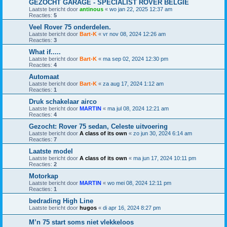
GEZOCHT GARAGE - SPECIALIST ROVER BELGIE
Laatste bericht door
antinous
«
wo jan 22, 2025 12:37 am
Reacties:
5
Veel Rover 75 onderdelen.
Laatste bericht door
Bart-K
«
vr nov 08, 2024 12:26 am
Reacties:
3
What if.....
Laatste bericht door
Bart-K
«
ma sep 02, 2024 12:30 pm
Reacties:
4
Automaat
Laatste bericht door
Bart-K
«
za aug 17, 2024 1:12 am
Reacties:
1
Druk schakelaar airco
Laatste bericht door
MARTIN
«
ma jul 08, 2024 12:21 am
Reacties:
4
Gezocht: Rover 75 sedan, Celeste uitvoering
Laatste bericht door
A class of its own
«
zo jun 30, 2024 6:14 am
Reacties:
7
Laatste model
Laatste bericht door
A class of its own
«
ma jun 17, 2024 10:11 pm
Reacties:
2
Motorkap
Laatste bericht door
MARTIN
«
wo mei 08, 2024 12:11 pm
Reacties:
1
bedrading High Line
Laatste bericht door
hugos
«
di apr 16, 2024 8:27 pm
M’n 75 start soms niet vlekkeloos