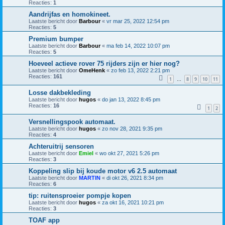
Reacties:
1
Aandrijfas en homokineet.
Laatste bericht door
Barbour
«
vr mar 25, 2022 12:54 pm
Reacties:
5
Premium bumper
Laatste bericht door
Barbour
«
ma feb 14, 2022 10:07 pm
Reacties:
5
Hoeveel actieve rover 75 rijders zijn er hier nog?
Laatste bericht door
OmeHenk
«
zo feb 13, 2022 2:21 pm
Reacties:
161
1
8
9
10
11
…
Losse dakbekleding
Laatste bericht door
hugos
«
do jan 13, 2022 8:45 pm
Reacties:
16
1
2
Versnellingspook automaat.
Laatste bericht door
hugos
«
zo nov 28, 2021 9:35 pm
Reacties:
4
Achteruitrij sensoren
Laatste bericht door
Emiel
«
wo okt 27, 2021 5:26 pm
Reacties:
3
Koppeling slip bij koude motor v6 2.5 automaat
Laatste bericht door
MARTIN
«
di okt 26, 2021 8:34 pm
Reacties:
6
tip: ruitensproeier pompje kopen
Laatste bericht door
hugos
«
za okt 16, 2021 10:21 pm
Reacties:
3
TOAF app