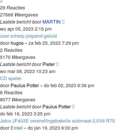
2
29
Reacties
27668
Weergaves
Laatste bericht
door
MARTIN
wo apr 05, 2023 2:15 pm
zeer scherp piepend geluid
door
hugos
»
za feb 25, 2023 7:29 pm
2
Reacties
5170
Weergaves
Laatste bericht
door
Pieter
wo mar 08, 2023 10:23 am
CD speler.
door
Paulus Potter
»
do feb 02, 2023 6:36 pm
8
Reacties
8077
Weergaves
Laatste bericht
door
Paulus Potter
do feb 16, 2023 3:25 pm
Jatco JF403E versnellingsbakolie automaat 2,5V6 R75
door
Emiel
»
do jan 19, 2023 6:00 pm