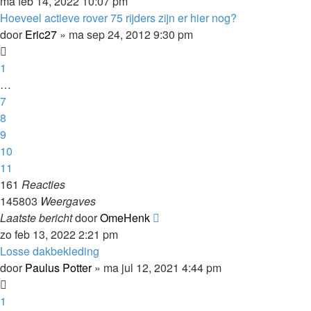
ma feb 14, 2022 10:07 pm
Hoeveel actieve rover 75 rijders zijn er hier nog?
door
Eric27
»
ma sep 24, 2012 9:30 pm
1
…
7
8
9
10
11
161
Reacties
145803
Weergaves
Laatste bericht
door
OmeHenk
zo feb 13, 2022 2:21 pm
Losse dakbekleding
door
Paulus Potter
»
ma jul 12, 2021 4:44 pm
1