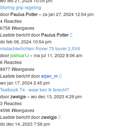
wo feb 21, 2024 10:05 pm
Storing grip regeling
door
Paulus Potter
»
za jan 27, 2024 12:54 pm
4
Reacties
6758
Weergaves
Laatste bericht
door
Paulus Potter
do feb 08, 2024 10:54 pm
mistachterlichten Rover 75 tourer 2,5V6
door
joshua1J
»
ma jul 11, 2022 8:06 am
6
Reacties
8977
Weergaves
Laatste bericht
door
arjan_m
wo jan 17, 2024 2:45 pm
Testbook T4 - waar kan ik terecht?
door
zwelgje
»
wo dec 13, 2023 4:29 pm
3
Reacties
4596
Weergaves
Laatste bericht
door
zwelgje
do dec 14, 2023 7:56 pm