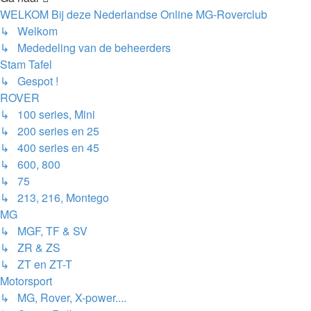
WELKOM Bij deze Nederlandse Online MG-Roverclub
↳ Welkom
↳ Mededeling van de beheerders
Stam Tafel
↳ Gespot !
ROVER
↳ 100 series, Mini
↳ 200 series en 25
↳ 400 series en 45
↳ 600, 800
↳ 75
↳ 213, 216, Montego
MG
↳ MGF, TF & SV
↳ ZR & ZS
↳ ZT en ZT-T
Motorsport
↳ MG, Rover, X-power....