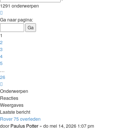
zoeken
1291 onderwerpen
Pagina
1
Ga naar pagina:
van
26
1
2
3
4
5
…
26
Volgende
Onderwerpen
Reacties
Weergaves
Laatste bericht
Rover 75 overleden
door
Paulus Potter
»
do mei 14, 2026 1:07 pm