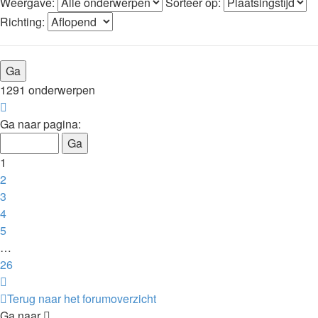
Weergave:
Sorteer op:
Richting:
1291 onderwerpen
Pagina
1
Ga naar pagina:
van
26
1
2
3
4
5
…
26
Volgende
Terug naar het forumoverzicht
Ga naar