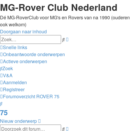
MG-Rover Club Nederland
Dé MG-RoverClub voor MG's en Rovers van na 1990 (ouderen
ook welkom)
Doorgaan naar inhoud
Uitgebreid
Zoek
zoeken
Snelle links
Onbeantwoorde onderwerpen
Actieve onderwerpen
Zoek
V&A
Aanmelden
Registreer
Forumoverzicht
ROVER
75
Zoek
75
Nieuw onderwerp
Uitgebreid
Zoek