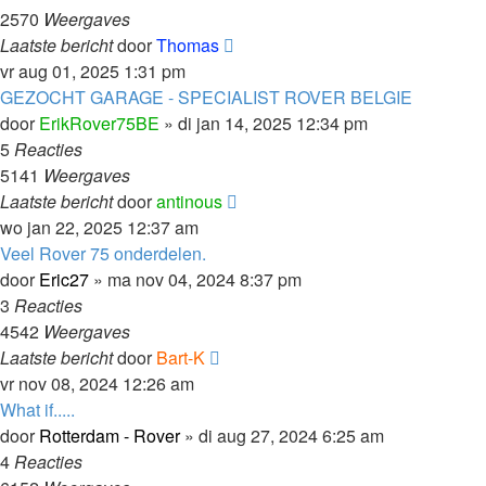
2570
Weergaves
Laatste bericht
door
Thomas
vr aug 01, 2025 1:31 pm
GEZOCHT GARAGE - SPECIALIST ROVER BELGIE
door
ErikRover75BE
»
di jan 14, 2025 12:34 pm
5
Reacties
5141
Weergaves
Laatste bericht
door
antinous
wo jan 22, 2025 12:37 am
Veel Rover 75 onderdelen.
door
Eric27
»
ma nov 04, 2024 8:37 pm
3
Reacties
4542
Weergaves
Laatste bericht
door
Bart-K
vr nov 08, 2024 12:26 am
What if.....
door
Rotterdam - Rover
»
di aug 27, 2024 6:25 am
4
Reacties