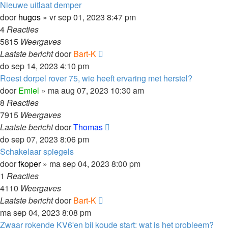
Nieuwe uitlaat demper
door
hugos
»
vr sep 01, 2023 8:47 pm
4
Reacties
5815
Weergaves
Laatste bericht
door
Bart-K
do sep 14, 2023 4:10 pm
Roest dorpel rover 75, wie heeft ervaring met herstel?
door
Emiel
»
ma aug 07, 2023 10:30 am
8
Reacties
7915
Weergaves
Laatste bericht
door
Thomas
do sep 07, 2023 8:06 pm
Schakelaar spiegels
door
fkoper
»
ma sep 04, 2023 8:00 pm
1
Reacties
4110
Weergaves
Laatste bericht
door
Bart-K
ma sep 04, 2023 8:08 pm
Zwaar rokende KV6'en bij koude start: wat is het probleem?