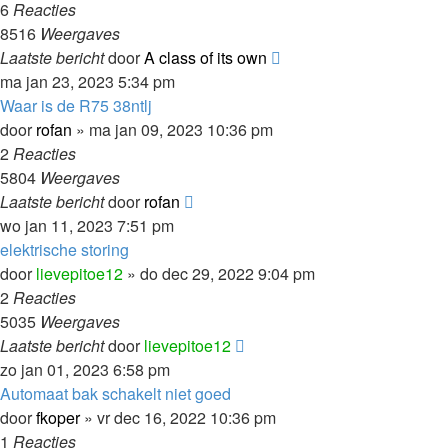
6
Reacties
8516
Weergaves
Laatste bericht
door
A class of its own
ma jan 23, 2023 5:34 pm
Waar is de R75 38ntlj
door
rofan
»
ma jan 09, 2023 10:36 pm
2
Reacties
5804
Weergaves
Laatste bericht
door
rofan
wo jan 11, 2023 7:51 pm
elektrische storing
door
lievepitoe12
»
do dec 29, 2022 9:04 pm
2
Reacties
5035
Weergaves
Laatste bericht
door
lievepitoe12
zo jan 01, 2023 6:58 pm
Automaat bak schakelt niet goed
door
fkoper
»
vr dec 16, 2022 10:36 pm
1
Reacties