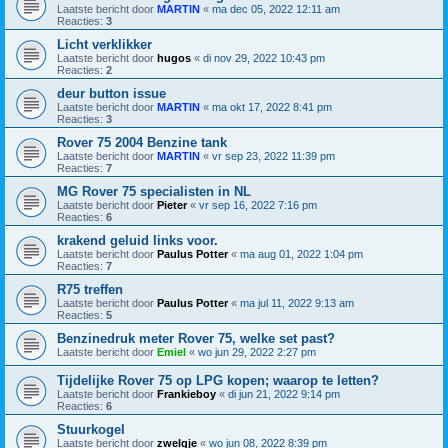
Laatste bericht door
MARTIN
«
ma dec 05, 2022 12:11 am
Reacties:
3
Licht verklikker
Laatste bericht door
hugos
«
di nov 29, 2022 10:43 pm
Reacties:
2
deur button issue
Laatste bericht door
MARTIN
«
ma okt 17, 2022 8:41 pm
Reacties:
3
Rover 75 2004 Benzine tank
Laatste bericht door
MARTIN
«
vr sep 23, 2022 11:39 pm
Reacties:
7
MG Rover 75 specialisten in NL
Laatste bericht door
Pieter
«
vr sep 16, 2022 7:16 pm
Reacties:
6
krakend geluid links voor.
Laatste bericht door
Paulus Potter
«
ma aug 01, 2022 1:04 pm
Reacties:
7
R75 treffen
Laatste bericht door
Paulus Potter
«
ma jul 11, 2022 9:13 am
Reacties:
5
Benzinedruk meter Rover 75, welke set past?
Laatste bericht door
Emiel
«
wo jun 29, 2022 2:27 pm
Tijdelijke Rover 75 op LPG kopen; waarop te letten?
Laatste bericht door
Frankieboy
«
di jun 21, 2022 9:14 pm
Reacties:
6
Stuurkogel
Laatste bericht door
zwelgje
«
wo jun 08, 2022 8:39 pm