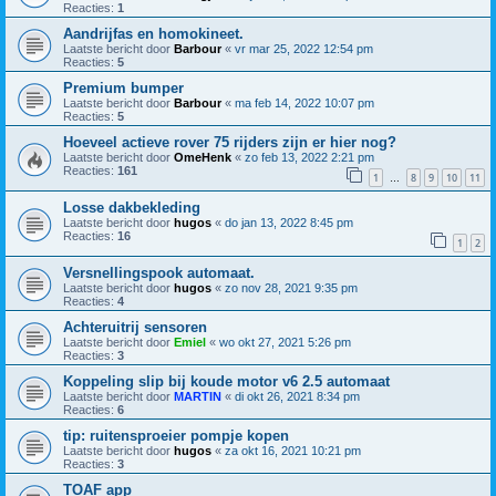
Reacties:
1
Aandrijfas en homokineet.
Laatste bericht door
Barbour
«
vr mar 25, 2022 12:54 pm
Reacties:
5
Premium bumper
Laatste bericht door
Barbour
«
ma feb 14, 2022 10:07 pm
Reacties:
5
Hoeveel actieve rover 75 rijders zijn er hier nog?
Laatste bericht door
OmeHenk
«
zo feb 13, 2022 2:21 pm
Reacties:
161
1
8
9
10
11
…
Losse dakbekleding
Laatste bericht door
hugos
«
do jan 13, 2022 8:45 pm
Reacties:
16
1
2
Versnellingspook automaat.
Laatste bericht door
hugos
«
zo nov 28, 2021 9:35 pm
Reacties:
4
Achteruitrij sensoren
Laatste bericht door
Emiel
«
wo okt 27, 2021 5:26 pm
Reacties:
3
Koppeling slip bij koude motor v6 2.5 automaat
Laatste bericht door
MARTIN
«
di okt 26, 2021 8:34 pm
Reacties:
6
tip: ruitensproeier pompje kopen
Laatste bericht door
hugos
«
za okt 16, 2021 10:21 pm
Reacties:
3
TOAF app