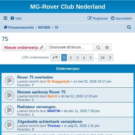
MG-Rover Club Nederland
V&A
Registreer
Aanmelden
Z
Forumoverzicht
ROVER
75
o
75
e
Zoek
Uitgebreid z
Nieuw onderwerp
k
Pagina
1
van
26
1
2
3
4
5
26
Volgende
1291 onderwerpen
…
Onderwerpen
Rover 75 overleden
Laatste bericht door
Dr Doggystyle
«
zo mei 31, 2026 10:17 pm
Reacties:
7
Nieuwe aankoop Rover 75
Laatste bericht door
Bart-K
«
di mei 12, 2026 12:20 pm
Reacties:
1
Radiateur vervangen.
Laatste bericht door
MARTIN
«
do dec 11, 2025 7:39 pm
Reacties:
1
Zitgedeelte achterbank verwijderen
Laatste bericht door
Thomas
«
vr aug 01, 2025 1:31 pm
Reacties:
3