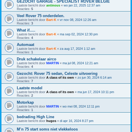
GEZOCHT GARAGE - SPECIALIST ROVER BELGIE
Laatste bericht door
antinous
«
wo jan 22, 2025 12:37 am
Reacties:
5
Veel Rover 75 onderdelen.
Laatste bericht door
Bart-K
«
vr nov 08, 2024 12:26 am
Reacties:
3
What if.....
Laatste bericht door
Bart-K
«
ma sep 02, 2024 12:30 pm
Reacties:
4
Automaat
Laatste bericht door
Bart-K
«
za aug 17, 2024 1:12 am
Reacties:
1
Druk schakelaar airco
Laatste bericht door
MARTIN
«
ma jul 08, 2024 12:21 am
Reacties:
4
Gezocht: Rover 75 sedan, Celeste uitvoering
Laatste bericht door
A class of its own
«
zo jun 30, 2024 6:14 am
Reacties:
7
Laatste model
Laatste bericht door
A class of its own
«
ma jun 17, 2024 10:11 pm
Reacties:
2
Motorkap
Laatste bericht door
MARTIN
«
wo mei 08, 2024 12:11 pm
Reacties:
1
bedrading High Line
Laatste bericht door
hugos
«
di apr 16, 2024 8:27 pm
M’n 75 start soms niet vlekkeloos