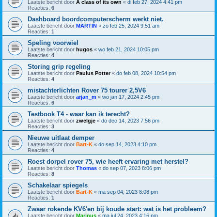
Laatste bericht door
A class of its own
«
di feb 27, 2024 4:41 pm
Reacties:
6
Dashboard boordcomputerscherm werkt niet.
Laatste bericht door
MARTIN
«
zo feb 25, 2024 9:51 am
Reacties:
1
Speling voorwiel
Laatste bericht door
hugos
«
wo feb 21, 2024 10:05 pm
Reacties:
4
Storing grip regeling
Laatste bericht door
Paulus Potter
«
do feb 08, 2024 10:54 pm
Reacties:
4
mistachterlichten Rover 75 tourer 2,5V6
Laatste bericht door
arjan_m
«
wo jan 17, 2024 2:45 pm
Reacties:
6
Testbook T4 - waar kan ik terecht?
Laatste bericht door
zwelgje
«
do dec 14, 2023 7:56 pm
Reacties:
3
Nieuwe uitlaat demper
Laatste bericht door
Bart-K
«
do sep 14, 2023 4:10 pm
Reacties:
4
Roest dorpel rover 75, wie heeft ervaring met herstel?
Laatste bericht door
Thomas
«
do sep 07, 2023 8:06 pm
Reacties:
8
Schakelaar spiegels
Laatste bericht door
Bart-K
«
ma sep 04, 2023 8:08 pm
Reacties:
1
Zwaar rokende KV6'en bij koude start: wat is het probleem?
Laatste bericht door
Marinus
«
ma jul 24, 2023 4:16 pm