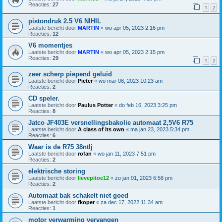
Reacties:
27
1
2
pistondruk 2.5 V6 NIHIL
Laatste bericht door
MARTIN
«
wo apr 05, 2023 2:16 pm
Reacties:
12
V6 momentjes
Laatste bericht door
MARTIN
«
wo apr 05, 2023 2:15 pm
Reacties:
29
1
2
zeer scherp piepend geluid
Laatste bericht door
Pieter
«
wo mar 08, 2023 10:23 am
Reacties:
2
CD speler.
Laatste bericht door
Paulus Potter
«
do feb 16, 2023 3:25 pm
Reacties:
8
Jatco JF403E versnellingsbakolie automaat 2,5V6 R75
Laatste bericht door
A class of its own
«
ma jan 23, 2023 5:34 pm
Reacties:
6
Waar is de R75 38ntlj
Laatste bericht door
rofan
«
wo jan 11, 2023 7:51 pm
Reacties:
2
elektrische storing
Laatste bericht door
lievepitoe12
«
zo jan 01, 2023 6:58 pm
Reacties:
2
Automaat bak schakelt niet goed
Laatste bericht door
fkoper
«
za dec 17, 2022 11:34 am
Reacties:
1
motor verwarming vervangen