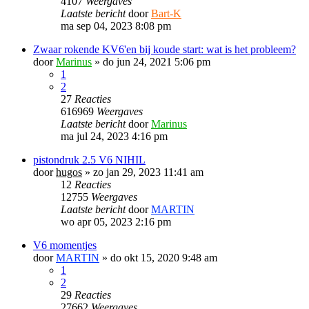
4107
Weergaves
Laatste bericht
door
Bart-K
ma sep 04, 2023 8:08 pm
Zwaar rokende KV6'en bij koude start: wat is het probleem?
door
Marinus
»
do jun 24, 2021 5:06 pm
1
2
27
Reacties
616969
Weergaves
Laatste bericht
door
Marinus
ma jul 24, 2023 4:16 pm
pistondruk 2.5 V6 NIHIL
door
hugos
»
zo jan 29, 2023 11:41 am
12
Reacties
12755
Weergaves
Laatste bericht
door
MARTIN
wo apr 05, 2023 2:16 pm
V6 momentjes
door
MARTIN
»
do okt 15, 2020 9:48 am
1
2
29
Reacties
27662
Weergaves