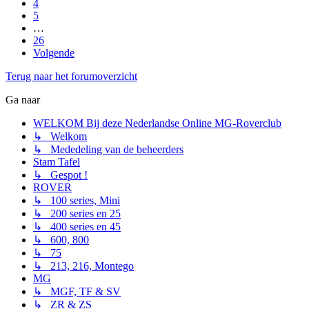
4
5
…
26
Volgende
Terug naar het forumoverzicht
Ga naar
WELKOM Bij deze Nederlandse Online MG-Roverclub
↳ Welkom
↳ Mededeling van de beheerders
Stam Tafel
↳ Gespot !
ROVER
↳ 100 series, Mini
↳ 200 series en 25
↳ 400 series en 45
↳ 600, 800
↳ 75
↳ 213, 216, Montego
MG
↳ MGF, TF & SV
↳ ZR & ZS