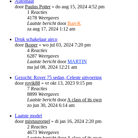
Automaat
door
Paulus Potter
»
do aug 15, 2024 4:52 pm
1
Reacties
4178
Weergaves
Laatste bericht
door
Bart-K
za aug 17, 2024 1:12 am
Druk schakelaar airco
door
fkoper
»
wo jul 03, 2024 7:20 pm
4
Reacties
6287
Weergaves
Laatste bericht
door
MARTIN
ma jul 08, 2024 12:21 am
Gezocht: Rover 75 sedan, Celeste uitvoering
door
rovik88
»
vr okt 13, 2023 9:15 pm
7
Reacties
8899
Weergaves
Laatste bericht
door
A class of its own
zo jun 30, 2024 6:14 am
Laatste model
door
mixtuurorgel
»
di jan 16, 2024 2:20 pm
2
Reacties
4673
Weergaves
Laatste bericht
door
A class of its own