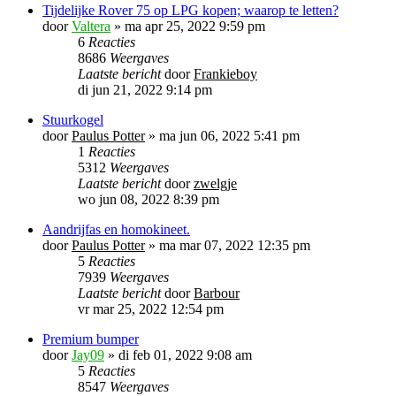
Tijdelijke Rover 75 op LPG kopen; waarop te letten?
door
Valtera
»
ma apr 25, 2022 9:59 pm
6
Reacties
8686
Weergaves
Laatste bericht
door
Frankieboy
di jun 21, 2022 9:14 pm
Stuurkogel
door
Paulus Potter
»
ma jun 06, 2022 5:41 pm
1
Reacties
5312
Weergaves
Laatste bericht
door
zwelgje
wo jun 08, 2022 8:39 pm
Aandrijfas en homokineet.
door
Paulus Potter
»
ma mar 07, 2022 12:35 pm
5
Reacties
7939
Weergaves
Laatste bericht
door
Barbour
vr mar 25, 2022 12:54 pm
Premium bumper
door
Jay09
»
di feb 01, 2022 9:08 am
5
Reacties
8547
Weergaves