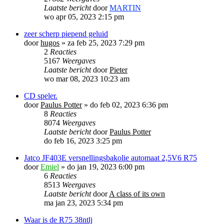
Laatste bericht
door
MARTIN
wo apr 05, 2023 2:15 pm
zeer scherp piepend geluid
door
hugos
»
za feb 25, 2023 7:29 pm
2
Reacties
5167
Weergaves
Laatste bericht
door
Pieter
wo mar 08, 2023 10:23 am
CD speler.
door
Paulus Potter
»
do feb 02, 2023 6:36 pm
8
Reacties
8074
Weergaves
Laatste bericht
door
Paulus Potter
do feb 16, 2023 3:25 pm
Jatco JF403E versnellingsbakolie automaat 2,5V6 R75
door
Emiel
»
do jan 19, 2023 6:00 pm
6
Reacties
8513
Weergaves
Laatste bericht
door
A class of its own
ma jan 23, 2023 5:34 pm
Waar is de R75 38ntlj