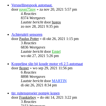
Versnellingspook automaat.
door
rover75roy
»
za nov 20, 2021 5:57 pm
4
Reacties
8374
Weergaves
Laatste bericht
door
hugos
zo nov 28, 2021 9:35 pm
Achteruitrij sensoren
door
Paulus Potter
»
di okt 26, 2021 1:15 pm
3
Reacties
6836
Weergaves
Laatste bericht
door
Emiel
wo okt 27, 2021 5:26 pm
Koppeling slip bij koude motor v6 2.5 automaat
door
fkoper
»
wo sep 29, 2021 11:56 pm
6
Reacties
8898
Weergaves
Laatste bericht
door
MARTIN
di okt 26, 2021 8:34 pm
tip: ruitensproeier pompje kopen
door
Frankieboy
»
do okt 14, 2021 3:22 pm
3
Reacties
7153
Weergaves