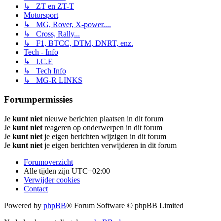
↳ ZT en ZT-T
Motorsport
↳ MG, Rover, X-power....
↳ Cross, Rally...
↳ F1, BTCC, DTM, DNRT, enz.
Tech - Info
↳ I.C.E
↳ Tech Info
↳ MG-R LINKS
Forumpermissies
Je
kunt niet
nieuwe berichten plaatsen in dit forum
Je
kunt niet
reageren op onderwerpen in dit forum
Je
kunt niet
je eigen berichten wijzigen in dit forum
Je
kunt niet
je eigen berichten verwijderen in dit forum
Forumoverzicht
Alle tijden zijn
UTC+02:00
Verwijder cookies
Contact
Powered by
phpBB
® Forum Software © phpBB Limited