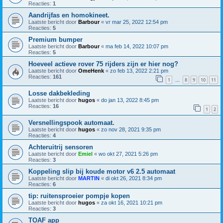
Reacties:
1
Aandrijfas en homokineet.
Laatste bericht door
Barbour
«
vr mar 25, 2022 12:54 pm
Reacties:
5
Premium bumper
Laatste bericht door
Barbour
«
ma feb 14, 2022 10:07 pm
Reacties:
5
Hoeveel actieve rover 75 rijders zijn er hier nog?
Laatste bericht door
OmeHenk
«
zo feb 13, 2022 2:21 pm
Reacties:
161
1
8
9
10
11
…
Losse dakbekleding
Laatste bericht door
hugos
«
do jan 13, 2022 8:45 pm
Reacties:
16
1
2
Versnellingspook automaat.
Laatste bericht door
hugos
«
zo nov 28, 2021 9:35 pm
Reacties:
4
Achteruitrij sensoren
Laatste bericht door
Emiel
«
wo okt 27, 2021 5:26 pm
Reacties:
3
Koppeling slip bij koude motor v6 2.5 automaat
Laatste bericht door
MARTIN
«
di okt 26, 2021 8:34 pm
Reacties:
6
tip: ruitensproeier pompje kopen
Laatste bericht door
hugos
«
za okt 16, 2021 10:21 pm
Reacties:
3
TOAF app