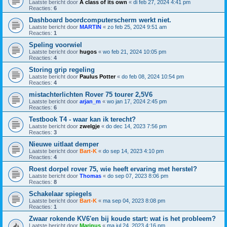
Laatste bericht door
A class of its own
«
di feb 27, 2024 4:41 pm
Reacties:
6
Dashboard boordcomputerscherm werkt niet.
Laatste bericht door
MARTIN
«
zo feb 25, 2024 9:51 am
Reacties:
1
Speling voorwiel
Laatste bericht door
hugos
«
wo feb 21, 2024 10:05 pm
Reacties:
4
Storing grip regeling
Laatste bericht door
Paulus Potter
«
do feb 08, 2024 10:54 pm
Reacties:
4
mistachterlichten Rover 75 tourer 2,5V6
Laatste bericht door
arjan_m
«
wo jan 17, 2024 2:45 pm
Reacties:
6
Testbook T4 - waar kan ik terecht?
Laatste bericht door
zwelgje
«
do dec 14, 2023 7:56 pm
Reacties:
3
Nieuwe uitlaat demper
Laatste bericht door
Bart-K
«
do sep 14, 2023 4:10 pm
Reacties:
4
Roest dorpel rover 75, wie heeft ervaring met herstel?
Laatste bericht door
Thomas
«
do sep 07, 2023 8:06 pm
Reacties:
8
Schakelaar spiegels
Laatste bericht door
Bart-K
«
ma sep 04, 2023 8:08 pm
Reacties:
1
Zwaar rokende KV6'en bij koude start: wat is het probleem?
Laatste bericht door
Marinus
«
ma jul 24, 2023 4:16 pm