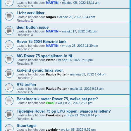
Laatste bericht door
MARTIN
«
ma dec 05, 2022 12:11 am
Reacties:
3
Licht verklikker
Laatste bericht door
hugos
«
di nov 29, 2022 10:43 pm
Reacties:
2
deur button issue
Laatste bericht door
MARTIN
«
ma okt 17, 2022 8:41 pm
Reacties:
3
Rover 75 2004 Benzine tank
Laatste bericht door
MARTIN
«
vr sep 23, 2022 11:39 pm
Reacties:
7
MG Rover 75 specialisten in NL
Laatste bericht door
Pieter
«
vr sep 16, 2022 7:16 pm
Reacties:
6
krakend geluid links voor.
Laatste bericht door
Paulus Potter
«
ma aug 01, 2022 1:04 pm
Reacties:
7
R75 treffen
Laatste bericht door
Paulus Potter
«
ma jul 11, 2022 9:13 am
Reacties:
5
Benzinedruk meter Rover 75, welke set past?
Laatste bericht door
Emiel
«
wo jun 29, 2022 2:27 pm
Tijdelijke Rover 75 op LPG kopen; waarop te letten?
Laatste bericht door
Frankieboy
«
di jun 21, 2022 9:14 pm
Reacties:
6
Stuurkogel
Laatste bericht door
zwelgje
«
wo jun 08, 2022 8:39 pm