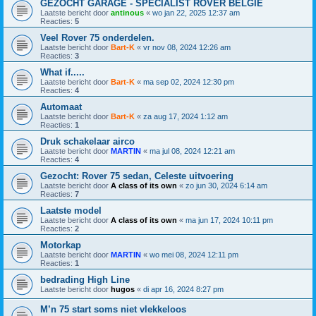
GEZOCHT GARAGE - SPECIALIST ROVER BELGIE
Laatste bericht door
antinous
«
wo jan 22, 2025 12:37 am
Reacties:
5
Veel Rover 75 onderdelen.
Laatste bericht door
Bart-K
«
vr nov 08, 2024 12:26 am
Reacties:
3
What if.....
Laatste bericht door
Bart-K
«
ma sep 02, 2024 12:30 pm
Reacties:
4
Automaat
Laatste bericht door
Bart-K
«
za aug 17, 2024 1:12 am
Reacties:
1
Druk schakelaar airco
Laatste bericht door
MARTIN
«
ma jul 08, 2024 12:21 am
Reacties:
4
Gezocht: Rover 75 sedan, Celeste uitvoering
Laatste bericht door
A class of its own
«
zo jun 30, 2024 6:14 am
Reacties:
7
Laatste model
Laatste bericht door
A class of its own
«
ma jun 17, 2024 10:11 pm
Reacties:
2
Motorkap
Laatste bericht door
MARTIN
«
wo mei 08, 2024 12:11 pm
Reacties:
1
bedrading High Line
Laatste bericht door
hugos
«
di apr 16, 2024 8:27 pm
M’n 75 start soms niet vlekkeloos