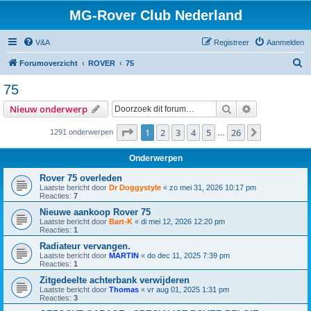
MG-Rover Club Nederland
V&A
Registreer
Aanmelden
Z
Forumoverzicht
ROVER
75
o
75
e
Zoek
Uitgebreid z
Nieuw onderwerp
k
Pagina
1
van
26
1
2
3
4
5
26
Volgende
1291 onderwerpen
…
Onderwerpen
Rover 75 overleden
Laatste bericht door
Dr Doggystyle
«
zo mei 31, 2026 10:17 pm
Reacties:
7
Nieuwe aankoop Rover 75
Laatste bericht door
Bart-K
«
di mei 12, 2026 12:20 pm
Reacties:
1
Radiateur vervangen.
Laatste bericht door
MARTIN
«
do dec 11, 2025 7:39 pm
Reacties:
1
Zitgedeelte achterbank verwijderen
Laatste bericht door
Thomas
«
vr aug 01, 2025 1:31 pm
Reacties:
3