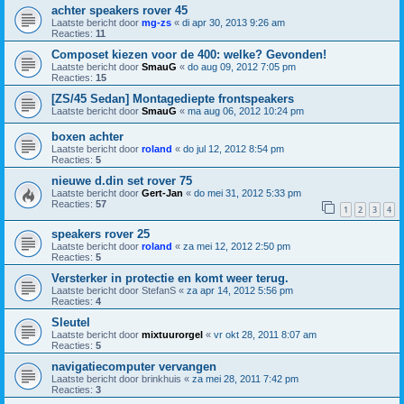
achter speakers rover 45
Laatste bericht door
mg-zs
«
di apr 30, 2013 9:26 am
Reacties:
11
Composet kiezen voor de 400: welke? Gevonden!
Laatste bericht door
SmauG
«
do aug 09, 2012 7:05 pm
Reacties:
15
[ZS/45 Sedan] Montagediepte frontspeakers
Laatste bericht door
SmauG
«
ma aug 06, 2012 10:24 pm
boxen achter
Laatste bericht door
roland
«
do jul 12, 2012 8:54 pm
Reacties:
5
nieuwe d.din set rover 75
Laatste bericht door
Gert-Jan
«
do mei 31, 2012 5:33 pm
Reacties:
57
1
2
3
4
speakers rover 25
Laatste bericht door
roland
«
za mei 12, 2012 2:50 pm
Reacties:
5
Versterker in protectie en komt weer terug.
Laatste bericht door
StefanS
«
za apr 14, 2012 5:56 pm
Reacties:
4
Sleutel
Laatste bericht door
mixtuurorgel
«
vr okt 28, 2011 8:07 am
Reacties:
5
navigatiecomputer vervangen
Laatste bericht door
brinkhuis
«
za mei 28, 2011 7:42 pm
Reacties:
3