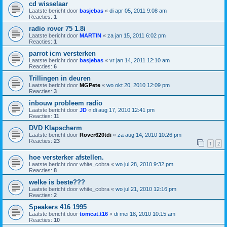
cd wisselaar
Laatste bericht door
basjebas
«
di apr 05, 2011 9:08 am
Reacties:
1
radio rover 75 1.8i
Laatste bericht door
MARTIN
«
za jan 15, 2011 6:02 pm
Reacties:
1
parrot icm versterken
Laatste bericht door
basjebas
«
vr jan 14, 2011 12:10 am
Reacties:
6
Trillingen in deuren
Laatste bericht door
MGPete
«
wo okt 20, 2010 12:09 pm
Reacties:
3
inbouw probleem radio
Laatste bericht door
JD
«
di aug 17, 2010 12:41 pm
Reacties:
11
DVD Klapscherm
Laatste bericht door
Rover620tdi
«
za aug 14, 2010 10:26 pm
Reacties:
23
1
2
hoe versterker afstellen.
Laatste bericht door
white_cobra
«
wo jul 28, 2010 9:32 pm
Reacties:
8
welke is beste???
Laatste bericht door
white_cobra
«
wo jul 21, 2010 12:16 pm
Reacties:
2
Speakers 416 1995
Laatste bericht door
tomcat.t16
«
di mei 18, 2010 10:15 am
Reacties:
10