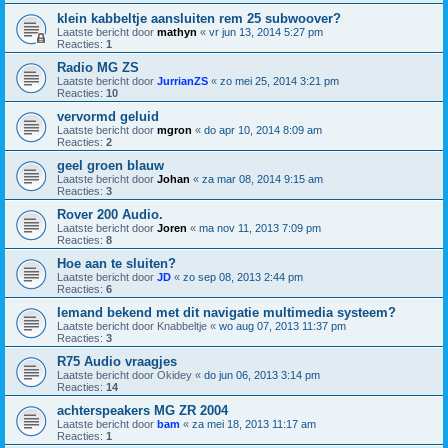
klein kabbeltje aansluiten rem 25 subwoover?
Laatste bericht door
mathyn
«
vr jun 13, 2014 5:27 pm
Reacties:
1
Radio MG ZS
Laatste bericht door
JurrianZS
«
zo mei 25, 2014 3:21 pm
Reacties:
10
vervormd geluid
Laatste bericht door
mgron
«
do apr 10, 2014 8:09 am
Reacties:
2
geel groen blauw
Laatste bericht door
Johan
«
za mar 08, 2014 9:15 am
Reacties:
3
Rover 200 Audio.
Laatste bericht door
Joren
«
ma nov 11, 2013 7:09 pm
Reacties:
8
Hoe aan te sluiten?
Laatste bericht door
JD
«
zo sep 08, 2013 2:44 pm
Reacties:
6
Iemand bekend met dit navigatie multimedia systeem?
Laatste bericht door
Knabbeltje
«
wo aug 07, 2013 11:37 pm
Reacties:
3
R75 Audio vraagjes
Laatste bericht door
Okidey
«
do jun 06, 2013 3:14 pm
Reacties:
14
achterspeakers MG ZR 2004
Laatste bericht door
bam
«
za mei 18, 2013 11:17 am
Reacties:
1