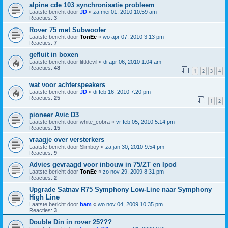
alpine cde 103 synchronisatie probleem
Laatste bericht door
JD
«
za mei 01, 2010 10:59 am
Reacties:
3
Rover 75 met Subwoofer
Laatste bericht door
TonEe
«
wo apr 07, 2010 3:13 pm
Reacties:
7
gefluit in boxen
Laatste bericht door
littldevil
«
di apr 06, 2010 1:04 am
Reacties:
48
1
2
3
4
wat voor achterspeakers
Laatste bericht door
JD
«
di feb 16, 2010 7:20 pm
Reacties:
25
1
2
pioneer Avic D3
Laatste bericht door
white_cobra
«
vr feb 05, 2010 5:14 pm
Reacties:
15
vraagje over versterkers
Laatste bericht door
Slimboy
«
za jan 30, 2010 9:54 pm
Reacties:
9
Advies gevraagd voor inbouw in 75/ZT en Ipod
Laatste bericht door
TonEe
«
zo nov 29, 2009 8:31 pm
Reacties:
2
Upgrade Satnav R75 Symphony Low-Line naar Symphony
High Line
Laatste bericht door
bam
«
wo nov 04, 2009 10:35 pm
Reacties:
3
Double Din in rover 25???