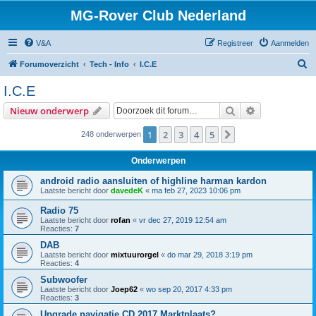
MG-Rover Club Nederland
V&A
Registreer
Aanmelden
Z
Forumoverzicht
Tech - Info
I.C.E
o
I.C.E
e
Zoek
Uitgebreid z
Nieuw onderwerp
k
1
2
3
4
5
Volgende
248 onderwerpen
Onderwerpen
android radio aansluiten of highline harman kardon
Laatste bericht door
davedeK
«
ma feb 27, 2023 10:06 pm
Radio 75
Laatste bericht door
rofan
«
vr dec 27, 2019 12:54 am
Reacties:
7
DAB
Laatste bericht door
mixtuurorgel
«
do mar 29, 2018 3:19 pm
Reacties:
4
Subwoofer
Laatste bericht door
Joep62
«
wo sep 20, 2017 4:33 pm
Reacties:
3
Upgrade navigatie CD 2017 Marktplaats?