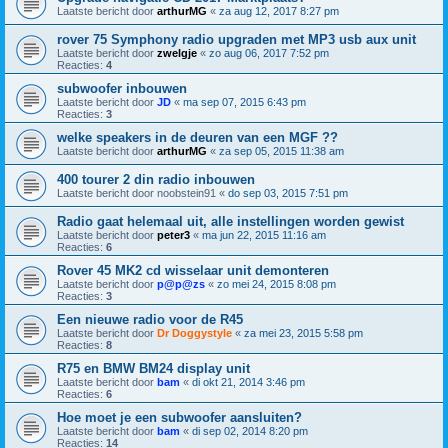
Laatste bericht door
arthurMG
«
za aug 12, 2017 8:27 pm
rover 75 Symphony radio upgraden met MP3 usb aux unit
Laatste bericht door
zwelgje
«
zo aug 06, 2017 7:52 pm
Reacties:
4
subwoofer inbouwen
Laatste bericht door
JD
«
ma sep 07, 2015 6:43 pm
Reacties:
3
welke speakers in de deuren van een MGF ??
Laatste bericht door
arthurMG
«
za sep 05, 2015 11:38 am
400 tourer 2 din radio inbouwen
Laatste bericht door
noobstein91
«
do sep 03, 2015 7:51 pm
Radio gaat helemaal uit, alle instellingen worden gewist
Laatste bericht door
peter3
«
ma jun 22, 2015 11:16 am
Reacties:
6
Rover 45 MK2 cd wisselaar unit demonteren
Laatste bericht door
p@p@zs
«
zo mei 24, 2015 8:08 pm
Reacties:
3
Een nieuwe radio voor de R45
Laatste bericht door
Dr Doggystyle
«
za mei 23, 2015 5:58 pm
Reacties:
8
R75 en BMW BM24 display unit
Laatste bericht door
bam
«
di okt 21, 2014 3:46 pm
Reacties:
6
Hoe moet je een subwoofer aansluiten?
Laatste bericht door
bam
«
di sep 02, 2014 8:20 pm
Reacties:
14