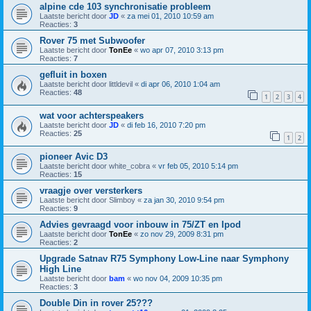
alpine cde 103 synchronisatie probleem
Laatste bericht door
JD
«
za mei 01, 2010 10:59 am
Reacties:
3
Rover 75 met Subwoofer
Laatste bericht door
TonEe
«
wo apr 07, 2010 3:13 pm
Reacties:
7
gefluit in boxen
Laatste bericht door
littldevil
«
di apr 06, 2010 1:04 am
Reacties:
48
1
2
3
4
wat voor achterspeakers
Laatste bericht door
JD
«
di feb 16, 2010 7:20 pm
Reacties:
25
1
2
pioneer Avic D3
Laatste bericht door
white_cobra
«
vr feb 05, 2010 5:14 pm
Reacties:
15
vraagje over versterkers
Laatste bericht door
Slimboy
«
za jan 30, 2010 9:54 pm
Reacties:
9
Advies gevraagd voor inbouw in 75/ZT en Ipod
Laatste bericht door
TonEe
«
zo nov 29, 2009 8:31 pm
Reacties:
2
Upgrade Satnav R75 Symphony Low-Line naar Symphony
High Line
Laatste bericht door
bam
«
wo nov 04, 2009 10:35 pm
Reacties:
3
Double Din in rover 25???