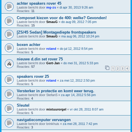
achter speakers rover 45
Laatste bericht door
mg-zs
«
di apr 30, 2013 9:26 am
Reacties:
11
Composet kiezen voor de 400: welke? Gevonden!
Laatste bericht door
SmauG
«
do aug 09, 2012 7:05 pm
Reacties:
15
[ZS/45 Sedan] Montagediepte frontspeakers
Laatste bericht door
SmauG
«
ma aug 06, 2012 10:24 pm
boxen achter
Laatste bericht door
roland
«
do jul 12, 2012 8:54 pm
Reacties:
5
nieuwe d.din set rover 75
Laatste bericht door
Gert-Jan
«
do mei 31, 2012 5:33 pm
Reacties:
57
1
2
3
4
speakers rover 25
Laatste bericht door
roland
«
za mei 12, 2012 2:50 pm
Reacties:
5
Versterker in protectie en komt weer terug.
Laatste bericht door
StefanS
«
za apr 14, 2012 5:56 pm
Reacties:
4
Sleutel
Laatste bericht door
mixtuurorgel
«
vr okt 28, 2011 8:07 am
Reacties:
5
navigatiecomputer vervangen
Laatste bericht door
brinkhuis
«
za mei 28, 2011 7:42 pm
Reacties:
3