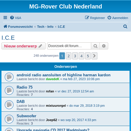
MG-Rover Club Nederland
V&A
Registreer
Aanmelden
Z
Forumoverzicht
Tech - Info
I.C.E
o
I.C.E
e
Zoek
Uitgebreid z
Nieuw onderwerp
k
1
2
3
4
5
Volgende
248 onderwerpen
Onderwerpen
android radio aansluiten of highline harman kardon
Laatste bericht door
davedeK
«
ma feb 27, 2023 10:06 pm
Radio 75
Laatste bericht door
rofan
«
vr dec 27, 2019 12:54 am
Reacties:
7
DAB
Laatste bericht door
mixtuurorgel
«
do mar 29, 2018 3:19 pm
Reacties:
4
Subwoofer
Laatste bericht door
Joep62
«
wo sep 20, 2017 4:33 pm
Reacties:
3
Upgrade navigatie CD 2017 Marktplaats?