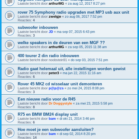
Laatste bericht door
arthurMG
«
za aug 12, 2017 8:27 pm
rover 75 Symphony radio upgraden met MP3 usb aux unit
Laatste bericht door
zwelgje
«
zo aug 06, 2017 7:52 pm
Reacties:
4
subwoofer inbouwen
Laatste bericht door
JD
«
ma sep 07, 2015 6:43 pm
Reacties:
3
welke speakers in de deuren van een MGF ??
Laatste bericht door
arthurMG
«
za sep 05, 2015 11:38 am
400 tourer 2 din radio inbouwen
Laatste bericht door
noobstein91
«
do sep 03, 2015 7:51 pm
Radio gaat helemaal uit, alle instellingen worden gewist
Laatste bericht door
peter3
«
ma jun 22, 2015 11:16 am
Reacties:
6
Rover 45 MK2 cd wisselaar unit demonteren
Laatste bericht door
p@p@zs
«
zo mei 24, 2015 8:08 pm
Reacties:
3
Een nieuwe radio voor de R45
Laatste bericht door
Dr Doggystyle
«
za mei 23, 2015 5:58 pm
Reacties:
8
R75 en BMW BM24 display unit
Laatste bericht door
bam
«
di okt 21, 2014 3:46 pm
Reacties:
6
Hoe moet je een subwoofer aansluiten?
Laatste bericht door
bam
«
di sep 02, 2014 8:20 pm
Reacties:
14