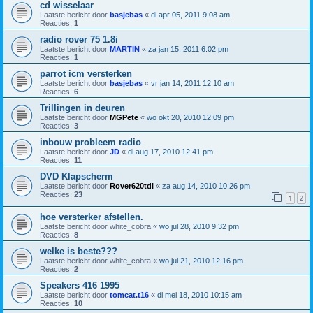
cd wisselaar
Laatste bericht door
basjebas
«
di apr 05, 2011 9:08 am
Reacties:
1
radio rover 75 1.8i
Laatste bericht door
MARTIN
«
za jan 15, 2011 6:02 pm
Reacties:
1
parrot icm versterken
Laatste bericht door
basjebas
«
vr jan 14, 2011 12:10 am
Reacties:
6
Trillingen in deuren
Laatste bericht door
MGPete
«
wo okt 20, 2010 12:09 pm
Reacties:
3
inbouw probleem radio
Laatste bericht door
JD
«
di aug 17, 2010 12:41 pm
Reacties:
11
DVD Klapscherm
Laatste bericht door
Rover620tdi
«
za aug 14, 2010 10:26 pm
Reacties:
23
1
2
hoe versterker afstellen.
Laatste bericht door
white_cobra
«
wo jul 28, 2010 9:32 pm
Reacties:
8
welke is beste???
Laatste bericht door
white_cobra
«
wo jul 21, 2010 12:16 pm
Reacties:
2
Speakers 416 1995
Laatste bericht door
tomcat.t16
«
di mei 18, 2010 10:15 am
Reacties:
10