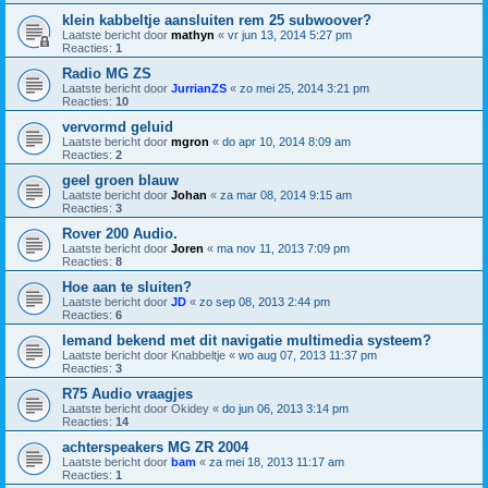
klein kabbeltje aansluiten rem 25 subwoover?
Laatste bericht door
mathyn
«
vr jun 13, 2014 5:27 pm
Reacties:
1
Radio MG ZS
Laatste bericht door
JurrianZS
«
zo mei 25, 2014 3:21 pm
Reacties:
10
vervormd geluid
Laatste bericht door
mgron
«
do apr 10, 2014 8:09 am
Reacties:
2
geel groen blauw
Laatste bericht door
Johan
«
za mar 08, 2014 9:15 am
Reacties:
3
Rover 200 Audio.
Laatste bericht door
Joren
«
ma nov 11, 2013 7:09 pm
Reacties:
8
Hoe aan te sluiten?
Laatste bericht door
JD
«
zo sep 08, 2013 2:44 pm
Reacties:
6
Iemand bekend met dit navigatie multimedia systeem?
Laatste bericht door
Knabbeltje
«
wo aug 07, 2013 11:37 pm
Reacties:
3
R75 Audio vraagjes
Laatste bericht door
Okidey
«
do jun 06, 2013 3:14 pm
Reacties:
14
achterspeakers MG ZR 2004
Laatste bericht door
bam
«
za mei 18, 2013 11:17 am
Reacties:
1