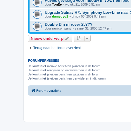
Advies gevraagd voor inbouw in 75/ZT en Ipod
door
TonEe
»
wo okt 21, 2009 8:51 am
Upgrade Satnav R75 Symphony Low-Line naar
door
damydyo1
»
di nov 03, 2009 9:49 pm
Double Din in rover 25???
door
ramlcompany
»
za mei 31, 2008 12:47 pm
Nieuw onderwerp
Terug naar het forumoverzicht
FORUMPERMISSIES
Je
kunt niet
nieuwe berichten plaatsen in dit forum
Je
kunt niet
reageren op onderwerpen in dit forum
Je
kunt niet
je eigen berichten wijzigen in dit forum
Je
kunt niet
je eigen berichten verwijderen in dit forum
Forumoverzicht