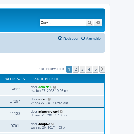
Zoek
Uitgebreid zoeken
Registreer
Aanmelden
1
2
3
4
5
Volgende
248 onderwerpen
WEERGAVES
LAATSTE BERICHT
door
davedeK
14822
ma feb 27, 2023 10:06 pm
door
rofan
17297
vr dec 27, 2019 12:54 am
door
mixtuurorgel
11133
do mar 29, 2018 3:19 pm
door
Joep62
9701
wo sep 20, 2017 4:33 pm