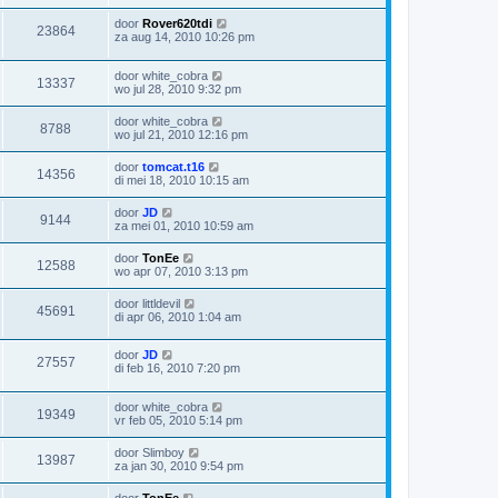
door
Rover620tdi
23864
za aug 14, 2010 10:26 pm
door
white_cobra
13337
wo jul 28, 2010 9:32 pm
door
white_cobra
8788
wo jul 21, 2010 12:16 pm
door
tomcat.t16
14356
di mei 18, 2010 10:15 am
door
JD
9144
za mei 01, 2010 10:59 am
door
TonEe
12588
wo apr 07, 2010 3:13 pm
door
littldevil
45691
di apr 06, 2010 1:04 am
door
JD
27557
di feb 16, 2010 7:20 pm
door
white_cobra
19349
vr feb 05, 2010 5:14 pm
door
Slimboy
13987
za jan 30, 2010 9:54 pm