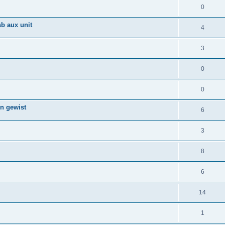
0
b aux unit
4
3
0
0
en gewist
6
3
8
6
14
1