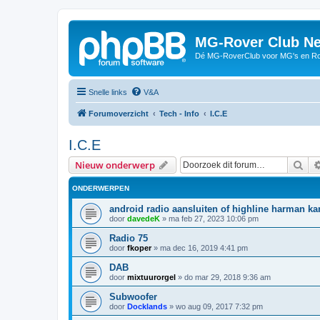
MG-Rover Club Ne
Dé MG-RoverClub voor MG's en Ro
Snelle links
V&A
Forumoverzicht
Tech - Info
I.C.E
I.C.E
Zoe
Nieuw onderwerp
ONDERWERPEN
android radio aansluiten of highline harman k
door
davedeK
»
ma feb 27, 2023 10:06 pm
Radio 75
door
fkoper
»
ma dec 16, 2019 4:41 pm
DAB
door
mixtuurorgel
»
do mar 29, 2018 9:36 am
Subwoofer
door
Docklands
»
wo aug 09, 2017 7:32 pm