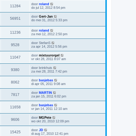
door
roland
11284
do jul 12, 2012 8:54 pm
door
Gert-Jan
56951
do mei 31, 2012 5:33 pm
door
roland
11236
za mei 12, 2012 2:50 pm
door
StefanS
9528
za apr 14, 2012 5:56 pm
door
mixtuurorgel
11047
vr okt 28, 2011 8:07 am
door
brinkhuis
9380
za mei 28, 2011 7:42 pm
door
basjebas
8062
di apr 05, 2011 9:08 am
door
MARTIN
7817
za jan 15, 2011 6:02 pm
door
basjebas
11658
vr jan 14, 2011 12:10 am
door
MGPete
9606
wo okt 20, 2010 12:09 pm
door
JD
15425
di aug 17, 2010 12:41 pm