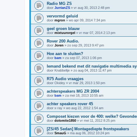
Radio MG ZS
door
JurrianZS
»
vr aug 30, 2013 2:48 pm
vervormd geluid
door
mgron
»
wo apr 09, 2014 7:34 pm
geel groen blauw
door
mixtuurorgel
»
vr mar 07, 2014 2:13 pm
Rover 200 Audio.
door
Joren
»
zo sep 29, 2013 9:47 pm
Hoe aan te sluiten?
door
bam
»
za sep 07, 2013 1:06 pm
Iemand bekend met dit navigatie multimedia s
door
Knabbeltje
»
zo aug 04, 2013 11:47 pm
R75 Audio vraagjes
door
Okidey
»
vr mar 29, 2013 1:50 pm
achterspeakers MG ZR 2004
door
bam
»
za mei 18, 2013 10:55 am
achter speakers rover 45
door
x-ray
»
wo aug 22, 2012 1:54 am
Composet kiezen voor de 400: welke? Gevonde
door
dolomite1850
»
vr mei 11, 2012 8:25 pm
[ZS/45 Sedan] Montagediepte frontspeakers
door
SmauG
»
ma aug 06, 2012 10:24 pm