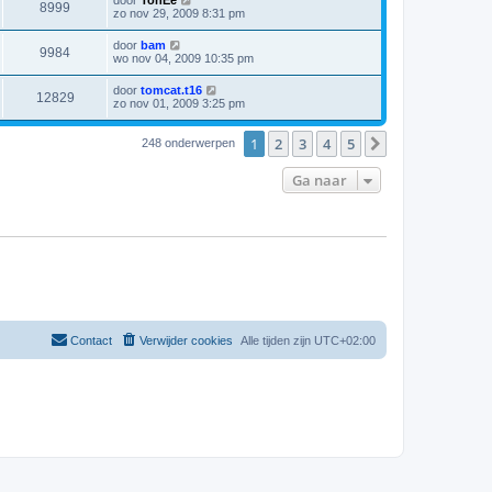
door
TonEe
8999
zo nov 29, 2009 8:31 pm
door
bam
9984
wo nov 04, 2009 10:35 pm
door
tomcat.t16
12829
zo nov 01, 2009 3:25 pm
1
2
3
4
5
Volgende
248 onderwerpen
Ga naar
Contact
Verwijder cookies
Alle tijden zijn
UTC+02:00