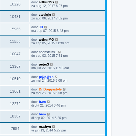
door
arthurMG
10220
za aug 12, 2017 8:27 pm
door
zwelgje
10431
zo aug 06, 2017 7:52 pm
door
JD
15966
ma sep 07, 2015 6:43 pm
door
arthurMG
11556
za sep 05, 2015 11:38 am
door
noobstein91
10047
do sep 03, 2015 7:51 pm
door
peter3
13367
ma jun 22, 2015 11:16 am
door
p@p@zs
10510
zo mei 24, 2015 8:08 pm
door
Dr Doggystyle
13661
za mei 23, 2015 5:58 pm
door
bam
12272
di okt 21, 2014 3:46 pm
door
bam
18387
di sep 02, 2014 8:20 pm
door
mathyn
7954
vr jun 13, 2014 5:27 pm