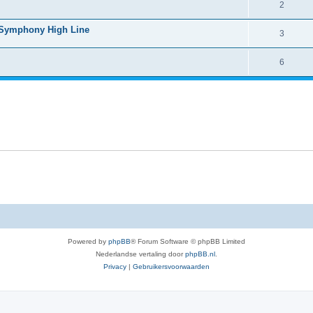
2
 Symphony High Line
3
6
Powered by
phpBB
® Forum Software © phpBB Limited
Nederlandse vertaling door
phpBB.nl
.
Privacy
|
Gebruikersvoorwaarden