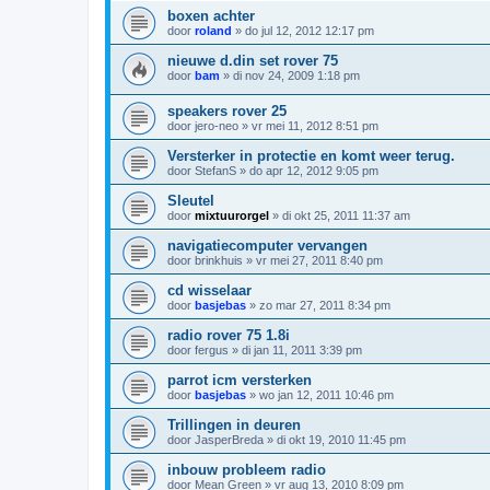
boxen achter
door
roland
»
do jul 12, 2012 12:17 pm
nieuwe d.din set rover 75
door
bam
»
di nov 24, 2009 1:18 pm
speakers rover 25
door
jero-neo
»
vr mei 11, 2012 8:51 pm
Versterker in protectie en komt weer terug.
door
StefanS
»
do apr 12, 2012 9:05 pm
Sleutel
door
mixtuurorgel
»
di okt 25, 2011 11:37 am
navigatiecomputer vervangen
door
brinkhuis
»
vr mei 27, 2011 8:40 pm
cd wisselaar
door
basjebas
»
zo mar 27, 2011 8:34 pm
radio rover 75 1.8i
door
fergus
»
di jan 11, 2011 3:39 pm
parrot icm versterken
door
basjebas
»
wo jan 12, 2011 10:46 pm
Trillingen in deuren
door
JasperBreda
»
di okt 19, 2010 11:45 pm
inbouw probleem radio
door
Mean Green
»
vr aug 13, 2010 8:09 pm