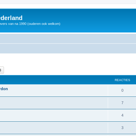
derland
vers van na 1990 (ouderen ook welkom)
k
Uitgebreid zoeken
REACTIES
ardon
0
7
4
3