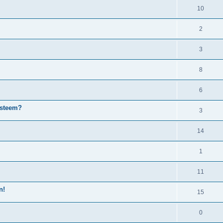
10
2
3
8
6
ysteem?
3
14
1
11
n!
15
0