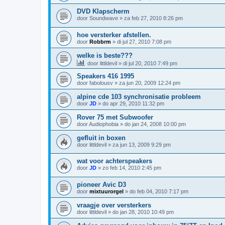
DVD Klapscherm
door
Soundwave
»
za feb 27, 2010 8:26 pm
hoe versterker afstellen.
door
Robbrm
»
di jul 27, 2010 7:08 pm
welke is beste???
door
littldevil
»
di jul 20, 2010 7:49 pm
Speakers 416 1995
door
fabolousv
»
za jun 20, 2009 12:24 pm
alpine cde 103 synchronisatie probleem
door
JD
»
do apr 29, 2010 11:32 pm
Rover 75 met Subwoofer
door
Audiophobia
»
do jan 24, 2008 10:00 pm
gefluit in boxen
door
littldevil
»
za jun 13, 2009 9:29 pm
wat voor achterspeakers
door
JD
»
zo feb 14, 2010 2:45 pm
pioneer Avic D3
door
mixtuurorgel
»
do feb 04, 2010 7:17 pm
vraagje over versterkers
door
littldevil
»
do jan 28, 2010 10:49 pm