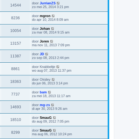
door
JurrianZS
14544
zo mei 25, 2014 3:21 pm
door
mgron
8236
do apr 10, 2014 8:09 am
door
Johan
10054
za mar 08, 2014 9:15 am
door
Joren
13157
ma nov 11, 2013 7:09 pm
door
JD
11387
zo sep 08, 2013 2:44 pm
door
Knabbeltje
8861
wo aug 07, 2013 11:37 pm
door
Okidey
18363
do jun 06, 2013 3:14 pm
door
bam
7737
za mei 18, 2013 11:17 am
door
mg-zs
14693
di apr 30, 2013 9:26 am
door
SmauG
18510
do aug 09, 2012 7:05 pm
door
SmauG
8299
ma aug 06, 2012 10:24 pm