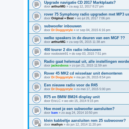
Upgrade navigatie CD 2017 Marktplaats?
door
arthurMG
»
za aug 12, 2017 8:27 pm
rover 75 Symphony radio upgraden met MP3 us
door
Original = Best
»
wo jul 26, 2017 7:06 pm
subwoofer inbouwen
door
Dr Doggystyle
»
vr sep 04, 2015 6:16 pm
welke speakers in de deuren van een MGF ??
door
arthurMG
»
za sep 05, 2015 11:38 am
400 tourer 2 din radio inbouwen
door
noobstein91
»
do sep 03, 2015 7:51 pm
Radio gaat helemaal uit, alle instellingen word
door
jackosboss
»
zo jun 21, 2015 11:59 am
Rover 45 MK2 cd wisselaar unit demonteren
door
Dr Doggystyle
»
ma jan 26, 2015 8:54 pm
Een nieuwe radio voor de R45
door
Dr Doggystyle
»
zo mei 17, 2015 5:00 pm
R75 en BMW BM24 display unit
door
EricLC
»
wo okt 15, 2014 9:15 pm
Hoe moet je een subwoofer aansluiten?
door
bam
»
zo aug 24, 2014 10:50 pm
klein kabbeltje aansluiten rem 25 subwoover?
door
mathyn
»
do jun 12, 2014 11:20 pm