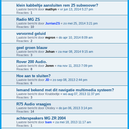
klein kabbeltje aansluiten rem 25 subwoover?
Laatste bericht door
mathyn
«
vr jun 13, 2014 5:27 pm
Reacties:
1
Radio MG ZS
Laatste bericht door
JurrianZS
«
zo mei 25, 2014 3:21 pm
Reacties:
10
vervormd geluid
Laatste bericht door
mgron
«
do apr 10, 2014 8:09 am
Reacties:
2
geel groen blauw
Laatste bericht door
Johan
«
za mar 08, 2014 9:15 am
Reacties:
3
Rover 200 Audio.
Laatste bericht door
Joren
«
ma nov 11, 2013 7:09 pm
Reacties:
8
Hoe aan te sluiten?
Laatste bericht door
JD
«
zo sep 08, 2013 2:44 pm
Reacties:
6
Iemand bekend met dit navigatie multimedia systeem?
Laatste bericht door
Knabbeltje
«
wo aug 07, 2013 11:37 pm
Reacties:
3
R75 Audio vraagjes
Laatste bericht door
Okidey
«
do jun 06, 2013 3:14 pm
Reacties:
14
achterspeakers MG ZR 2004
Laatste bericht door
bam
«
za mei 18, 2013 11:17 am
Reacties:
1