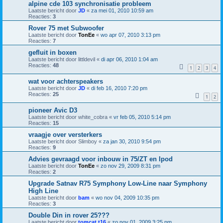
alpine cde 103 synchronisatie probleem
Laatste bericht door
JD
«
za mei 01, 2010 10:59 am
Reacties:
3
Rover 75 met Subwoofer
Laatste bericht door
TonEe
«
wo apr 07, 2010 3:13 pm
Reacties:
7
gefluit in boxen
Laatste bericht door
littldevil
«
di apr 06, 2010 1:04 am
Reacties:
48
1
2
3
4
wat voor achterspeakers
Laatste bericht door
JD
«
di feb 16, 2010 7:20 pm
Reacties:
25
1
2
pioneer Avic D3
Laatste bericht door
white_cobra
«
vr feb 05, 2010 5:14 pm
Reacties:
15
vraagje over versterkers
Laatste bericht door
Slimboy
«
za jan 30, 2010 9:54 pm
Reacties:
9
Advies gevraagd voor inbouw in 75/ZT en Ipod
Laatste bericht door
TonEe
«
zo nov 29, 2009 8:31 pm
Reacties:
2
Upgrade Satnav R75 Symphony Low-Line naar Symphony
High Line
Laatste bericht door
bam
«
wo nov 04, 2009 10:35 pm
Reacties:
3
Double Din in rover 25???
Laatste bericht door
tomcat.t16
«
zo nov 01, 2009 3:25 pm