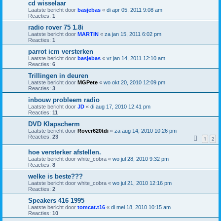
cd wisselaar
Laatste bericht door
basjebas
«
di apr 05, 2011 9:08 am
Reacties:
1
radio rover 75 1.8i
Laatste bericht door
MARTIN
«
za jan 15, 2011 6:02 pm
Reacties:
1
parrot icm versterken
Laatste bericht door
basjebas
«
vr jan 14, 2011 12:10 am
Reacties:
6
Trillingen in deuren
Laatste bericht door
MGPete
«
wo okt 20, 2010 12:09 pm
Reacties:
3
inbouw probleem radio
Laatste bericht door
JD
«
di aug 17, 2010 12:41 pm
Reacties:
11
DVD Klapscherm
Laatste bericht door
Rover620tdi
«
za aug 14, 2010 10:26 pm
Reacties:
23
1
2
hoe versterker afstellen.
Laatste bericht door
white_cobra
«
wo jul 28, 2010 9:32 pm
Reacties:
8
welke is beste???
Laatste bericht door
white_cobra
«
wo jul 21, 2010 12:16 pm
Reacties:
2
Speakers 416 1995
Laatste bericht door
tomcat.t16
«
di mei 18, 2010 10:15 am
Reacties:
10