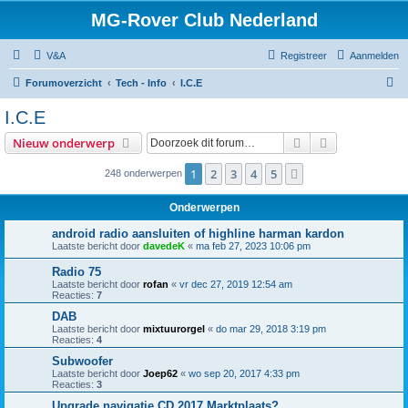
MG-Rover Club Nederland
V&A
Registreer
Aanmelden
Z
Forumoverzicht
Tech - Info
I.C.E
o
I.C.E
e
Zoek
Uitgebreid z
Nieuw onderwerp
k
1
2
3
4
5
Volgende
248 onderwerpen
Onderwerpen
android radio aansluiten of highline harman kardon
Laatste bericht door
davedeK
«
ma feb 27, 2023 10:06 pm
Radio 75
Laatste bericht door
rofan
«
vr dec 27, 2019 12:54 am
Reacties:
7
DAB
Laatste bericht door
mixtuurorgel
«
do mar 29, 2018 3:19 pm
Reacties:
4
Subwoofer
Laatste bericht door
Joep62
«
wo sep 20, 2017 4:33 pm
Reacties:
3
Upgrade navigatie CD 2017 Marktplaats?