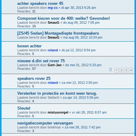
achter speakers rover 45
Laatste bericht door
mg-zs
«
di apr 30, 2013 9:26 am
Reacties:
11
Composet kiezen voor de 400: welke? Gevonden!
Laatste bericht door
SmauG
«
do aug 09, 2012 7:05 pm
Reacties:
15
[ZS/45 Sedan] Montagediepte frontspeakers
Laatste bericht door
SmauG
«
ma aug 06, 2012 10:24 pm
boxen achter
Laatste bericht door
roland
«
do jul 12, 2012 8:54 pm
Reacties:
5
nieuwe d.din set rover 75
Laatste bericht door
Gert-Jan
«
do mei 31, 2012 5:33 pm
Reacties:
57
1
2
3
4
speakers rover 25
Laatste bericht door
roland
«
za mei 12, 2012 2:50 pm
Reacties:
5
Versterker in protectie en komt weer terug.
Laatste bericht door
StefanS
«
za apr 14, 2012 5:56 pm
Reacties:
4
Sleutel
Laatste bericht door
mixtuurorgel
«
vr okt 28, 2011 8:07 am
Reacties:
5
navigatiecomputer vervangen
Laatste bericht door
brinkhuis
«
za mei 28, 2011 7:42 pm
Reacties:
3