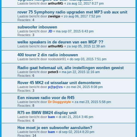
Laatste bericht door
arthurMG
«
za aug 12, 2017 8:27 pm
rover 75 Symphony radio upgraden met MP3 usb aux unit
Laatste bericht door
zwelgje
«
zo aug 06, 2017 7:52 pm
Reacties:
4
subwoofer inbouwen
Laatste bericht door
JD
«
ma sep 07, 2015 6:43 pm
Reacties:
3
welke speakers in de deuren van een MGF ??
Laatste bericht door
arthurMG
«
za sep 05, 2015 11:38 am
400 tourer 2 din radio inbouwen
Laatste bericht door
noobstein91
«
do sep 03, 2015 7:51 pm
Radio gaat helemaal uit, alle instellingen worden gewist
Laatste bericht door
peter3
«
ma jun 22, 2015 11:16 am
Reacties:
6
Rover 45 MK2 cd wisselaar unit demonteren
Laatste bericht door
p@p@zs
«
zo mei 24, 2015 8:08 pm
Reacties:
3
Een nieuwe radio voor de R45
Laatste bericht door
Dr Doggystyle
«
za mei 23, 2015 5:58 pm
Reacties:
8
R75 en BMW BM24 display unit
Laatste bericht door
bam
«
di okt 21, 2014 3:46 pm
Reacties:
6
Hoe moet je een subwoofer aansluiten?
Laatste bericht door
bam
«
di sep 02, 2014 8:20 pm
Reacties:
14