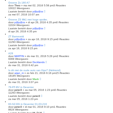
Groene Zs 180 A7
door
Theo
»
ma mei 02, 2016 5:58 pm
3
Reacties
10022
Weergaves
Laatste bericht
door
p@p@zs
za mei 07, 2016 10:07 am
Groene ZS Mk1 met hoge spoiler..
door
p@p@zs
»
di apr 26, 2016 4:35 pm
0
Reacties
11024
Weergaves
Laatste bericht
door
p@p@zs
di apr 26, 2016 4:35 pm
ZT Barneveld
door
p@p@zs
»
za apr 16, 2016 9:15 pm
0
Reacties
11293
Weergaves
Laatste bericht
door
p@p@zs
za apr 16, 2016 9:15 pm
A28
door
MARTIN
»
do mar 31, 2016 5:26 pm
2
Reacties
9369
Weergaves
Laatste bericht
door
Docklands
do mar 31, 2016 6:42 pm
Is dit niet de oude auto van Kips? (Helmond)
door
arjan_m
»
zo feb 21, 2016 6:16 pm
15
Reacties
18185
Weergaves
Laatste bericht
door
Maxb
do mar 31, 2016 3:07 pm
79-PF-BV in Deventer
door
peter3
»
za mar 05, 2016 1:23 pm
0
Reacties
11263
Weergaves
Laatste bericht
door
peter3
za mar 05, 2016 1:23 pm
83-SZ-DG in Deventer 01-03-216
door
peter3
»
di mar 01, 2016 9:10 pm
1
Reacties
8624
Weergaves
Laatste bericht
door
Mr. Dj M.