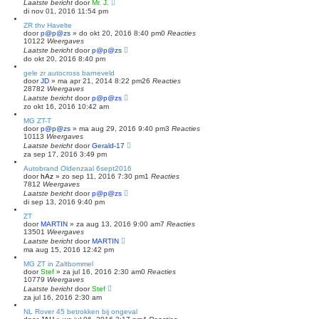
Laatste bericht
door
Mr. J.
di nov 01, 2016 11:54 pm
ZR thv Havelte
door
p@p@zs
»
do okt 20, 2016 8:40 pm
0
Reacties
10122
Weergaves
Laatste bericht
door
p@p@zs
do okt 20, 2016 8:40 pm
gele zr autocross barneveld
door
JD
»
ma apr 21, 2014 8:22 pm
26
Reacties
28782
Weergaves
Laatste bericht
door
p@p@zs
zo okt 16, 2016 10:42 am
MG ZT-T
door
p@p@zs
»
ma aug 29, 2016 9:40 pm
3
Reacties
10113
Weergaves
Laatste bericht
door
Gerald-17
za sep 17, 2016 3:49 pm
Autobrand Oldenzaal 6sept2016
door
hAz
»
zo sep 11, 2016 7:30 pm
1
Reacties
7812
Weergaves
Laatste bericht
door
p@p@zs
di sep 13, 2016 9:40 pm
ZT
door
MARTIN
»
za aug 13, 2016 9:00 am
7
Reacties
13501
Weergaves
Laatste bericht
door
MARTIN
ma aug 15, 2016 12:42 pm
MG ZT in Zaltbommel
door
Stef
»
za jul 16, 2016 2:30 am
0
Reacties
10779
Weergaves
Laatste bericht
door
Stef
za jul 16, 2016 2:30 am
NL Rover 45 betrokken bij ongeval