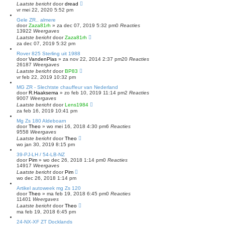
Laatste bericht
door
dread
vr mei 22, 2020 5:52 pm
Gele ZR.. almere
door
Zaza81rh
»
za dec 07, 2019 5:32 pm
0
Reacties
13922
Weergaves
Laatste bericht
door
Zaza81rh
za dec 07, 2019 5:32 pm
Rover 825 Sterling uit 1988
door
VandenPlas
»
za nov 22, 2014 2:37 pm
20
Reacties
26187
Weergaves
Laatste bericht
door
BP83
vr feb 22, 2019 10:32 pm
MG ZR - Slechtste chauffeur van Nederland
door
R.Haaksema
»
zo feb 10, 2019 11:14 pm
2
Reacties
9007
Weergaves
Laatste bericht
door
Lens1984
za feb 16, 2019 10:41 pm
Mg Zs 180 Aldeboarn
door
Theo
»
wo mei 16, 2018 4:30 pm
6
Reacties
9558
Weergaves
Laatste bericht
door
Theo
wo jan 30, 2019 8:15 pm
39-PJ-LH / 54-LB-NZ
door
Pim
»
wo dec 26, 2018 1:14 pm
0
Reacties
14917
Weergaves
Laatste bericht
door
Pim
wo dec 26, 2018 1:14 pm
Artikel autoweek mg Zs 120
door
Theo
»
ma feb 19, 2018 6:45 pm
0
Reacties
11401
Weergaves
Laatste bericht
door
Theo
ma feb 19, 2018 6:45 pm
24-NX-XF ZT Docklands