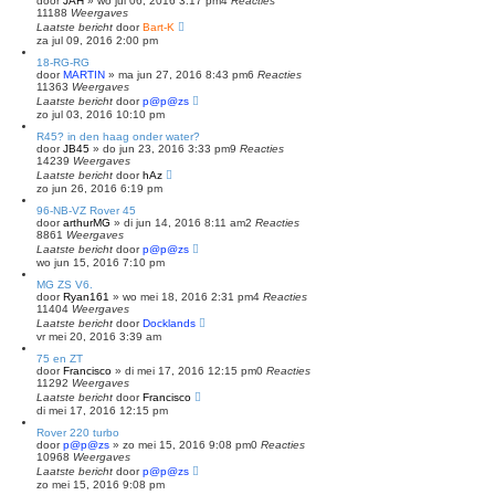
door
JAH
»
wo jul 06, 2016 3:17 pm
4
Reacties
11188
Weergaves
Laatste bericht
door
Bart-K
za jul 09, 2016 2:00 pm
18-RG-RG
door
MARTIN
»
ma jun 27, 2016 8:43 pm
6
Reacties
11363
Weergaves
Laatste bericht
door
p@p@zs
zo jul 03, 2016 10:10 pm
R45? in den haag onder water?
door
JB45
»
do jun 23, 2016 3:33 pm
9
Reacties
14239
Weergaves
Laatste bericht
door
hAz
zo jun 26, 2016 6:19 pm
96-NB-VZ Rover 45
door
arthurMG
»
di jun 14, 2016 8:11 am
2
Reacties
8861
Weergaves
Laatste bericht
door
p@p@zs
wo jun 15, 2016 7:10 pm
MG ZS V6.
door
Ryan161
»
wo mei 18, 2016 2:31 pm
4
Reacties
11404
Weergaves
Laatste bericht
door
Docklands
vr mei 20, 2016 3:39 am
75 en ZT
door
Francisco
»
di mei 17, 2016 12:15 pm
0
Reacties
11292
Weergaves
Laatste bericht
door
Francisco
di mei 17, 2016 12:15 pm
Rover 220 turbo
door
p@p@zs
»
zo mei 15, 2016 9:08 pm
0
Reacties
10968
Weergaves
Laatste bericht
door
p@p@zs
zo mei 15, 2016 9:08 pm