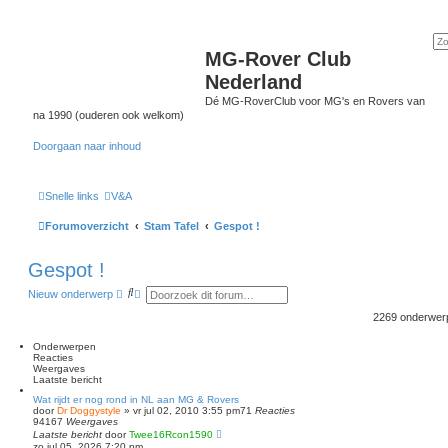
MG-Rover Club
Nederland
Dé MG-RoverClub voor MG's en Rovers van
na 1990 (ouderen ook welkom)
Doorgaan naar inhoud
Snelle links
V&A
Forumoverzicht
Stam Tafel
Gespot !
Gespot !
Z
U
Nieuw onderwerp
o
i
e
t
2269 onderwe
k
g
e
Onderwerpen
b
Reacties
r
Weergaves
e
Laatste bericht
i
d
Wat rijdt er nog rond in NL aan MG & Rovers
door
Dr Doggystyle
»
vr jul 02, 2010 3:55 pm
z
71
Reacties
94167
Weergaves
o
Laatste bericht
door
Twee16Rcon1590
e
zo jul 05, 2026 7:20 pm
k