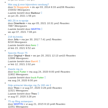
e
Wat zag jij voor bijzonders vandaag?
n
door
Dr Doggystyle
»
do apr 03, 2014 8:33 am
208
Reacties
153032
Weergaves
Laatste bericht
door
Barbour
zo jun 20, 2021 1:58 pm
MG ZS in tv-spotje
door
OmeHenk
»
ma apr 05, 2021 10:31 pm
2
Reacties
7887
Weergaves
Laatste bericht
door
MARTIN
wo apr 07, 2021 7:08 pm
216 bij breda
door
Jofa
»
ma jan 30, 2017 7:41 pm
2
Reacties
8218
Weergaves
Laatste bericht
door
Aero
di feb 23, 2021 9:52 am
Spectre Rover 75
door
Original = Best
»
wo jan 20, 2021 12:13 am
10
Reacties
12888
Weergaves
Laatste bericht
door
Bart-K
vr feb 12, 2021 2:02 pm
Zwarte mg zs
door
buck Futter
»
ma aug 24, 2020 8:00 pm
0
Reacties
11902
Weergaves
Laatste bericht
door
buck Futter
ma aug 24, 2020 8:00 pm
Grijs antraciet kleurige mg Zs 180 mk 2
door
Theo
»
vr aug 07, 2020 3:28 pm
0
Reacties
11521
Weergaves
Laatste bericht
door
Theo
vr aug 07, 2020 3:28 pm
75 op Ring antwerpen
door
MARTIN
»
vr aug 21, 2015 8:10 pm
8
Reacties
11051
Weergaves