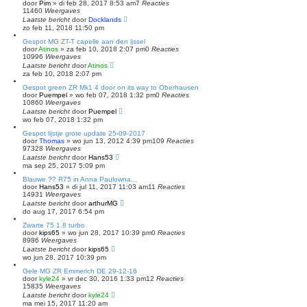
door
Pim
»
di feb 28, 2017 8:53 am
7
Reacties
11460
Weergaves
Laatste bericht
door
Docklands
zo feb 11, 2018 11:50 pm
Gespot MG ZT-T capelle aan den ijssel
door
Atinos
»
za feb 10, 2018 2:07 pm
0
Reacties
10996
Weergaves
Laatste bericht
door
Atinos
za feb 10, 2018 2:07 pm
Gespot green ZR Mk1 4 door on its way to Oberhausen
door
Puempel
»
wo feb 07, 2018 1:32 pm
0
Reacties
10860
Weergaves
Laatste bericht
door
Puempel
wo feb 07, 2018 1:32 pm
Gespot lijstje grote update 25-09-2017
door
Thomas
»
wo jun 13, 2012 4:39 pm
109
Reacties
97328
Weergaves
Laatste bericht
door
Hans53
ma sep 25, 2017 5:09 pm
Blauwe ?? R75 in Anna Paulowna...
door
Hans53
»
di jul 11, 2017 11:03 am
11
Reacties
14931
Weergaves
Laatste bericht
door
arthurMG
do aug 17, 2017 6:54 pm
Zwarte 75 1.8 turbo
door
kips65
»
wo jun 28, 2017 10:39 pm
0
Reacties
8986
Weergaves
Laatste bericht
door
kips65
wo jun 28, 2017 10:39 pm
Gele MG ZR Emmerich DE 29-12-16
door
kyle24
»
vr dec 30, 2016 1:33 pm
12
Reacties
15835
Weergaves
Laatste bericht
door
kyle24
ma mei 15, 2017 11:20 am