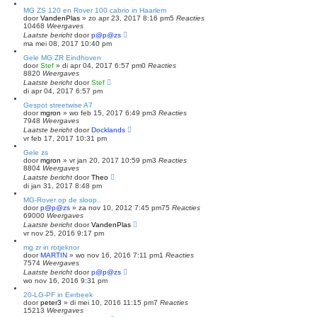
MG ZS 120 en Rover 100 cabrio in Haarlem
door
VandenPlas
»
zo apr 23, 2017 8:16 pm
5
Reacties
10468
Weergaves
Laatste bericht
door
p@p@zs
ma mei 08, 2017 10:40 pm
Gele MG ZR Eindhoven
door
Stef
»
di apr 04, 2017 6:57 pm
0
Reacties
8820
Weergaves
Laatste bericht
door
Stef
di apr 04, 2017 6:57 pm
Gespot streetwise A7
door
mgron
»
wo feb 15, 2017 6:49 pm
3
Reacties
7948
Weergaves
Laatste bericht
door
Docklands
vr feb 17, 2017 10:31 pm
Gele zs
door
mgron
»
vr jan 20, 2017 10:59 pm
3
Reacties
8804
Weergaves
Laatste bericht
door
Theo
di jan 31, 2017 8:48 pm
MG-Rover op de sloop..
door
p@p@zs
»
za nov 10, 2012 7:45 pm
75
Reacties
69000
Weergaves
Laatste bericht
door
VandenPlas
vr nov 25, 2016 9:17 pm
mg zr in rotjeknor
door
MARTIN
»
wo nov 16, 2016 7:11 pm
1
Reacties
7574
Weergaves
Laatste bericht
door
p@p@zs
wo nov 16, 2016 9:31 pm
20-LG-PF in Eerbeek
door
peter3
»
di mei 10, 2016 11:15 pm
7
Reacties
15213
Weergaves