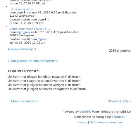
di mar 01, 2016 10:08 pm
uit de oude doos
door
peter3
»
di mar 01, 2016 9:29 pm
0
Reacties
11143
Weergaves
Laatste bericht
door
peter3
di mar 01, 2016 9:29 pm
Verbouwde mean Rover 75.....
door
arjan_m
»
za feb 27, 2016 4:11 pm
4
Reacties
10989
Weergaves
Laatste bericht
door
mg-zs
zo feb 28, 2016 12:03 am
Nieuw onderwerp
2269 onderwe
Terug naar het forumoverzicht
FORUMPERMISSIES
Je
kunt niet
nieuwe berichten plaatsen in dit forum
Je
kunt niet
reageren op onderwerpen in dit forum
Je
kunt niet
je eigen berichten wijzigen in dit forum
Je
kunt niet
je eigen berichten verwijderen in dit forum
Forumoverzicht
Contact
Verw
Powered by
phpBB
® Forum Software © phpBB Lim
Nederlandse vertaling door
phpBB.nl
.
Privacy
|
Gebruikersvoorwaarden