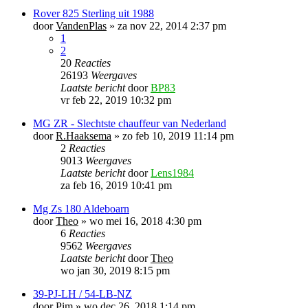
Rover 825 Sterling uit 1988
door
VandenPlas
»
za nov 22, 2014 2:37 pm
1
2
20
Reacties
26193
Weergaves
Laatste bericht
door
BP83
vr feb 22, 2019 10:32 pm
MG ZR - Slechtste chauffeur van Nederland
door
R.Haaksema
»
zo feb 10, 2019 11:14 pm
2
Reacties
9013
Weergaves
Laatste bericht
door
Lens1984
za feb 16, 2019 10:41 pm
Mg Zs 180 Aldeboarn
door
Theo
»
wo mei 16, 2018 4:30 pm
6
Reacties
9562
Weergaves
Laatste bericht
door
Theo
wo jan 30, 2019 8:15 pm
39-PJ-LH / 54-LB-NZ
door
Pim
»
wo dec 26, 2018 1:14 pm