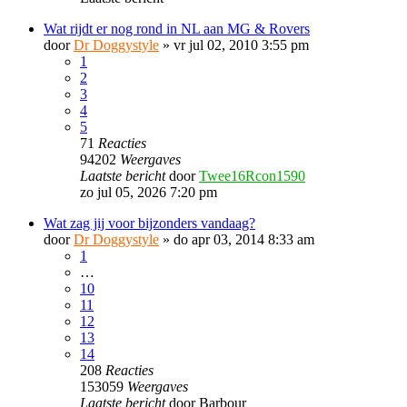
Wat rijdt er nog rond in NL aan MG & Rovers
door
Dr Doggystyle
»
vr jul 02, 2010 3:55 pm
1
2
3
4
5
71
Reacties
94202
Weergaves
Laatste bericht
door
Twee16Rcon1590
zo jul 05, 2026 7:20 pm
Wat zag jij voor bijzonders vandaag?
door
Dr Doggystyle
»
do apr 03, 2014 8:33 am
1
…
10
11
12
13
14
208
Reacties
153059
Weergaves
Laatste bericht
door
Barbour