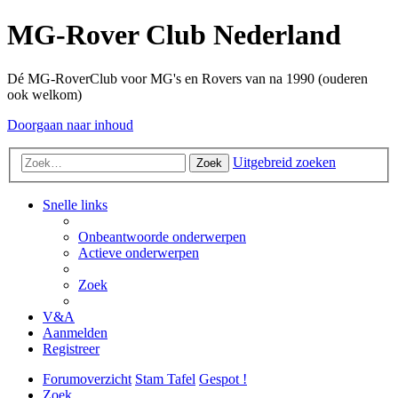
MG-Rover Club Nederland
Dé MG-RoverClub voor MG's en Rovers van na 1990 (ouderen
ook welkom)
Doorgaan naar inhoud
Uitgebreid zoeken
Zoek
Snelle links
Onbeantwoorde onderwerpen
Actieve onderwerpen
Zoek
V&A
Aanmelden
Registreer
Forumoverzicht
Stam Tafel
Gespot !
Zoek