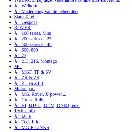
WELKOM Bij deze Nederlandse Online MG-Roverclub
↳ Welkom
↳ Mededeling van de beheerders
Stam Tafel
↳ Gespot !
ROVER
↳ 100 series, Mini
↳ 200 series en 25
↳ 400 series en 45
↳ 600, 800
↳ 75
↳ 213, 216, Montego
MG
↳ MGF, TF & SV
↳ ZR & ZS
↳ ZT en ZT-T
Motorsport
↳ MG, Rover, X-power....
↳ Cross, Rally...
↳ F1, BTCC, DTM, DNRT, enz.
Tech - Info
↳ I.C.E
↳ Tech Info
↳ MG-R LINKS