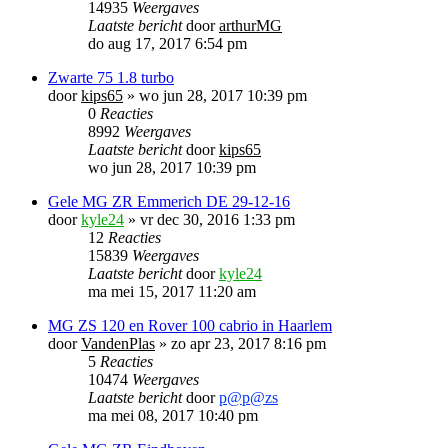
14935
Weergaves
Laatste bericht
door
arthurMG
do aug 17, 2017 6:54 pm
Zwarte 75 1.8 turbo
door
kips65
»
wo jun 28, 2017 10:39 pm
0
Reacties
8992
Weergaves
Laatste bericht
door
kips65
wo jun 28, 2017 10:39 pm
Gele MG ZR Emmerich DE 29-12-16
door
kyle24
»
vr dec 30, 2016 1:33 pm
12
Reacties
15839
Weergaves
Laatste bericht
door
kyle24
ma mei 15, 2017 11:20 am
MG ZS 120 en Rover 100 cabrio in Haarlem
door
VandenPlas
»
zo apr 23, 2017 8:16 pm
5
Reacties
10474
Weergaves
Laatste bericht
door
p@p@zs
ma mei 08, 2017 10:40 pm