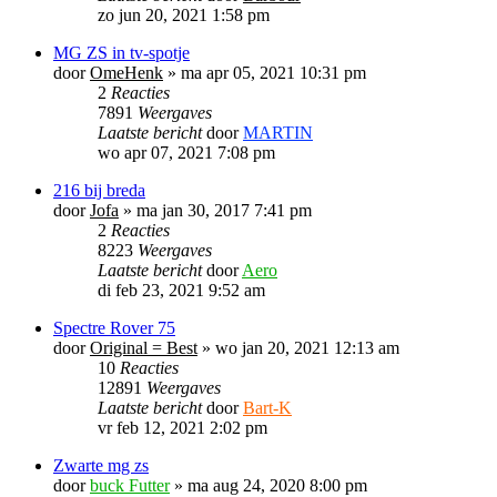
zo jun 20, 2021 1:58 pm
MG ZS in tv-spotje
door
OmeHenk
»
ma apr 05, 2021 10:31 pm
2
Reacties
7891
Weergaves
Laatste bericht
door
MARTIN
wo apr 07, 2021 7:08 pm
216 bij breda
door
Jofa
»
ma jan 30, 2017 7:41 pm
2
Reacties
8223
Weergaves
Laatste bericht
door
Aero
di feb 23, 2021 9:52 am
Spectre Rover 75
door
Original = Best
»
wo jan 20, 2021 12:13 am
10
Reacties
12891
Weergaves
Laatste bericht
door
Bart-K
vr feb 12, 2021 2:02 pm
Zwarte mg zs
door
buck Futter
»
ma aug 24, 2020 8:00 pm