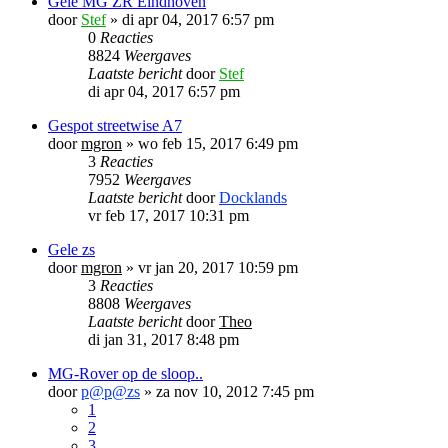
Gele MG ZR Eindhoven
door
Stef
»
di apr 04, 2017 6:57 pm
0
Reacties
8824
Weergaves
Laatste bericht
door
Stef
di apr 04, 2017 6:57 pm
Gespot streetwise A7
door
mgron
»
wo feb 15, 2017 6:49 pm
3
Reacties
7952
Weergaves
Laatste bericht
door
Docklands
vr feb 17, 2017 10:31 pm
Gele zs
door
mgron
»
vr jan 20, 2017 10:59 pm
3
Reacties
8808
Weergaves
Laatste bericht
door
Theo
di jan 31, 2017 8:48 pm
MG-Rover op de sloop..
door
p@p@zs
»
za nov 10, 2012 7:45 pm
1
2
3