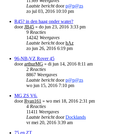
11369
Weergaves
Laatste bericht
door
p@p@zs
zo jul 03, 2016 10:10 pm
R45? in den haag onder water?
door
JB45
»
do jun 23, 2016 3:33 pm
9
Reacties
14242
Weergaves
Laatste bericht
door
hAz
zo jun 26, 2016 6:19 pm
96-NB-VZ Rover 45
door
arthurMG
»
di jun 14, 2016 8:11 am
2
Reacties
8867
Weergaves
Laatste bericht
door
p@p@zs
wo jun 15, 2016 7:10 pm
MG ZS V6.
door
Ryan161
»
wo mei 18, 2016 2:31 pm
4
Reacties
11411
Weergaves
Laatste bericht
door
Docklands
vr mei 20, 2016 3:39 am
75 en ZT