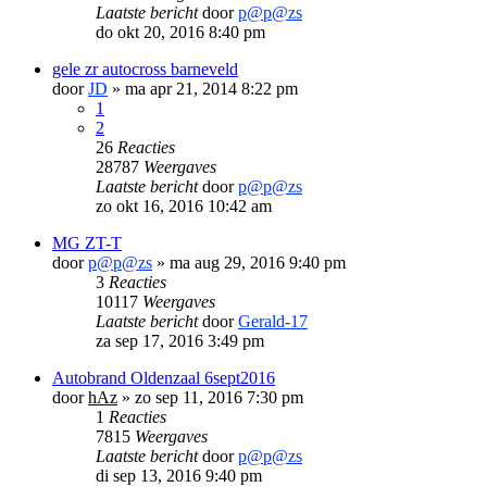
Laatste bericht
door
p@p@zs
do okt 20, 2016 8:40 pm
gele zr autocross barneveld
door
JD
»
ma apr 21, 2014 8:22 pm
1
2
26
Reacties
28787
Weergaves
Laatste bericht
door
p@p@zs
zo okt 16, 2016 10:42 am
MG ZT-T
door
p@p@zs
»
ma aug 29, 2016 9:40 pm
3
Reacties
10117
Weergaves
Laatste bericht
door
Gerald-17
za sep 17, 2016 3:49 pm
Autobrand Oldenzaal 6sept2016
door
hAz
»
zo sep 11, 2016 7:30 pm
1
Reacties
7815
Weergaves
Laatste bericht
door
p@p@zs
di sep 13, 2016 9:40 pm