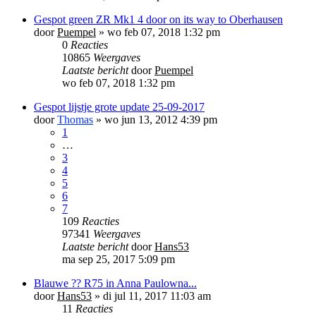
Gespot green ZR Mk1 4 door on its way to Oberhausen
door
Puempel
»
wo feb 07, 2018 1:32 pm
0
Reacties
10865
Weergaves
Laatste bericht
door
Puempel
wo feb 07, 2018 1:32 pm
Gespot lijstje grote update 25-09-2017
door
Thomas
»
wo jun 13, 2012 4:39 pm
1
…
3
4
5
6
7
109
Reacties
97341
Weergaves
Laatste bericht
door
Hans53
ma sep 25, 2017 5:09 pm
Blauwe ?? R75 in Anna Paulowna...
door
Hans53
»
di jul 11, 2017 11:03 am
11
Reacties