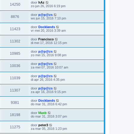
door
hAz
14250
zo jun 26, 2016 6:19 pm
door
p@p@zs
8876
wo jun 15, 2016 7:10 pm
door
Docklands
11423
vr mei 20, 2016 3:39 am
door
Francisco
11302
di mei 17, 2016 12:15 pm
door
p@p@zs
10985
zo mei 15, 2016 9:08 pm
door
p@p@zs
10036
za mei 07, 2016 10:07 am
door
p@p@zs
11039
di apr 26, 2016 4:35 pm
door
p@p@zs
11307
za apr 16, 2016 9:15 pm
door
Docklands
9381
do mar 31, 2016 6:42 pm
door
Maxb
18198
do mar 31, 2016 3:07 pm
door
peter3
11275
za mar 05, 2016 1:23 pm