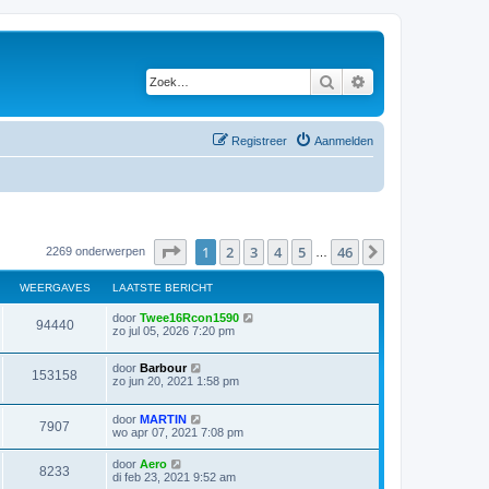
Zoek
Uitgebreid zoeken
Registreer
Aanmelden
Pagina
1
van
46
1
2
3
4
5
46
Volgende
2269 onderwerpen
…
WEERGAVES
LAATSTE BERICHT
door
Twee16Rcon1590
94440
zo jul 05, 2026 7:20 pm
door
Barbour
153158
zo jun 20, 2021 1:58 pm
door
MARTIN
7907
wo apr 07, 2021 7:08 pm
door
Aero
8233
di feb 23, 2021 9:52 am