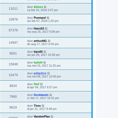
door
Atinos
11011
za feb 10, 2018 2:07 pm
door
Puempel
10876
wo feb 07, 2018 1:32 pm
door
Hans53
97376
ma sep 25, 2017 5:09 pm
door
arthurMG
14947
do aug 17, 2017 6:54 pm
door
kips65
9001
wo jun 28, 2017 10:39 pm
door
kyle24
15848
ma mei 15, 2017 11:20 am
door
p@p@zs
10479
ma mei 08, 2017 10:40 pm
door
Stef
8834
di apr 04, 2017 6:57 pm
door
Docklands
7960
vr feb 17, 2017 10:31 pm
door
Theo
8819
di jan 31, 2017 8:48 pm
door
VandenPlas