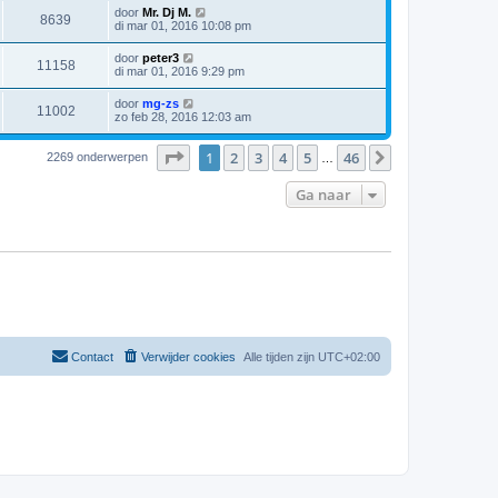
door
Mr. Dj M.
8639
di mar 01, 2016 10:08 pm
door
peter3
11158
di mar 01, 2016 9:29 pm
door
mg-zs
11002
zo feb 28, 2016 12:03 am
Pagina
1
van
46
1
2
3
4
5
46
Volgende
2269 onderwerpen
…
Ga naar
Contact
Verwijder cookies
Alle tijden zijn
UTC+02:00