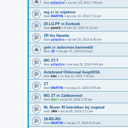
door
p@p@zs
»
za nov 10, 2012 7:45 pm
mg zr in rotjeknor
door
MARTIN
»
wo nov 16, 2016 7:11 pm
20-LG-PF in Eerbeek
door
peter3
»
di mei 10, 2016 11:15 pm
ZR thv Havelte
door
p@p@zs
»
do okt 20, 2016 8:40 pm
gele zr autocross barneveld
door
JD
»
ma apr 21, 2014 8:22 pm
MG ZT-T
door
p@p@zs
»
ma aug 29, 2016 9:40 pm
Autobrand Oldenzaal 6sept2016
door
hAz
»
zo sep 11, 2016 7:30 pm
ZT
door
MARTIN
»
za aug 13, 2016 9:00 am
MG ZT in Zaltbommel
door
Stef
»
za jul 16, 2016 2:30 am
NL Rover 45 betrokken bij ongeval
door
JAH
»
wo jul 06, 2016 3:17 pm
18-RG-RG
door
MARTIN
»
ma jun 27, 2016 8:43 pm