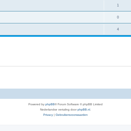
1
0
4
Powered by
phpBB
® Forum Software © phpBB Limited
Nederlandse vertaling door
phpBB.nl
.
Privacy
|
Gebruikersvoorwaarden