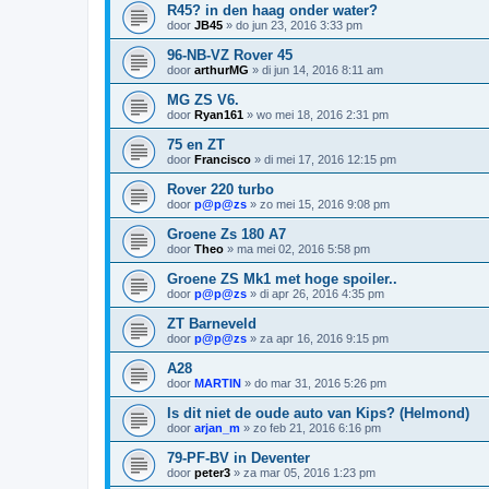
R45? in den haag onder water?
door
JB45
»
do jun 23, 2016 3:33 pm
96-NB-VZ Rover 45
door
arthurMG
»
di jun 14, 2016 8:11 am
MG ZS V6.
door
Ryan161
»
wo mei 18, 2016 2:31 pm
75 en ZT
door
Francisco
»
di mei 17, 2016 12:15 pm
Rover 220 turbo
door
p@p@zs
»
zo mei 15, 2016 9:08 pm
Groene Zs 180 A7
door
Theo
»
ma mei 02, 2016 5:58 pm
Groene ZS Mk1 met hoge spoiler..
door
p@p@zs
»
di apr 26, 2016 4:35 pm
ZT Barneveld
door
p@p@zs
»
za apr 16, 2016 9:15 pm
A28
door
MARTIN
»
do mar 31, 2016 5:26 pm
Is dit niet de oude auto van Kips? (Helmond)
door
arjan_m
»
zo feb 21, 2016 6:16 pm
79-PF-BV in Deventer
door
peter3
»
za mar 05, 2016 1:23 pm