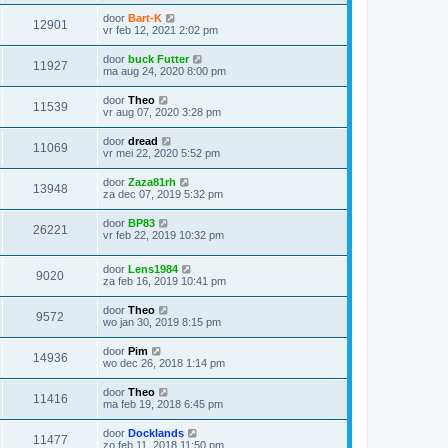
door
Bart-K
12901
vr feb 12, 2021 2:02 pm
door
buck Futter
11927
ma aug 24, 2020 8:00 pm
door
Theo
11539
vr aug 07, 2020 3:28 pm
door
dread
11069
vr mei 22, 2020 5:52 pm
door
Zaza81rh
13948
za dec 07, 2019 5:32 pm
door
BP83
26221
vr feb 22, 2019 10:32 pm
door
Lens1984
9020
za feb 16, 2019 10:41 pm
door
Theo
9572
wo jan 30, 2019 8:15 pm
door
Pim
14936
wo dec 26, 2018 1:14 pm
door
Theo
11416
ma feb 19, 2018 6:45 pm
door
Docklands
11477
zo feb 11, 2018 11:50 pm