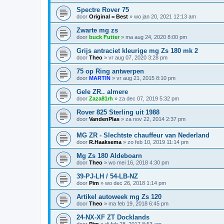
Spectre Rover 75
door
Original = Best
»
wo jan 20, 2021 12:13 am
Zwarte mg zs
door
buck Futter
»
ma aug 24, 2020 8:00 pm
Grijs antraciet kleurige mg Zs 180 mk 2
door
Theo
»
vr aug 07, 2020 3:28 pm
75 op Ring antwerpen
door
MARTIN
»
vr aug 21, 2015 8:10 pm
Gele ZR.. almere
door
Zaza81rh
»
za dec 07, 2019 5:32 pm
Rover 825 Sterling uit 1988
door
VandenPlas
»
za nov 22, 2014 2:37 pm
MG ZR - Slechtste chauffeur van Nederland
door
R.Haaksema
»
zo feb 10, 2019 11:14 pm
Mg Zs 180 Aldeboarn
door
Theo
»
wo mei 16, 2018 4:30 pm
39-PJ-LH / 54-LB-NZ
door
Pim
»
wo dec 26, 2018 1:14 pm
Artikel autoweek mg Zs 120
door
Theo
»
ma feb 19, 2018 6:45 pm
24-NX-XF ZT Docklands