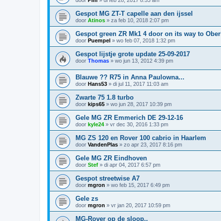
door
Pim
»
di feb 28, 2017 8:53 am
Gespot MG ZT-T capelle aan den ijssel
door
Atinos
»
za feb 10, 2018 2:07 pm
Gespot green ZR Mk1 4 door on its way to Obe
door
Puempel
»
wo feb 07, 2018 1:32 pm
Gespot lijstje grote update 25-09-2017
door
Thomas
»
wo jun 13, 2012 4:39 pm
Blauwe ?? R75 in Anna Paulowna...
door
Hans53
»
di jul 11, 2017 11:03 am
Zwarte 75 1.8 turbo
door
kips65
»
wo jun 28, 2017 10:39 pm
Gele MG ZR Emmerich DE 29-12-16
door
kyle24
»
vr dec 30, 2016 1:33 pm
MG ZS 120 en Rover 100 cabrio in Haarlem
door
VandenPlas
»
zo apr 23, 2017 8:16 pm
Gele MG ZR Eindhoven
door
Stef
»
di apr 04, 2017 6:57 pm
Gespot streetwise A7
door
mgron
»
wo feb 15, 2017 6:49 pm
Gele zs
door
mgron
»
vr jan 20, 2017 10:59 pm
MG-Rover op de sloop..