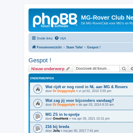
MG-Rover Club Ne
Dé MG-RoverClub voor MG's en Ro
Snelle links
V&A
Forumoverzicht
Stam Tafel
Gespot !
Gespot !
Zoe
Nieuw onderwerp
ONDERWERPEN
Wat rijdt er nog rond in NL aan MG & Rovers
door
Dr Doggystyle
»
vr jul 02, 2010 3:55 pm
Wat zag jij voor bijzonders vandaag?
door
Dr Doggystyle
»
do apr 03, 2014 8:33 am
MG ZS in tv-spotje
door
OmeHenk
»
ma apr 05, 2021 10:31 pm
216 bij breda
door
Jofa
»
ma jan 30, 2017 7:41 pm