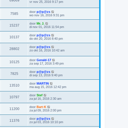
69069
vr nov 25, 2016 9:17 pm
door
p@p@zs
7585
wo nov 16, 2016 9:31 pm
door
Mr. J.
15237
di nov 01, 2016 11:54 pm
door
p@p@zs
10137
do okt 20, 2016 8:40 pm
door
p@p@zs
28802
zo okt 16, 2016 10:42 am
door
Gerald-17
10125
za sep 17, 2016 3:49 pm
door
p@p@zs
7825
di sep 13, 2016 9:40 pm
door
MARTIN
13510
ma aug 15, 2016 12:42 pm
door
Stef
10797
za jul 16, 2016 2:30 am
door
Bart-K
11200
za jul 09, 2016 2:00 pm
door
p@p@zs
11376
zo jul 03, 2016 10:10 pm