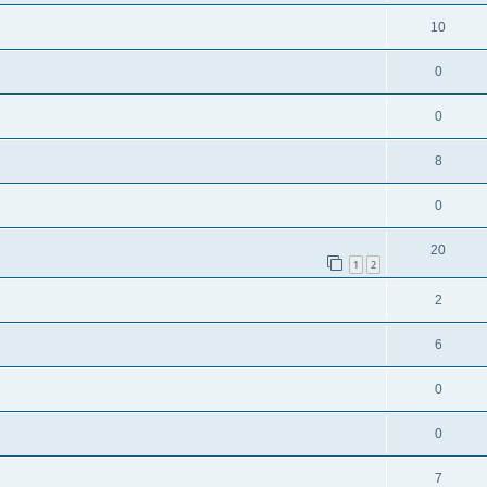
10
0
0
8
0
20
1
2
2
6
0
0
7