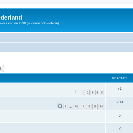
derland
vers van na 1990 (ouderen ook welkom)
k
Uitgebreid zoeken
REACTIES
71
1
2
3
4
5
208
1
10
11
12
13
14
…
2
2