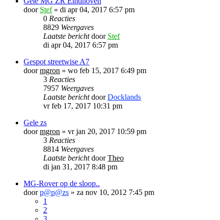
Gele MG ZR Eindhoven
door
Stef
»
di apr 04, 2017 6:57 pm
0
Reacties
8829
Weergaves
Laatste bericht
door
Stef
di apr 04, 2017 6:57 pm
Gespot streetwise A7
door
mgron
»
wo feb 15, 2017 6:49 pm
3
Reacties
7957
Weergaves
Laatste bericht
door
Docklands
vr feb 17, 2017 10:31 pm
Gele zs
door
mgron
»
vr jan 20, 2017 10:59 pm
3
Reacties
8814
Weergaves
Laatste bericht
door
Theo
di jan 31, 2017 8:48 pm
MG-Rover op de sloop..
door
p@p@zs
»
za nov 10, 2012 7:45 pm
1
2
3