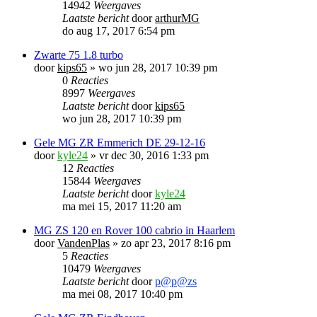
14942
Weergaves
Laatste bericht
door
arthurMG
do aug 17, 2017 6:54 pm
Zwarte 75 1.8 turbo
door
kips65
»
wo jun 28, 2017 10:39 pm
0
Reacties
8997
Weergaves
Laatste bericht
door
kips65
wo jun 28, 2017 10:39 pm
Gele MG ZR Emmerich DE 29-12-16
door
kyle24
»
vr dec 30, 2016 1:33 pm
12
Reacties
15844
Weergaves
Laatste bericht
door
kyle24
ma mei 15, 2017 11:20 am
MG ZS 120 en Rover 100 cabrio in Haarlem
door
VandenPlas
»
zo apr 23, 2017 8:16 pm
5
Reacties
10479
Weergaves
Laatste bericht
door
p@p@zs
ma mei 08, 2017 10:40 pm