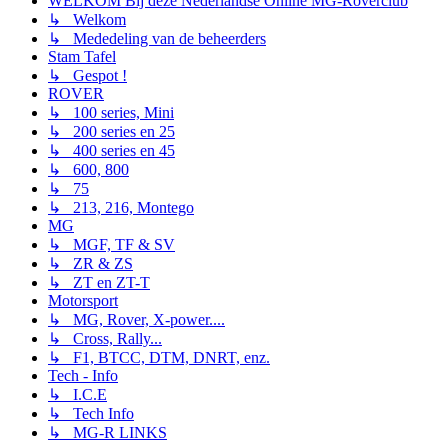
WELKOM Bij deze Nederlandse Online MG-Roverclub
↳ Welkom
↳ Mededeling van de beheerders
Stam Tafel
↳ Gespot !
ROVER
↳ 100 series, Mini
↳ 200 series en 25
↳ 400 series en 45
↳ 600, 800
↳ 75
↳ 213, 216, Montego
MG
↳ MGF, TF & SV
↳ ZR & ZS
↳ ZT en ZT-T
Motorsport
↳ MG, Rover, X-power....
↳ Cross, Rally...
↳ F1, BTCC, DTM, DNRT, enz.
Tech - Info
↳ I.C.E
↳ Tech Info
↳ MG-R LINKS