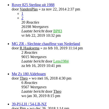
Rover 825 Sterling uit 1988
door
VandenPlas
»
za nov 22, 2014 2:37 pm
1
2
20
Reacties
26198
Weergaves
Laatste bericht
door
BP83
vr feb 22, 2019 10:32 pm
MG ZR - Slechtste chauffeur van Nederland
door
R.Haaksema
»
zo feb 10, 2019 11:14 pm
2
Reacties
9015
Weergaves
Laatste bericht
door
Lens1984
za feb 16, 2019 10:41 pm
Mg Zs 180 Aldeboarn
door
Theo
»
wo mei 16, 2018 4:30 pm
6
Reacties
9567
Weergaves
Laatste bericht
door
Theo
wo jan 30, 2019 8:15 pm
39-PJ-LH / 54-LB-NZ
door
Pim
»
wo dec 26, 2018 1:14 pm