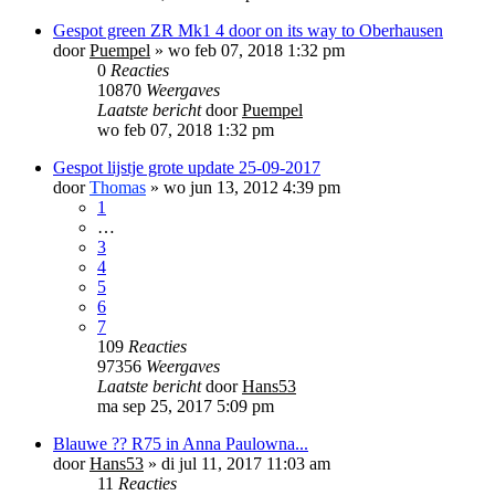
Gespot green ZR Mk1 4 door on its way to Oberhausen
door
Puempel
»
wo feb 07, 2018 1:32 pm
0
Reacties
10870
Weergaves
Laatste bericht
door
Puempel
wo feb 07, 2018 1:32 pm
Gespot lijstje grote update 25-09-2017
door
Thomas
»
wo jun 13, 2012 4:39 pm
1
…
3
4
5
6
7
109
Reacties
97356
Weergaves
Laatste bericht
door
Hans53
ma sep 25, 2017 5:09 pm
Blauwe ?? R75 in Anna Paulowna...
door
Hans53
»
di jul 11, 2017 11:03 am
11
Reacties