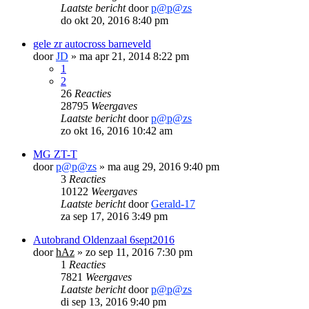
Laatste bericht
door
p@p@zs
do okt 20, 2016 8:40 pm
gele zr autocross barneveld
door
JD
»
ma apr 21, 2014 8:22 pm
1
2
26
Reacties
28795
Weergaves
Laatste bericht
door
p@p@zs
zo okt 16, 2016 10:42 am
MG ZT-T
door
p@p@zs
»
ma aug 29, 2016 9:40 pm
3
Reacties
10122
Weergaves
Laatste bericht
door
Gerald-17
za sep 17, 2016 3:49 pm
Autobrand Oldenzaal 6sept2016
door
hAz
»
zo sep 11, 2016 7:30 pm
1
Reacties
7821
Weergaves
Laatste bericht
door
p@p@zs
di sep 13, 2016 9:40 pm