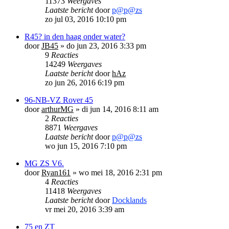
11373
Weergaves
Laatste bericht
door
p@p@zs
zo jul 03, 2016 10:10 pm
R45? in den haag onder water?
door
JB45
»
do jun 23, 2016 3:33 pm
9
Reacties
14249
Weergaves
Laatste bericht
door
hAz
zo jun 26, 2016 6:19 pm
96-NB-VZ Rover 45
door
arthurMG
»
di jun 14, 2016 8:11 am
2
Reacties
8871
Weergaves
Laatste bericht
door
p@p@zs
wo jun 15, 2016 7:10 pm
MG ZS V6.
door
Ryan161
»
wo mei 18, 2016 2:31 pm
4
Reacties
11418
Weergaves
Laatste bericht
door
Docklands
vr mei 20, 2016 3:39 am
75 en ZT