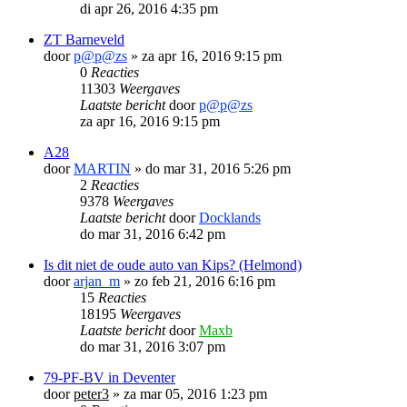
di apr 26, 2016 4:35 pm
ZT Barneveld
door
p@p@zs
»
za apr 16, 2016 9:15 pm
0
Reacties
11303
Weergaves
Laatste bericht
door
p@p@zs
za apr 16, 2016 9:15 pm
A28
door
MARTIN
»
do mar 31, 2016 5:26 pm
2
Reacties
9378
Weergaves
Laatste bericht
door
Docklands
do mar 31, 2016 6:42 pm
Is dit niet de oude auto van Kips? (Helmond)
door
arjan_m
»
zo feb 21, 2016 6:16 pm
15
Reacties
18195
Weergaves
Laatste bericht
door
Maxb
do mar 31, 2016 3:07 pm
79-PF-BV in Deventer
door
peter3
»
za mar 05, 2016 1:23 pm