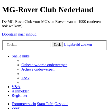
MG-Rover Club Nederland
Dé MG-RoverClub voor MG's en Rovers van na 1990 (ouderen
ook welkom)
Doorgaan naar inhoud
Uitgebreid zoeken
Zoek
Snelle links
Onbeantwoorde onderwerpen
Actieve onderwerpen
Zoek
V&A
Aanmelden
Registreer
Forumoverzicht
Stam Tafel
Gespot !
Zoek