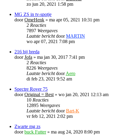
zo jun 20, 2021 1:58 pm
MG ZS in tv-spotje
door
OmeHenk
»
ma apr 05, 2021 10:31 pm
2
Reacties
7897
Weergaves
Laatste bericht
door
MARTIN
wo apr 07, 2021 7:08 pm
216 bij breda
door
Jofa
»
ma jan 30, 2017 7:41 pm
2
Reacties
8226
Weergaves
Laatste bericht
door
Aero
di feb 23, 2021 9:52 am
Spectre Rover 75
door
Original = Best
»
wo jan 20, 2021 12:13 am
10
Reacties
12895
Weergaves
Laatste bericht
door
Bart-K
vr feb 12, 2021 2:02 pm
Zwarte mg zs
door
buck Futter
»
ma aug 24, 2020 8:00 pm