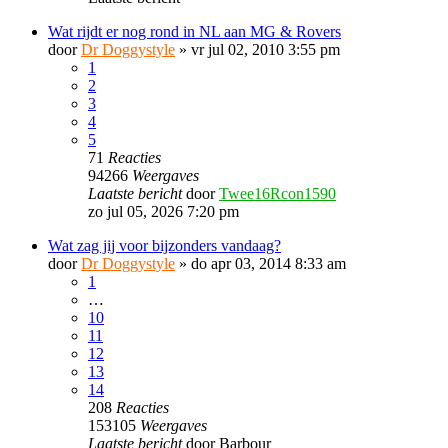
Wat rijdt er nog rond in NL aan MG & Rovers
door
Dr Doggystyle
»
vr jul 02, 2010 3:55 pm
1
2
3
4
5
71
Reacties
94266
Weergaves
Laatste bericht
door
Twee16Rcon1590
zo jul 05, 2026 7:20 pm
Wat zag jij voor bijzonders vandaag?
door
Dr Doggystyle
»
do apr 03, 2014 8:33 am
1
…
10
11
12
13
14
208
Reacties
153105
Weergaves
Laatste bericht
door
Barbour