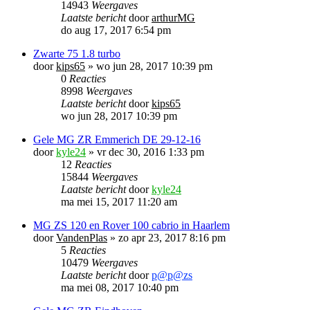
14943
Weergaves
Laatste bericht
door
arthurMG
do aug 17, 2017 6:54 pm
Zwarte 75 1.8 turbo
door
kips65
»
wo jun 28, 2017 10:39 pm
0
Reacties
8998
Weergaves
Laatste bericht
door
kips65
wo jun 28, 2017 10:39 pm
Gele MG ZR Emmerich DE 29-12-16
door
kyle24
»
vr dec 30, 2016 1:33 pm
12
Reacties
15844
Weergaves
Laatste bericht
door
kyle24
ma mei 15, 2017 11:20 am
MG ZS 120 en Rover 100 cabrio in Haarlem
door
VandenPlas
»
zo apr 23, 2017 8:16 pm
5
Reacties
10479
Weergaves
Laatste bericht
door
p@p@zs
ma mei 08, 2017 10:40 pm