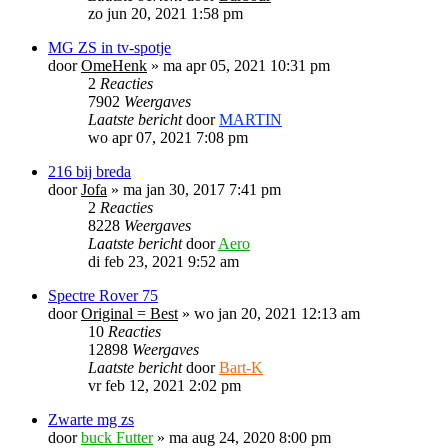
zo jun 20, 2021 1:58 pm
MG ZS in tv-spotje
door
OmeHenk
»
ma apr 05, 2021 10:31 pm
2
Reacties
7902
Weergaves
Laatste bericht
door
MARTIN
wo apr 07, 2021 7:08 pm
216 bij breda
door
Jofa
»
ma jan 30, 2017 7:41 pm
2
Reacties
8228
Weergaves
Laatste bericht
door
Aero
di feb 23, 2021 9:52 am
Spectre Rover 75
door
Original = Best
»
wo jan 20, 2021 12:13 am
10
Reacties
12898
Weergaves
Laatste bericht
door
Bart-K
vr feb 12, 2021 2:02 pm
Zwarte mg zs
door
buck Futter
»
ma aug 24, 2020 8:00 pm