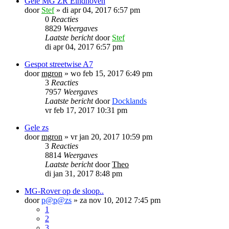
Gele MG ZR Eindhoven
door
Stef
»
di apr 04, 2017 6:57 pm
0
Reacties
8829
Weergaves
Laatste bericht
door
Stef
di apr 04, 2017 6:57 pm
Gespot streetwise A7
door
mgron
»
wo feb 15, 2017 6:49 pm
3
Reacties
7957
Weergaves
Laatste bericht
door
Docklands
vr feb 17, 2017 10:31 pm
Gele zs
door
mgron
»
vr jan 20, 2017 10:59 pm
3
Reacties
8814
Weergaves
Laatste bericht
door
Theo
di jan 31, 2017 8:48 pm
MG-Rover op de sloop..
door
p@p@zs
»
za nov 10, 2012 7:45 pm
1
2
3