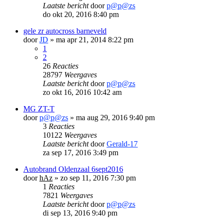
Laatste bericht
door
p@p@zs
do okt 20, 2016 8:40 pm
gele zr autocross barneveld
door
JD
»
ma apr 21, 2014 8:22 pm
1
2
26
Reacties
28797
Weergaves
Laatste bericht
door
p@p@zs
zo okt 16, 2016 10:42 am
MG ZT-T
door
p@p@zs
»
ma aug 29, 2016 9:40 pm
3
Reacties
10122
Weergaves
Laatste bericht
door
Gerald-17
za sep 17, 2016 3:49 pm
Autobrand Oldenzaal 6sept2016
door
hAz
»
zo sep 11, 2016 7:30 pm
1
Reacties
7821
Weergaves
Laatste bericht
door
p@p@zs
di sep 13, 2016 9:40 pm