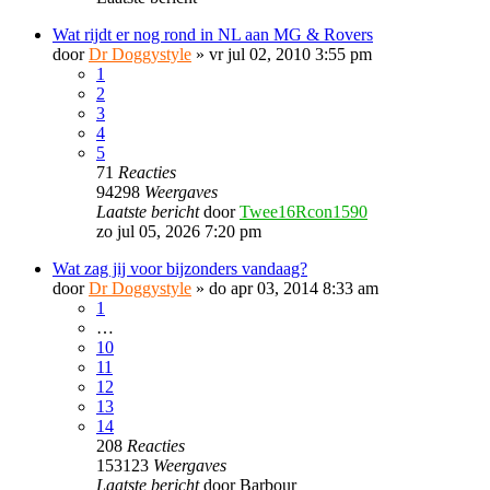
Wat rijdt er nog rond in NL aan MG & Rovers
door
Dr Doggystyle
»
vr jul 02, 2010 3:55 pm
1
2
3
4
5
71
Reacties
94298
Weergaves
Laatste bericht
door
Twee16Rcon1590
zo jul 05, 2026 7:20 pm
Wat zag jij voor bijzonders vandaag?
door
Dr Doggystyle
»
do apr 03, 2014 8:33 am
1
…
10
11
12
13
14
208
Reacties
153123
Weergaves
Laatste bericht
door
Barbour