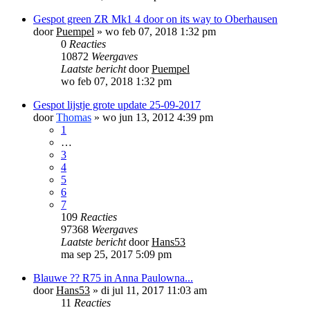
Gespot green ZR Mk1 4 door on its way to Oberhausen
door
Puempel
»
wo feb 07, 2018 1:32 pm
0
Reacties
10872
Weergaves
Laatste bericht
door
Puempel
wo feb 07, 2018 1:32 pm
Gespot lijstje grote update 25-09-2017
door
Thomas
»
wo jun 13, 2012 4:39 pm
1
…
3
4
5
6
7
109
Reacties
97368
Weergaves
Laatste bericht
door
Hans53
ma sep 25, 2017 5:09 pm
Blauwe ?? R75 in Anna Paulowna...
door
Hans53
»
di jul 11, 2017 11:03 am
11
Reacties