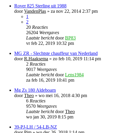
Rover 825 Sterling uit 1988
door
VandenPlas
»
za nov 22, 2014 2:37 pm
1
2
20
Reacties
26204
Weergaves
Laatste bericht
door
BP83
vr feb 22, 2019 10:32 pm
MG ZR - Slechtste chauffeur van Nederland
door
R.Haaksema
»
zo feb 10, 2019 11:14 pm
2
Reacties
9017
Weergaves
Laatste bericht
door
Lens1984
za feb 16, 2019 10:41 pm
Mg Zs 180 Aldeboarn
door
Theo
»
wo mei 16, 2018 4:30 pm
6
Reacties
9570
Weergaves
Laatste bericht
door
Theo
wo jan 30, 2019 8:15 pm
39-PJ-LH / 54-LB-NZ
door
Pim
»
wo dec 26, 2018 1:14 pm