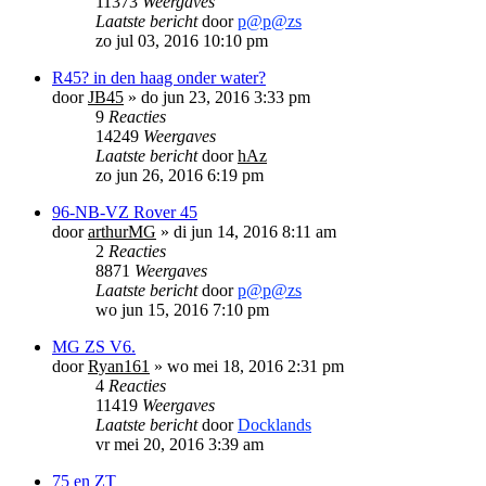
11373
Weergaves
Laatste bericht
door
p@p@zs
zo jul 03, 2016 10:10 pm
R45? in den haag onder water?
door
JB45
»
do jun 23, 2016 3:33 pm
9
Reacties
14249
Weergaves
Laatste bericht
door
hAz
zo jun 26, 2016 6:19 pm
96-NB-VZ Rover 45
door
arthurMG
»
di jun 14, 2016 8:11 am
2
Reacties
8871
Weergaves
Laatste bericht
door
p@p@zs
wo jun 15, 2016 7:10 pm
MG ZS V6.
door
Ryan161
»
wo mei 18, 2016 2:31 pm
4
Reacties
11419
Weergaves
Laatste bericht
door
Docklands
vr mei 20, 2016 3:39 am
75 en ZT