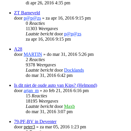
di apr 26, 2016 4:35 pm
ZT Barneveld
door
p@p@zs
»
za apr 16, 2016 9:15 pm
0
Reacties
11303
Weergaves
Laatste bericht
door
p@p@zs
za apr 16, 2016 9:15 pm
A28
door
MARTIN
»
do mar 31, 2016 5:26 pm
2
Reacties
9378
Weergaves
Laatste bericht
door
Docklands
do mar 31, 2016 6:42 pm
Is dit niet de oude auto van Kips? (Helmond)
door
arjan_m
»
zo feb 21, 2016 6:16 pm
15
Reacties
18195
Weergaves
Laatste bericht
door
Maxb
do mar 31, 2016 3:07 pm
79-PF-BV in Deventer
door
peter3
»
za mar 05, 2016 1:23 pm