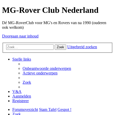
MG-Rover Club Nederland
Dé MG-RoverClub voor MG's en Rovers van na 1990 (ouderen
ook welkom)
Doorgaan naar inhoud
Uitgebreid zoeken
Zoek
Snelle links
Onbeantwoorde onderwerpen
Actieve onderwerpen
Zoek
V&A
Aanmelden
Registreer
Forumoverzicht
Stam Tafel
Gespot !
Zoek