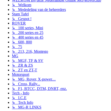
WELKOM Bij deze Nederlandse Online MG-Roverclub
↳ Welkom
↳ Mededeling van de beheerders
Stam Tafel
↳ Gespot !
ROVER
↳ 100 series, Mini
↳ 200 series en 25
↳ 400 series en 45
↳ 600, 800
↳ 75
↳ 213, 216, Montego
MG
↳ MGF, TF & SV
↳ ZR & ZS
↳ ZT en ZT-T
Motorsport
↳ MG, Rover, X-power....
↳ Cross, Rally...
↳ F1, BTCC, DTM, DNRT, enz.
Tech - Info
↳ I.C.E
↳ Tech Info
↳ MG-R LINKS