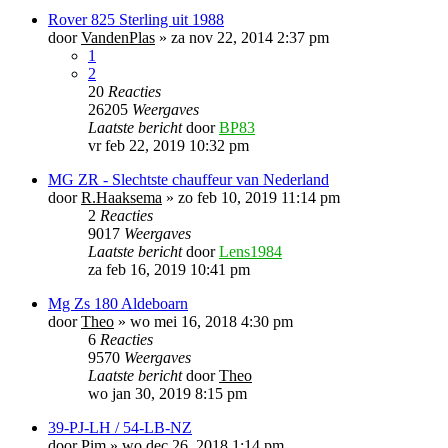
Rover 825 Sterling uit 1988
door
VandenPlas
»
za nov 22, 2014 2:37 pm
1
2
20
Reacties
26205
Weergaves
Laatste bericht
door
BP83
vr feb 22, 2019 10:32 pm
MG ZR - Slechtste chauffeur van Nederland
door
R.Haaksema
»
zo feb 10, 2019 11:14 pm
2
Reacties
9017
Weergaves
Laatste bericht
door
Lens1984
za feb 16, 2019 10:41 pm
Mg Zs 180 Aldeboarn
door
Theo
»
wo mei 16, 2018 4:30 pm
6
Reacties
9570
Weergaves
Laatste bericht
door
Theo
wo jan 30, 2019 8:15 pm
39-PJ-LH / 54-LB-NZ
door
Pim
»
wo dec 26, 2018 1:14 pm