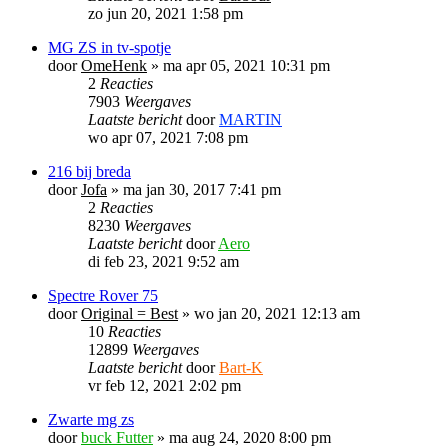
zo jun 20, 2021 1:58 pm
MG ZS in tv-spotje
door
OmeHenk
»
ma apr 05, 2021 10:31 pm
2
Reacties
7903
Weergaves
Laatste bericht
door
MARTIN
wo apr 07, 2021 7:08 pm
216 bij breda
door
Jofa
»
ma jan 30, 2017 7:41 pm
2
Reacties
8230
Weergaves
Laatste bericht
door
Aero
di feb 23, 2021 9:52 am
Spectre Rover 75
door
Original = Best
»
wo jan 20, 2021 12:13 am
10
Reacties
12899
Weergaves
Laatste bericht
door
Bart-K
vr feb 12, 2021 2:02 pm
Zwarte mg zs
door
buck Futter
»
ma aug 24, 2020 8:00 pm