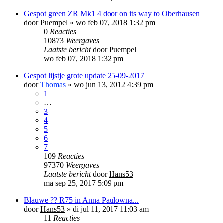
Gespot green ZR Mk1 4 door on its way to Oberhausen
door
Puempel
»
wo feb 07, 2018 1:32 pm
0
Reacties
10873
Weergaves
Laatste bericht
door
Puempel
wo feb 07, 2018 1:32 pm
Gespot lijstje grote update 25-09-2017
door
Thomas
»
wo jun 13, 2012 4:39 pm
1
…
3
4
5
6
7
109
Reacties
97370
Weergaves
Laatste bericht
door
Hans53
ma sep 25, 2017 5:09 pm
Blauwe ?? R75 in Anna Paulowna...
door
Hans53
»
di jul 11, 2017 11:03 am
11
Reacties