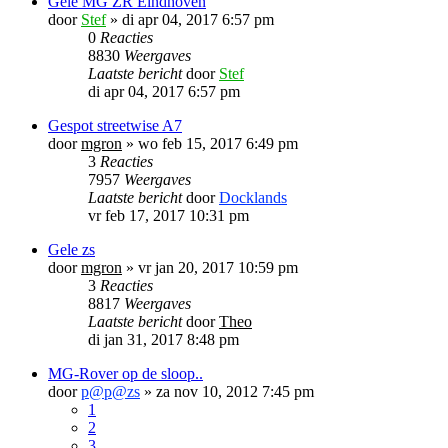
Gele MG ZR Eindhoven
door
Stef
»
di apr 04, 2017 6:57 pm
0
Reacties
8830
Weergaves
Laatste bericht
door
Stef
di apr 04, 2017 6:57 pm
Gespot streetwise A7
door
mgron
»
wo feb 15, 2017 6:49 pm
3
Reacties
7957
Weergaves
Laatste bericht
door
Docklands
vr feb 17, 2017 10:31 pm
Gele zs
door
mgron
»
vr jan 20, 2017 10:59 pm
3
Reacties
8817
Weergaves
Laatste bericht
door
Theo
di jan 31, 2017 8:48 pm
MG-Rover op de sloop..
door
p@p@zs
»
za nov 10, 2012 7:45 pm
1
2
3