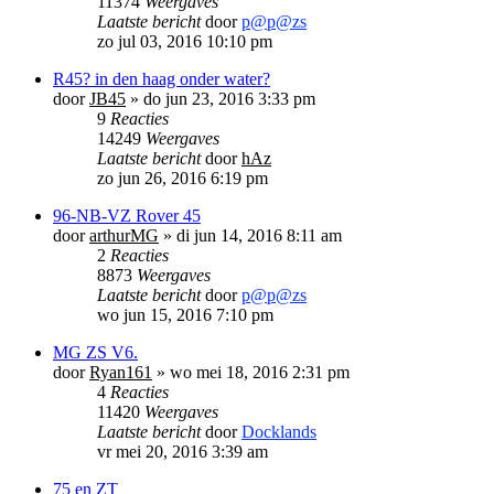
11374
Weergaves
Laatste bericht
door
p@p@zs
zo jul 03, 2016 10:10 pm
R45? in den haag onder water?
door
JB45
»
do jun 23, 2016 3:33 pm
9
Reacties
14249
Weergaves
Laatste bericht
door
hAz
zo jun 26, 2016 6:19 pm
96-NB-VZ Rover 45
door
arthurMG
»
di jun 14, 2016 8:11 am
2
Reacties
8873
Weergaves
Laatste bericht
door
p@p@zs
wo jun 15, 2016 7:10 pm
MG ZS V6.
door
Ryan161
»
wo mei 18, 2016 2:31 pm
4
Reacties
11420
Weergaves
Laatste bericht
door
Docklands
vr mei 20, 2016 3:39 am
75 en ZT