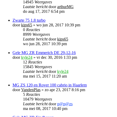
14945
Weergaves
Laatste bericht
door
arthurMG
do aug 17, 2017 6:54 pm
Zwarte 75 1.8 turbo
door
kips65
»
wo jun 28, 2017 10:39 pm
0
Reacties
8999
Weergaves
Laatste bericht
door
kips65
wo jun 28, 2017 10:39 pm
Gele MG ZR Emmerich DE 29-12-16
door
kyle24
»
vr dec 30, 2016 1:33 pm
12
Reacties
15845
Weergaves
Laatste bericht
door
kyle24
ma mei 15, 2017 11:20 am
MG ZS 120 en Rover 100 cabrio in Haarlem
door
VandenPlas
»
zo apr 23, 2017 8:16 pm
5
Reacties
10479
Weergaves
Laatste bericht
door
p@p@zs
ma mei 08, 2017 10:40 pm