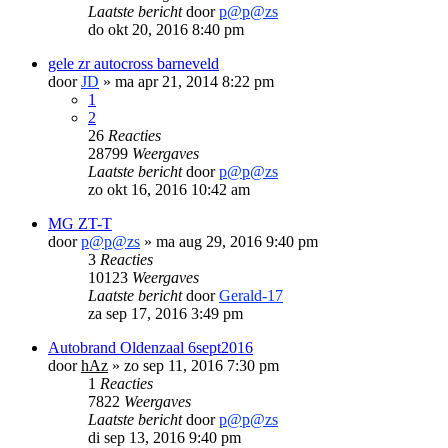
Laatste bericht
door
p@p@zs
do okt 20, 2016 8:40 pm
gele zr autocross barneveld
door
JD
»
ma apr 21, 2014 8:22 pm
1
2
26
Reacties
28799
Weergaves
Laatste bericht
door
p@p@zs
zo okt 16, 2016 10:42 am
MG ZT-T
door
p@p@zs
»
ma aug 29, 2016 9:40 pm
3
Reacties
10123
Weergaves
Laatste bericht
door
Gerald-17
za sep 17, 2016 3:49 pm
Autobrand Oldenzaal 6sept2016
door
hAz
»
zo sep 11, 2016 7:30 pm
1
Reacties
7822
Weergaves
Laatste bericht
door
p@p@zs
di sep 13, 2016 9:40 pm