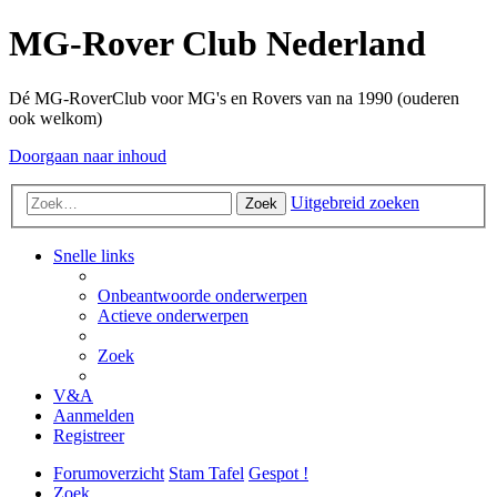
MG-Rover Club Nederland
Dé MG-RoverClub voor MG's en Rovers van na 1990 (ouderen
ook welkom)
Doorgaan naar inhoud
Uitgebreid zoeken
Zoek
Snelle links
Onbeantwoorde onderwerpen
Actieve onderwerpen
Zoek
V&A
Aanmelden
Registreer
Forumoverzicht
Stam Tafel
Gespot !
Zoek