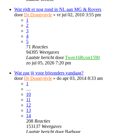
Wat rijdt er nog rond in NL aan MG & Rovers
door
Dr Doggystyle
»
vr jul 02, 2010 3:55 pm
1
2
3
4
5
71
Reacties
94395
Weergaves
Laatste bericht
door
Twee16Rcon1590
zo jul 05, 2026 7:20 pm
Wat zag jij voor bijzonders vandaag?
door
Dr Doggystyle
»
do apr 03, 2014 8:33 am
1
…
10
11
12
13
14
208
Reacties
153137
Weergaves
Laatste bericht
door
Barbour