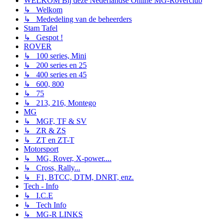
WELKOM Bij deze Nederlandse Online MG-Roverclub
↳ Welkom
↳ Mededeling van de beheerders
Stam Tafel
↳ Gespot !
ROVER
↳ 100 series, Mini
↳ 200 series en 25
↳ 400 series en 45
↳ 600, 800
↳ 75
↳ 213, 216, Montego
MG
↳ MGF, TF & SV
↳ ZR & ZS
↳ ZT en ZT-T
Motorsport
↳ MG, Rover, X-power....
↳ Cross, Rally...
↳ F1, BTCC, DTM, DNRT, enz.
Tech - Info
↳ I.C.E
↳ Tech Info
↳ MG-R LINKS