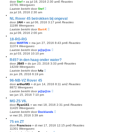
door
Stef
»
za jul 16, 2016 2:30 am
0
Reacties
10791
Weergaves
Laatste bericht
door
Stef
za jul 16, 2016 2:30 am
NL Rover 45 betrokken bij ongeval
door
JAH
»
wo jul 06, 2016 3:17 pm
4
Reacties
11198
Weergaves
Laatste bericht
door
Bart-K
za jul 09, 2016 2:00 pm
18-RG-RG
door
MARTIN
»
ma jun 27, 2016 8:43 pm
6
Reacties
11374
Weergaves
Laatste bericht
door
p@p@zs
zo jul 03, 2016 10:10 pm
R45? in den haag onder water?
door
JB45
»
do jun 23, 2016 3:33 pm
9
Reacties
14249
Weergaves
Laatste bericht
door
hAz
zo jun 26, 2016 6:19 pm
96-NB-VZ Rover 45
door
arthurMG
»
di jun 14, 2016 8:11 am
2
Reacties
8872
Weergaves
Laatste bericht
door
p@p@zs
wo jun 15, 2016 7:10 pm
MG ZS V6.
door
Ryan161
»
wo mei 18, 2016 2:31 pm
4
Reacties
11420
Weergaves
Laatste bericht
door
Docklands
vr mei 20, 2016 3:39 am
75 en ZT
door
Francisco
»
di mei 17, 2016 12:15 pm
0
Reacties
11301
Weergaves