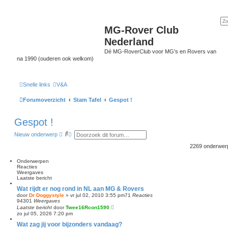
MG-Rover Club
Nederland
Dé MG-RoverClub voor MG's en Rovers van
na 1990 (ouderen ook welkom)
Snelle links
V&A
Forumoverzicht
Stam Tafel
Gespot !
Gespot !
Z
U
Nieuw onderwerp
o
i
e
t
2269 onderwe
k
g
e
Onderwerpen
b
Reacties
r
Weergaves
e
Laatste bericht
i
d
Wat rijdt er nog rond in NL aan MG & Rovers
z
door
Dr Doggystyle
»
vr jul 02, 2010 3:55 pm
71
Reacties
o
94301
Weergaves
e
Laatste bericht
door
Twee16Rcon1590
k
zo jul 05, 2026 7:20 pm
e
Wat zag jij voor bijzonders vandaag?
n