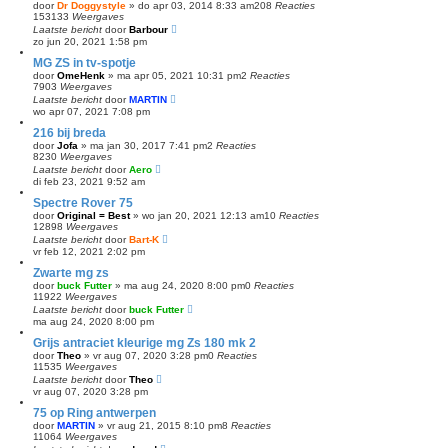
door
Dr Doggystyle
»
do apr 03, 2014 8:33 am
208
Reacties
153133
Weergaves
Laatste bericht
door
Barbour
zo jun 20, 2021 1:58 pm
MG ZS in tv-spotje
door
OmeHenk
»
ma apr 05, 2021 10:31 pm
2
Reacties
7903
Weergaves
Laatste bericht
door
MARTIN
wo apr 07, 2021 7:08 pm
216 bij breda
door
Jofa
»
ma jan 30, 2017 7:41 pm
2
Reacties
8230
Weergaves
Laatste bericht
door
Aero
di feb 23, 2021 9:52 am
Spectre Rover 75
door
Original = Best
»
wo jan 20, 2021 12:13 am
10
Reacties
12898
Weergaves
Laatste bericht
door
Bart-K
vr feb 12, 2021 2:02 pm
Zwarte mg zs
door
buck Futter
»
ma aug 24, 2020 8:00 pm
0
Reacties
11922
Weergaves
Laatste bericht
door
buck Futter
ma aug 24, 2020 8:00 pm
Grijs antraciet kleurige mg Zs 180 mk 2
door
Theo
»
vr aug 07, 2020 3:28 pm
0
Reacties
11535
Weergaves
Laatste bericht
door
Theo
vr aug 07, 2020 3:28 pm
75 op Ring antwerpen
door
MARTIN
»
vr aug 21, 2015 8:10 pm
8
Reacties
11064
Weergaves