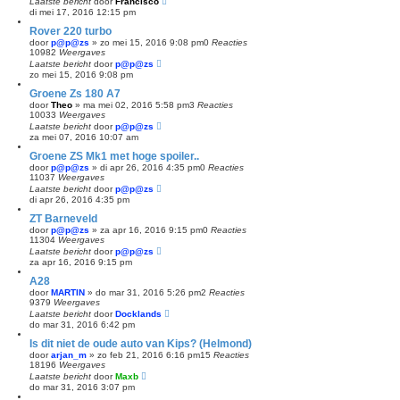
Laatste bericht
door
Francisco
di mei 17, 2016 12:15 pm
Rover 220 turbo
door
p@p@zs
»
zo mei 15, 2016 9:08 pm
0
Reacties
10982
Weergaves
Laatste bericht
door
p@p@zs
zo mei 15, 2016 9:08 pm
Groene Zs 180 A7
door
Theo
»
ma mei 02, 2016 5:58 pm
3
Reacties
10033
Weergaves
Laatste bericht
door
p@p@zs
za mei 07, 2016 10:07 am
Groene ZS Mk1 met hoge spoiler..
door
p@p@zs
»
di apr 26, 2016 4:35 pm
0
Reacties
11037
Weergaves
Laatste bericht
door
p@p@zs
di apr 26, 2016 4:35 pm
ZT Barneveld
door
p@p@zs
»
za apr 16, 2016 9:15 pm
0
Reacties
11304
Weergaves
Laatste bericht
door
p@p@zs
za apr 16, 2016 9:15 pm
A28
door
MARTIN
»
do mar 31, 2016 5:26 pm
2
Reacties
9379
Weergaves
Laatste bericht
door
Docklands
do mar 31, 2016 6:42 pm
Is dit niet de oude auto van Kips? (Helmond)
door
arjan_m
»
zo feb 21, 2016 6:16 pm
15
Reacties
18196
Weergaves
Laatste bericht
door
Maxb
do mar 31, 2016 3:07 pm