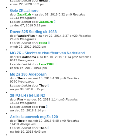
Laatste bericht
door
dread
vr mei 22, 2020 5:52 pm
Gele ZR.. almere
door
Zaza81rh
»
za dec 07, 2019 5:32 pm
0
Reacties
13943
Weergaves
Laatste bericht
door
Zaza81rh
za dec 07, 2019 5:32 pm
Rover 825 Sterling uit 1988
door
VandenPlas
»
za nov 22, 2014 2:37 pm
20
Reacties
26205
Weergaves
Laatste bericht
door
BP83
vr feb 22, 2019 10:32 pm
MG ZR - Slechtste chauffeur van Nederland
door
R.Haaksema
»
zo feb 10, 2019 11:14 pm
2
Reacties
9017
Weergaves
Laatste bericht
door
Lens1984
za feb 16, 2019 10:41 pm
Mg Zs 180 Aldeboarn
door
Theo
»
wo mei 16, 2018 4:30 pm
6
Reacties
9570
Weergaves
Laatste bericht
door
Theo
wo jan 30, 2019 8:15 pm
39-PJ-LH / 54-LB-NZ
door
Pim
»
wo dec 26, 2018 1:14 pm
0
Reacties
14933
Weergaves
Laatste bericht
door
Pim
wo dec 26, 2018 1:14 pm
Artikel autoweek mg Zs 120
door
Theo
»
ma feb 19, 2018 6:45 pm
0
Reacties
11413
Weergaves
Laatste bericht
door
Theo
ma feb 19, 2018 6:45 pm