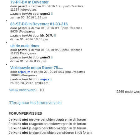
79-PF-BV in Deventer
door
peter3
»
za mar 05, 2016 1:23 pm
0
Reacties
11274
Weergaves
Laatste bericht
door
peter3
za mar 05, 2016 1:23 pm
83-SZ-DG in Deventer 01-03-216
door
peter3
»
di mar 01, 2016 9:10 pm
1
Reacties
8636
Weergaves
Laatste bericht
door
Mr. Dj M.
di mar 01, 2016 10:08 pm
uit de oude doos
door
peter3
»
di mar 01, 2016 9:29 pm
0
Reacties
11155
Weergaves
Laatste bericht
door
peter3
di mar 01, 2016 9:29 pm
Verbouwde mean Rover 75.....
door
arjan_m
»
za feb 27, 2016 4:11 pm
4
Reacties
10998
Weergaves
Laatste bericht
door
mg-zs
zo feb 28, 2016 12:03 am
Nieuw onderwerp
2269 onderwe
Terug naar het forumoverzicht
FORUMPERMISSIES
Je
kunt niet
nieuwe berichten plaatsen in dit forum
Je
kunt niet
reageren op onderwerpen in dit forum
Je
kunt niet
je eigen berichten wijzigen in dit forum
Je
kunt niet
je eigen berichten verwijderen in dit forum