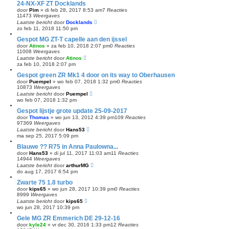
24-NX-XF ZT Docklands
door
Pim
»
di feb 28, 2017 8:53 am
7
Reacties
11473
Weergaves
Laatste bericht
door
Docklands
zo feb 11, 2018 11:50 pm
Gespot MG ZT-T capelle aan den ijssel
door
Atinos
»
za feb 10, 2018 2:07 pm
0
Reacties
11008
Weergaves
Laatste bericht
door
Atinos
za feb 10, 2018 2:07 pm
Gespot green ZR Mk1 4 door on its way to Oberhausen
door
Puempel
»
wo feb 07, 2018 1:32 pm
0
Reacties
10873
Weergaves
Laatste bericht
door
Puempel
wo feb 07, 2018 1:32 pm
Gespot lijstje grote update 25-09-2017
door
Thomas
»
wo jun 13, 2012 4:39 pm
109
Reacties
97369
Weergaves
Laatste bericht
door
Hans53
ma sep 25, 2017 5:09 pm
Blauwe ?? R75 in Anna Paulowna...
door
Hans53
»
di jul 11, 2017 11:03 am
11
Reacties
14944
Weergaves
Laatste bericht
door
arthurMG
do aug 17, 2017 6:54 pm
Zwarte 75 1.8 turbo
door
kips65
»
wo jun 28, 2017 10:39 pm
0
Reacties
8999
Weergaves
Laatste bericht
door
kips65
wo jun 28, 2017 10:39 pm
Gele MG ZR Emmerich DE 29-12-16
door
kyle24
»
vr dec 30, 2016 1:33 pm
12
Reacties