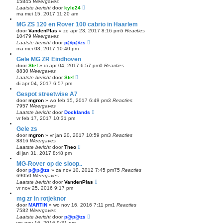
15845
Weergaves
Laatste bericht
door
kyle24
ma mei 15, 2017 11:20 am
MG ZS 120 en Rover 100 cabrio in Haarlem
door
VandenPlas
»
zo apr 23, 2017 8:16 pm
5
Reacties
10479
Weergaves
Laatste bericht
door
p@p@zs
ma mei 08, 2017 10:40 pm
Gele MG ZR Eindhoven
door
Stef
»
di apr 04, 2017 6:57 pm
0
Reacties
8830
Weergaves
Laatste bericht
door
Stef
di apr 04, 2017 6:57 pm
Gespot streetwise A7
door
mgron
»
wo feb 15, 2017 6:49 pm
3
Reacties
7957
Weergaves
Laatste bericht
door
Docklands
vr feb 17, 2017 10:31 pm
Gele zs
door
mgron
»
vr jan 20, 2017 10:59 pm
3
Reacties
8816
Weergaves
Laatste bericht
door
Theo
di jan 31, 2017 8:48 pm
MG-Rover op de sloop..
door
p@p@zs
»
za nov 10, 2012 7:45 pm
75
Reacties
69050
Weergaves
Laatste bericht
door
VandenPlas
vr nov 25, 2016 9:17 pm
mg zr in rotjeknor
door
MARTIN
»
wo nov 16, 2016 7:11 pm
1
Reacties
7582
Weergaves
Laatste bericht
door
p@p@zs
wo nov 16, 2016 9:31 pm