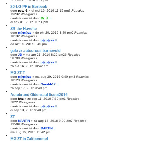
20-LG-PF in Eerbeek
door
peter3
»
di mei 10, 2016 11:15 pm
7
Reacties
15232
Weergaves
Laatste bericht
door
Mr. J.
di nov 01, 2016 11:54 pm
ZR thv Havelte
door
p@p@zs
»
do okt 20, 2016 8:40 pm
0
Reacties
10132
Weergaves
Laatste bericht
door
p@p@zs
do okt 20, 2016 8:40 pm
gele zr autocross barneveld
door
JD
»
ma apr 21, 2014 8:22 pm
26
Reacties
28798
Weergaves
Laatste bericht
door
p@p@zs
zo okt 16, 2016 10:42 am
MG ZT-T
door
p@p@zs
»
ma aug 29, 2016 9:40 pm
3
Reacties
10123
Weergaves
Laatste bericht
door
Gerald-17
za sep 17, 2016 3:49 pm
Autobrand Oldenzaal 6sept2016
door
hAz
»
zo sep 11, 2016 7:30 pm
1
Reacties
7822
Weergaves
Laatste bericht
door
p@p@zs
di sep 13, 2016 9:40 pm
ZT
door
MARTIN
»
za aug 13, 2016 9:00 am
7
Reacties
13509
Weergaves
Laatste bericht
door
MARTIN
ma aug 15, 2016 12:42 pm
MG ZT in Zaltbommel