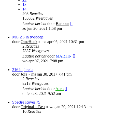
13
14
208
Reacties
153032
Weergaves
Laatste bericht
door
Barbour
zo jun 20, 2021 1:58 pm
MG ZS in tv-spotje
door
OmeHenk
»
ma apr 05, 2021 10:31 pm
2
Reacties
7887
Weergaves
Laatste bericht
door
MARTIN
wo apr 07, 2021 7:08 pm
216 bij breda
door
Jofa
»
ma jan 30, 2017 7:41 pm
2
Reacties
8218
Weergaves
Laatste bericht
door
Aero
di feb 23, 2021 9:52 am
Spectre Rover 75
door
Original = Best
»
wo jan 20, 2021 12:13 am
10
Reacties