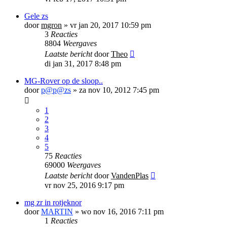
Gele zs
door
mgron
»
vr jan 20, 2017 10:59 pm
3
Reacties
8804
Weergaves
Laatste bericht
door
Theo
di jan 31, 2017 8:48 pm
MG-Rover op de sloop..
door
p@p@zs
»
za nov 10, 2012 7:45 pm
1
2
3
4
5
75
Reacties
69000
Weergaves
Laatste bericht
door
VandenPlas
vr nov 25, 2016 9:17 pm
mg zr in rotjeknor
door
MARTIN
»
wo nov 16, 2016 7:11 pm
1
Reacties