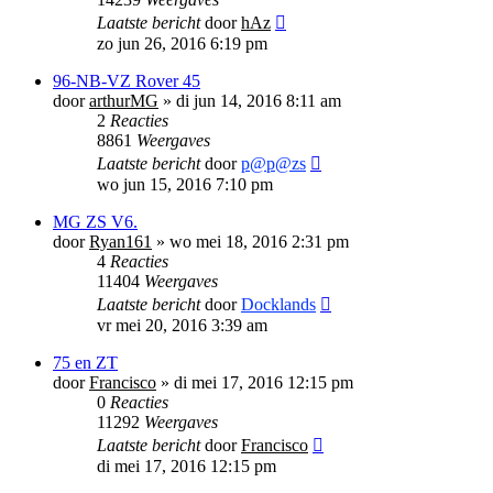
Laatste bericht
door
hAz
zo jun 26, 2016 6:19 pm
96-NB-VZ Rover 45
door
arthurMG
»
di jun 14, 2016 8:11 am
2
Reacties
8861
Weergaves
Laatste bericht
door
p@p@zs
wo jun 15, 2016 7:10 pm
MG ZS V6.
door
Ryan161
»
wo mei 18, 2016 2:31 pm
4
Reacties
11404
Weergaves
Laatste bericht
door
Docklands
vr mei 20, 2016 3:39 am
75 en ZT
door
Francisco
»
di mei 17, 2016 12:15 pm
0
Reacties
11292
Weergaves
Laatste bericht
door
Francisco
di mei 17, 2016 12:15 pm