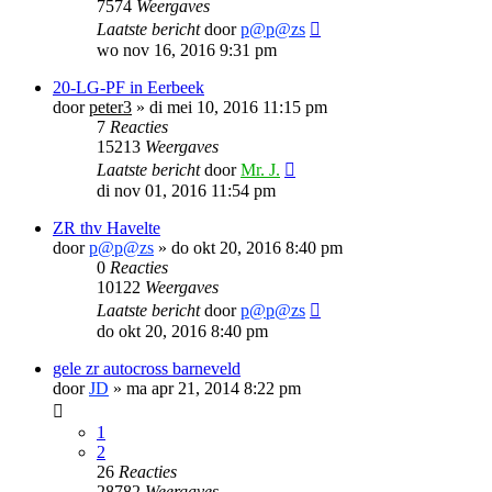
7574
Weergaves
Laatste bericht
door
p@p@zs
wo nov 16, 2016 9:31 pm
20-LG-PF in Eerbeek
door
peter3
»
di mei 10, 2016 11:15 pm
7
Reacties
15213
Weergaves
Laatste bericht
door
Mr. J.
di nov 01, 2016 11:54 pm
ZR thv Havelte
door
p@p@zs
»
do okt 20, 2016 8:40 pm
0
Reacties
10122
Weergaves
Laatste bericht
door
p@p@zs
do okt 20, 2016 8:40 pm
gele zr autocross barneveld
door
JD
»
ma apr 21, 2014 8:22 pm
1
2
26
Reacties
28782
Weergaves