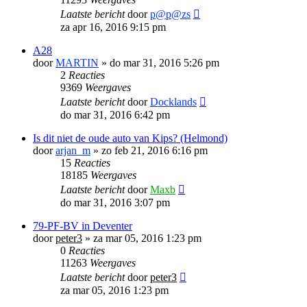
Laatste bericht
door
p@p@zs
za apr 16, 2016 9:15 pm
A28
door
MARTIN
»
do mar 31, 2016 5:26 pm
2
Reacties
9369
Weergaves
Laatste bericht
door
Docklands
do mar 31, 2016 6:42 pm
Is dit niet de oude auto van Kips? (Helmond)
door
arjan_m
»
zo feb 21, 2016 6:16 pm
15
Reacties
18185
Weergaves
Laatste bericht
door
Maxb
do mar 31, 2016 3:07 pm
79-PF-BV in Deventer
door
peter3
»
za mar 05, 2016 1:23 pm
0
Reacties
11263
Weergaves
Laatste bericht
door
peter3
za mar 05, 2016 1:23 pm