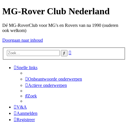
MG-Rover Club Nederland
Dé MG-RoverClub voor MG's en Rovers van na 1990 (ouderen
ook welkom)
Doorgaan naar inhoud
Uitgebreid
Zoek
zoeken
Snelle links
Onbeantwoorde onderwerpen
Actieve onderwerpen
Zoek
V&A
Aanmelden
Registreer