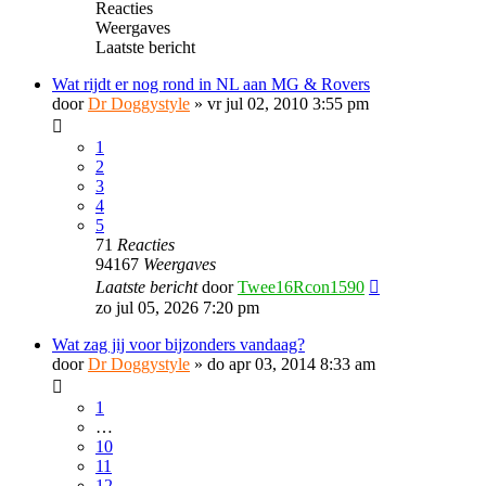
Reacties
Weergaves
Laatste bericht
Wat rijdt er nog rond in NL aan MG & Rovers
door
Dr Doggystyle
»
vr jul 02, 2010 3:55 pm
1
2
3
4
5
71
Reacties
94167
Weergaves
Laatste bericht
door
Twee16Rcon1590
zo jul 05, 2026 7:20 pm
Wat zag jij voor bijzonders vandaag?
door
Dr Doggystyle
»
do apr 03, 2014 8:33 am
1
…
10
11
12