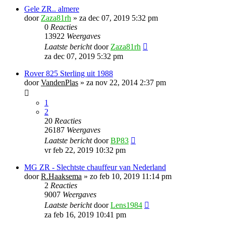
Gele ZR.. almere
door
Zaza81rh
»
za dec 07, 2019 5:32 pm
0
Reacties
13922
Weergaves
Laatste bericht
door
Zaza81rh
za dec 07, 2019 5:32 pm
Rover 825 Sterling uit 1988
door
VandenPlas
»
za nov 22, 2014 2:37 pm
1
2
20
Reacties
26187
Weergaves
Laatste bericht
door
BP83
vr feb 22, 2019 10:32 pm
MG ZR - Slechtste chauffeur van Nederland
door
R.Haaksema
»
zo feb 10, 2019 11:14 pm
2
Reacties
9007
Weergaves
Laatste bericht
door
Lens1984
za feb 16, 2019 10:41 pm