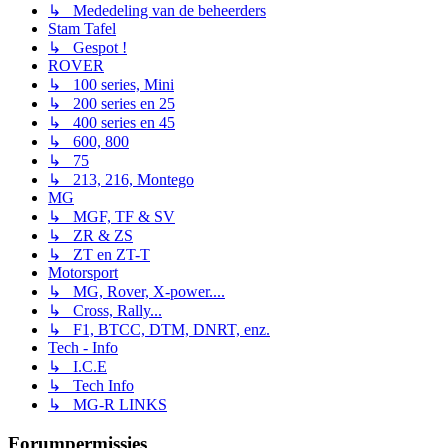
↳ Mededeling van de beheerders
Stam Tafel
↳ Gespot !
ROVER
↳ 100 series, Mini
↳ 200 series en 25
↳ 400 series en 45
↳ 600, 800
↳ 75
↳ 213, 216, Montego
MG
↳ MGF, TF & SV
↳ ZR & ZS
↳ ZT en ZT-T
Motorsport
↳ MG, Rover, X-power....
↳ Cross, Rally...
↳ F1, BTCC, DTM, DNRT, enz.
Tech - Info
↳ I.C.E
↳ Tech Info
↳ MG-R LINKS
Forumpermissies