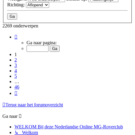
Richting:
2269 onderwerpen
Pagina
1
Ga naar pagina:
van
46
1
2
3
4
5
…
46
Volgende
Terug naar het forumoverzicht
Ga naar
WELKOM Bij deze Nederlandse Online MG-Roverclub
↳ Welkom