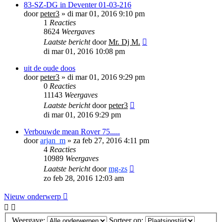
83-SZ-DG in Deventer 01-03-216
door
peter3
»
di mar 01, 2016 9:10 pm
1
Reacties
8624
Weergaves
Laatste bericht
door
Mr. Dj M.
di mar 01, 2016 10:08 pm
uit de oude doos
door
peter3
»
di mar 01, 2016 9:29 pm
0
Reacties
11143
Weergaves
Laatste bericht
door
peter3
di mar 01, 2016 9:29 pm
Verbouwde mean Rover 75.....
door
arjan_m
»
za feb 27, 2016 4:11 pm
4
Reacties
10989
Weergaves
Laatste bericht
door
mg-zs
zo feb 28, 2016 12:03 am
Nieuw onderwerp
Weergave:
Sorteer op: