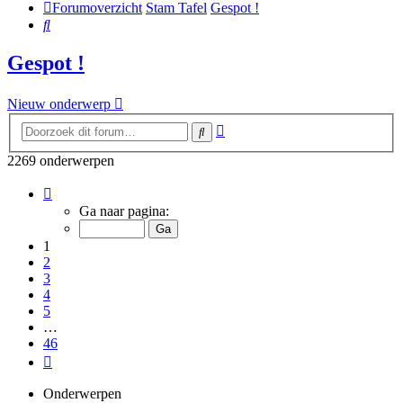
Forumoverzicht
Stam Tafel
Gespot !
Zoek
Gespot !
Nieuw onderwerp
Uitgebreid
Zoek
zoeken
2269 onderwerpen
Pagina
1
Ga naar pagina:
van
46
1
2
3
4
5
…
46
Volgende
Onderwerpen