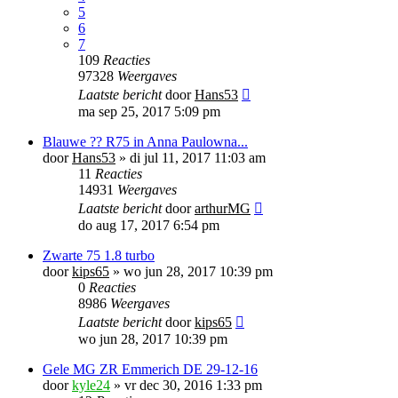
5
6
7
109
Reacties
97328
Weergaves
Laatste bericht
door
Hans53
ma sep 25, 2017 5:09 pm
Blauwe ?? R75 in Anna Paulowna...
door
Hans53
»
di jul 11, 2017 11:03 am
11
Reacties
14931
Weergaves
Laatste bericht
door
arthurMG
do aug 17, 2017 6:54 pm
Zwarte 75 1.8 turbo
door
kips65
»
wo jun 28, 2017 10:39 pm
0
Reacties
8986
Weergaves
Laatste bericht
door
kips65
wo jun 28, 2017 10:39 pm
Gele MG ZR Emmerich DE 29-12-16
door
kyle24
»
vr dec 30, 2016 1:33 pm