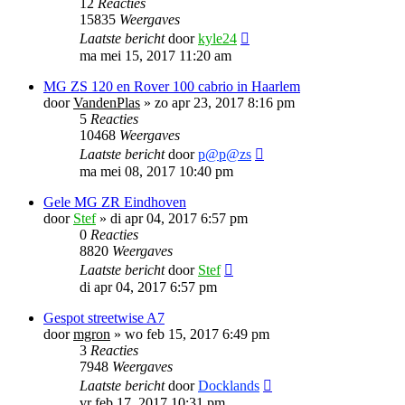
12
Reacties
15835
Weergaves
Laatste bericht
door
kyle24
ma mei 15, 2017 11:20 am
MG ZS 120 en Rover 100 cabrio in Haarlem
door
VandenPlas
»
zo apr 23, 2017 8:16 pm
5
Reacties
10468
Weergaves
Laatste bericht
door
p@p@zs
ma mei 08, 2017 10:40 pm
Gele MG ZR Eindhoven
door
Stef
»
di apr 04, 2017 6:57 pm
0
Reacties
8820
Weergaves
Laatste bericht
door
Stef
di apr 04, 2017 6:57 pm
Gespot streetwise A7
door
mgron
»
wo feb 15, 2017 6:49 pm
3
Reacties
7948
Weergaves
Laatste bericht
door
Docklands
vr feb 17, 2017 10:31 pm