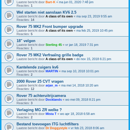
Laatste bericht door
Bart-K
«
ma jun 01, 2020 7:48 pm
Reacties:
1
Wel starten niet aanslaan KV6 2.5
Laatste bericht door
A class of its own
«
ma sep 23, 2019 9:55 am
Reacties:
14
Rover 75 MK2 Front bumper upgrade
Laatste bericht door
A class of its own
«
ma feb 25, 2019 10:45 pm
Reacties:
5
18" velgen
Laatste bericht door
Sterling 45
«
vr jan 18, 2019 7:31 pm
Reacties:
1
Rover 75 MK2 Verfraaïng grille badge
Laatste bericht door
A class of its own
«
do nov 15, 2018 6:21 pm
Kantelende zuigers kv6
Laatste bericht door
MARTIN
«
ma sep 10, 2018 10:01 pm
Reacties:
2
2000 Rover 25 CVT vragen
Laatste bericht door
arjan_m
«
ma mei 14, 2018 10:20 am
Reacties:
12
Rover 75 achteruitrijcamera
Laatste bericht door
Docklands
«
wo mei 09, 2018 8:21 pm
Reacties:
3
Verlaging MG ZR welke ?
Laatste bericht door
Mista T
«
wo apr 18, 2018 6:58 am
Reacties:
2
Bestand toevoegen ITG luchtfilters
Laatste bericht door
Dr Doggystyle
«
vr feb 23, 2018 8:06 am