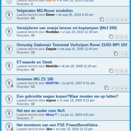
Laatste bericht door
Bart-K
«
vr nov 19, 2010 8:26 pm
Reacties:
2
Velgmaten MG-Rover modellen
Laatste bericht door
Eimer
«
do aug 05, 2010 6:35 pm
Reacties:
65
1
2
3
4
5
Verwijderen van oranje lenzen uit koplampen (Mk3 200)
Laatste bericht door
Rvelleko
«
vr jun 18, 2010 12:38 am
Reacties:
43
1
2
3
Onrustig Stationair Toerental Verholpen Rover 214SI MPI 16V
Laatste bericht door
Zeppie
«
ma aug 10, 2009 12:44 pm
Reacties:
19
1
2
ET-waarde en Steek
Laatste bericht door
Mark16v
«
di okt 28, 2008 11:26 am
Reacties:
45
1
2
3
invoeren MG ZS 180
Laatste bericht door
MARTIN
«
zo jul 01, 2007 8:41 am
Reacties:
53
1
2
3
4
Een gebruikte wagen kopen?Waar moeten we op letten?
Laatste bericht door
mgron
«
vr mar 18, 2005 9:21 pm
Reacties:
10
Het een en ander over NoS
Laatste bericht door
Mista T
«
zo jan 11, 2004 4:01 pm
Reacties:
7
Het monteren van een FSE PowerBoostValve .
Laatste bericht door
Järv
«
zo mar 23, 2003 11:12 pm