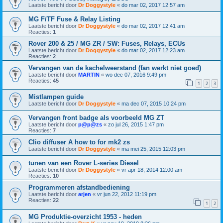
Laatste bericht door
Dr Doggystyle
«
do mar 02, 2017 12:57 am
MG F/TF Fuse & Relay Listing
Laatste bericht door
Dr Doggystyle
«
do mar 02, 2017 12:41 am
Reacties:
1
Rover 200 & 25 / MG ZR / SW: Fuses, Relays, ECUs
Laatste bericht door
Dr Doggystyle
«
do mar 02, 2017 12:23 am
Reacties:
2
Vervangen van de kachelweerstand (fan werkt niet goed)
Laatste bericht door
MARTIN
«
wo dec 07, 2016 9:49 pm
Reacties:
45
1
2
3
Mistlampen guide
Laatste bericht door
Dr Doggystyle
«
ma dec 07, 2015 10:24 pm
Vervangen front badge als voorbeeld MG ZT
Laatste bericht door
p@p@zs
«
zo jul 26, 2015 1:47 pm
Reacties:
7
Clio diffuser A how to for mk2 zs
Laatste bericht door
Dr Doggystyle
«
ma mei 25, 2015 12:03 pm
tunen van een Rover L-series Diesel
Laatste bericht door
Dr Doggystyle
«
vr apr 18, 2014 12:00 am
Reacties:
10
Programmeren afstandbediening
Laatste bericht door
arjen
«
vr jun 22, 2012 11:19 pm
Reacties:
22
1
2
MG Produktie-overzicht 1953 - heden