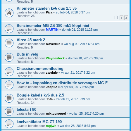
Reacties:
5
Kilometer standen kv6 dus 2.5 v6
Laatste bericht door
Pica
«
zo feb 04, 2018 3:37 pm
Reacties:
25
1
2
Benzinemeter MG ZS 180 mk1 klopt niet
Laatste bericht door
MARTIN
«
do feb 01, 2018 11:23 pm
Reacties:
1
Airco 45 mark 2
Laatste bericht door
Roverlike
«
wo aug 09, 2017 6:54 am
Reacties:
5
Buts in velg
Laatste bericht door
Waynestock
«
do mei 18, 2017 9:39 pm
Reacties:
8
Chassisnummerontleding
Laatste bericht door
zwelgje
«
vr apr 21, 2017 8:22 pm
Reacties:
1
How to - koppaking en distributie vervangen MG F
Laatste bericht door
Joep62
«
di apr 04, 2017 5:55 pm
Bougie kabels kv6 dus 2.5
Laatste bericht door
Jofa
«
za feb 11, 2017 5:39 pm
Reacties:
14
telestart 80
Laatste bericht door
mixtuurorgel
«
wo jan 25, 2017 4:20 pm
koelventilator MG ZT 190
Laatste bericht door
mgjwh
«
wo dec 28, 2016 8:37 pm