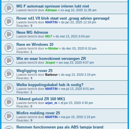
MG F automaat opnieuw inleren lukt niet
Laatste bericht door
Adriaan
«
zo aug 10, 2025 11:38 am
Rover sd1 V8 blok staat vast ,graag advies gevraagd
Laatste bericht door
MARTIN
«
do jan 23, 2025 12:18 pm
Reacties:
9
Neue MG Adresse
Laatste bericht door
MG7
«
do mei 13, 2021 6:54 pm
Rave en Windows 10
Laatste bericht door
v-50rider
«
do dec 03, 2020 6:10 pm
Reacties:
1
Wie en waar homokineet vervangen ZR
Laatste bericht door
Jesper
«
wo sep 23, 2020 9:07 pm
Wegligging rover 25
Laatste bericht door
Barbour
«
do aug 13, 2020 2:19 pm
Reacties:
4
Welke koppelingskabel heb ik nodig?
Laatste bericht door
MARTIN
«
ma jul 13, 2020 8:01 pm
Reacties:
1
Tikkend geluid ZR 160 MK1
Laatste bericht door
arjan_m
«
di jun 23, 2020 4:30 pm
Reacties:
6
Misfire melding rover 25
Laatste bericht door
MARTIN
«
ma jun 15, 2020 2:19 pm
Reacties:
9
Remmen functioneren pas als ABS lampje brand