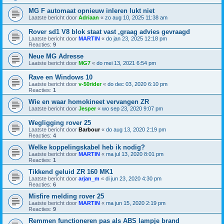
MG F automaat opnieuw inleren lukt niet
Laatste bericht door
Adriaan
«
zo aug 10, 2025 11:38 am
Rover sd1 V8 blok staat vast ,graag advies gevraagd
Laatste bericht door
MARTIN
«
do jan 23, 2025 12:18 pm
Reacties:
9
Neue MG Adresse
Laatste bericht door
MG7
«
do mei 13, 2021 6:54 pm
Rave en Windows 10
Laatste bericht door
v-50rider
«
do dec 03, 2020 6:10 pm
Reacties:
1
Wie en waar homokineet vervangen ZR
Laatste bericht door
Jesper
«
wo sep 23, 2020 9:07 pm
Wegligging rover 25
Laatste bericht door
Barbour
«
do aug 13, 2020 2:19 pm
Reacties:
4
Welke koppelingskabel heb ik nodig?
Laatste bericht door
MARTIN
«
ma jul 13, 2020 8:01 pm
Reacties:
1
Tikkend geluid ZR 160 MK1
Laatste bericht door
arjan_m
«
di jun 23, 2020 4:30 pm
Reacties:
6
Misfire melding rover 25
Laatste bericht door
MARTIN
«
ma jun 15, 2020 2:19 pm
Reacties:
9
Remmen functioneren pas als ABS lampje brand