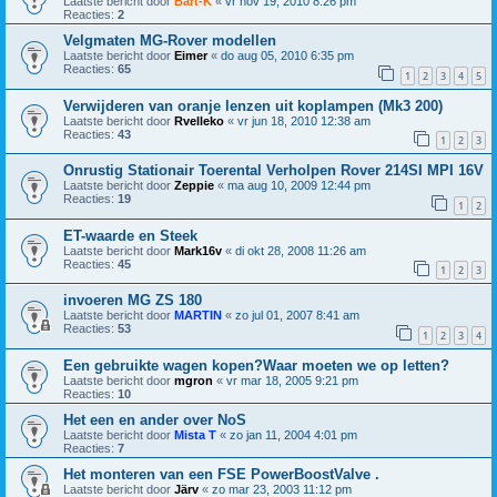
Laatste bericht door
Bart-K
«
vr nov 19, 2010 8:26 pm
Reacties:
2
Velgmaten MG-Rover modellen
Laatste bericht door
Eimer
«
do aug 05, 2010 6:35 pm
Reacties:
65
1
2
3
4
5
Verwijderen van oranje lenzen uit koplampen (Mk3 200)
Laatste bericht door
Rvelleko
«
vr jun 18, 2010 12:38 am
Reacties:
43
1
2
3
Onrustig Stationair Toerental Verholpen Rover 214SI MPI 16V
Laatste bericht door
Zeppie
«
ma aug 10, 2009 12:44 pm
Reacties:
19
1
2
ET-waarde en Steek
Laatste bericht door
Mark16v
«
di okt 28, 2008 11:26 am
Reacties:
45
1
2
3
invoeren MG ZS 180
Laatste bericht door
MARTIN
«
zo jul 01, 2007 8:41 am
Reacties:
53
1
2
3
4
Een gebruikte wagen kopen?Waar moeten we op letten?
Laatste bericht door
mgron
«
vr mar 18, 2005 9:21 pm
Reacties:
10
Het een en ander over NoS
Laatste bericht door
Mista T
«
zo jan 11, 2004 4:01 pm
Reacties:
7
Het monteren van een FSE PowerBoostValve .
Laatste bericht door
Järv
«
zo mar 23, 2003 11:12 pm