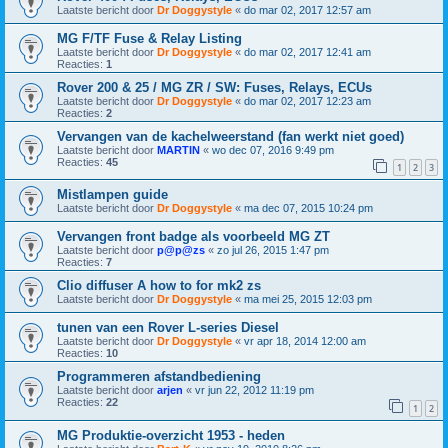
Laatste bericht door
Dr Doggystyle
«
do mar 02, 2017 12:57 am
MG F/TF Fuse & Relay Listing
Laatste bericht door
Dr Doggystyle
«
do mar 02, 2017 12:41 am
Reacties:
1
Rover 200 & 25 / MG ZR / SW: Fuses, Relays, ECUs
Laatste bericht door
Dr Doggystyle
«
do mar 02, 2017 12:23 am
Reacties:
2
Vervangen van de kachelweerstand (fan werkt niet goed)
Laatste bericht door
MARTIN
«
wo dec 07, 2016 9:49 pm
Reacties:
45
1
2
3
Mistlampen guide
Laatste bericht door
Dr Doggystyle
«
ma dec 07, 2015 10:24 pm
Vervangen front badge als voorbeeld MG ZT
Laatste bericht door
p@p@zs
«
zo jul 26, 2015 1:47 pm
Reacties:
7
Clio diffuser A how to for mk2 zs
Laatste bericht door
Dr Doggystyle
«
ma mei 25, 2015 12:03 pm
tunen van een Rover L-series Diesel
Laatste bericht door
Dr Doggystyle
«
vr apr 18, 2014 12:00 am
Reacties:
10
Programmeren afstandbediening
Laatste bericht door
arjen
«
vr jun 22, 2012 11:19 pm
Reacties:
22
1
2
MG Produktie-overzicht 1953 - heden