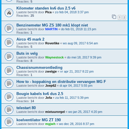
Reacties:
5
Kilometer standen kv6 dus 2.5 v6
Laatste bericht door
Pica
«
zo feb 04, 2018 3:37 pm
Reacties:
25
1
2
Benzinemeter MG ZS 180 mk1 klopt niet
Laatste bericht door
MARTIN
«
do feb 01, 2018 11:23 pm
Reacties:
1
Airco 45 mark 2
Laatste bericht door
Roverlike
«
wo aug 09, 2017 6:54 am
Reacties:
5
Buts in velg
Laatste bericht door
Waynestock
«
do mei 18, 2017 9:39 pm
Reacties:
8
Chassisnummerontleding
Laatste bericht door
zwelgje
«
vr apr 21, 2017 8:22 pm
Reacties:
1
How to - koppaking en distributie vervangen MG F
Laatste bericht door
Joep62
«
di apr 04, 2017 5:55 pm
Bougie kabels kv6 dus 2.5
Laatste bericht door
Jofa
«
za feb 11, 2017 5:39 pm
Reacties:
14
telestart 80
Laatste bericht door
mixtuurorgel
«
wo jan 25, 2017 4:20 pm
koelventilator MG ZT 190
Laatste bericht door
mgjwh
«
wo dec 28, 2016 8:37 pm