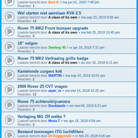
Laatste bericht door
Bart-K
«
ma jun 01, 2020 7:48 pm
Reacties:
1
Wel starten niet aanslaan KV6 2.5
Laatste bericht door
A class of its own
«
ma sep 23, 2019 9:55 am
Reacties:
14
Rover 75 MK2 Front bumper upgrade
Laatste bericht door
A class of its own
«
ma feb 25, 2019 10:45 pm
Reacties:
5
18" velgen
Laatste bericht door
Sterling 45
«
vr jan 18, 2019 7:31 pm
Reacties:
1
Rover 75 MK2 Verfraaïng grille badge
Laatste bericht door
A class of its own
«
do nov 15, 2018 6:21 pm
Kantelende zuigers kv6
Laatste bericht door
MARTIN
«
ma sep 10, 2018 10:01 pm
Reacties:
2
2000 Rover 25 CVT vragen
Laatste bericht door
arjan_m
«
ma mei 14, 2018 10:20 am
Reacties:
12
Rover 75 achteruitrijcamera
Laatste bericht door
Docklands
«
wo mei 09, 2018 8:21 pm
Reacties:
3
Verlaging MG ZR welke ?
Laatste bericht door
Mista T
«
wo apr 18, 2018 6:58 am
Reacties:
2
Bestand toevoegen ITG luchtfilters
Laatste bericht door
Dr Doggystyle
«
vr feb 23, 2018 8:06 am