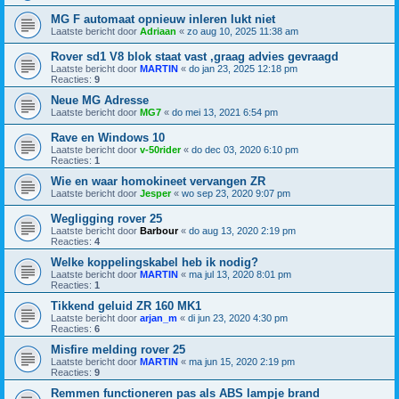
MG F automaat opnieuw inleren lukt niet
Laatste bericht door
Adriaan
«
zo aug 10, 2025 11:38 am
Rover sd1 V8 blok staat vast ,graag advies gevraagd
Laatste bericht door
MARTIN
«
do jan 23, 2025 12:18 pm
Reacties:
9
Neue MG Adresse
Laatste bericht door
MG7
«
do mei 13, 2021 6:54 pm
Rave en Windows 10
Laatste bericht door
v-50rider
«
do dec 03, 2020 6:10 pm
Reacties:
1
Wie en waar homokineet vervangen ZR
Laatste bericht door
Jesper
«
wo sep 23, 2020 9:07 pm
Wegligging rover 25
Laatste bericht door
Barbour
«
do aug 13, 2020 2:19 pm
Reacties:
4
Welke koppelingskabel heb ik nodig?
Laatste bericht door
MARTIN
«
ma jul 13, 2020 8:01 pm
Reacties:
1
Tikkend geluid ZR 160 MK1
Laatste bericht door
arjan_m
«
di jun 23, 2020 4:30 pm
Reacties:
6
Misfire melding rover 25
Laatste bericht door
MARTIN
«
ma jun 15, 2020 2:19 pm
Reacties:
9
Remmen functioneren pas als ABS lampje brand