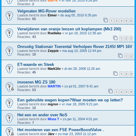
Laatste bericht door
Bart-K
«
vr nov 19, 2010 8:26 pm
Reacties:
2
Velgmaten MG-Rover modellen
Laatste bericht door
Eimer
«
do aug 05, 2010 6:35 pm
Reacties:
65
1
2
3
4
5
Verwijderen van oranje lenzen uit koplampen (Mk3 200)
Laatste bericht door
Rvelleko
«
vr jun 18, 2010 12:38 am
Reacties:
43
1
2
3
Onrustig Stationair Toerental Verholpen Rover 214SI MPI 16V
Laatste bericht door
Zeppie
«
ma aug 10, 2009 12:44 pm
Reacties:
19
1
2
ET-waarde en Steek
Laatste bericht door
Mark16v
«
di okt 28, 2008 11:26 am
Reacties:
45
1
2
3
invoeren MG ZS 180
Laatste bericht door
MARTIN
«
zo jul 01, 2007 8:41 am
Reacties:
53
1
2
3
4
Een gebruikte wagen kopen?Waar moeten we op letten?
Laatste bericht door
mgron
«
vr mar 18, 2005 9:21 pm
Reacties:
10
Het een en ander over NoS
Laatste bericht door
Mista T
«
zo jan 11, 2004 4:01 pm
Reacties:
7
Het monteren van een FSE PowerBoostValve .
Laatste bericht door
Järv
«
zo mar 23, 2003 11:12 pm