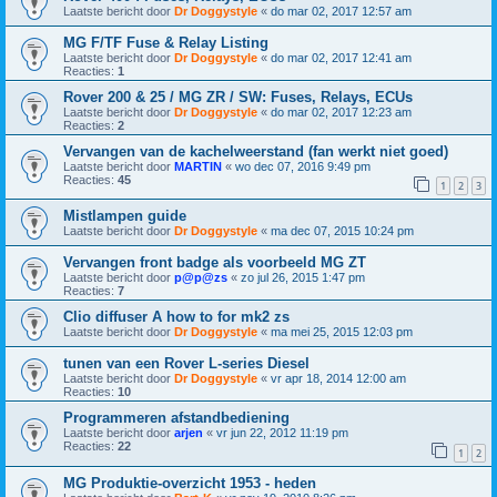
Laatste bericht door
Dr Doggystyle
«
do mar 02, 2017 12:57 am
MG F/TF Fuse & Relay Listing
Laatste bericht door
Dr Doggystyle
«
do mar 02, 2017 12:41 am
Reacties:
1
Rover 200 & 25 / MG ZR / SW: Fuses, Relays, ECUs
Laatste bericht door
Dr Doggystyle
«
do mar 02, 2017 12:23 am
Reacties:
2
Vervangen van de kachelweerstand (fan werkt niet goed)
Laatste bericht door
MARTIN
«
wo dec 07, 2016 9:49 pm
Reacties:
45
1
2
3
Mistlampen guide
Laatste bericht door
Dr Doggystyle
«
ma dec 07, 2015 10:24 pm
Vervangen front badge als voorbeeld MG ZT
Laatste bericht door
p@p@zs
«
zo jul 26, 2015 1:47 pm
Reacties:
7
Clio diffuser A how to for mk2 zs
Laatste bericht door
Dr Doggystyle
«
ma mei 25, 2015 12:03 pm
tunen van een Rover L-series Diesel
Laatste bericht door
Dr Doggystyle
«
vr apr 18, 2014 12:00 am
Reacties:
10
Programmeren afstandbediening
Laatste bericht door
arjen
«
vr jun 22, 2012 11:19 pm
Reacties:
22
1
2
MG Produktie-overzicht 1953 - heden