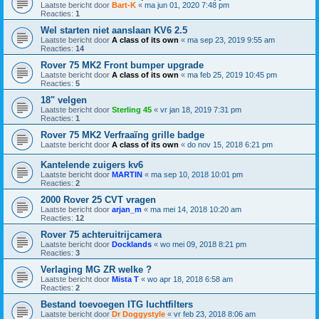
Laatste bericht door
Bart-K
«
ma jun 01, 2020 7:48 pm
Reacties:
1
Wel starten niet aanslaan KV6 2.5
Laatste bericht door
A class of its own
«
ma sep 23, 2019 9:55 am
Reacties:
14
Rover 75 MK2 Front bumper upgrade
Laatste bericht door
A class of its own
«
ma feb 25, 2019 10:45 pm
Reacties:
5
18" velgen
Laatste bericht door
Sterling 45
«
vr jan 18, 2019 7:31 pm
Reacties:
1
Rover 75 MK2 Verfraaïng grille badge
Laatste bericht door
A class of its own
«
do nov 15, 2018 6:21 pm
Kantelende zuigers kv6
Laatste bericht door
MARTIN
«
ma sep 10, 2018 10:01 pm
Reacties:
2
2000 Rover 25 CVT vragen
Laatste bericht door
arjan_m
«
ma mei 14, 2018 10:20 am
Reacties:
12
Rover 75 achteruitrijcamera
Laatste bericht door
Docklands
«
wo mei 09, 2018 8:21 pm
Reacties:
3
Verlaging MG ZR welke ?
Laatste bericht door
Mista T
«
wo apr 18, 2018 6:58 am
Reacties:
2
Bestand toevoegen ITG luchtfilters
Laatste bericht door
Dr Doggystyle
«
vr feb 23, 2018 8:06 am