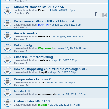
Reacties:
5
Kilometer standen kv6 dus 2.5 v6
Laatste bericht door
Pica
«
zo feb 04, 2018 3:37 pm
Reacties:
25
1
2
Benzinemeter MG ZS 180 mk1 klopt niet
Laatste bericht door
MARTIN
«
do feb 01, 2018 11:23 pm
Reacties:
1
Airco 45 mark 2
Laatste bericht door
Roverlike
«
wo aug 09, 2017 6:54 am
Reacties:
5
Buts in velg
Laatste bericht door
Waynestock
«
do mei 18, 2017 9:39 pm
Reacties:
8
Chassisnummerontleding
Laatste bericht door
zwelgje
«
vr apr 21, 2017 8:22 pm
Reacties:
1
How to - koppaking en distributie vervangen MG F
Laatste bericht door
Joep62
«
di apr 04, 2017 5:55 pm
Bougie kabels kv6 dus 2.5
Laatste bericht door
Jofa
«
za feb 11, 2017 5:39 pm
Reacties:
14
telestart 80
Laatste bericht door
mixtuurorgel
«
wo jan 25, 2017 4:20 pm
koelventilator MG ZT 190
Laatste bericht door
mgjwh
«
wo dec 28, 2016 8:37 pm