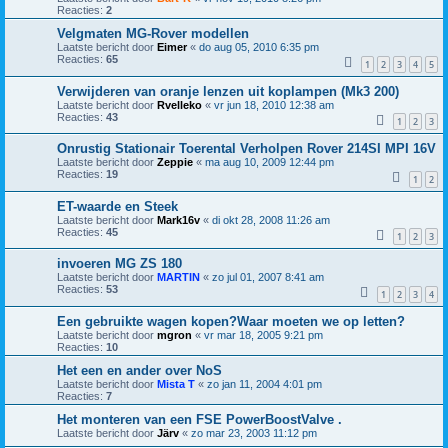
Reacties:
2
Velgmaten MG-Rover modellen
Laatste bericht door
Eimer
«
do aug 05, 2010 6:35 pm
Reacties:
65
1
2
3
4
5
Verwijderen van oranje lenzen uit koplampen (Mk3 200)
Laatste bericht door
Rvelleko
«
vr jun 18, 2010 12:38 am
Reacties:
43
1
2
3
Onrustig Stationair Toerental Verholpen Rover 214SI MPI 16V
Laatste bericht door
Zeppie
«
ma aug 10, 2009 12:44 pm
Reacties:
19
1
2
ET-waarde en Steek
Laatste bericht door
Mark16v
«
di okt 28, 2008 11:26 am
Reacties:
45
1
2
3
invoeren MG ZS 180
Laatste bericht door
MARTIN
«
zo jul 01, 2007 8:41 am
Reacties:
53
1
2
3
4
Een gebruikte wagen kopen?Waar moeten we op letten?
Laatste bericht door
mgron
«
vr mar 18, 2005 9:21 pm
Reacties:
10
Het een en ander over NoS
Laatste bericht door
Mista T
«
zo jan 11, 2004 4:01 pm
Reacties:
7
Het monteren van een FSE PowerBoostValve .
Laatste bericht door
Järv
«
zo mar 23, 2003 11:12 pm