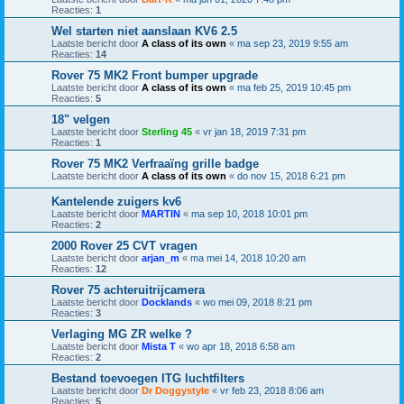
Reacties:
1
Wel starten niet aanslaan KV6 2.5
Laatste bericht door
A class of its own
«
ma sep 23, 2019 9:55 am
Reacties:
14
Rover 75 MK2 Front bumper upgrade
Laatste bericht door
A class of its own
«
ma feb 25, 2019 10:45 pm
Reacties:
5
18" velgen
Laatste bericht door
Sterling 45
«
vr jan 18, 2019 7:31 pm
Reacties:
1
Rover 75 MK2 Verfraaïng grille badge
Laatste bericht door
A class of its own
«
do nov 15, 2018 6:21 pm
Kantelende zuigers kv6
Laatste bericht door
MARTIN
«
ma sep 10, 2018 10:01 pm
Reacties:
2
2000 Rover 25 CVT vragen
Laatste bericht door
arjan_m
«
ma mei 14, 2018 10:20 am
Reacties:
12
Rover 75 achteruitrijcamera
Laatste bericht door
Docklands
«
wo mei 09, 2018 8:21 pm
Reacties:
3
Verlaging MG ZR welke ?
Laatste bericht door
Mista T
«
wo apr 18, 2018 6:58 am
Reacties:
2
Bestand toevoegen ITG luchtfilters
Laatste bericht door
Dr Doggystyle
«
vr feb 23, 2018 8:06 am
Reacties:
5