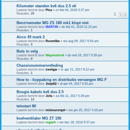
Kilometer standen kv6 dus 2.5 v6
Laatste bericht door
Pica
«
zo feb 04, 2018 3:37 pm
Reacties:
25
1
2
Benzinemeter MG ZS 180 mk1 klopt niet
Laatste bericht door
MARTIN
«
do feb 01, 2018 11:23 pm
Reacties:
1
Airco 45 mark 2
Laatste bericht door
Roverlike
«
wo aug 09, 2017 6:54 am
Reacties:
5
Buts in velg
Laatste bericht door
Waynestock
«
do mei 18, 2017 9:39 pm
Reacties:
8
Chassisnummerontleding
Laatste bericht door
zwelgje
«
vr apr 21, 2017 8:22 pm
Reacties:
1
How to - koppaking en distributie vervangen MG F
Laatste bericht door
Joep62
«
di apr 04, 2017 5:55 pm
Bougie kabels kv6 dus 2.5
Laatste bericht door
Jofa
«
za feb 11, 2017 5:39 pm
Reacties:
14
telestart 80
Laatste bericht door
mixtuurorgel
«
wo jan 25, 2017 4:20 pm
koelventilator MG ZT 190
Laatste bericht door
mgjwh
«
wo dec 28, 2016 8:37 pm