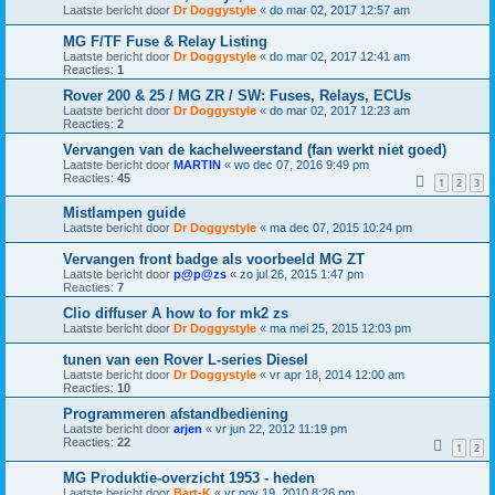
Laatste bericht door
Dr Doggystyle
«
do mar 02, 2017 12:57 am
MG F/TF Fuse & Relay Listing
Laatste bericht door
Dr Doggystyle
«
do mar 02, 2017 12:41 am
Reacties:
1
Rover 200 & 25 / MG ZR / SW: Fuses, Relays, ECUs
Laatste bericht door
Dr Doggystyle
«
do mar 02, 2017 12:23 am
Reacties:
2
Vervangen van de kachelweerstand (fan werkt niet goed)
Laatste bericht door
MARTIN
«
wo dec 07, 2016 9:49 pm
Reacties:
45
1
2
3
Mistlampen guide
Laatste bericht door
Dr Doggystyle
«
ma dec 07, 2015 10:24 pm
Vervangen front badge als voorbeeld MG ZT
Laatste bericht door
p@p@zs
«
zo jul 26, 2015 1:47 pm
Reacties:
7
Clio diffuser A how to for mk2 zs
Laatste bericht door
Dr Doggystyle
«
ma mei 25, 2015 12:03 pm
tunen van een Rover L-series Diesel
Laatste bericht door
Dr Doggystyle
«
vr apr 18, 2014 12:00 am
Reacties:
10
Programmeren afstandbediening
Laatste bericht door
arjen
«
vr jun 22, 2012 11:19 pm
Reacties:
22
1
2
MG Produktie-overzicht 1953 - heden
Laatste bericht door
Bart-K
«
vr nov 19, 2010 8:26 pm