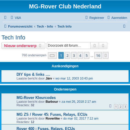
MG-Rover Club Nederland
V&A
Registreer
Aanmelden
Z
Forumoverzicht
Tech - Info
Tech Info
o
Tech Info
e
Zoek
Uitgebreid z
Nieuw onderwerp
k
Pagina
1
van
16
1
2
3
4
5
16
Volgende
760 onderwerpen
…
Aankondigingen
DIY tips & links ....
Laatste bericht door
Järv
«
wo mar 12, 2003 10:43 pm
Onderwerpen
MG-Rover Kleurcodes
Laatste bericht door
Barbour
«
za mei 26, 2018 2:17 am
Reacties:
32
1
2
3
MG ZS / Rover 45: Fuses, Relays, ECUs
Laatste bericht door
Roverlike
«
do mar 02, 2017 7:12 am
Reacties:
12
Rover 400 : Fuses, Relays, ECUs