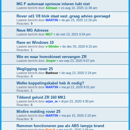
MG F automaat opnieuw inleren lukt niet
Laatste bericht door
Adriaan
«
zo aug 10, 2025 11:38 am
Rover sd1 V8 blok staat vast ,graag advies gevraagd
Laatste bericht door
MARTIN
«
do jan 23, 2025 12:18 pm
Reacties:
9
Neue MG Adresse
Laatste bericht door
MG7
«
do mei 13, 2021 6:54 pm
Rave en Windows 10
Laatste bericht door
v-50rider
«
do dec 03, 2020 6:10 pm
Reacties:
1
Wie en waar homokineet vervangen ZR
Laatste bericht door
Jesper
«
wo sep 23, 2020 9:07 pm
Wegligging rover 25
Laatste bericht door
Barbour
«
do aug 13, 2020 2:19 pm
Reacties:
4
Welke koppelingskabel heb ik nodig?
Laatste bericht door
MARTIN
«
ma jul 13, 2020 8:01 pm
Reacties:
1
Tikkend geluid ZR 160 MK1
Laatste bericht door
arjan_m
«
di jun 23, 2020 4:30 pm
Reacties:
6
Misfire melding rover 25
Laatste bericht door
MARTIN
«
ma jun 15, 2020 2:19 pm
Reacties:
9
Remmen functioneren pas als ABS lampje brand
Laatste bericht door
Bart-K
«
ma jun 01, 2020 7:48 pm