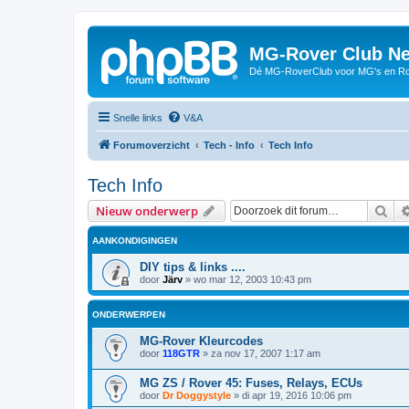
MG-Rover Club Ne
Dé MG-RoverClub voor MG's en Ro
Snelle links
V&A
Forumoverzicht
Tech - Info
Tech Info
Tech Info
Zoe
Nieuw onderwerp
AANKONDIGINGEN
DIY tips & links ....
door
Järv
»
wo mar 12, 2003 10:43 pm
ONDERWERPEN
MG-Rover Kleurcodes
door
118GTR
»
za nov 17, 2007 1:17 am
MG ZS / Rover 45: Fuses, Relays, ECUs
door
Dr Doggystyle
»
di apr 19, 2016 10:06 pm