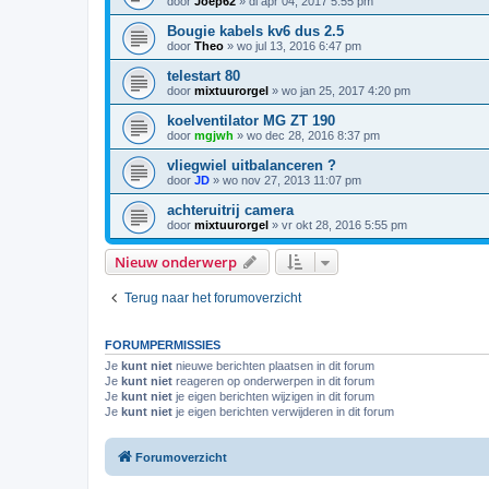
door
Joep62
»
di apr 04, 2017 5:55 pm
Bougie kabels kv6 dus 2.5
door
Theo
»
wo jul 13, 2016 6:47 pm
telestart 80
door
mixtuurorgel
»
wo jan 25, 2017 4:20 pm
koelventilator MG ZT 190
door
mgjwh
»
wo dec 28, 2016 8:37 pm
vliegwiel uitbalanceren ?
door
JD
»
wo nov 27, 2013 11:07 pm
achteruitrij camera
door
mixtuurorgel
»
vr okt 28, 2016 5:55 pm
Nieuw onderwerp
Terug naar het forumoverzicht
FORUMPERMISSIES
Je
kunt niet
nieuwe berichten plaatsen in dit forum
Je
kunt niet
reageren op onderwerpen in dit forum
Je
kunt niet
je eigen berichten wijzigen in dit forum
Je
kunt niet
je eigen berichten verwijderen in dit forum
Forumoverzicht