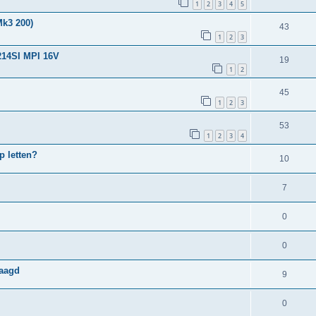
1
2
3
4
5
Mk3 200)
43
1
2
3
 214SI MPI 16V
19
1
2
45
1
2
3
53
1
2
3
4
 letten?
10
7
0
0
raagd
9
0