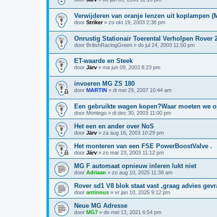
Verwijderen van oranje lenzen uit koplampen (
door
Striker
»
zo okt 19, 2003 2:38 pm
Onrustig Stationair Toerental Verholpen Rover
door
BritishRacingGreen
»
do jul 24, 2003 11:50 pm
ET-waarde en Steek
door
Järv
»
ma jun 09, 2003 8:23 pm
invoeren MG ZS 180
door
MARTIN
»
di mei 29, 2007 10:44 am
Een gebruikte wagen kopen?Waar moeten we op
door
Montego
»
di dec 30, 2003 11:00 pm
Het een en ander over NoS
door
Järv
»
za aug 16, 2003 10:29 pm
Het monteren van een FSE PowerBoostValve .
door
Järv
»
zo mar 23, 2003 11:12 pm
MG F automaat opnieuw inleren lukt niet
door
Adriaan
»
zo aug 10, 2025 11:38 am
Rover sd1 V8 blok staat vast ,graag advies gev
door
antinous
»
vr jan 10, 2025 9:12 pm
Neue MG Adresse
door
MG7
»
do mei 13, 2021 6:54 pm