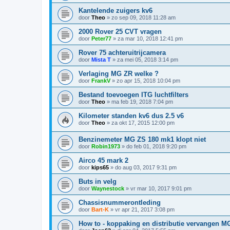
Kantelende zuigers kv6
door
Theo
»
zo sep 09, 2018 11:28 am
2000 Rover 25 CVT vragen
door
Peter77
»
za mar 10, 2018 12:41 pm
Rover 75 achteruitrijcamera
door
Mista T
»
za mei 05, 2018 3:14 pm
Verlaging MG ZR welke ?
door
FrankV
»
zo apr 15, 2018 10:04 pm
Bestand toevoegen ITG luchtfilters
door
Theo
»
ma feb 19, 2018 7:04 pm
Kilometer standen kv6 dus 2.5 v6
door
Theo
»
za okt 17, 2015 12:00 pm
Benzinemeter MG ZS 180 mk1 klopt niet
door
Robin1973
»
do feb 01, 2018 9:20 pm
Airco 45 mark 2
door
kips65
»
do aug 03, 2017 9:31 pm
Buts in velg
door
Waynestock
»
vr mar 10, 2017 9:01 pm
Chassisnummerontleding
door
Bart-K
»
vr apr 21, 2017 3:08 pm
How to - koppaking en distributie vervangen M