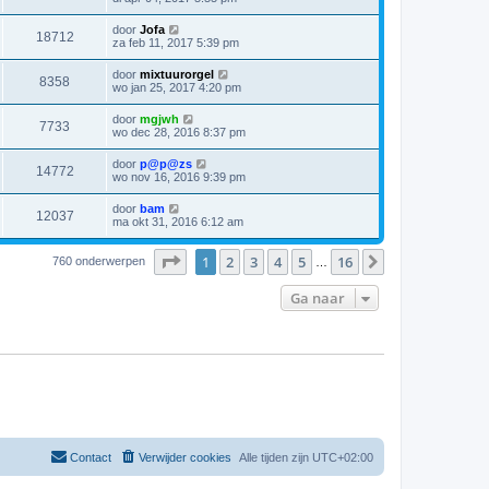
door
Jofa
18712
za feb 11, 2017 5:39 pm
door
mixtuurorgel
8358
wo jan 25, 2017 4:20 pm
door
mgjwh
7733
wo dec 28, 2016 8:37 pm
door
p@p@zs
14772
wo nov 16, 2016 9:39 pm
door
bam
12037
ma okt 31, 2016 6:12 am
Pagina
1
van
16
1
2
3
4
5
16
Volgende
760 onderwerpen
…
Ga naar
Contact
Verwijder cookies
Alle tijden zijn
UTC+02:00