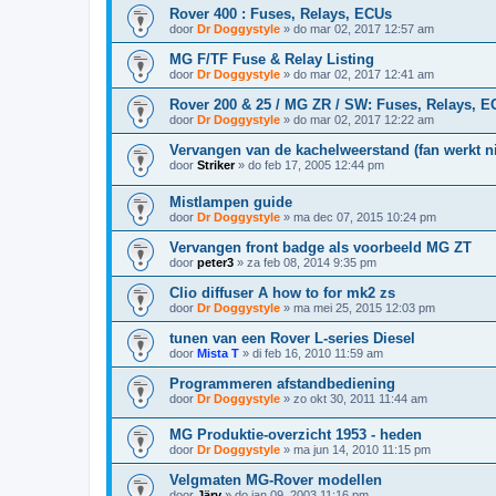
Rover 400 : Fuses, Relays, ECUs
door
Dr Doggystyle
»
do mar 02, 2017 12:57 am
MG F/TF Fuse & Relay Listing
door
Dr Doggystyle
»
do mar 02, 2017 12:41 am
Rover 200 & 25 / MG ZR / SW: Fuses, Relays, 
door
Dr Doggystyle
»
do mar 02, 2017 12:22 am
Vervangen van de kachelweerstand (fan werkt n
door
Striker
»
do feb 17, 2005 12:44 pm
Mistlampen guide
door
Dr Doggystyle
»
ma dec 07, 2015 10:24 pm
Vervangen front badge als voorbeeld MG ZT
door
peter3
»
za feb 08, 2014 9:35 pm
Clio diffuser A how to for mk2 zs
door
Dr Doggystyle
»
ma mei 25, 2015 12:03 pm
tunen van een Rover L-series Diesel
door
Mista T
»
di feb 16, 2010 11:59 am
Programmeren afstandbediening
door
Dr Doggystyle
»
zo okt 30, 2011 11:44 am
MG Produktie-overzicht 1953 - heden
door
Dr Doggystyle
»
ma jun 14, 2010 11:15 pm
Velgmaten MG-Rover modellen
door
Järv
»
do jan 09, 2003 11:16 pm