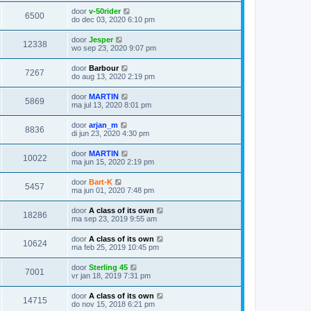
door
v-50rider
6500
do dec 03, 2020 6:10 pm
door
Jesper
12338
wo sep 23, 2020 9:07 pm
door
Barbour
7267
do aug 13, 2020 2:19 pm
door
MARTIN
5869
ma jul 13, 2020 8:01 pm
door
arjan_m
8836
di jun 23, 2020 4:30 pm
door
MARTIN
10022
ma jun 15, 2020 2:19 pm
door
Bart-K
5457
ma jun 01, 2020 7:48 pm
door
A class of its own
18286
ma sep 23, 2019 9:55 am
door
A class of its own
10624
ma feb 25, 2019 10:45 pm
door
Sterling 45
7001
vr jan 18, 2019 7:31 pm
door
A class of its own
14715
do nov 15, 2018 6:21 pm