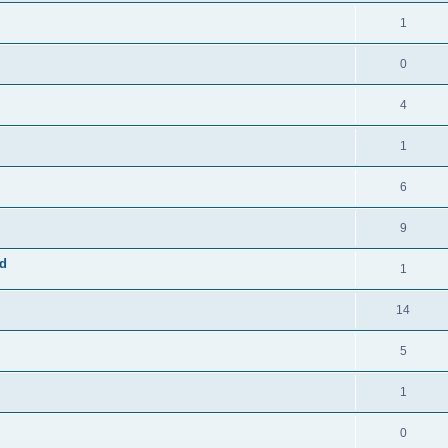
1
0
4
1
6
9
nd
1
14
5
1
0