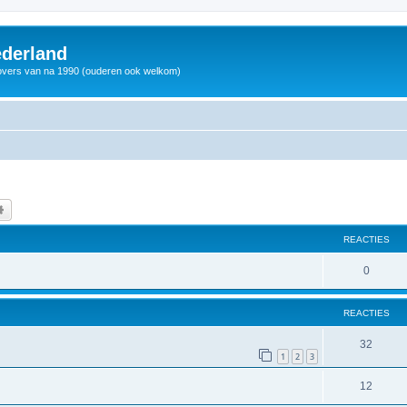
derland
vers van na 1990 (ouderen ook welkom)
k
Uitgebreid zoeken
REACTIES
0
REACTIES
32
1
2
3
12