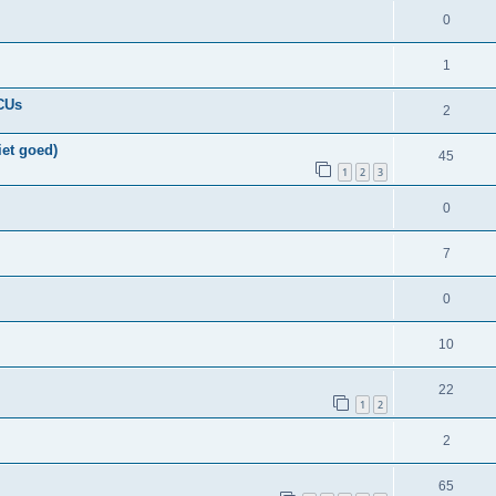
0
1
ECUs
2
iet goed)
45
1
2
3
0
7
0
10
22
1
2
2
65