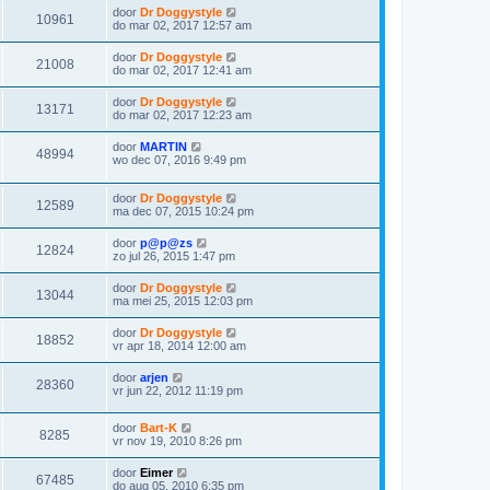
door
Dr Doggystyle
10961
do mar 02, 2017 12:57 am
door
Dr Doggystyle
21008
do mar 02, 2017 12:41 am
door
Dr Doggystyle
13171
do mar 02, 2017 12:23 am
door
MARTIN
48994
wo dec 07, 2016 9:49 pm
door
Dr Doggystyle
12589
ma dec 07, 2015 10:24 pm
door
p@p@zs
12824
zo jul 26, 2015 1:47 pm
door
Dr Doggystyle
13044
ma mei 25, 2015 12:03 pm
door
Dr Doggystyle
18852
vr apr 18, 2014 12:00 am
door
arjen
28360
vr jun 22, 2012 11:19 pm
door
Bart-K
8285
vr nov 19, 2010 8:26 pm
door
Eimer
67485
do aug 05, 2010 6:35 pm