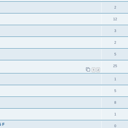
2
12
3
2
5
25
1
2
1
5
8
1
G F
0