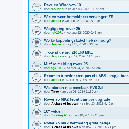
Rave en Windows 10
door
v-50rider
»
do dec 03, 2020 11:22 am
Wie en waar homokineet vervangen ZR
door
Jesper
»
wo sep 23, 2020 9:07 pm
Wegligging rover 25
door
tgk1971
»
wo aug 12, 2020 9:43 am
Welke koppelingskabel heb ik nodig?
door
Jesper
»
ma jul 13, 2020 2:33 pm
Tikkend geluid ZR 160 MK1
door
Jesper
»
zo jun 14, 2020 11:10 pm
Misfire melding rover 25
door
tgk1971
»
zo mei 24, 2020 2:51 am
Remmen functioneren pas als ABS lampje bra
door
Jesper
»
ma jun 01, 2020 9:51 am
Wel starten niet aanslaan KV6 2.5
door
Theo
»
zo sep 01, 2019 11:39 am
Rover 75 MK2 Front bumper upgrade
door
A class of its own
»
za feb 23, 2019 8:45 am
18" velgen
door
Sterling 45
»
vr jan 18, 2019 7:25 pm
Rover 75 MK2 Verfraaïng grille badge
door
A class of its own
»
do nov 15, 2018 6:21 pm