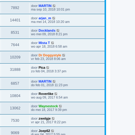
door
MARTIN
7892
ma sep 10, 2018 10:01 pm
door
arjan_m
14401
ma mei 14, 2018 10:20 am
door
Docklands
8531
wo mei 09, 2018 8:21 pm
door
Mista T
7644
wo apr 18, 2018 6:58 am
door
Dr Doggystyle
10209
vr feb 23, 2018 8:06 am
door
Pica
31888
zo feb 04, 2018 3:37 pm
door
MARTIN
6857
do feb 01, 2018 11:23 pm
door
Roverlike
10804
wo aug 09, 2017 6:54 am
door
Waynestock
13062
do mei 18, 2017 9:39 pm
door
zwelgje
7530
vr apr 21, 2017 8:22 pm
door
Joep62
9069
di apr 04, 2017 5:55 pm