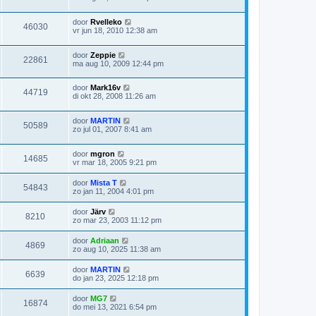
door
Rvelleko
46030
vr jun 18, 2010 12:38 am
door
Zeppie
22861
ma aug 10, 2009 12:44 pm
door
Mark16v
44719
di okt 28, 2008 11:26 am
door
MARTIN
50589
zo jul 01, 2007 8:41 am
door
mgron
14685
vr mar 18, 2005 9:21 pm
door
Mista T
54843
zo jan 11, 2004 4:01 pm
door
Järv
8210
zo mar 23, 2003 11:12 pm
door
Adriaan
4869
zo aug 10, 2025 11:38 am
door
MARTIN
6639
do jan 23, 2025 12:18 pm
door
MG7
16874
do mei 13, 2021 6:54 pm