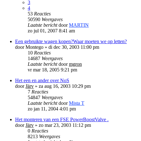
3
4
53
Reacties
50590
Weergaves
Laatste bericht
door
MARTIN
zo jul 01, 2007 8:41 am
Een gebruikte wagen kopen?Waar moeten we op letten?
door
Montego
»
di dec 30, 2003 11:00 pm
10
Reacties
14687
Weergaves
Laatste bericht
door
mgron
vr mar 18, 2005 9:21 pm
Het een en ander over NoS
door
Järv
»
za aug 16, 2003 10:29 pm
7
Reacties
54847
Weergaves
Laatste bericht
door
Mista T
zo jan 11, 2004 4:01 pm
Het monteren van een FSE PowerBoostValve .
door
Järv
»
zo mar 23, 2003 11:12 pm
0
Reacties
8213
Weergaves