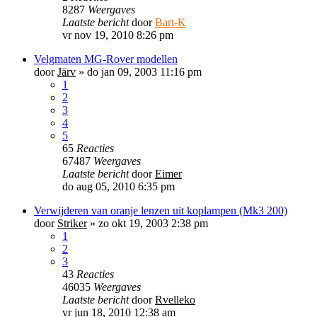
8287
Weergaves
Laatste bericht
door
Bart-K
vr nov 19, 2010 8:26 pm
Velgmaten MG-Rover modellen
door
Järv
»
do jan 09, 2003 11:16 pm
1
2
3
4
5
65
Reacties
67487
Weergaves
Laatste bericht
door
Eimer
do aug 05, 2010 6:35 pm
Verwijderen van oranje lenzen uit koplampen (Mk3 200)
door
Striker
»
zo okt 19, 2003 2:38 pm
1
2
3
43
Reacties
46035
Weergaves
Laatste bericht
door
Rvelleko
vr jun 18, 2010 12:38 am