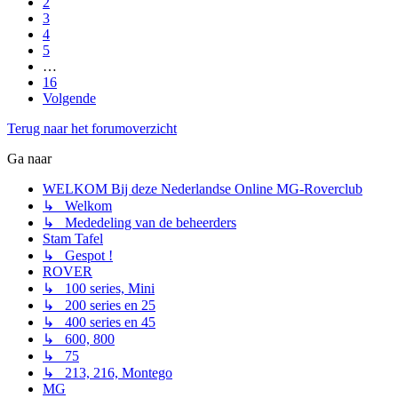
2
3
4
5
…
16
Volgende
Terug naar het forumoverzicht
Ga naar
WELKOM Bij deze Nederlandse Online MG-Roverclub
↳ Welkom
↳ Mededeling van de beheerders
Stam Tafel
↳ Gespot !
ROVER
↳ 100 series, Mini
↳ 200 series en 25
↳ 400 series en 45
↳ 600, 800
↳ 75
↳ 213, 216, Montego
MG