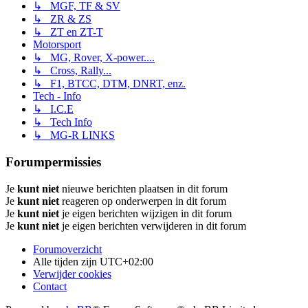
↳ MGF, TF & SV
↳ ZR & ZS
↳ ZT en ZT-T
Motorsport
↳ MG, Rover, X-power....
↳ Cross, Rally...
↳ F1, BTCC, DTM, DNRT, enz.
Tech - Info
↳ I.C.E
↳ Tech Info
↳ MG-R LINKS
Forumpermissies
Je
kunt niet
nieuwe berichten plaatsen in dit forum
Je
kunt niet
reageren op onderwerpen in dit forum
Je
kunt niet
je eigen berichten wijzigen in dit forum
Je
kunt niet
je eigen berichten verwijderen in dit forum
Forumoverzicht
Alle tijden zijn
UTC+02:00
Verwijder cookies
Contact