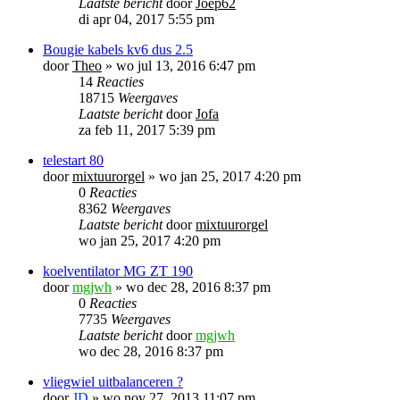
Laatste bericht
door
Joep62
di apr 04, 2017 5:55 pm
Bougie kabels kv6 dus 2.5
door
Theo
»
wo jul 13, 2016 6:47 pm
14
Reacties
18715
Weergaves
Laatste bericht
door
Jofa
za feb 11, 2017 5:39 pm
telestart 80
door
mixtuurorgel
»
wo jan 25, 2017 4:20 pm
0
Reacties
8362
Weergaves
Laatste bericht
door
mixtuurorgel
wo jan 25, 2017 4:20 pm
koelventilator MG ZT 190
door
mgjwh
»
wo dec 28, 2016 8:37 pm
0
Reacties
7735
Weergaves
Laatste bericht
door
mgjwh
wo dec 28, 2016 8:37 pm
vliegwiel uitbalanceren ?
door
JD
»
wo nov 27, 2013 11:07 pm