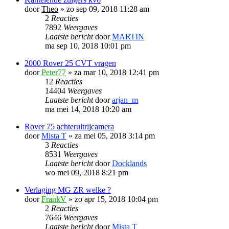
door
Theo
»
zo sep 09, 2018 11:28 am
2
Reacties
7892
Weergaves
Laatste bericht
door
MARTIN
ma sep 10, 2018 10:01 pm
2000 Rover 25 CVT vragen
door
Peter77
»
za mar 10, 2018 12:41 pm
12
Reacties
14404
Weergaves
Laatste bericht
door
arjan_m
ma mei 14, 2018 10:20 am
Rover 75 achteruitrijcamera
door
Mista T
»
za mei 05, 2018 3:14 pm
3
Reacties
8531
Weergaves
Laatste bericht
door
Docklands
wo mei 09, 2018 8:21 pm
Verlaging MG ZR welke ?
door
FrankV
»
zo apr 15, 2018 10:04 pm
2
Reacties
7646
Weergaves
Laatste bericht
door
Mista T