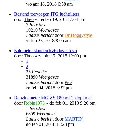
wo apr 18, 2018 6:58 am
Bestand toevoegen ITG luchtfilters
door
Theo
»
ma feb 19, 2018 7:04 pm
5
Reacties
10210
Weergaves
Laatste bericht
door
Dr Doggystyle
vr feb 23, 2018 8:06 am
Kilometer standen kv6 dus 2.5 v6
door
Theo
»
za okt 17, 2015 12:00 pm
1
2
25
Reacties
31890
Weergaves
Laatste bericht
door
Pica
zo feb 04, 2018 3:37 pm
Benzinemeter MG ZS 180 mk1 klopt niet
door
Robin1973
»
do feb 01, 2018 9:20 pm
1
Reacties
6859
Weergaves
Laatste bericht
door
MARTIN
do feb 01, 2018 11:23 pm