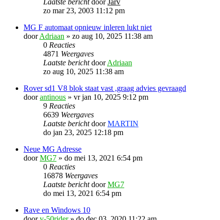
Laatste bericht
door
Järv
zo mar 23, 2003 11:12 pm
MG F automaat opnieuw inleren lukt niet
door
Adriaan
»
zo aug 10, 2025 11:38 am
0
Reacties
4871
Weergaves
Laatste bericht
door
Adriaan
zo aug 10, 2025 11:38 am
Rover sd1 V8 blok staat vast ,graag advies gevraagd
door
antinous
»
vr jan 10, 2025 9:12 pm
9
Reacties
6639
Weergaves
Laatste bericht
door
MARTIN
do jan 23, 2025 12:18 pm
Neue MG Adresse
door
MG7
»
do mei 13, 2021 6:54 pm
0
Reacties
16878
Weergaves
Laatste bericht
door
MG7
do mei 13, 2021 6:54 pm
Rave en Windows 10
door
v-50rider
»
do dec 03, 2020 11:22 am