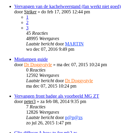
Vervangen van de kachelweerstand (fan werkt niet goed)
door
Striker
»
do feb 17, 2005 12:44 pm
1
2
3
45
Reacties
48995
Weergaves
Laatste bericht
door
MARTIN
wo dec 07, 2016 9:49 pm
Mistlampen guide
door
Dr Doggystyle
»
ma dec 07, 2015 10:24 pm
0
Reacties
12592
Weergaves
Laatste bericht
door
Dr Doggystyle
ma dec 07, 2015 10:24 pm
Vervangen front badge als voorbeeld MG ZT
door
peter3
»
za feb 08, 2014 9:35 pm
7
Reacties
12826
Weergaves
Laatste bericht
door
p@p@zs
zo jul 26, 2015 1:47 pm
Clio diffuser A how to for mk2 zs