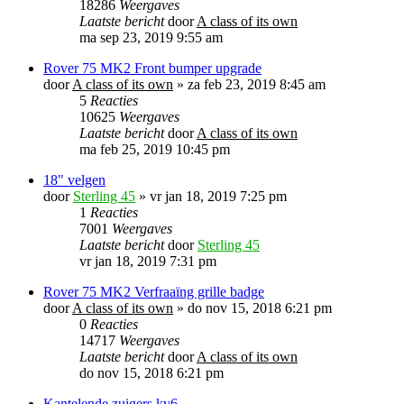
18286
Weergaves
Laatste bericht
door
A class of its own
ma sep 23, 2019 9:55 am
Rover 75 MK2 Front bumper upgrade
door
A class of its own
»
za feb 23, 2019 8:45 am
5
Reacties
10625
Weergaves
Laatste bericht
door
A class of its own
ma feb 25, 2019 10:45 pm
18" velgen
door
Sterling 45
»
vr jan 18, 2019 7:25 pm
1
Reacties
7001
Weergaves
Laatste bericht
door
Sterling 45
vr jan 18, 2019 7:31 pm
Rover 75 MK2 Verfraaïng grille badge
door
A class of its own
»
do nov 15, 2018 6:21 pm
0
Reacties
14717
Weergaves
Laatste bericht
door
A class of its own
do nov 15, 2018 6:21 pm
Kantelende zuigers kv6