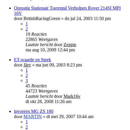
Onrustig Stationair Toerental Verholpen Rover 214SI MPI
16V
door
BritishRacingGreen
»
do jul 24, 2003 11:50 pm
1
2
19
Reacties
22865
Weergaves
Laatste bericht
door
Zeppie
ma aug 10, 2009 12:44 pm
ET-waarde en Steek
door
Järv
»
ma jun 09, 2003 8:23 pm
1
2
3
45
Reacties
44723
Weergaves
Laatste bericht
door
Mark16v
di okt 28, 2008 11:26 am
invoeren MG ZS 180
door
MARTIN
»
di mei 29, 2007 10:44 am
1
2