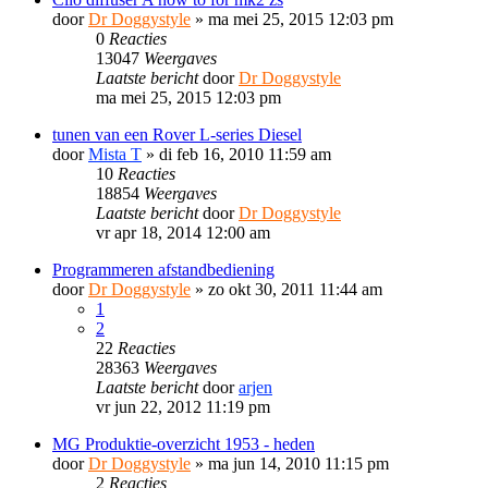
door
Dr Doggystyle
»
ma mei 25, 2015 12:03 pm
0
Reacties
13047
Weergaves
Laatste bericht
door
Dr Doggystyle
ma mei 25, 2015 12:03 pm
tunen van een Rover L-series Diesel
door
Mista T
»
di feb 16, 2010 11:59 am
10
Reacties
18854
Weergaves
Laatste bericht
door
Dr Doggystyle
vr apr 18, 2014 12:00 am
Programmeren afstandbediening
door
Dr Doggystyle
»
zo okt 30, 2011 11:44 am
1
2
22
Reacties
28363
Weergaves
Laatste bericht
door
arjen
vr jun 22, 2012 11:19 pm
MG Produktie-overzicht 1953 - heden
door
Dr Doggystyle
»
ma jun 14, 2010 11:15 pm
2
Reacties