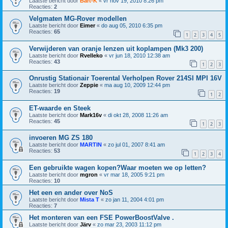
Laatste bericht door
Bart-K
«
vr nov 19, 2010 8:26 pm
Reacties:
2
Velgmaten MG-Rover modellen
Laatste bericht door
Eimer
«
do aug 05, 2010 6:35 pm
Reacties:
65
1
2
3
4
5
Verwijderen van oranje lenzen uit koplampen (Mk3 200)
Laatste bericht door
Rvelleko
«
vr jun 18, 2010 12:38 am
Reacties:
43
1
2
3
Onrustig Stationair Toerental Verholpen Rover 214SI MPI 16V
Laatste bericht door
Zeppie
«
ma aug 10, 2009 12:44 pm
Reacties:
19
1
2
ET-waarde en Steek
Laatste bericht door
Mark16v
«
di okt 28, 2008 11:26 am
Reacties:
45
1
2
3
invoeren MG ZS 180
Laatste bericht door
MARTIN
«
zo jul 01, 2007 8:41 am
Reacties:
53
1
2
3
4
Een gebruikte wagen kopen?Waar moeten we op letten?
Laatste bericht door
mgron
«
vr mar 18, 2005 9:21 pm
Reacties:
10
Het een en ander over NoS
Laatste bericht door
Mista T
«
zo jan 11, 2004 4:01 pm
Reacties:
7
Het monteren van een FSE PowerBoostValve .
Laatste bericht door
Järv
«
zo mar 23, 2003 11:12 pm