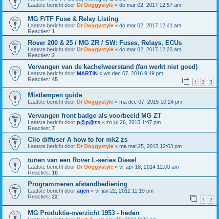
Laatste bericht door
Dr Doggystyle
«
do mar 02, 2017 12:57 am
MG F/TF Fuse & Relay Listing
Laatste bericht door
Dr Doggystyle
«
do mar 02, 2017 12:41 am
Reacties:
1
Rover 200 & 25 / MG ZR / SW: Fuses, Relays, ECUs
Laatste bericht door
Dr Doggystyle
«
do mar 02, 2017 12:23 am
Reacties:
2
Vervangen van de kachelweerstand (fan werkt niet goed)
Laatste bericht door
MARTIN
«
wo dec 07, 2016 9:49 pm
Reacties:
45
1
2
3
Mistlampen guide
Laatste bericht door
Dr Doggystyle
«
ma dec 07, 2015 10:24 pm
Vervangen front badge als voorbeeld MG ZT
Laatste bericht door
p@p@zs
«
zo jul 26, 2015 1:47 pm
Reacties:
7
Clio diffuser A how to for mk2 zs
Laatste bericht door
Dr Doggystyle
«
ma mei 25, 2015 12:03 pm
tunen van een Rover L-series Diesel
Laatste bericht door
Dr Doggystyle
«
vr apr 18, 2014 12:00 am
Reacties:
10
Programmeren afstandbediening
Laatste bericht door
arjen
«
vr jun 22, 2012 11:19 pm
Reacties:
22
1
2
MG Produktie-overzicht 1953 - heden