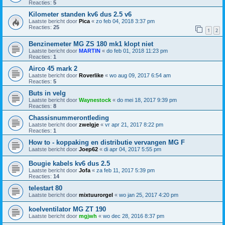
Reacties:
5
Kilometer standen kv6 dus 2.5 v6
Laatste bericht door
Pica
«
zo feb 04, 2018 3:37 pm
Reacties:
25
1
2
Benzinemeter MG ZS 180 mk1 klopt niet
Laatste bericht door
MARTIN
«
do feb 01, 2018 11:23 pm
Reacties:
1
Airco 45 mark 2
Laatste bericht door
Roverlike
«
wo aug 09, 2017 6:54 am
Reacties:
5
Buts in velg
Laatste bericht door
Waynestock
«
do mei 18, 2017 9:39 pm
Reacties:
8
Chassisnummerontleding
Laatste bericht door
zwelgje
«
vr apr 21, 2017 8:22 pm
Reacties:
1
How to - koppaking en distributie vervangen MG F
Laatste bericht door
Joep62
«
di apr 04, 2017 5:55 pm
Bougie kabels kv6 dus 2.5
Laatste bericht door
Jofa
«
za feb 11, 2017 5:39 pm
Reacties:
14
telestart 80
Laatste bericht door
mixtuurorgel
«
wo jan 25, 2017 4:20 pm
koelventilator MG ZT 190
Laatste bericht door
mgjwh
«
wo dec 28, 2016 8:37 pm