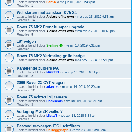
Laatste bericht door
Bart-K
«
ma jun 01, 2020 7:48 pm
Reacties:
1
Wel starten niet aanslaan KV6 2.5
Laatste bericht door
A class of its own
«
ma sep 23, 2019 9:55 am
Reacties:
14
Rover 75 MK2 Front bumper upgrade
Laatste bericht door
A class of its own
«
ma feb 25, 2019 10:45 pm
Reacties:
5
18" velgen
Laatste bericht door
Sterling 45
«
vr jan 18, 2019 7:31 pm
Reacties:
1
Rover 75 MK2 Verfraaïng grille badge
Laatste bericht door
A class of its own
«
do nov 15, 2018 6:21 pm
Kantelende zuigers kv6
Laatste bericht door
MARTIN
«
ma sep 10, 2018 10:01 pm
Reacties:
2
2000 Rover 25 CVT vragen
Laatste bericht door
arjan_m
«
ma mei 14, 2018 10:20 am
Reacties:
12
Rover 75 achteruitrijcamera
Laatste bericht door
Docklands
«
wo mei 09, 2018 8:21 pm
Reacties:
3
Verlaging MG ZR welke ?
Laatste bericht door
Mista T
«
wo apr 18, 2018 6:58 am
Reacties:
2
Bestand toevoegen ITG luchtfilters
Laatste bericht door
Dr Doggystyle
«
vr feb 23, 2018 8:06 am