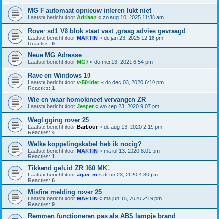
MG F automaat opnieuw inleren lukt niet
Laatste bericht door
Adriaan
«
zo aug 10, 2025 11:38 am
Rover sd1 V8 blok staat vast ,graag advies gevraagd
Laatste bericht door
MARTIN
«
do jan 23, 2025 12:18 pm
Reacties:
9
Neue MG Adresse
Laatste bericht door
MG7
«
do mei 13, 2021 6:54 pm
Rave en Windows 10
Laatste bericht door
v-50rider
«
do dec 03, 2020 6:10 pm
Reacties:
1
Wie en waar homokineet vervangen ZR
Laatste bericht door
Jesper
«
wo sep 23, 2020 9:07 pm
Wegligging rover 25
Laatste bericht door
Barbour
«
do aug 13, 2020 2:19 pm
Reacties:
4
Welke koppelingskabel heb ik nodig?
Laatste bericht door
MARTIN
«
ma jul 13, 2020 8:01 pm
Reacties:
1
Tikkend geluid ZR 160 MK1
Laatste bericht door
arjan_m
«
di jun 23, 2020 4:30 pm
Reacties:
6
Misfire melding rover 25
Laatste bericht door
MARTIN
«
ma jun 15, 2020 2:19 pm
Reacties:
9
Remmen functioneren pas als ABS lampje brand