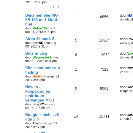
2015 12:00 pm
1
2
Benzinemeter MG
door
MA
1
6856
ZS 180 mk1 klopt
do feb 0
niet
door
Robin1973
»
do
feb 01, 2018 9:20 pm
Airco 45 mark 2
door
Rov
5
10804
door
kips65
»
do aug
wo aug 0
03, 2017 9:31 pm
Buts in velg
door
Wa
8
13062
door
Waynestock
»
vr
do mei 1
mar 10, 2017 9:01 pm
Chassisnummeron
door
zwe
1
7528
tleding
vr apr 2
door
Bart-K
»
vr apr 21,
2017 3:08 pm
How to -
door
Joe
0
9069
koppaking en
di apr 0
distributie
vervangen MG F
door
Joep62
»
di apr
04, 2017 5:55 pm
Bougie kabels kv6
door
Jof
14
18711
dus 2.5
za feb 1
door
Theo
»
wo jul 13,
2016 6:47 pm