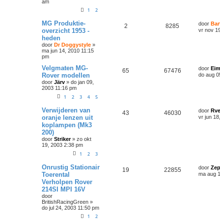
am
1
2
MG Produktie-
door
Bar
2
8285
overzicht 1953 -
vr nov 1
heden
door
Dr Doggystyle
»
ma jun 14, 2010 11:15
pm
Velgmaten MG-
door
Eim
65
67476
Rover modellen
do aug 0
door
Järv
»
do jan 09,
2003 11:16 pm
1
2
3
4
5
Verwijderen van
door
Rve
43
46030
oranje lenzen uit
vr jun 1
koplampen (Mk3
200)
door
Striker
»
zo okt
19, 2003 2:38 pm
1
2
3
Onrustig Stationair
door
Zep
19
22855
Toerental
ma aug 1
Verholpen Rover
214SI MPI 16V
door
BritishRacingGreen
»
do jul 24, 2003 11:50 pm
1
2