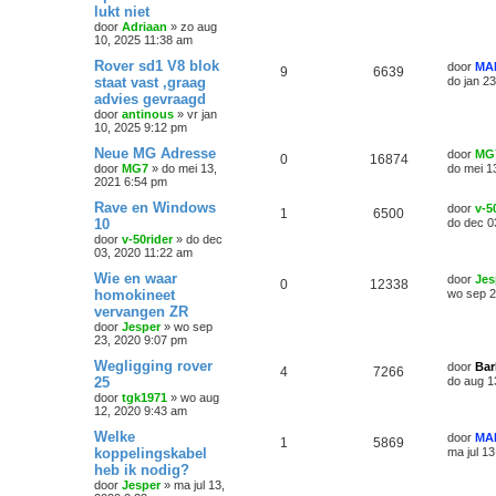
lukt niet
door
Adriaan
»
zo aug
10, 2025 11:38 am
Rover sd1 V8 blok
door
MA
9
6639
staat vast ,graag
do jan 2
advies gevraagd
door
antinous
»
vr jan
10, 2025 9:12 pm
Neue MG Adresse
door
MG
0
16874
door
MG7
»
do mei 13,
do mei 1
2021 6:54 pm
Rave en Windows
door
v-5
1
6500
10
do dec 0
door
v-50rider
»
do dec
03, 2020 11:22 am
Wie en waar
door
Jes
0
12338
homokineet
wo sep 2
vervangen ZR
door
Jesper
»
wo sep
23, 2020 9:07 pm
Wegligging rover
door
Bar
4
7266
25
do aug 1
door
tgk1971
»
wo aug
12, 2020 9:43 am
Welke
door
MA
1
5869
koppelingskabel
ma jul 1
heb ik nodig?
door
Jesper
»
ma jul 13,