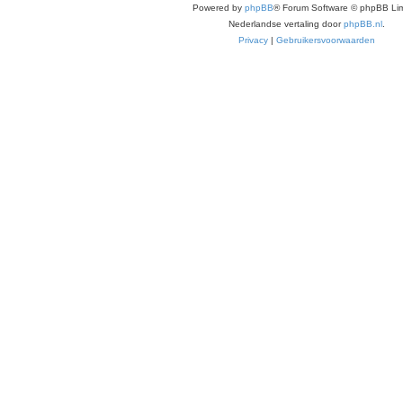
Powered by
phpBB
® Forum Software © phpBB Lim
Nederlandse vertaling door
phpBB.nl
.
Privacy
|
Gebruikersvoorwaarden