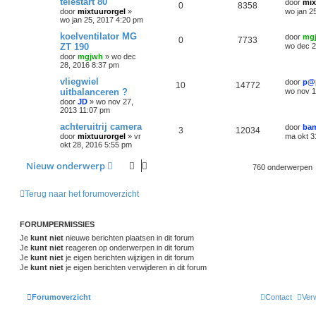
telestart 80
door
mix
0
8358
door
mixtuurorgel
»
wo jan 2
wo jan 25, 2017 4:20 pm
koelventilator MG
door
mg
0
7733
ZT 190
wo dec 2
door
mgjwh
»
wo dec
28, 2016 8:37 pm
vliegwiel
door
p@
10
14772
uitbalanceren ?
wo nov 1
door
JD
»
wo nov 27,
2013 11:07 pm
achteruitrij camera
door
ba
3
12034
door
mixtuurorgel
»
vr
ma okt 3
okt 28, 2016 5:55 pm
Nieuw onderwerp
760 onderwerpen
Terug naar het forumoverzicht
FORUMPERMISSIES
Je
kunt niet
nieuwe berichten plaatsen in dit forum
Je
kunt niet
reageren op onderwerpen in dit forum
Je
kunt niet
je eigen berichten wijzigen in dit forum
Je
kunt niet
je eigen berichten verwijderen in dit forum
Forumoverzicht
Contact
Verw