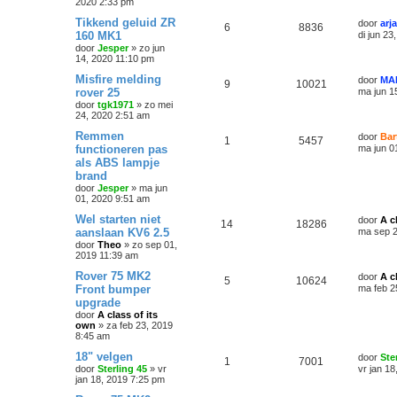
2020 2:33 pm
Tikkend geluid ZR
door
arj
6
8836
160 MK1
di jun 23
door
Jesper
»
zo jun
14, 2020 11:10 pm
Misfire melding
door
MA
9
10021
rover 25
ma jun 1
door
tgk1971
»
zo mei
24, 2020 2:51 am
Remmen
door
Bar
1
5457
functioneren pas
ma jun 0
als ABS lampje
brand
door
Jesper
»
ma jun
01, 2020 9:51 am
Wel starten niet
door
A c
14
18286
aanslaan KV6 2.5
ma sep 2
door
Theo
»
zo sep 01,
2019 11:39 am
Rover 75 MK2
door
A c
5
10624
Front bumper
ma feb 2
upgrade
door
A class of its
own
»
za feb 23, 2019
8:45 am
18" velgen
door
Ste
1
7001
door
Sterling 45
»
vr
vr jan 1
jan 18, 2019 7:25 pm