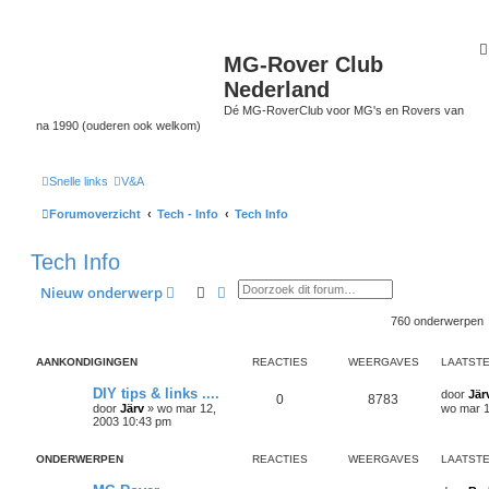
MG-Rover Club
Nederland
Dé MG-RoverClub voor MG's en Rovers van
na 1990 (ouderen ook welkom)
Snelle links
V&A
Forumoverzicht
Tech - Info
Tech Info
Tech Info
Zoek
Uitgebreid zoeken
Nieuw onderwerp
760 onderwerpen
AANKONDIGINGEN
REACTIES
WEERGAVES
LAATSTE
DIY tips & links ....
door
Jär
0
8783
door
Järv
»
wo mar 12,
wo mar 1
2003 10:43 pm
ONDERWERPEN
REACTIES
WEERGAVES
LAATSTE