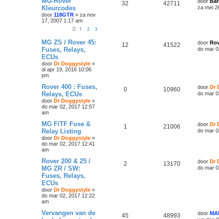
MG-Rover
door
Bar
32
42711
Kleurcodes
za mei 2
door
118GTR
»
za nov
17, 2007 1:17 am
1
2
3
MG ZS / Rover 45:
door
Rov
12
41522
Fuses, Relays,
do mar 0
ECUs
door
Dr Doggystyle
»
di apr 19, 2016 10:06
pm
Rover 400 : Fuses,
door
Dr 
0
10960
Relays, ECUs
do mar 0
door
Dr Doggystyle
»
do mar 02, 2017 12:57
am
MG F/TF Fuse &
door
Dr 
1
21006
Relay Listing
do mar 0
door
Dr Doggystyle
»
do mar 02, 2017 12:41
am
Rover 200 & 25 /
door
Dr 
2
13170
MG ZR / SW:
do mar 0
Fuses, Relays,
ECUs
door
Dr Doggystyle
»
do mar 02, 2017 12:22
am
Vervangen van de
door
MA
45
48993