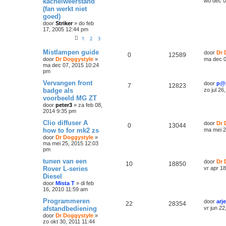
kachelweerstand
wo dec 0
(fan werkt niet
goed)
door
Striker
»
do feb
17, 2005 12:44 pm
1
2
3
Mistlampen guide
door
Dr 
0
12589
door
Dr Doggystyle
»
ma dec 0
ma dec 07, 2015 10:24
pm
Vervangen front
door
p@
7
12823
badge als
zo jul 26
voorbeeld MG ZT
door
peter3
»
za feb 08,
2014 9:35 pm
Clio diffuser A
door
Dr 
0
13044
how to for mk2 zs
ma mei 2
door
Dr Doggystyle
»
ma mei 25, 2015 12:03
pm
tunen van een
door
Dr 
10
18850
Rover L-series
vr apr 1
Diesel
door
Mista T
»
di feb
16, 2010 11:59 am
Programmeren
door
arj
22
28354
afstandbediening
vr jun 2
door
Dr Doggystyle
»
zo okt 30, 2011 11:44