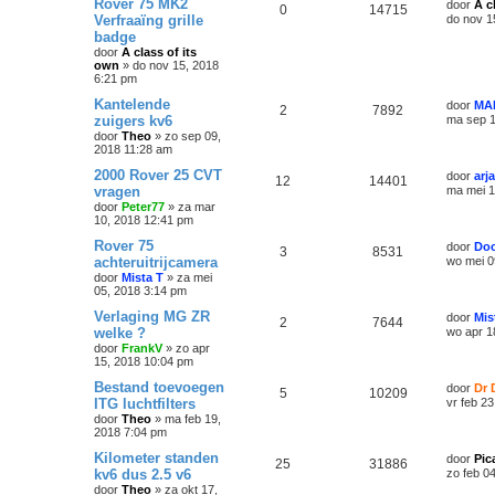
Rover 75 MK2
door
A c
0
14715
Verfraaïng grille
do nov 1
badge
door
A class of its
own
»
do nov 15, 2018
6:21 pm
Kantelende
door
MA
2
7892
zuigers kv6
ma sep 1
door
Theo
»
zo sep 09,
2018 11:28 am
2000 Rover 25 CVT
door
arj
12
14401
vragen
ma mei 1
door
Peter77
»
za mar
10, 2018 12:41 pm
Rover 75
door
Doc
3
8531
achteruitrijcamera
wo mei 0
door
Mista T
»
za mei
05, 2018 3:14 pm
Verlaging MG ZR
door
Mis
2
7644
welke ?
wo apr 1
door
FrankV
»
zo apr
15, 2018 10:04 pm
Bestand toevoegen
door
Dr 
5
10209
ITG luchtfilters
vr feb 2
door
Theo
»
ma feb 19,
2018 7:04 pm
Kilometer standen
door
Pic
25
31886
kv6 dus 2.5 v6
zo feb 0
door
Theo
»
za okt 17,