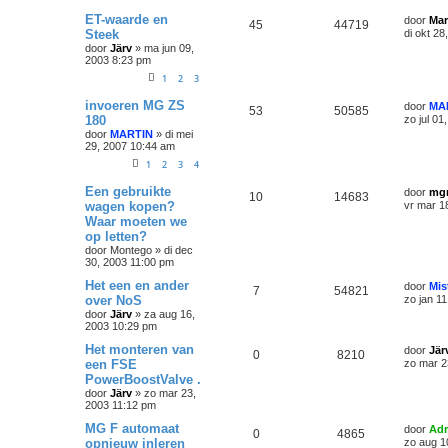
ET-waarde en
door
Mar
45
44719
Steek
di okt 2
door
Järv
»
ma jun 09,
2003 8:23 pm
1
2
3
invoeren MG ZS
door
MA
53
50585
180
zo jul 01
door
MARTIN
»
di mei
29, 2007 10:44 am
1
2
3
4
Een gebruikte
door
mg
10
14683
wagen kopen?
vr mar 1
Waar moeten we
op letten?
door
Montego
»
di dec
30, 2003 11:00 pm
Het een en ander
door
Mis
7
54821
over NoS
zo jan 1
door
Järv
»
za aug 16,
2003 10:29 pm
Het monteren van
door
Jär
0
8210
een FSE
zo mar 2
PowerBoostValve .
door
Järv
»
zo mar 23,
2003 11:12 pm
MG F automaat
door
Adr
0
4865
opnieuw inleren
zo aug 1