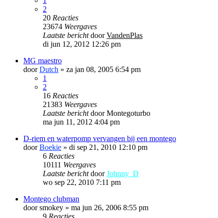
1
2
20
Reacties
23674
Weergaves
Laatste bericht
door
VandenPlas
di jun 12, 2012 12:26 pm
MG maestro
door
Dutch
»
za jan 08, 2005 6:54 pm
1
2
16
Reacties
21383
Weergaves
Laatste bericht
door
Montegoturbo
ma jun 11, 2012 4:04 pm
D-riem en waterpomp vervangen bij een montego
door
Boekie
»
di sep 21, 2010 12:10 pm
6
Reacties
10111
Weergaves
Laatste bericht
door
Johnny_D
wo sep 22, 2010 7:11 pm
Montego clubman
door
smokey
»
ma jun 26, 2006 8:55 pm
9
Reacties