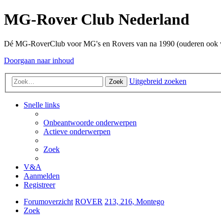
MG-Rover Club Nederland
Dé MG-RoverClub voor MG's en Rovers van na 1990 (ouderen ook
Doorgaan naar inhoud
Uitgebreid zoeken
Zoek
Snelle links
Onbeantwoorde onderwerpen
Actieve onderwerpen
Zoek
V&A
Aanmelden
Registreer
Forumoverzicht
ROVER
213, 216, Montego
Zoek