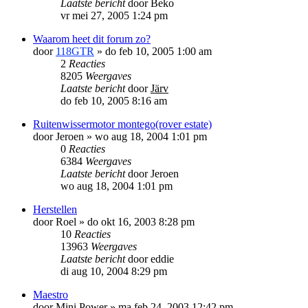
Laatste bericht
door
Beko
vr mei 27, 2005 1:24 pm
Waarom heet dit forum zo?
door
118GTR
»
do feb 10, 2005 1:00 am
2
Reacties
8205
Weergaves
Laatste bericht
door
Järv
do feb 10, 2005 8:16 am
Ruitenwissermotor montego(rover estate)
door
Jeroen
»
wo aug 18, 2004 1:01 pm
0
Reacties
6384
Weergaves
Laatste bericht
door
Jeroen
wo aug 18, 2004 1:01 pm
Herstellen
door
Roel
»
do okt 16, 2003 8:28 pm
10
Reacties
13963
Weergaves
Laatste bericht
door
eddie
di aug 10, 2004 8:29 pm
Maestro
door
Mini Power
»
ma feb 24, 2003 12:42 pm