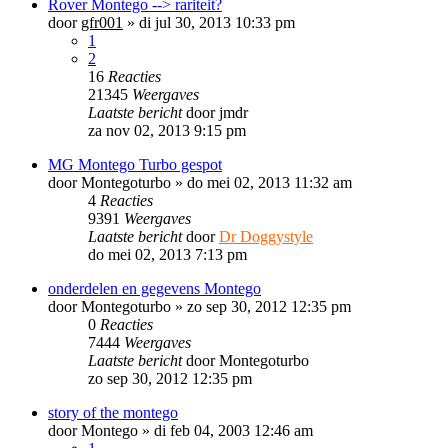
Rover Montego --> rariteit?
door
gfr001
»
di jul 30, 2013 10:33 pm
1
2
16
Reacties
21345
Weergaves
Laatste bericht
door
jmdr
za nov 02, 2013 9:15 pm
MG Montego Turbo gespot
door
Montegoturbo
»
do mei 02, 2013 11:32 am
4
Reacties
9391
Weergaves
Laatste bericht
door
Dr Doggystyle
do mei 02, 2013 7:13 pm
onderdelen en gegevens Montego
door
Montegoturbo
»
zo sep 30, 2012 12:35 pm
0
Reacties
7444
Weergaves
Laatste bericht
door
Montegoturbo
zo sep 30, 2012 12:35 pm
story of the montego
door
Montego
»
di feb 04, 2003 12:46 am