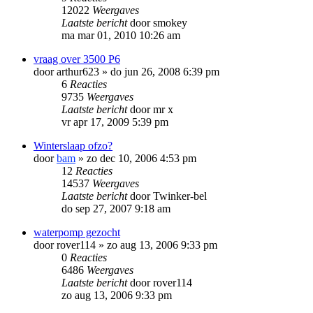
12022
Weergaves
Laatste bericht
door
smokey
ma mar 01, 2010 10:26 am
vraag over 3500 P6
door
arthur623
»
do jun 26, 2008 6:39 pm
6
Reacties
9735
Weergaves
Laatste bericht
door
mr x
vr apr 17, 2009 5:39 pm
Winterslaap ofzo?
door
bam
»
zo dec 10, 2006 4:53 pm
12
Reacties
14537
Weergaves
Laatste bericht
door
Twinker-bel
do sep 27, 2007 9:18 am
waterpomp gezocht
door
rover114
»
zo aug 13, 2006 9:33 pm
0
Reacties
6486
Weergaves
Laatste bericht
door
rover114
zo aug 13, 2006 9:33 pm