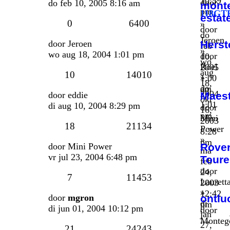
10:59
door
do feb 10, 2005 8:16 am
monte
pm
118GT
estat
0
6400
»
door
do
Jeroen
door
Jeroen
Herst
feb
»
wo aug 18, 2004 1:01 pm
door
10,
wo
Roel
2005
aug
10
14010
»
1:00
18,
do
am
2004
door
eddie
Maes
okt
1:01
di aug 10, 2004 8:29 pm
door
16,
pm
Mini
2003
18
21134
Power
8:28
»
pm
door
Mini Power
Rove
ma
vr jul 23, 2004 6:48 pm
Toure
feb
door
24,
7
11453
Laurett
2003
»
12:42
door
mgron
ontlu
di
pm
di jun 01, 2004 10:12 pm
door
jan
Monteg
27,
21
24243