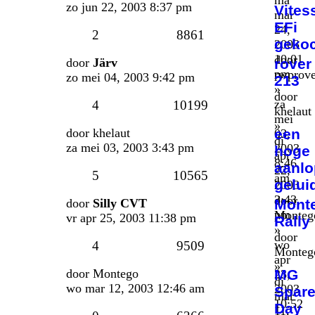
zo jun 22, 2003 8:37 pm
Vites
mar
EFi
24,
2
8861
geko
2003
10:01
door
door
Järv
rover
pm
rwprov
zo mei 04, 2003 9:42 pm
213
»
door
za
4
10199
khelaut
mei
»
door
khelaut
een
03,
di
za mei 03, 2003 3:43 pm
2003
hoge
apr
8:46
aanl
22,
5
10565
am
gelui
2003
3:43
door
door
Silly CVT
Mont
pm
Monteg
vr apr 25, 2003 11:38 pm
Rally
»
door
wo
4
9509
Monteg
apr
»
door
Montego
MG
23,
di
wo mar 12, 2003 12:46 am
2003
Spar
mar
10:52
Day
11,