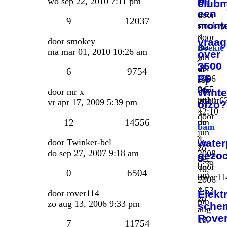
bij
wo sep 22, 2010 7:11 pm
club
een
door
9
12037
mont
smokey
»
door
door
smokey
vraag
ma
Boekie
ma mar 01, 2010 10:26 am
over
jun
»
3500
26,
di
6
9754
P6
2006
sep
8:55
door
21,
door
mr x
Winte
pm
arthur6
2010
vr apr 17, 2009 5:39 pm
ofzo?
»
12:10
door
do
12
14556
pm
bam
jun
»
door
Twinker-bel
wate
26,
zo
do sep 27, 2007 9:18 am
2008
gezoc
dec
6:39
door
10,
0
6504
pm
rover11
2006
»
4:53
door
rover114
Elekt
zo
pm
zo aug 13, 2006 9:33 pm
sche
aug
Rove
13,
7
11754