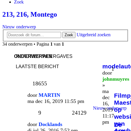
Zoek
213, 216, Montego
Nieuw onderwerp
Uitgebreid zoeken
Zoek
34 onderwerpen • Pagina
1
van
1
ONDERWERPEN
REACTIES
WEERGAVES
modelaut
LAATSTE BERICHT
1
door
johnmuyres
18655
»
ma
door
MARTIN
Filmp
dec
ma dec 16, 2019 11:55 pm
Maes
16,
Nieuw onderwerp
op
2019
9
24129
11:17
websi
pm
van
door
Docklands
De
Anwb
di jul 26, 2016 7:52 pm