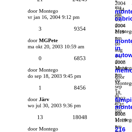
»
2004
ma
2:44
door
Montego
mont
jan
pm
vr jan 16, 2004 9:12 pm
cabri
05,
door
2004
3
9354
Monteg
8:19
»
pm
door
MGPete
mont
do
ma okt 20, 2003 10:59 am
in
aug
auto
14,
0
6853
door
2003
Monteg
10:14
door
Montego
memo
»
pm
do sep 18, 2003 9:45 pm
door
do
Monteg
sep
1
8456
»
18,
di
2003
door
Järv
filmp
jul
9:45
wo jul 30, 2003 9:36 pm
mont
29,
pm
door
2003
13
18048
Monteg
11:19
»
pm
door
Montego
216
ma