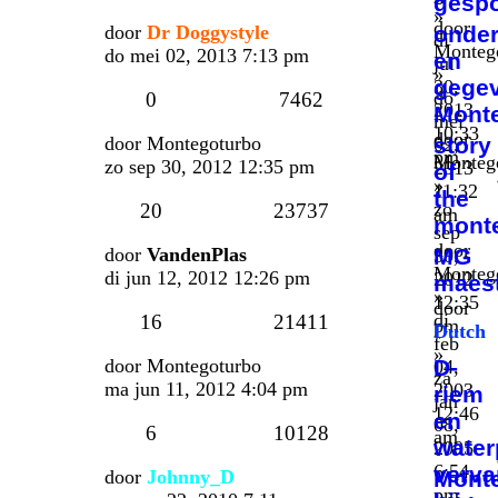
gesp
»
door
door
Dr Doggystyle
onder
di
Monteg
do mei 02, 2013 7:13 pm
en
jul
»
gege
30,
do
0
7462
2013
Mont
mei
10:33
door
door
Montegoturbo
story
02,
pm
Monteg
zo sep 30, 2012 12:35 pm
2013
of
»
11:32
the
zo
20
23737
am
mont
sep
door
door
VandenPlas
MG
30,
Monteg
di jun 12, 2012 12:26 pm
2012
maes
»
12:35
door
di
16
21411
pm
Dutch
feb
»
door
Montegoturbo
D-
04,
za
ma jun 11, 2012 4:04 pm
2003
riem
jan
12:46
en
08,
6
10128
am
wate
2005
6:54
verv
door
Johnny_D
Mont
pm