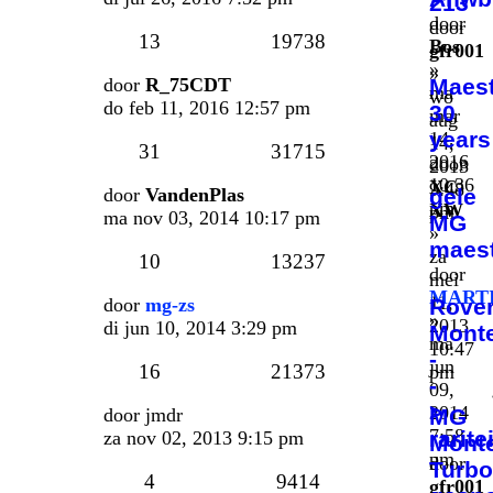
213
door
door
13
19738
Bos
gfr001
»
»
door
R_75CDT
Maes
ma
wo
do feb 11, 2016 12:57 pm
30
mar
aug
years
14,
14,
31
31715
2016
door
2013
10:36
XC-
9:48
door
VandenPlas
gele
pm
XW
pm
ma nov 03, 2014 10:17 pm
MG
»
maes
za
10
13237
door
mei
MART
11,
door
mg-zs
Rove
»
2013
di jun 10, 2014 3:29 pm
Mont
ma
10:47
-
jun
16
21373
pm
-
09,
>
2014
door
jmdr
MG
7:58
rarite
za nov 02, 2013 9:15 pm
Mont
pm
door
Turbo
4
9414
gfr001