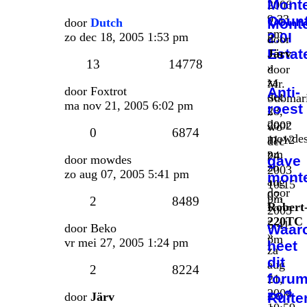
Mont
2006
9:33
Coun
door
Dutch
Mont
pm
2.0I
zo dec 18, 2005 1:53 pm
door
Estat
Järv
13
14778
»
door
za
Mr.
door
Foxtrot
Anti-
dec
Submar
ma nov 21, 2005 6:02 pm
roest
28,
»
door
2002
wo
0
6874
mowde
11:12
dec
»
pm
24,
door
mowdes
gave
zo
2003
zo aug 07, 2005 5:41 pm
mont
aug
10:15
door
07,
pm
2
8489
Robert
2005
220TC
5:41
door
Beko
Waar
»
pm
vr mei 27, 2005 1:24 pm
heet
za
dit
aug
2
8224
foru
21,
2004
zo?
door
Järv
Ruite