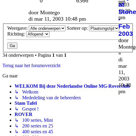
0
6366
pm
at
2003
11:20
Stone
door
Montego
pm
-
di mar 11, 2003 10:48 pm
Feb
Weergave:
Sorteer op:
2003
Richting:
door
Monteg
»
34 onderwerpen • Pagina
1
van
1
di
mar
Terug naar het forumoverzicht
11,
Ga naar
2003
10:48
WELKOM Bij deze Nederlandse Online MG-Roverclub
pm
↳ Welkom
↳ Mededeling van de beheerders
Stam Tafel
↳ Gespot !
ROVER
↳ 100 series, Mini
↳ 200 series en 25
↳ 400 series en 45