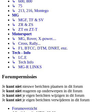
↳ 600, 800
↳ 75
↳ 213, 216, Montego
MG
↳ MGF, TF & SV
↳ ZR & ZS
↳ ZT en ZT-T
Motorsport
↳ MG, Rover, X-power....
↳ Cross, Rally...
↳ F1, BTCC, DTM, DNRT, enz.
Tech - Info
↳ I.C.E
↳ Tech Info
↳ MG-R LINKS
Forumpermissies
Je
kunt niet
nieuwe berichten plaatsen in dit forum
Je
kunt niet
reageren op onderwerpen in dit forum
Je
kunt niet
je eigen berichten wijzigen in dit forum
Je
kunt niet
je eigen berichten verwijderen in dit forum
Forumoverzicht