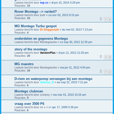
Laatste bericht door
mg-zs
«
di jun 10, 2014 3:29 pm
Reacties:
10
Rover Montego --> rariteit?
Laatste bericht door
jmdr
«
za nov 02, 2013 9:15 pm
Reacties:
16
1
2
MG Montego Turbo gespot
Laatste bericht door
Dr Doggystyle
«
do mei 02, 2013 7:13 pm
Reacties:
4
onderdelen en gegevens Montego
Laatste bericht door
Montegoturbo
«
zo sep 30, 2012 12:35 pm
story of the montego
Laatste bericht door
VandenPlas
«
di jun 12, 2012 12:26 pm
Reacties:
20
1
2
MG maestro
Laatste bericht door
Montegoturbo
«
ma jun 11, 2012 4:04 pm
Reacties:
16
1
2
D-riem en waterpomp vervangen bij een montego
Laatste bericht door
Johnny_D
«
wo sep 22, 2010 7:11 pm
Reacties:
6
Montego clubman
Laatste bericht door
smokey
«
ma mar 01, 2010 10:26 am
Reacties:
9
vraag over 3500 P6
Laatste bericht door
mr x
«
vr apr 17, 2009 5:39 pm
Reacties:
6