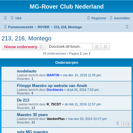
MG-Rover Club Nederland
V&A
Registreer
Aanmelden
Z
Forumoverzicht
ROVER
213, 216, Montego
o
213, 216, Montego
e
Zoek
Uitgebreid z
Nieuw onderwerp
k
34 onderwerpen • Pagina
1
van
1
Onderwerpen
modelauto
Laatste bericht door
MARTIN
«
ma dec 16, 2019 11:55 pm
Reacties:
1
Filmpje Maestro op website van Anwb
Laatste bericht door
Docklands
«
di jul 26, 2016 7:52 pm
Reacties:
9
De 213
Laatste bericht door
R_75CDT
«
do feb 11, 2016 12:57 pm
Reacties:
13
Maestro 30 years
Laatste bericht door
VandenPlas
«
ma nov 03, 2014 10:17 pm
Reacties:
31
1
2
gele MG maestro