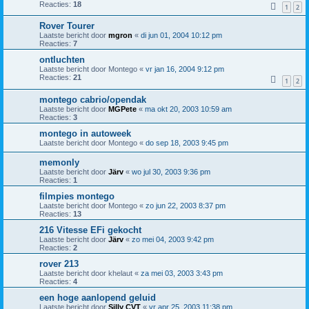
Reacties:
18
1
2
Rover Tourer
Laatste bericht door
mgron
«
di jun 01, 2004 10:12 pm
Reacties:
7
ontluchten
Laatste bericht door
Montego
«
vr jan 16, 2004 9:12 pm
Reacties:
21
1
2
montego cabrio/opendak
Laatste bericht door
MGPete
«
ma okt 20, 2003 10:59 am
Reacties:
3
montego in autoweek
Laatste bericht door
Montego
«
do sep 18, 2003 9:45 pm
memonly
Laatste bericht door
Järv
«
wo jul 30, 2003 9:36 pm
Reacties:
1
filmpies montego
Laatste bericht door
Montego
«
zo jun 22, 2003 8:37 pm
Reacties:
13
216 Vitesse EFi gekocht
Laatste bericht door
Järv
«
zo mei 04, 2003 9:42 pm
Reacties:
2
rover 213
Laatste bericht door
khelaut
«
za mei 03, 2003 3:43 pm
Reacties:
4
een hoge aanlopend geluid
Laatste bericht door
Silly CVT
«
vr apr 25, 2003 11:38 pm