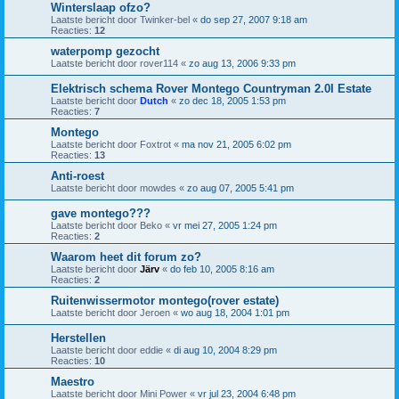
Winterslaap ofzo?
Laatste bericht door
Twinker-bel
«
do sep 27, 2007 9:18 am
Reacties:
12
waterpomp gezocht
Laatste bericht door
rover114
«
zo aug 13, 2006 9:33 pm
Elektrisch schema Rover Montego Countryman 2.0I Estate
Laatste bericht door
Dutch
«
zo dec 18, 2005 1:53 pm
Reacties:
7
Montego
Laatste bericht door
Foxtrot
«
ma nov 21, 2005 6:02 pm
Reacties:
13
Anti-roest
Laatste bericht door
mowdes
«
zo aug 07, 2005 5:41 pm
gave montego???
Laatste bericht door
Beko
«
vr mei 27, 2005 1:24 pm
Reacties:
2
Waarom heet dit forum zo?
Laatste bericht door
Järv
«
do feb 10, 2005 8:16 am
Reacties:
2
Ruitenwissermotor montego(rover estate)
Laatste bericht door
Jeroen
«
wo aug 18, 2004 1:01 pm
Herstellen
Laatste bericht door
eddie
«
di aug 10, 2004 8:29 pm
Reacties:
10
Maestro
Laatste bericht door
Mini Power
«
vr jul 23, 2004 6:48 pm