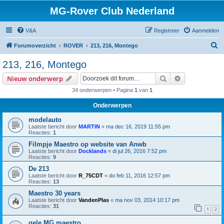
MG-Rover Club Nederland
V&A
Registreer
Aanmelden
Z
Forumoverzicht
ROVER
213, 216, Montego
o
213, 216, Montego
e
Zoek
Uitgebreid z
Nieuw onderwerp
k
34 onderwerpen • Pagina
1
van
1
Onderwerpen
modelauto
Laatste bericht door
MARTIN
«
ma dec 16, 2019 11:55 pm
Reacties:
1
Filmpje Maestro op website van Anwb
Laatste bericht door
Docklands
«
di jul 26, 2016 7:52 pm
Reacties:
9
De 213
Laatste bericht door
R_75CDT
«
do feb 11, 2016 12:57 pm
Reacties:
13
Maestro 30 years
Laatste bericht door
VandenPlas
«
ma nov 03, 2014 10:17 pm
Reacties:
31
1
2
gele MG maestro