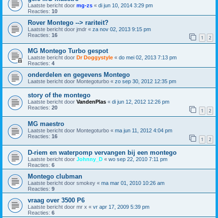
Laatste bericht door
mg-zs
«
di jun 10, 2014 3:29 pm
Reacties:
10
Rover Montego --> rariteit?
Laatste bericht door
jmdr
«
za nov 02, 2013 9:15 pm
Reacties:
16
1
2
MG Montego Turbo gespot
Laatste bericht door
Dr Doggystyle
«
do mei 02, 2013 7:13 pm
Reacties:
4
onderdelen en gegevens Montego
Laatste bericht door
Montegoturbo
«
zo sep 30, 2012 12:35 pm
story of the montego
Laatste bericht door
VandenPlas
«
di jun 12, 2012 12:26 pm
Reacties:
20
1
2
MG maestro
Laatste bericht door
Montegoturbo
«
ma jun 11, 2012 4:04 pm
Reacties:
16
1
2
D-riem en waterpomp vervangen bij een montego
Laatste bericht door
Johnny_D
«
wo sep 22, 2010 7:11 pm
Reacties:
6
Montego clubman
Laatste bericht door
smokey
«
ma mar 01, 2010 10:26 am
Reacties:
9
vraag over 3500 P6
Laatste bericht door
mr x
«
vr apr 17, 2009 5:39 pm
Reacties:
6