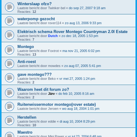
Winterslaap ofzo?
Laatste bericht door
Twinker-bel
«
do sep 27, 2007 9:18 am
Reacties:
12
waterpomp gezocht
Laatste bericht door
rover114
«
zo aug 13, 2006 9:33 pm
Elektrisch schema Rover Montego Countryman 2.0I Estate
Laatste bericht door
Dutch
«
zo dec 18, 2005 1:53 pm
Reacties:
7
Montego
Laatste bericht door
Foxtrot
«
ma nov 21, 2005 6:02 pm
Reacties:
13
Anti-roest
Laatste bericht door
mowdes
«
zo aug 07, 2005 5:41 pm
gave montego???
Laatste bericht door
Beko
«
vr mei 27, 2005 1:24 pm
Reacties:
2
Waarom heet dit forum zo?
Laatste bericht door
Järv
«
do feb 10, 2005 8:16 am
Reacties:
2
Ruitenwissermotor montego(rover estate)
Laatste bericht door
Jeroen
«
wo aug 18, 2004 1:01 pm
Herstellen
Laatste bericht door
eddie
«
di aug 10, 2004 8:29 pm
Reacties:
10
Maestro
Laatste bericht door
Mini Power
«
vr jul 23, 2004 6:48 pm