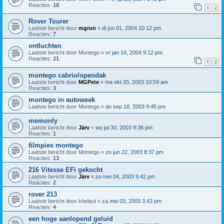
Reacties:
18
1
2
Rover Tourer
Laatste bericht door
mgron
«
di jun 01, 2004 10:12 pm
Reacties:
7
ontluchten
Laatste bericht door
Montego
«
vr jan 16, 2004 9:12 pm
Reacties:
21
1
2
montego cabrio/opendak
Laatste bericht door
MGPete
«
ma okt 20, 2003 10:59 am
Reacties:
3
montego in autoweek
Laatste bericht door
Montego
«
do sep 18, 2003 9:45 pm
memonly
Laatste bericht door
Järv
«
wo jul 30, 2003 9:36 pm
Reacties:
1
filmpies montego
Laatste bericht door
Montego
«
zo jun 22, 2003 8:37 pm
Reacties:
13
216 Vitesse EFi gekocht
Laatste bericht door
Järv
«
zo mei 04, 2003 9:42 pm
Reacties:
2
rover 213
Laatste bericht door
khelaut
«
za mei 03, 2003 3:43 pm
Reacties:
4
een hoge aanlopend geluid