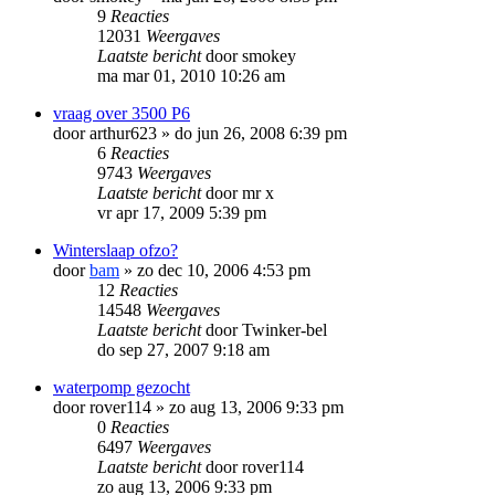
9
Reacties
12031
Weergaves
Laatste bericht
door
smokey
ma mar 01, 2010 10:26 am
vraag over 3500 P6
door
arthur623
»
do jun 26, 2008 6:39 pm
6
Reacties
9743
Weergaves
Laatste bericht
door
mr x
vr apr 17, 2009 5:39 pm
Winterslaap ofzo?
door
bam
»
zo dec 10, 2006 4:53 pm
12
Reacties
14548
Weergaves
Laatste bericht
door
Twinker-bel
do sep 27, 2007 9:18 am
waterpomp gezocht
door
rover114
»
zo aug 13, 2006 9:33 pm
0
Reacties
6497
Weergaves
Laatste bericht
door
rover114
zo aug 13, 2006 9:33 pm