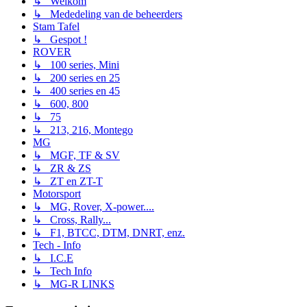
↳ Welkom
↳ Mededeling van de beheerders
Stam Tafel
↳ Gespot !
ROVER
↳ 100 series, Mini
↳ 200 series en 25
↳ 400 series en 45
↳ 600, 800
↳ 75
↳ 213, 216, Montego
MG
↳ MGF, TF & SV
↳ ZR & ZS
↳ ZT en ZT-T
Motorsport
↳ MG, Rover, X-power....
↳ Cross, Rally...
↳ F1, BTCC, DTM, DNRT, enz.
Tech - Info
↳ I.C.E
↳ Tech Info
↳ MG-R LINKS