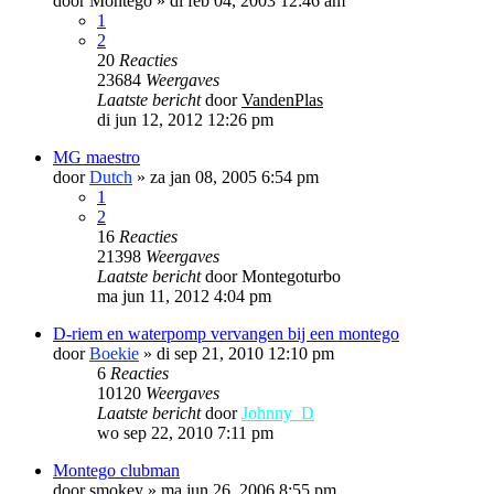
door
Montego
»
di feb 04, 2003 12:46 am
1
2
20
Reacties
23684
Weergaves
Laatste bericht
door
VandenPlas
di jun 12, 2012 12:26 pm
MG maestro
door
Dutch
»
za jan 08, 2005 6:54 pm
1
2
16
Reacties
21398
Weergaves
Laatste bericht
door
Montegoturbo
ma jun 11, 2012 4:04 pm
D-riem en waterpomp vervangen bij een montego
door
Boekie
»
di sep 21, 2010 12:10 pm
6
Reacties
10120
Weergaves
Laatste bericht
door
Johnny_D
wo sep 22, 2010 7:11 pm
Montego clubman
door
smokey
»
ma jun 26, 2006 8:55 pm