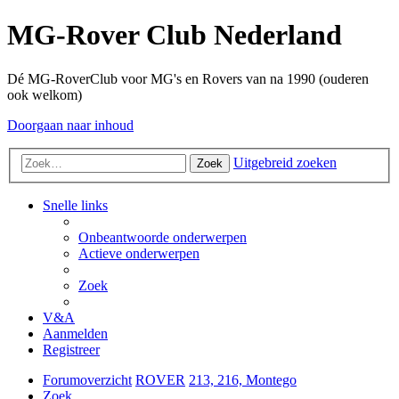
MG-Rover Club Nederland
Dé MG-RoverClub voor MG's en Rovers van na 1990 (ouderen
ook welkom)
Doorgaan naar inhoud
Uitgebreid zoeken
Zoek
Snelle links
Onbeantwoorde onderwerpen
Actieve onderwerpen
Zoek
V&A
Aanmelden
Registreer
Forumoverzicht
ROVER
213, 216, Montego
Zoek