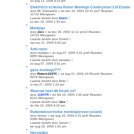
zo aug 13, 2006 9:33 pm
Elektrisch schema Rover Montego Countryman 2.0I Estate
door
Mr. Submarine
»
wo dec 24, 2003 10:15 pm
7
Reacties
11724
Weergaves
Laatste bericht
door
Dutch
zo dec 18, 2005 1:53 pm
Montego
door
Järv
»
za dec 28, 2002 11:12 pm
13
Reacties
14723
Weergaves
Laatste bericht
door
Foxtrot
ma nov 21, 2005 6:02 pm
Anti-roest
door
mowdes
»
zo aug 07, 2005 5:41 pm
0
Reacties
6855
Weergaves
Laatste bericht
door
mowdes
zo aug 07, 2005 5:41 pm
gave montego???
door
Robert-220TC
»
za aug 21, 2004 10:59 pm
2
Reacties
8479
Weergaves
Laatste bericht
door
Beko
vr mei 27, 2005 1:24 pm
Waarom heet dit forum zo?
door
118GTR
»
do feb 10, 2005 1:00 am
2
Reacties
8210
Weergaves
Laatste bericht
door
Järv
do feb 10, 2005 8:16 am
Ruitenwissermotor montego(rover estate)
door
Jeroen
»
wo aug 18, 2004 1:01 pm
0
Reacties
6386
Weergaves
Laatste bericht
door
Jeroen
wo aug 18, 2004 1:01 pm
Herstellen