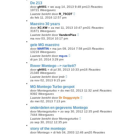
De 213
door
gfr001
»
wo aug 14, 2013 9:48 pm
13
Reacties
19721
Weergaves
Laatste bericht
door
R_75CDT
do feb 11, 2016 12:57 pm
Maestro 30 years
door
XC-XW
»
za mei 11, 2013 10:47 pm
31
Reacties
31671
Weergaves
Laatste bericht
door
VandenPlas
ma nov 03, 2014 10:17 pm
gele MG maestro
door
MARTIN
»
ma jun 09, 2014 7:58 pm
10
Reacties
13216
Weergaves
Laatste bericht
door
mg-zs
di jun 10, 2014 3:29 pm
Rover Montego --> rariteit?
door
gfr001
»
di jul 30, 2013 10:33 pm
16
Reacties
21346
Weergaves
Laatste bericht
door
jmdr
za nov 02, 2013 9:15 pm
MG Montego Turbo gespot
door
Montegoturbo
»
do mei 02, 2013 11:32 am
4
Reacties
9392
Weergaves
Laatste bericht
door
Dr Doggystyle
do mei 02, 2013 7:13 pm
onderdelen en gegevens Montego
door
Montegoturbo
»
zo sep 30, 2012 12:35 pm
0
Reacties
7444
Weergaves
Laatste bericht
door
Montegoturbo
zo sep 30, 2012 12:35 pm
story of the montego
door
Montego
»
di feb 04, 2003 12:46 am
20
Reacties