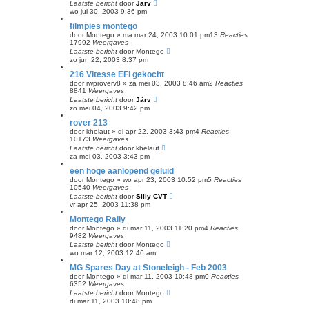
Laatste bericht
door
Järv
wo jul 30, 2003 9:36 pm
filmpies montego
door
Montego
»
ma mar 24, 2003 10:01 pm
13
Reacties
17992
Weergaves
Laatste bericht
door
Montego
zo jun 22, 2003 8:37 pm
216 Vitesse EFi gekocht
door
rwproverv8
»
za mei 03, 2003 8:46 am
2
Reacties
8841
Weergaves
Laatste bericht
door
Järv
zo mei 04, 2003 9:42 pm
rover 213
door
khelaut
»
di apr 22, 2003 3:43 pm
4
Reacties
10173
Weergaves
Laatste bericht
door
khelaut
za mei 03, 2003 3:43 pm
een hoge aanlopend geluid
door
Montego
»
wo apr 23, 2003 10:52 pm
5
Reacties
10540
Weergaves
Laatste bericht
door
Silly CVT
vr apr 25, 2003 11:38 pm
Montego Rally
door
Montego
»
di mar 11, 2003 11:20 pm
4
Reacties
9482
Weergaves
Laatste bericht
door
Montego
wo mar 12, 2003 12:46 am
MG Spares Day at Stoneleigh - Feb 2003
door
Montego
»
di mar 11, 2003 10:48 pm
0
Reacties
6352
Weergaves
Laatste bericht
door
Montego
di mar 11, 2003 10:48 pm