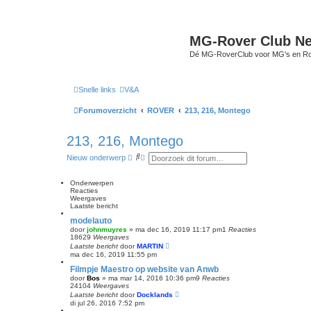
MG-Rover Club Ne
Dé MG-RoverClub voor MG's en Ro
Snelle links
V&A
Forumoverzicht
ROVER
213, 216, Montego
213, 216, Montego
Z
U
Nieuw onderwerp
o
i
e
t
k
g
Onderwerpen
e
Reacties
b
Weergaves
r
Laatste bericht
e
modelauto
i
door
johnmuyres
»
ma dec 16, 2019 11:17 pm
1
Reacties
d
18629
Weergaves
z
Laatste bericht
door
MARTIN
o
ma dec 16, 2019 11:55 pm
e
k
Filmpje Maestro op website van Anwb
e
door
Bos
»
ma mar 14, 2016 10:36 pm
9
Reacties
n
24104
Weergaves
Laatste bericht
door
Docklands
di jul 26, 2016 7:52 pm