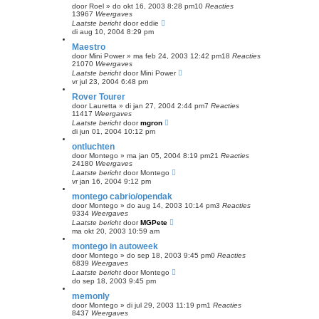
door
Roel
»
do okt 16, 2003 8:28 pm
10
Reacties
13967
Weergaves
Laatste bericht
door
eddie
di aug 10, 2004 8:29 pm
Maestro
door
Mini Power
»
ma feb 24, 2003 12:42 pm
18
Reacties
21070
Weergaves
Laatste bericht
door
Mini Power
vr jul 23, 2004 6:48 pm
Rover Tourer
door
Lauretta
»
di jan 27, 2004 2:44 pm
7
Reacties
11417
Weergaves
Laatste bericht
door
mgron
di jun 01, 2004 10:12 pm
ontluchten
door
Montego
»
ma jan 05, 2004 8:19 pm
21
Reacties
24180
Weergaves
Laatste bericht
door
Montego
vr jan 16, 2004 9:12 pm
montego cabrio/opendak
door
Montego
»
do aug 14, 2003 10:14 pm
3
Reacties
9334
Weergaves
Laatste bericht
door
MGPete
ma okt 20, 2003 10:59 am
montego in autoweek
door
Montego
»
do sep 18, 2003 9:45 pm
0
Reacties
6839
Weergaves
Laatste bericht
door
Montego
do sep 18, 2003 9:45 pm
memonly
door
Montego
»
di jul 29, 2003 11:19 pm
1
Reacties
8437
Weergaves