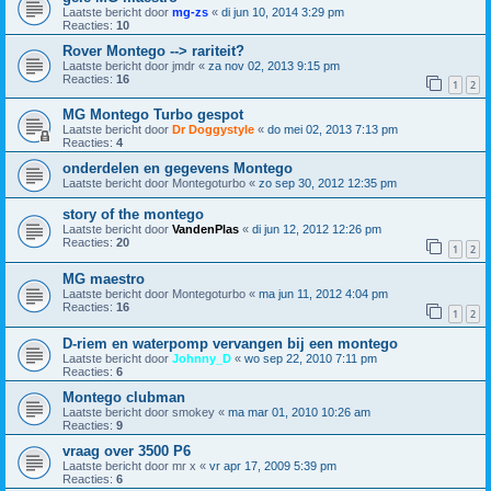
Laatste bericht door
mg-zs
«
di jun 10, 2014 3:29 pm
Reacties:
10
Rover Montego --> rariteit?
Laatste bericht door
jmdr
«
za nov 02, 2013 9:15 pm
Reacties:
16
1
2
MG Montego Turbo gespot
Laatste bericht door
Dr Doggystyle
«
do mei 02, 2013 7:13 pm
Reacties:
4
onderdelen en gegevens Montego
Laatste bericht door
Montegoturbo
«
zo sep 30, 2012 12:35 pm
story of the montego
Laatste bericht door
VandenPlas
«
di jun 12, 2012 12:26 pm
Reacties:
20
1
2
MG maestro
Laatste bericht door
Montegoturbo
«
ma jun 11, 2012 4:04 pm
Reacties:
16
1
2
D-riem en waterpomp vervangen bij een montego
Laatste bericht door
Johnny_D
«
wo sep 22, 2010 7:11 pm
Reacties:
6
Montego clubman
Laatste bericht door
smokey
«
ma mar 01, 2010 10:26 am
Reacties:
9
vraag over 3500 P6
Laatste bericht door
mr x
«
vr apr 17, 2009 5:39 pm
Reacties:
6