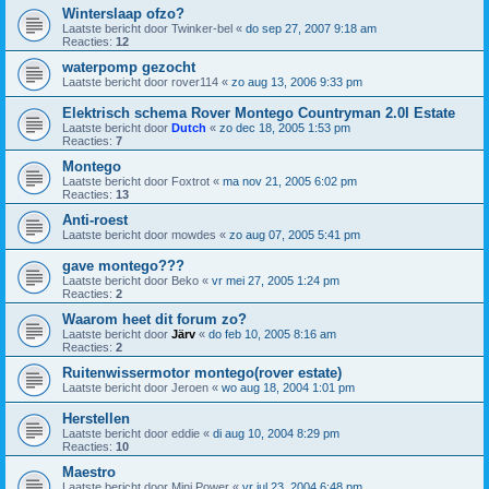
Winterslaap ofzo?
Laatste bericht door
Twinker-bel
«
do sep 27, 2007 9:18 am
Reacties:
12
waterpomp gezocht
Laatste bericht door
rover114
«
zo aug 13, 2006 9:33 pm
Elektrisch schema Rover Montego Countryman 2.0I Estate
Laatste bericht door
Dutch
«
zo dec 18, 2005 1:53 pm
Reacties:
7
Montego
Laatste bericht door
Foxtrot
«
ma nov 21, 2005 6:02 pm
Reacties:
13
Anti-roest
Laatste bericht door
mowdes
«
zo aug 07, 2005 5:41 pm
gave montego???
Laatste bericht door
Beko
«
vr mei 27, 2005 1:24 pm
Reacties:
2
Waarom heet dit forum zo?
Laatste bericht door
Järv
«
do feb 10, 2005 8:16 am
Reacties:
2
Ruitenwissermotor montego(rover estate)
Laatste bericht door
Jeroen
«
wo aug 18, 2004 1:01 pm
Herstellen
Laatste bericht door
eddie
«
di aug 10, 2004 8:29 pm
Reacties:
10
Maestro
Laatste bericht door
Mini Power
«
vr jul 23, 2004 6:48 pm