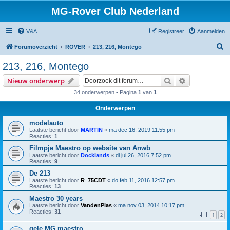
MG-Rover Club Nederland
V&A
Registreer
Aanmelden
Z
Forumoverzicht
ROVER
213, 216, Montego
o
213, 216, Montego
e
Zoek
Uitgebreid z
Nieuw onderwerp
k
34 onderwerpen • Pagina
1
van
1
Onderwerpen
modelauto
Laatste bericht door
MARTIN
«
ma dec 16, 2019 11:55 pm
Reacties:
1
Filmpje Maestro op website van Anwb
Laatste bericht door
Docklands
«
di jul 26, 2016 7:52 pm
Reacties:
9
De 213
Laatste bericht door
R_75CDT
«
do feb 11, 2016 12:57 pm
Reacties:
13
Maestro 30 years
Laatste bericht door
VandenPlas
«
ma nov 03, 2014 10:17 pm
Reacties:
31
1
2
gele MG maestro