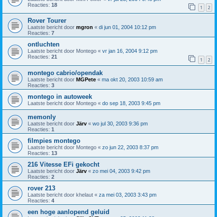
Reacties:
18
1
2
Rover Tourer
Laatste bericht door
mgron
«
di jun 01, 2004 10:12 pm
Reacties:
7
ontluchten
Laatste bericht door
Montego
«
vr jan 16, 2004 9:12 pm
Reacties:
21
1
2
montego cabrio/opendak
Laatste bericht door
MGPete
«
ma okt 20, 2003 10:59 am
Reacties:
3
montego in autoweek
Laatste bericht door
Montego
«
do sep 18, 2003 9:45 pm
memonly
Laatste bericht door
Järv
«
wo jul 30, 2003 9:36 pm
Reacties:
1
filmpies montego
Laatste bericht door
Montego
«
zo jun 22, 2003 8:37 pm
Reacties:
13
216 Vitesse EFi gekocht
Laatste bericht door
Järv
«
zo mei 04, 2003 9:42 pm
Reacties:
2
rover 213
Laatste bericht door
khelaut
«
za mei 03, 2003 3:43 pm
Reacties:
4
een hoge aanlopend geluid