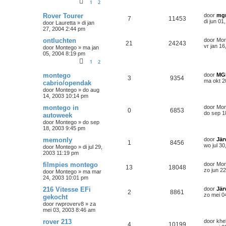
1
2
Rover Tourer
door
mg
7
11453
di jun 0
door
Lauretta
»
di jan
27, 2004 2:44 pm
ontluchten
door
Mon
21
24243
vr jan 1
door
Montego
»
ma jan
05, 2004 8:19 pm
1
2
montego
door
MG
3
9354
ma okt 2
cabrio/opendak
door
Montego
»
do aug
14, 2003 10:14 pm
montego in
door
Mon
0
6853
do sep 1
autoweek
door
Montego
»
do sep
18, 2003 9:45 pm
memonly
door
Jär
1
8456
wo jul 3
door
Montego
»
di jul 29,
2003 11:19 pm
filmpies montego
door
Mon
13
18048
zo jun 2
door
Montego
»
ma mar
24, 2003 10:01 pm
216 Vitesse EFi
door
Jär
2
8861
zo mei 0
gekocht
door
rwproverv8
»
za
mei 03, 2003 8:46 am
rover 213
door
khe
4
10199