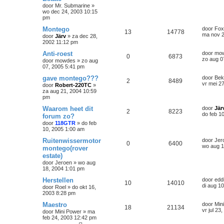
door
Mr. Submarine
»
wo dec 24, 2003 10:15
pm
Montego
door
Fox
13
14778
ma nov 2
door
Järv
»
za dec 28,
2002 11:12 pm
Anti-roest
door
mo
0
6873
zo aug 0
door
mowdes
»
zo aug
07, 2005 5:41 pm
gave montego???
door
Bek
2
8489
vr mei 2
door
Robert-220TC
»
za aug 21, 2004 10:59
pm
Waarom heet dit
door
Jär
2
8223
do feb 1
forum zo?
door
118GTR
»
do feb
10, 2005 1:00 am
Ruitenwissermotor
door
Jer
0
6400
wo aug 1
montego(rover
estate)
door
Jeroen
»
wo aug
18, 2004 1:01 pm
Herstellen
door
edd
10
14010
di aug 1
door
Roel
»
do okt 16,
2003 8:28 pm
Maestro
door
Min
18
21134
vr jul 23
door
Mini Power
»
ma
feb 24, 2003 12:42 pm