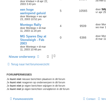
za mei 0
door
khelaut
»
di apr 22,
2003 3:43 pm
een hoge
door
Sil
5
10565
vr apr 2
aanlopend geluid
door
Montego
»
wo apr
23, 2003 10:52 pm
Montego Rally
door
Mon
4
9509
wo mar 1
door
Montego
»
di mar
11, 2003 11:20 pm
MG Spares Day at
door
Mon
0
6366
di mar 1
Stoneleigh - Feb
2003
door
Montego
»
di mar
11, 2003 10:48 pm
Nieuw onderwerp
Terug naar het forumoverzicht
FORUMPERMISSIES
Je
kunt niet
nieuwe berichten plaatsen in dit forum
Je
kunt niet
reageren op onderwerpen in dit forum
Je
kunt niet
je eigen berichten wijzigen in dit forum
Je
kunt niet
je eigen berichten verwijderen in dit forum
Forumoverzicht
Contact
Verw