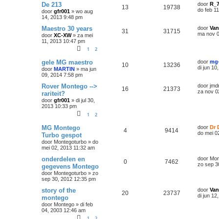
De 213
door
R_
13
19738
do feb 1
door
gfr001
»
wo aug
14, 2013 9:48 pm
Maestro 30 years
door
Van
31
31715
ma nov 0
door
XC-XW
»
za mei
11, 2013 10:47 pm
1
2
gele MG maestro
door
mg
10
13236
di jun 10
door
MARTIN
»
ma jun
09, 2014 7:58 pm
Rover Montego -->
door
jmd
16
21373
za nov 0
rariteit?
door
gfr001
»
di jul 30,
2013 10:33 pm
1
2
MG Montego
door
Dr 
4
9414
do mei 0
Turbo gespot
door
Montegoturbo
»
do
mei 02, 2013 11:32 am
onderdelen en
door
Mon
0
7462
zo sep 3
gegevens Montego
door
Montegoturbo
»
zo
sep 30, 2012 12:35 pm
story of the
door
Van
20
23737
di jun 1
montego
door
Montego
»
di feb
04, 2003 12:46 am
1
2