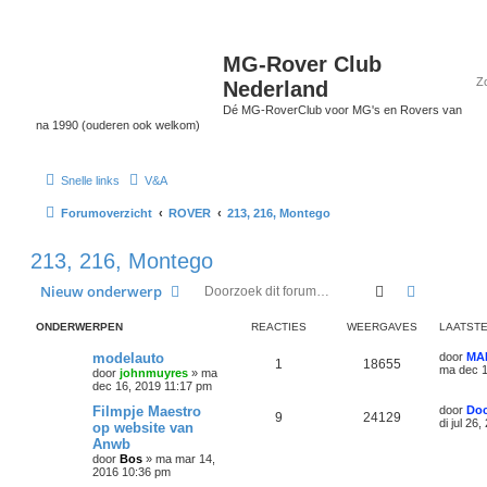
MG-Rover Club
Nederland
Dé MG-RoverClub voor MG's en Rovers van
na 1990 (ouderen ook welkom)
Snelle links
V&A
Forumoverzicht
ROVER
213, 216, Montego
213, 216, Montego
Zoek
Uitgebrei
Nieuw onderwerp
ONDERWERPEN
REACTIES
WEERGAVES
LAATSTE
modelauto
door
MA
1
18655
ma dec 1
door
johnmuyres
»
ma
dec 16, 2019 11:17 pm
Filmpje Maestro
door
Doc
9
24129
di jul 26
op website van
Anwb
door
Bos
»
ma mar 14,
2016 10:36 pm