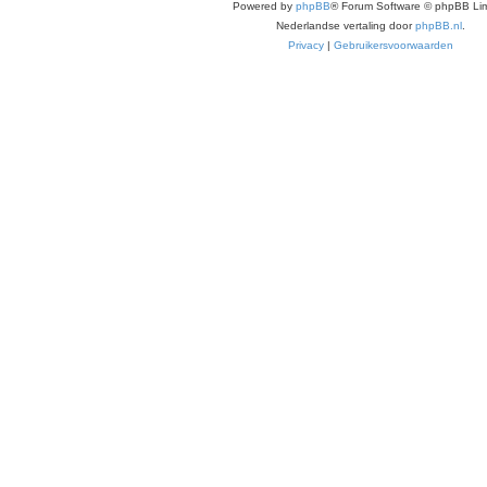
Powered by
phpBB
® Forum Software © phpBB Lim
Nederlandse vertaling door
phpBB.nl
.
Privacy
|
Gebruikersvoorwaarden