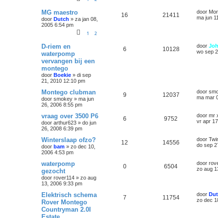
MG maestro
door
Mon
16
21411
ma jun 1
door
Dutch
»
za jan 08,
2005 6:54 pm
1
2
D-riem en
door
Jo
6
10128
wo sep 2
waterpomp
vervangen bij een
montego
door
Boekie
»
di sep
21, 2010 12:10 pm
Montego clubman
door
sm
9
12037
ma mar 0
door
smokey
»
ma jun
26, 2006 8:55 pm
vraag over 3500 P6
door
mr 
6
9752
vr apr 1
door
arthur623
»
do jun
26, 2008 6:39 pm
Winterslaap ofzo?
door
Twi
12
14556
do sep 2
door
bam
»
zo dec 10,
2006 4:53 pm
waterpomp
door
rov
0
6504
zo aug 1
gezocht
door
rover114
»
zo aug
13, 2006 9:33 pm
Elektrisch schema
door
Du
7
11754
zo dec 1
Rover Montego
Countryman 2.0I
Estate