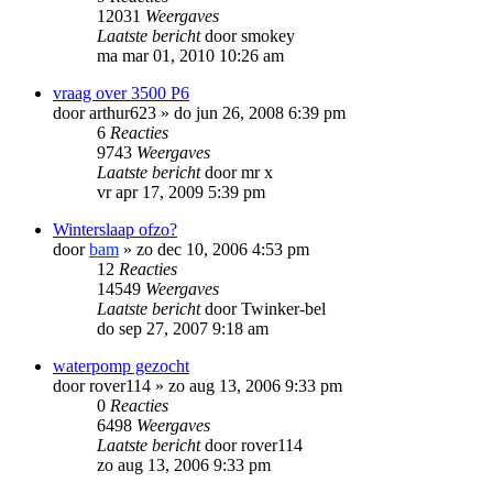
12031
Weergaves
Laatste bericht
door
smokey
ma mar 01, 2010 10:26 am
vraag over 3500 P6
door
arthur623
»
do jun 26, 2008 6:39 pm
6
Reacties
9743
Weergaves
Laatste bericht
door
mr x
vr apr 17, 2009 5:39 pm
Winterslaap ofzo?
door
bam
»
zo dec 10, 2006 4:53 pm
12
Reacties
14549
Weergaves
Laatste bericht
door
Twinker-bel
do sep 27, 2007 9:18 am
waterpomp gezocht
door
rover114
»
zo aug 13, 2006 9:33 pm
0
Reacties
6498
Weergaves
Laatste bericht
door
rover114
zo aug 13, 2006 9:33 pm