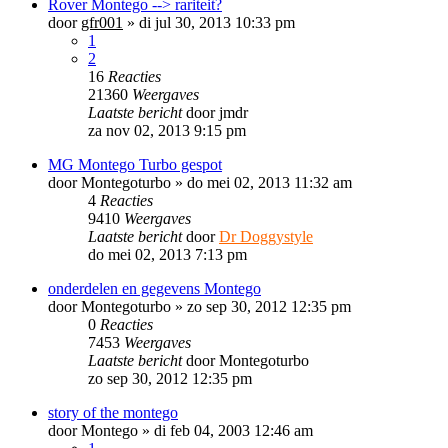
Rover Montego --> rariteit?
door
gfr001
»
di jul 30, 2013 10:33 pm
1
2
16
Reacties
21360
Weergaves
Laatste bericht
door
jmdr
za nov 02, 2013 9:15 pm
MG Montego Turbo gespot
door
Montegoturbo
»
do mei 02, 2013 11:32 am
4
Reacties
9410
Weergaves
Laatste bericht
door
Dr Doggystyle
do mei 02, 2013 7:13 pm
onderdelen en gegevens Montego
door
Montegoturbo
»
zo sep 30, 2012 12:35 pm
0
Reacties
7453
Weergaves
Laatste bericht
door
Montegoturbo
zo sep 30, 2012 12:35 pm
story of the montego
door
Montego
»
di feb 04, 2003 12:46 am