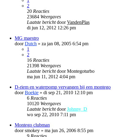
1
2
20
Reacties
23684
Weergaves
Laatste bericht
door
VandenPlas
di jun 12, 2012 12:26 pm
MG maestro
door
Dutch
»
za jan 08, 2005 6:54 pm
1
2
16
Reacties
21398
Weergaves
Laatste bericht
door
Montegoturbo
ma jun 11, 2012 4:04 pm
D-riem en waterpomp vervangen bij een montego
door
Boekie
»
di sep 21, 2010 12:10 pm
6
Reacties
10120
Weergaves
Laatste bericht
door
Johnny_D
wo sep 22, 2010 7:11 pm
Montego clubman
door
smokey
»
ma jun 26, 2006 8:55 pm
9
Reacties