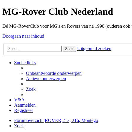
MG-Rover Club Nederland
Dé MG-RoverClub voor MG's en Rovers van na 1990 (ouderen ook
Doorgaan naar inhoud
Uitgebreid zoeken
Zoek
Snelle links
Onbeantwoorde onderwerpen
Actieve onderwerpen
Zoek
V&A
Aanmelden
Registreer
Forumoverzicht
ROVER
213, 216, Montego
Zoek