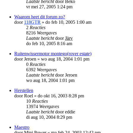
Laatste bericht
door
Beko
vr mei 27, 2005 1:24 pm
Waarom heet dit forum zo?
door
118GTR
»
do feb 10, 2005 1:00 am
2
Reacties
8216
Weergaves
Laatste bericht
door
Järv
do feb 10, 2005 8:16 am
Ruitenwissermotor montego(rover estate)
door
Jeroen
»
wo aug 18, 2004 1:01 pm
0
Reacties
6392
Weergaves
Laatste bericht
door
Jeroen
wo aug 18, 2004 1:01 pm
Herstellen
door
Roel
»
do okt 16, 2003 8:28 pm
10
Reacties
13974
Weergaves
Laatste bericht
door
eddie
di aug 10, 2004 8:29 pm
Maestro
door
Mini Power
»
ma feb 24, 2003 12:42 pm