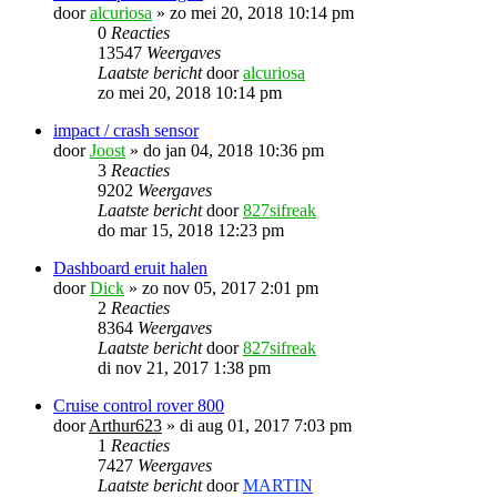
door
alcuriosa
»
zo mei 20, 2018 10:14 pm
0
Reacties
13547
Weergaves
Laatste bericht
door
alcuriosa
zo mei 20, 2018 10:14 pm
impact / crash sensor
door
Joost
»
do jan 04, 2018 10:36 pm
3
Reacties
9202
Weergaves
Laatste bericht
door
827sifreak
do mar 15, 2018 12:23 pm
Dashboard eruit halen
door
Dick
»
zo nov 05, 2017 2:01 pm
2
Reacties
8364
Weergaves
Laatste bericht
door
827sifreak
di nov 21, 2017 1:38 pm
Cruise control rover 800
door
Arthur623
»
di aug 01, 2017 7:03 pm
1
Reacties
7427
Weergaves
Laatste bericht
door
MARTIN