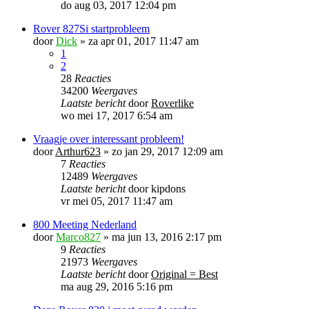
do aug 03, 2017 12:04 pm
Rover 827Si startprobleem
door
Dick
»
za apr 01, 2017 11:47 am
1
2
28
Reacties
34200
Weergaves
Laatste bericht
door
Roverlike
wo mei 17, 2017 6:54 am
Vraagje over interessant probleem!
door
Arthur623
»
zo jan 29, 2017 12:09 am
7
Reacties
12489
Weergaves
Laatste bericht
door
kipdons
vr mei 05, 2017 11:47 am
800 Meeting Nederland
door
Marco827
»
ma jun 13, 2016 2:17 pm
9
Reacties
21973
Weergaves
Laatste bericht
door
Original = Best
ma aug 29, 2016 5:16 pm