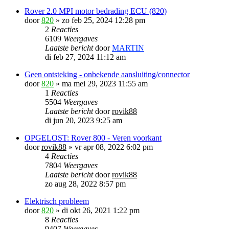
Rover 2.0 MPI motor bedrading ECU (820)
door
820
»
zo feb 25, 2024 12:28 pm
2
Reacties
6109
Weergaves
Laatste bericht
door
MARTIN
di feb 27, 2024 11:12 am
Geen ontsteking - onbekende aansluiting/connector
door
820
»
ma mei 29, 2023 11:55 am
1
Reacties
5504
Weergaves
Laatste bericht
door
rovik88
di jun 20, 2023 9:25 am
OPGELOST: Rover 800 - Veren voorkant
door
rovik88
»
vr apr 08, 2022 6:02 pm
4
Reacties
7804
Weergaves
Laatste bericht
door
rovik88
zo aug 28, 2022 8:57 pm
Elektrisch probleem
door
820
»
di okt 26, 2021 1:22 pm
8
Reacties
9407
Weergaves