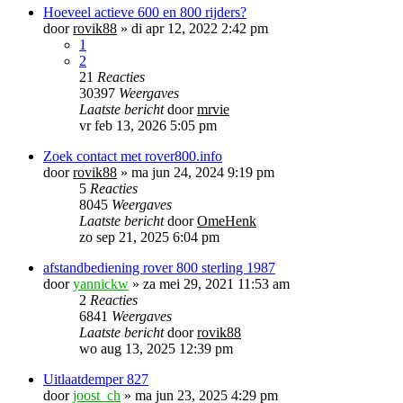
Hoeveel actieve 600 en 800 rijders?
door
rovik88
»
di apr 12, 2022 2:42 pm
1
2
21
Reacties
30397
Weergaves
Laatste bericht
door
mrvie
vr feb 13, 2026 5:05 pm
Zoek contact met rover800.info
door
rovik88
»
ma jun 24, 2024 9:19 pm
5
Reacties
8045
Weergaves
Laatste bericht
door
OmeHenk
zo sep 21, 2025 6:04 pm
afstandbediening rover 800 sterling 1987
door
yannickw
»
za mei 29, 2021 11:53 am
2
Reacties
6841
Weergaves
Laatste bericht
door
rovik88
wo aug 13, 2025 12:39 pm
Uitlaatdemper 827
door
joost_ch
»
ma jun 23, 2025 4:29 pm