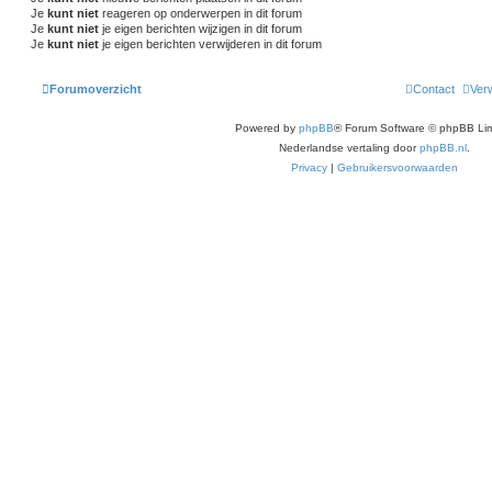
Je
kunt niet
reageren op onderwerpen in dit forum
Je
kunt niet
je eigen berichten wijzigen in dit forum
Je
kunt niet
je eigen berichten verwijderen in dit forum
Forumoverzicht
Contact
Verw
Powered by
phpBB
® Forum Software © phpBB Lim
Nederlandse vertaling door
phpBB.nl
.
Privacy
|
Gebruikersvoorwaarden