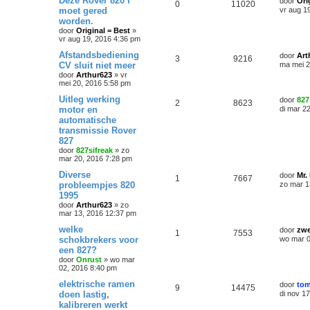
Deze Rover 820 i
door
Ori
0
11020
moet gered
vr aug 1
worden.
door
Original = Best
»
vr aug 19, 2016 4:36 pm
Afstandsbediening
door
Art
3
9216
CV sluit niet meer
ma mei 2
door
Arthur623
»
vr
mei 20, 2016 5:58 pm
Uitleg werking
door
827
2
8623
motor en
di mar 2
automatische
transmissie Rover
827
door
827sifreak
»
zo
mar 20, 2016 7:28 pm
Diverse
door
Mr.
1
7667
probleempjes 820
zo mar 1
1995
door
Arthur623
»
zo
mar 13, 2016 12:37 pm
welke
door
zwe
1
7553
schokbrekers voor
wo mar 0
een 827?
door
Onrust
»
wo mar
02, 2016 8:40 pm
elektrische ramen
door
tom
9
14475
doen lastig,
di nov 1
kalibreren werkt