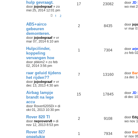
hulp gevraagt.
door
JD
17
23082
door
jojodegraaf
»
zo
wo mei 2
mei 25, 2014 12:01 pm
1
2
ABS+airco
door
joj
2
8435
gebeuren
vr mar 0
demonteren.
door
jojodegraaf
»
vr
mar 07, 2014 6:10 am
Hulpcilinder,
door
arj
1
7304
koppeling
zo feb 0
vervangen hoe
door
pblom2
»
zo feb
02, 2014 3:56 pm
raar geluid tijdens
door
Bar
7
13160
het rijden??
za dec 1
door
jojodegraaf
»
vr
dec 13, 2013 4:30 am
Airbag lampje
door
JD
15
17845
brandt na lege
di dec 1
accu
door
Rover620SDi
»
di
okt 01, 2013 10:30 pm
Rover 820 TI
door
Edg
2
9108
door
rwproverv8
»
di
wo nov 1
nov 12, 2013 8:53 pm
Rover 827
door
Bar
1
7934
ongelukje
vr nov 0