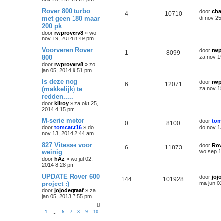
Rover 800 turbo
door
cha
4
10710
met geen 180 maar
di nov 2
200 pk
door
rwproverv8
»
wo
nov 19, 2014 8:49 pm
Voorveren Rover
door
rwp
1
8099
800
za nov 1
door
rwproverv8
»
zo
jan 05, 2014 9:51 pm
Is deze nog
door
rwp
6
12071
(makkelijk) te
za nov 1
redden.....
door
kilroy
»
za okt 25,
2014 4:15 pm
M-serie motor
door
tom
0
8100
door
tomcat.t16
»
do
do nov 1
nov 13, 2014 2:44 am
827 Vitesse voor
door
Rov
6
11873
weinig
wo sep 1
door
hAz
»
wo jul 02,
2014 8:28 pm
UPDATE Rover 600
door
joj
144
101928
project :)
ma jun 0
door
jojodegraaf
»
za
jan 05, 2013 7:55 pm
1
6
7
8
9
10
…