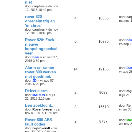
niet
door
carphius
»
do nov
12, 2015 10:49 pm
rover 820
door
car
4
10356
onregelmatig en
ma nov 1
'misfires'
door
carphius
»
do nov
12, 2015 10:45 pm
Rover 820: Zoek
door
ba
0
10875
nieuwe
zo sep 2
koppelingspedaal
veer
door
bam
»
zo sep 27,
2015 3:59 pm
Alarm en ramen
door
Du
14
19155
rover 800 werken
vr aug 2
niet goed/niet.
door
JD
»
vr aug 07,
2015 6:29 pm
Defect alarm
door
mg
2
9083
door
MARTIN
»
di jul
di jul 21
21, 2015 2:16 pm
Een zoektocht....
door
Re
8
15510
door
Roverforever
»
za
vr jan 3
nov 01, 2014 11:30 am
Rover 800 ABS
door
Mar
2
8737
fault codes
wo nov 2
door
rwproverv8
»
zo
nov 23, 2014 9:04 pm