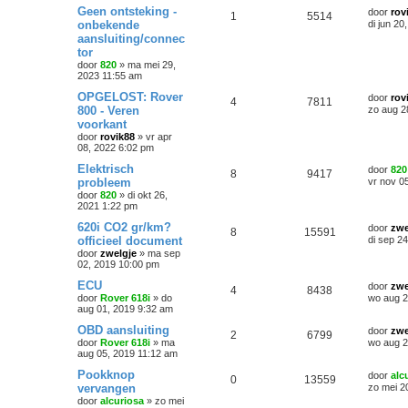
Geen ontsteking -
door
rov
1
5514
onbekende
di jun 20
aansluiting/connec
tor
door
820
»
ma mei 29,
2023 11:55 am
OPGELOST: Rover
door
rov
4
7811
800 - Veren
zo aug 2
voorkant
door
rovik88
»
vr apr
08, 2022 6:02 pm
Elektrisch
door
820
8
9417
probleem
vr nov 0
door
820
»
di okt 26,
2021 1:22 pm
620i CO2 gr/km?
door
zwe
8
15591
officieel document
di sep 2
door
zwelgje
»
ma sep
02, 2019 10:00 pm
ECU
door
zwe
4
8438
door
Rover 618i
»
do
wo aug 2
aug 01, 2019 9:32 am
OBD aansluiting
door
zwe
2
6799
door
Rover 618i
»
ma
wo aug 2
aug 05, 2019 11:12 am
Pookknop
door
alc
0
13559
vervangen
zo mei 2
door
alcuriosa
»
zo mei