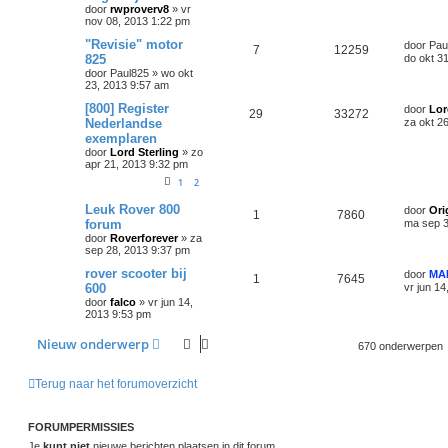
door
rwproverv8
»
vr
nov 08, 2013 1:22 pm
"Revisie" motor
door
Pau
7
12259
825
do okt 3
door
Paul825
»
wo okt
23, 2013 9:57 am
[800] Register
door
Lor
29
33272
Nederlandse
za okt 2
exemplaren
door
Lord Sterling
»
zo
apr 21, 2013 9:32 pm
1
2
Leuk Rover 800
door
Ori
1
7860
forum
ma sep 3
door
Roverforever
»
za
sep 28, 2013 9:37 pm
rover scooter bij
door
MA
1
7645
600
vr jun 1
door
falco
»
vr jun 14,
2013 9:53 pm
Nieuw onderwerp
670 onderwerpen
Terug naar het forumoverzicht
FORUMPERMISSIES
Je
kunt niet
nieuwe berichten plaatsen in dit forum