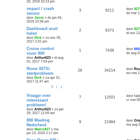
20, 2018 10:14 pm
impact / crash
door
827
3
9211
sensor
do mar 1
door
Joost
»
do jan 04,
2018 10:36 pm
Dashboard eruit
door
827
2
8373
halen
di nov 2
door
Dick
»
zo nov 05,
2017 2:01 pm
Cruise control
door
MA
1
7438
rover 800
do aug 0
door
Arthur623
»
di aug
01, 2017 7:03 pm
Rover 827Si
door
Rov
28
34214
startprobleem
wo mei 1
door
Dick
»
za apr 01,
2017 11:47 am
1
2
Vraagje over
door
kip
7
12501
interessant
vr mei 0
probleem!
door
Arthur623
»
zo jan
29, 2017 12:09 am
800 Meeting
door
Ori
9
21984
Nederland
ma aug 2
door
Marco827
»
ma
jun 13, 2016 2:17 pm