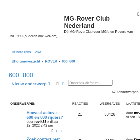
MG-Rover Club
Nederland
Dé MG-RoverClub voor MG's en Rovers van
na 1990 (ouderen ook welkom)
Snelle links
V&A
Forumoverzicht
ROVER
600, 800
600, 800
Zoek
Uitgebreid zoeken
Nieuw onderwerp
670 onderwerpen
ONDERWERPEN
REACTIES
WEERGAVES
LAATSTE
Hoeveel actieve
door
mrv
21
30428
600 en 800 rijders?
vr feb 1
door
rovik88
»
di apr
12, 2022 2:42 pm
1
2
Zoek contact met
door
Om