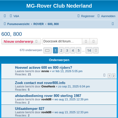
MG-Rover Club Nederland
V&A
Registreer
Aanmelden
Z
Forumoverzicht
ROVER
600, 800
o
600, 800
e
Zoek
Uitgebreid z
Nieuw onderwerp
k
Pagina
1
van
14
1
2
3
4
5
14
Volgende
670 onderwerpen
…
Onderwerpen
Hoeveel actieve 600 en 800 rijders?
Laatste bericht door
mrvie
«
vr feb 13, 2026 5:05 pm
Reacties:
21
1
2
Zoek contact met rover800.info
Laatste bericht door
OmeHenk
«
zo sep 21, 2025 6:04 pm
Reacties:
5
afstandbediening rover 800 sterling 1987
Laatste bericht door
rovik88
«
wo aug 13, 2025 12:39 pm
Reacties:
2
Uitlaatdemper 827
Laatste bericht door
rovik88
«
wo aug 13, 2025 12:33 pm
Reacties:
2