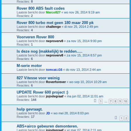
Reacties:
8
Rover 800 ABS fault codes
Laatste bericht door
Marco827
«
wo nov 26, 2014 9:19 am
Reacties:
2
Rover 800 turbo met geen 180 maar 200 pk
Laatste bericht door
challenge
«
di nov 25, 2014 2:49 pm
Reacties:
4
Voorveren Rover 800
Laatste bericht door
rwproverv8
«
za nov 15, 2014 9:00 pm
Reacties:
1
Is deze nog (makkelijk) te redden.....
Laatste bericht door
rwproverv8
«
za nov 15, 2014 8:57 pm
Reacties:
6
M-serie motor
Laatste bericht door
tomcat.t16
«
do nov 13, 2014 2:44 am
827 Vitesse voor weinig
Laatste bericht door
Roverforever
«
wo sep 10, 2014 10:29 am
Reacties:
6
UPDATE Rover 600 project :)
Laatste bericht door
jojodegraaf
«
ma jun 02, 2014 11:01 am
Reacties:
144
1
7
8
9
10
…
hulp gevraagt.
Laatste bericht door
JD
«
wo mei 28, 2014 8:03 pm
Reacties:
17
1
2
ABS+airco gebeuren demonteren.
Laatste bericht door
jojodegraaf
«
vr mar 07, 2014 2:11 pm