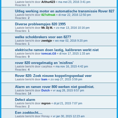
Laatste bericht door
Arthur623
«
ma mei 23, 2016 3:41 pm
Reacties:
3
Uitleg werking motor en automatische transmissie Rover 827
Laatste bericht door
827sifreak
«
di mar 22, 2016 12:50 pm
Reacties:
2
Diverse probleempjes 820 1995
Laatste bericht door
Mr. Dj M.
«
zo mar 13, 2016 10:16 pm
Reacties:
1
welke schokbrekers voor een 827?
Laatste bericht door
zwelgje
«
wo mar 02, 2016 9:20 pm
Reacties:
1
elektrische ramen doen lastig, kalibreren werkt niet
Laatste bericht door
tomcat.t16
«
di nov 17, 2015 1:33 am
Reacties:
9
rover 820 onregelmatig en 'misfires'
Laatste bericht door
carphius
«
ma nov 16, 2015 4:42 pm
Reacties:
4
Rover 820: Zoek nieuwe koppelingspedaal veer
Laatste bericht door
bam
«
zo sep 27, 2015 3:59 pm
Alarm en ramen rover 800 werken niet goed/niet.
Laatste bericht door
Dutch
«
vr aug 28, 2015 9:57 pm
Reacties:
14
Defect alarm
Laatste bericht door
mgron
«
di jul 21, 2015 7:07 pm
Reacties:
2
Een zoektocht....
Laatste bericht door
Renay
«
vr jan 30, 2015 12:23 am