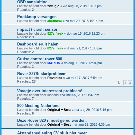
OBD aansluiting
Laatste bericht door
zwelgje
«
wo aug 28, 2019 10:03 pm
Reacties:
2
Pookknop vervangen
Laatste bericht door
alcuriosa
«
zo mei 20, 2018 10:14 pm
impact / crash sensor
Laatste bericht door
827sifreak
«
do mar 15, 2018 12:23 pm
Reacties:
3
Dashboard eruit halen
Laatste bericht door
827sifreak
«
di nov 21, 2017 1:38 pm
Reacties:
2
Cruise control rover 800
Laatste bericht door
MARTIN
«
do aug 03, 2017 12:04 pm
Reacties:
1
Rover 827Si startprobleem
Laatste bericht door
Roverlike
«
wo mei 17, 2017 6:54 am
Reacties:
28
1
2
Vraagje over interessant probleem!
Laatste bericht door
kipdons
«
vr mei 05, 2017 11:47 am
Reacties:
7
800 Meeting Nederland
Laatste bericht door
Original = Best
«
ma aug 29, 2016 5:16 pm
Reacties:
9
Deze Rover 820 i moet gered worden.
Laatste bericht door
Original = Best
«
vr aug 19, 2016 4:36 pm
Afstandsbediening CV sluit niet meer