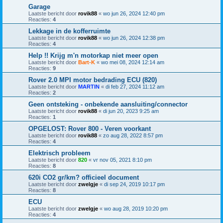
Garage
Laatste bericht door
rovik88
«
wo jun 26, 2024 12:40 pm
Reacties:
4
Lekkage in de kofferruimte
Laatste bericht door
rovik88
«
wo jun 26, 2024 12:38 pm
Reacties:
4
Help !! Krijg m'n motorkap niet meer open
Laatste bericht door
Bart-K
«
wo mei 08, 2024 12:14 am
Reacties:
9
Rover 2.0 MPI motor bedrading ECU (820)
Laatste bericht door
MARTIN
«
di feb 27, 2024 11:12 am
Reacties:
2
Geen ontsteking - onbekende aansluiting/connector
Laatste bericht door
rovik88
«
di jun 20, 2023 9:25 am
Reacties:
1
OPGELOST: Rover 800 - Veren voorkant
Laatste bericht door
rovik88
«
zo aug 28, 2022 8:57 pm
Reacties:
4
Elektrisch probleem
Laatste bericht door
820
«
vr nov 05, 2021 8:10 pm
Reacties:
8
620i CO2 gr/km? officieel document
Laatste bericht door
zwelgje
«
di sep 24, 2019 10:17 pm
Reacties:
8
ECU
Laatste bericht door
zwelgje
«
wo aug 28, 2019 10:20 pm
Reacties:
4