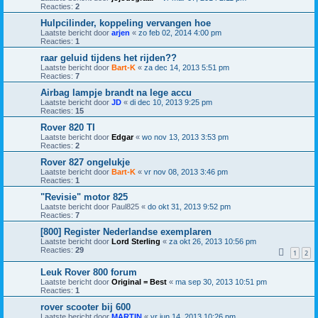
Reacties:
2
Hulpcilinder, koppeling vervangen hoe
Laatste bericht door
arjen
«
zo feb 02, 2014 4:00 pm
Reacties:
1
raar geluid tijdens het rijden??
Laatste bericht door
Bart-K
«
za dec 14, 2013 5:51 pm
Reacties:
7
Airbag lampje brandt na lege accu
Laatste bericht door
JD
«
di dec 10, 2013 9:25 pm
Reacties:
15
Rover 820 TI
Laatste bericht door
Edgar
«
wo nov 13, 2013 3:53 pm
Reacties:
2
Rover 827 ongelukje
Laatste bericht door
Bart-K
«
vr nov 08, 2013 3:46 pm
Reacties:
1
"Revisie" motor 825
Laatste bericht door
Paul825
«
do okt 31, 2013 9:52 pm
Reacties:
7
[800] Register Nederlandse exemplaren
Laatste bericht door
Lord Sterling
«
za okt 26, 2013 10:56 pm
Reacties:
29
1
2
Leuk Rover 800 forum
Laatste bericht door
Original = Best
«
ma sep 30, 2013 10:51 pm
Reacties:
1
rover scooter bij 600
Laatste bericht door
MARTIN
«
vr jun 14, 2013 10:26 pm